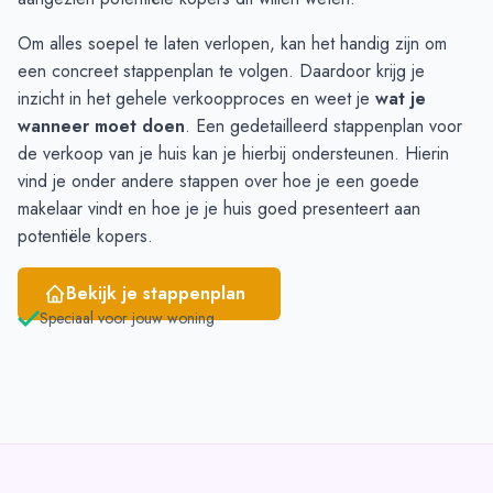
April
-
-
Om alles soepel te laten verlopen, kan het handig zijn om
Mei
-
-
een concreet stappenplan te volgen. Daardoor krijg je
Juni
-
1
inzicht in het gehele verkoopproces en weet je
wat je
wanneer moet doen
. Een gedetailleerd
stappenplan voor
de verkoop van je huis
kan je hierbij ondersteunen. Hierin
vind je onder andere stappen over hoe je een
goede
makelaar
vindt en hoe je je huis goed presenteert aan
potentiële kopers.
Bekijk je stappenplan
Speciaal voor jouw woning