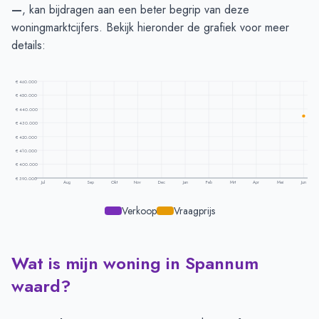
—
, kan bijdragen aan een beter begrip van deze
woningmarktcijfers. Bekijk hieronder de grafiek voor meer
details:
€ 460.000
€ 450.000
€ 440.000
€ 430.000
€ 420.000
€ 410.000
€ 400.000
€ 390.000
Jul
Aug
Sep
Okt
Nov
Dec
Jan
Feb
Mrt
Apr
Mei
Jun
Verkoop
Vraagprijs
Wat is mijn woning in Spannum
Prijsontwikkeling per maand -
Spannum
Maand
Vraagprijs
Verkoopprijs
waard?
Juli
-
-
Augustus
-
-