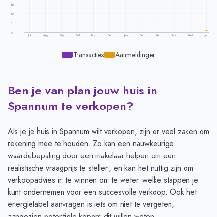
15
10
5
0
Jul
Aug
Sep
Okt
Nov
Dec
Jan
Feb
Mrt
Apr
Mei
Jun
Transacties
Aanmeldingen
Ben je van plan jouw huis in
Transacties en aanmeldingen per maand -
Spannum
Maand
Transacties
Aanmeldingen
Spannum te verkopen?
Juli
-
-
Augustus
-
-
Als je je huis in Spannum wilt verkopen, zijn er veel zaken om
September
-
-
rekening mee te houden. Zo kan een nauwkeurige
Oktober
-
-
waardebepaling door een makelaar
helpen om een
November
-
-
realistische vraagprijs te stellen, en kan het nuttig zijn om
December
-
-
verkoopadvies
in te winnen om te weten welke stappen je
Januari
-
-
kunt ondernemen voor een succesvolle verkoop. Ook het
Februari
-
-
energielabel aanvragen
is iets om niet te vergeten,
Maart
-
-
aangezien potentiële kopers dit willen weten.