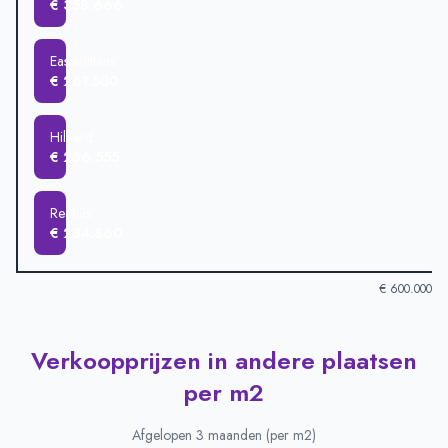
€ 358.666
Easterlittens
€ 261.500
Hilaard
€ 236.555
Reahûs
€ 234.860
€ 600.000
Verkoopprijzen in andere plaatsen
Verkoopprijzen in andere plaatsen
-
Afgelopen 3 maanden (gem
Plaats
Gemiddelde verkoopprijs
per m2
Baaium
€ 558.750
Winsum
€ 387.500
Afgelopen 3 maanden (per m2)