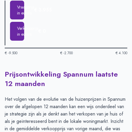
Vraagprijs
€ 3.955
in euro's
Verkoopprijs
€ 0
in euro's
€ -9.500
€ -2.700
€ 4.100
Prijsontwikkeling Spannum laatste
Huizenprijzen in Spannum per m2
-
Afgelopen 3 maanden (per
Type
Bedrag
12 maanden
Vraagprijs in euro's
€ 3.955
Verkoopprijs in euro's
€ 0
Het volgen van de evolutie van de huizenprijzen in Spannum
over de afgelopen 12 maanden kan een wijs onderdeel van
je strategie zijn als je denkt aan het verkopen van je huis of
als je geïnteresseerd bent in de lokale woningmarkt. Inzicht
in de gemiddelde verkoopprijs van vorige maand, die was