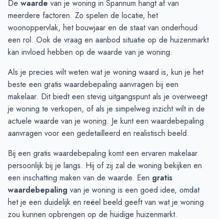
De
waarde
van je woning in Spannum hangt af van
September
-
-
meerdere factoren. Zo spelen de locatie, het
Oktober
-
-
woonoppervlak, het bouwjaar en de staat van onderhoud
November
-
-
een rol. Ook de vraag en aanbod situatie op de huizenmarkt
December
-
-
kan invloed hebben op de waarde van je woning.
Januari
-
-
Als je precies wilt weten wat je woning waard is, kun je het
Februari
-
-
beste een gratis waardebepaling aanvragen bij een
Maart
-
-
makelaar. Dit biedt een stevig uitgangspunt als je overweegt
April
-
-
je woning te verkopen, of als je simpelweg inzicht wilt in de
Mei
-
-
actuele waarde van je woning. Je kunt een
waardebepaling
Juni
€ 435.000
-
aanvragen
voor een gedetailleerd en realistisch beeld.
Bij een gratis waardebepaling komt een ervaren makelaar
persoonlijk bij je langs. Hij of zij zal de woning bekijken en
een inschatting maken van de waarde. Een
gratis
waardebepaling
van je woning is een goed idee, omdat
het je een duidelijk en reëel beeld geeft van wat je woning
zou kunnen opbrengen op de huidige huizenmarkt.