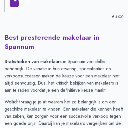
€ 2.885
€ 4.000
Best presterende makelaar in
Verkoopprijzen in andere plaatsen per m2
-
Afgelopen 3 maand
Plaats
Gemiddelde verkoopprijs
Spannum
Baaium
€ 3.414
Winsum
€ 3.284
Statistieken van makelaars
in Spannum verschillen
Easterlittens
€ 3.269
behoorlijk. De variatie in hun ervaring, specialisaties en
Wjelsryp
€ 3.141
verkoopsuccessen maken de keuze voor een makelaar niet
Reahûs
€ 3.131
altijd eenvoudig. Dus, het kritisch bekijken van makelaars is
Hilaard
€ 2.885
aan te raden voordat je een definitieve keuze maakt.
Wellicht vraag je je af waarom het zo belangrijk is om een
geschikte makelaar te vinden. Een makelaar die kennen heeft
van zaken, kan zorgen voor een succesvolle verkoop tegen
een goede prijs. Daarbij kan je
makelaars vergelijken
om de