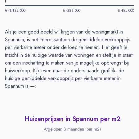
€ -1.132.000
€ -323.000
€ 485.000
Huizenprijzen in Spannum
-
Afgelopen 3 maanden
Als je een goed beeld wil krijgen van de woningmarkt in
Type
Bedrag
Spannum, is het interessant om de gemiddelde verkoopprijs
Vraagprijs in euro's
€ 435.000
per vierkante meter onder de loep te nemen. Het geeft je
Verkoopprijs in euro's
inzicht in de huidige waarde van woningen en stelt je in staat
€ 0
om een inschatting te maken van je mogelijke opbrengst bij
huisverkoop. Kijk even naar de onderstaande grafiek: de
huidige gemiddelde verkoopprijs per vierkante meter in
Spannum is
—
:
Huizenprijzen in Spannum per m2
Afgelopen 3 maanden (per m2)