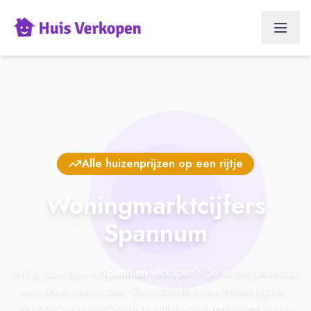
Alle huizenprijzen op een rijtje
Woningmarktcijfers
Spannum
Wil je jouw huis in
Spannum
verkopen? De woningmarkt laat
een divers beeld zien. De statistieken van huizenprijzen,
vraagprijzen per m2 en het aantal woningverkopen bieden