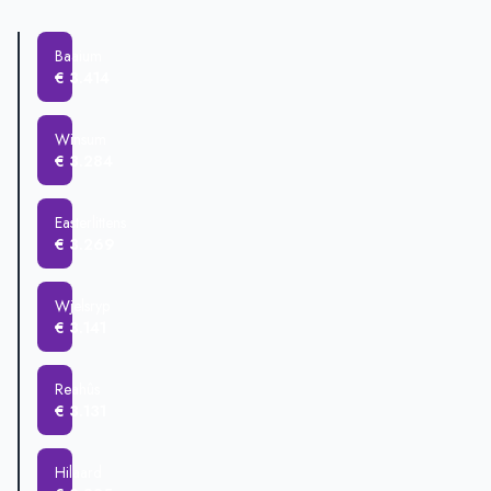
Wjelsryp
€ 358.666
Easterlittens
€ 261.500
Baaium
Hilaard
€ 236.555
€ 3.414
Reahûs
€ 234.860
Winsum
€ 3.284
Easterlittens
€ 3.269
Wjelsryp
€ 3.141
Reahûs
€ 3.131
Hilaard