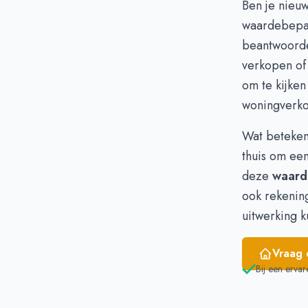
Ben je nieu
Februari
€
waardebepa
Maart
€
beantwoorden
April
€
verkopen of 
Mei
€
om te kijken
Juni
€
woningverko
Wat beteken
thuis om een
deze
waard
ook rekenin
uitwerking k
Vraag 
Bij een ervar