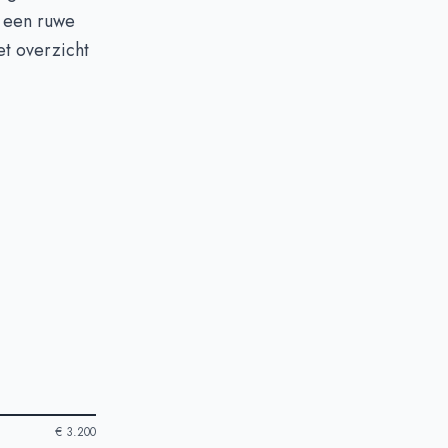
e een ruwe
et overzicht
€ 3.200