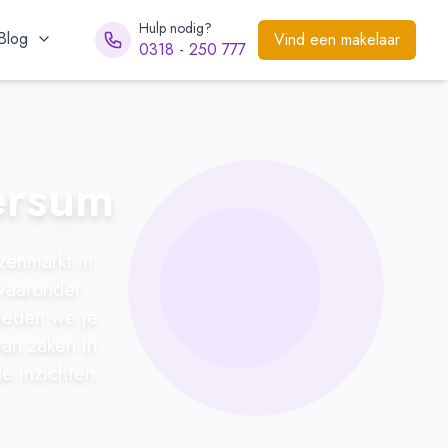
Hulp nodig?
Blog
Vind een makelaar
0318 - 250 777
ersum
zenmarkt in
waaronder
bieden we je
an zaken in
e inzichten.