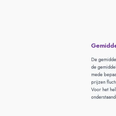
Gemiddel
De gemiddel
de gemiddel
mede bepaal
prijzen flu
Voor het he
onderstaand