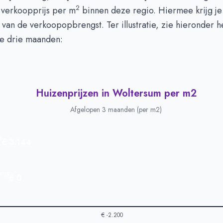
n euro's
€ 0
2
verkoopprijs per m
binnen deze regio. Hiermee krijg j
 van de verkoopopbrengst. Ter illustratie, zie hieronder h
te drie maanden:
Huizenprijzen in Woltersum per m2
Afgelopen 3 maanden (per m2)
s
€ 3.144
ijs
€ 0
€ -2.200