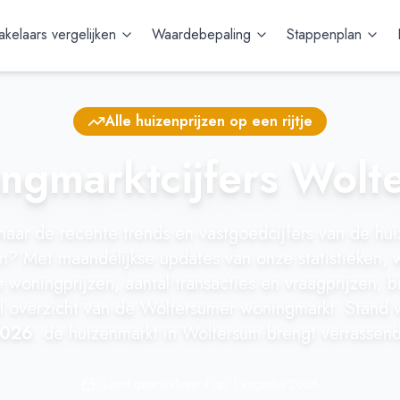
kelaars vergelijken
Waardebepaling
Stappenplan
Alle huizenprijzen op een rijtje
ngmarktcijfers Wolt
aar de recente trends en vastgoedcijfers van de hui
m? Met maandelijkse updates van onze statistieken, 
woningprijzen, aantal transacties en vraagprijzen, 
l overzicht van de Woltersumer woningmarkt. Stand v
2026
: de huizenmarkt in Woltersum brengt verrassend
Laatst geactualiseerd op:
1 augustus 2026