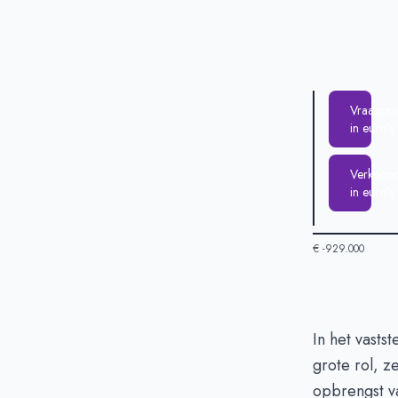
Vraagprij
in euro's
Verkooppr
in euro's
€ -929.000
Huizenprijzen
In het vastst
grote rol, z
Vraagprijs in 
opbrengst va