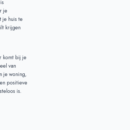
is
r je
 je huis te
lt krijgen
 komt bij je
eel van
n je woning,
en positieve
teloos is.