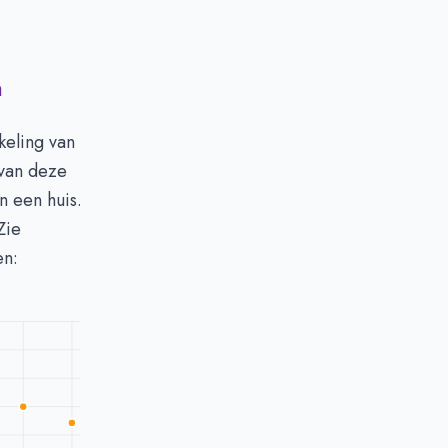
n
keling van
 van deze
n een huis.
Zie
en: