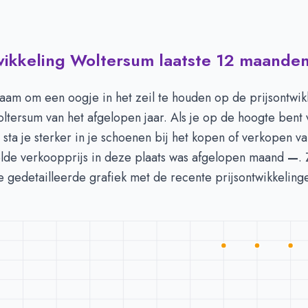
wikkeling Woltersum laatste 12 maande
 in Woltersum per m2
-
Afgelopen 3 maanden (per m2)
Type
Bedrag
euro's
€ 3.144
aam om een oogje in het zeil te houden op de prijsontwik
n euro's
€ 0
ltersum van het afgelopen jaar. Als je op de hoogte bent
, sta je sterker in je schoenen bij het kopen of verkopen va
de verkoopprijs in deze plaats was afgelopen maand
—
. 
 gedetailleerde grafiek met de recente prijsontwikkeling