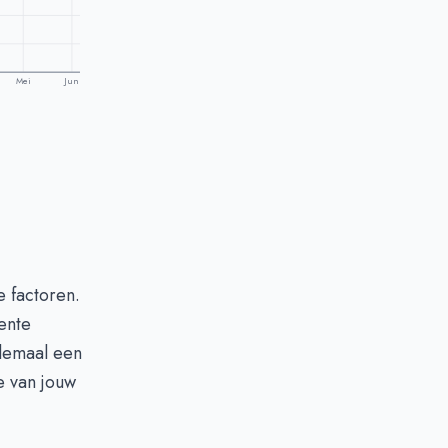
Mei
Jun
 factoren.
ente
llemaal een
e van jouw