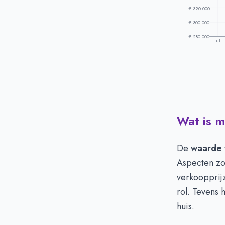
€ 320.000
€ 300.000
€ 280.000
Jul
Wat is 
Prijsontwikke
Maand
V
Juli
-
De
waarde
Augustus
-
Aspecten zoa
September
-
verkoopprij
Oktober
-
rol. Tevens
November
-
huis.
December
-
Januari
-