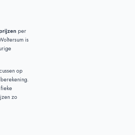
prijzen
per
 Woltersum is
urige
ocussen op
 berekening.
fieke
ijzen zo