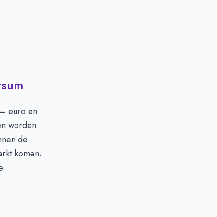
ersum
—
euro en
 en worden
nnen de
arkt komen.
e