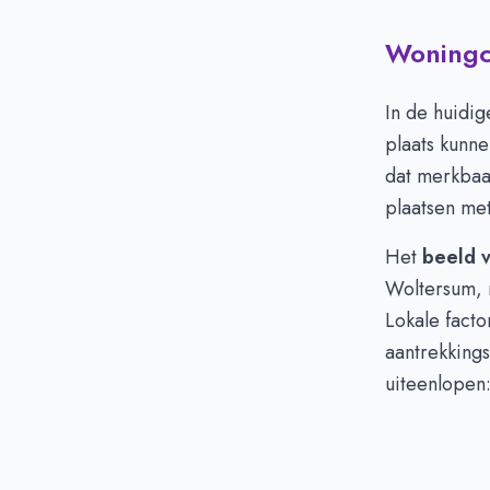
Woningci
In de huidi
plaats kunne
dat merkbaar
plaatsen met
Het
beeld 
Woltersum, 
Lokale facto
aantrekking
uiteenlopen