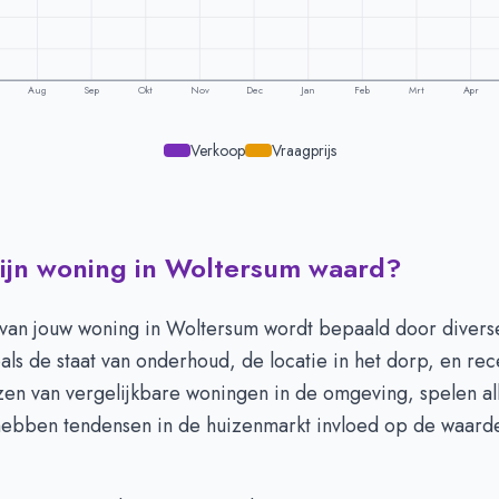
Aug
Sep
Okt
Nov
Dec
Jan
Feb
Mrt
Apr
Verkoop
Vraagprijs
mijn woning in Woltersum waard?
ling per maand -
Woltersum
raagprijs
Verkoopprijs
-
van jouw woning in Woltersum wordt bepaald door diverse
-
ls de staat van onderhoud, de locatie in het dorp, en rec
-
zen van vergelijkbare woningen in de omgeving, spelen a
-
 hebben tendensen in de huizenmarkt invloed op de waard
-
-
-