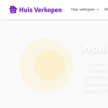
Huis verkopen
Ma
Woni
Benieuwd n
Woltersu
gemiddelde 
een actuee
augustus 