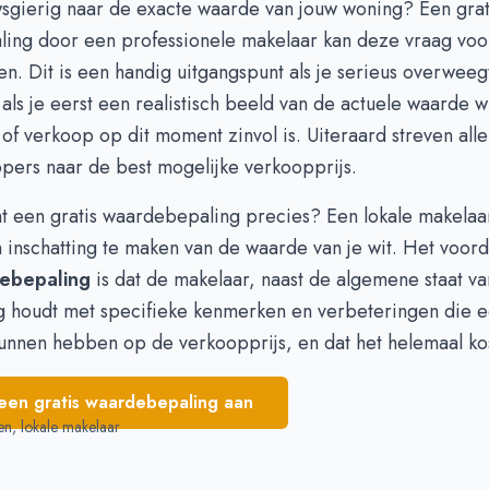
wsgierig naar de exacte waarde van jouw woning? Een
grat
 395.000
-
ling
door een professionele makelaar kan deze vraag voo
 395.000
-
. Dit is een handig uitgangspunt als je serieus overweegt
 395.000
-
als je eerst een realistisch beeld van de actuele waarde wi
 360.000
-
 of verkoop op dit moment zinvol is. Uiteraard streven alle
 348.333
-
pers naar de best mogelijke verkoopprijs.
t een gratis waardebepaling precies? Een lokale makelaar
 inschatting te maken van de waarde van je wit. Het voord
ebepaling
is dat de makelaar, naast de algemene staat va
g houdt met specifieke kenmerken en verbeteringen die e
unnen hebben op de verkoopprijs, en dat het helemaal kos
een gratis waardebepaling aan
en, lokale makelaar