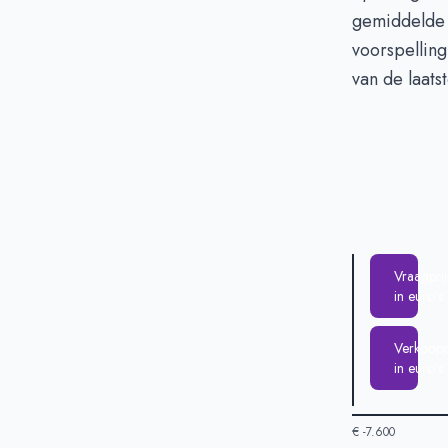
Verkoopprijs i
gemiddelde 
voorspelling
van de laats
Vraagprij
in euro's
Verkooppr
in euro's
€ -7.600