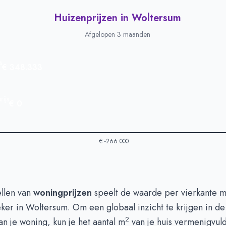
Huizenprijzen in Woltersum
Afgelopen 3 maanden
s
€ 348.333
ijs
€ 0
€ -266.000
 in Woltersum
-
Afgelopen 3 maanden
ellen van
woningprijzen
speelt de waarde per vierkante 
Type
Bedrag
eker in Woltersum. Om een globaal inzicht te krijgen in d
euro's
€ 348.333
2
n je woning, kun je het aantal m
van je huis vermenigvul