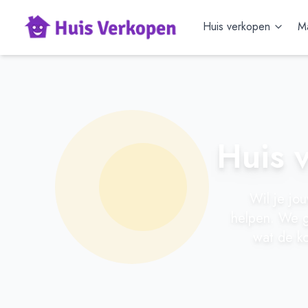
Huis verkopen
Ma
Huis 
Wil je jo
helpen. We g
wat de ko