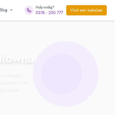
Hulp nodig?
Blog
Vind een makelaar
0318 - 250 777
ulowna
je hierbij
aulowna is en
ge plaats.