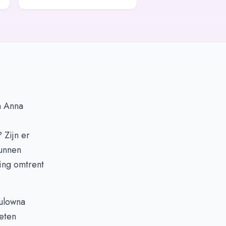
in Anna
 Zijn er
kunnen
ing omtrent
aulowna
eten