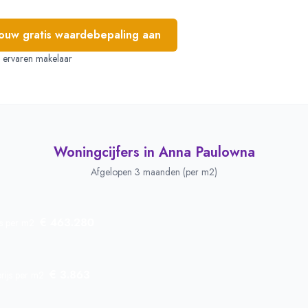
jouw gratis waardebepaling aan
e, ervaren makelaar
Woningcijfers in
Anna Paulowna
Afgelopen 3 maanden (per m2)
€ 463.280
js per m2
€ 3.863
rijs per m2