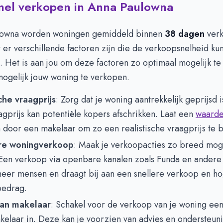
snel verkopen in Anna Paulowna
lowna worden woningen gemiddeld binnen
38 dagen
verk
 er verschillende factoren zijn die de verkoopsnelheid ku
 Het is aan jou om deze factoren zo optimaal mogelijk te
mogelijk jouw woning te verkopen.
che vraagprijs
: Zorg dat je woning aantrekkelijk geprijsd i
gprijs kan potentiële kopers afschrikken. Laat een
waarde
 door een makelaar om zo een realistische vraagprijs te 
e woningverkoop
: Maak je verkoopacties zo breed moge
Een verkoop via openbare kanalen zoals Funda en andere 
meer mensen en draagt bij aan een snellere verkoop en h
edrag.
van makelaar
: Schakel voor de verkoop van je woning ee
kelaar in. Deze kan je voorzien van advies en ondersteun