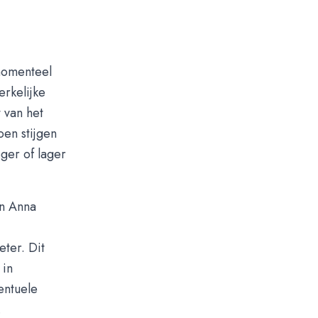
momenteel
rkelijke
 van het
oen stijgen
ger of lager
in Anna
ter. Dit
 in
entuele
.