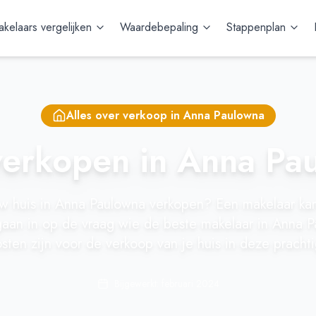
kelaars vergelijken
Waardebepaling
Stappenplan
Alles over verkoop in
Anna Paulowna
verkopen in Anna Pa
uw huis in Anna Paulowna verkopen? Een makelaar kan 
aan in op de vraag wie de beste makelaar in Anna P
sten zijn voor de verkoop van je huis in deze prachti
Bijgewerkt: februari 2024