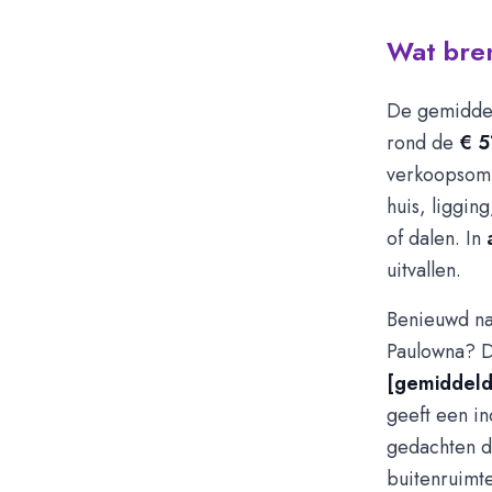
Wat bre
De gemiddel
rond de
€ 5
verkoopsom k
huis, liggin
of dalen. In
uitvallen.
Benieuwd na
Paulowna? D
[gemiddeld
geeft een i
gedachten da
buitenruimt