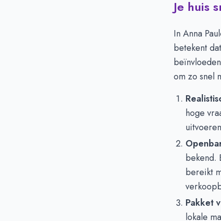
Je huis 
In Anna Pau
betekent dat
beïnvloeden.
om zo snel 
Realistis
hoge vraa
uitvoeren
Openbar
bekend. 
bereikt 
verkoopb
Pakket 
lokale ma