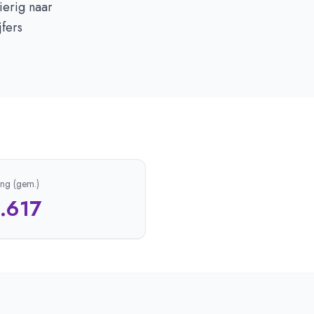
ierig naar
fers
ing (gem.)
1.617