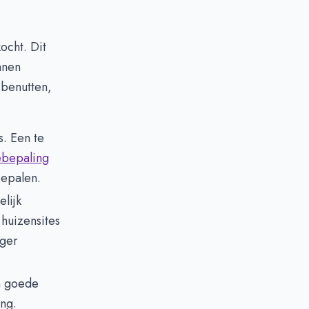
ocht. Dit
nnen
 benutten,
s. Een te
bepaling
bepalen.
lijk
huizensites
oger
n goede
ing.