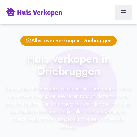
Alles over verkoop in
Driebruggen
Huis verkopen in
Driebruggen
Denk je aan het verkopen van je huis in Driebruggen? Het is
van extreem belang om alle zaken rondom deze transactie
goed te regelen. Van een objectieve waardebepaling tot aan
een heldere verkoopstrategie, alles moet nauwkeurig en
overzichtelijk worden aangepakt voor een succesvolle
verkoop.