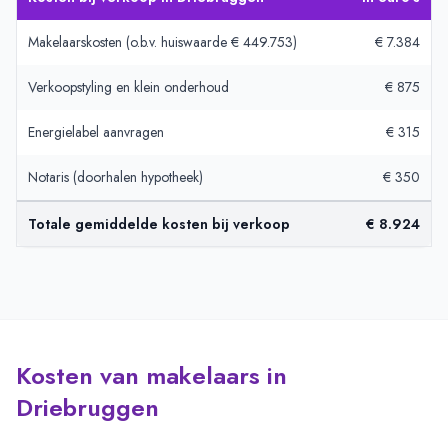
Makelaarskosten (o.b.v. huiswaarde € 449.753)
€ 7.384
Verkoopstyling en klein onderhoud
€ 875
Energielabel aanvragen
€ 315
Notaris (doorhalen hypotheek)
€ 350
Totale gemiddelde kosten bij verkoop
€ 8.924
Kosten van makelaars in
Driebruggen