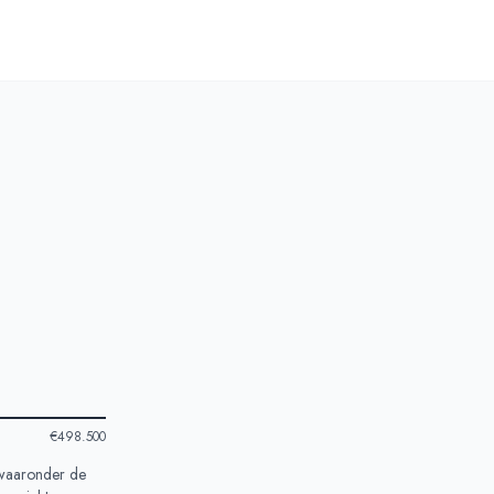
€498.500
 waaronder de