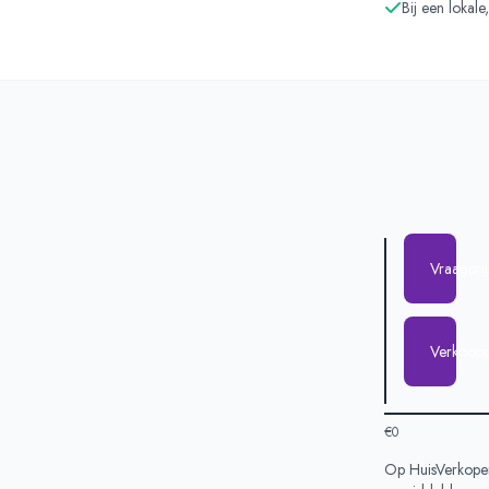
Bij een lokal
Vraagpri
Verkoopp
€0
Op HuisVerkopen