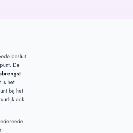
eede besluit
 punt. De
pbrengst
 is het
unt bij het
urlijk ook
Goedereede
n