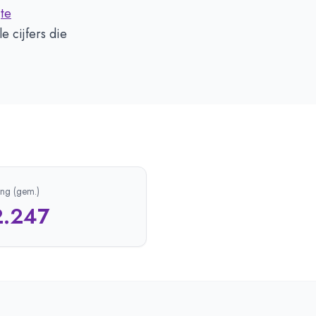
r
te
e cijfers die
ing (gem.)
2.247