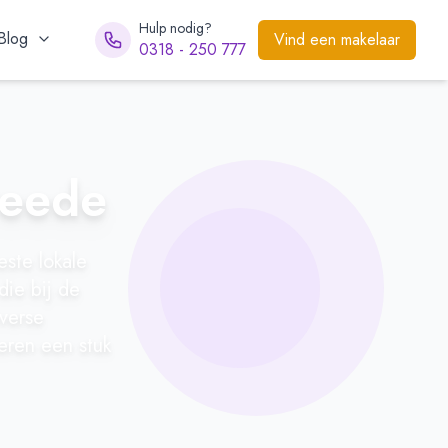
Hulp nodig?
Blog
Vind een makelaar
0318 - 250 777
reede
este lokale
die bij de
iverse
teren een stuk