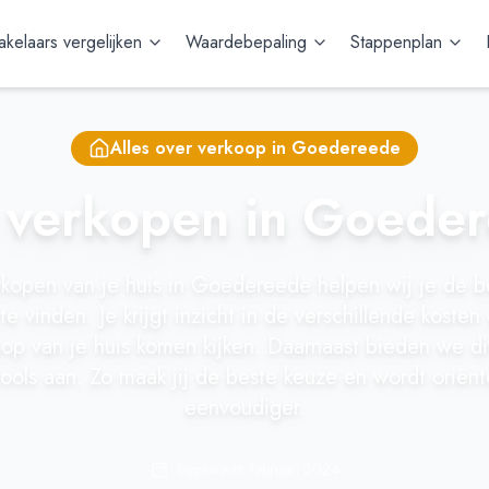
kelaars vergelijken
Waardebepaling
Stappenplan
Alles over verkoop in
Goedereede
 verkopen in Goede
rkopen van je huis in Goedereede helpen wij je de b
te vinden. Je krijgt inzicht in de verschillende kosten 
op van je huis komen kijken. Daarnaast bieden we d
tools aan. Zo maak jij de beste keuze en wordt oriën
eenvoudiger.
Bijgewerkt: februari 2024