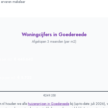
e, ervaren makelaar
Woningcijfers in
Goedereede
Afgelopen 3 maanden (per m2)
€ 445.642
js per m2
€ 5.722
rijs per m2
€249.250
.nl houden we alle
huizenprijzen in
Goedereede
bij (
up-to-date: juli 2026
),