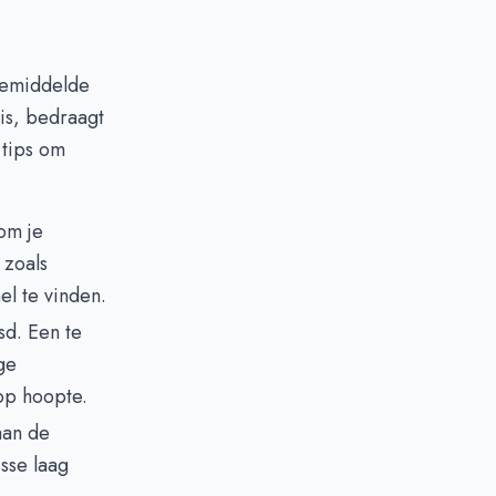
gemiddelde
is, bedraagt
 tips om
om je
 zoals
el te vinden.
sd. Een te
ge
op hoopte.
 aan de
isse laag