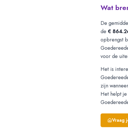
Wat bre
De gemiddel
de
€ 864.2
opbrengst bi
Goedereede,
voor de uite
Het is inter
Goedereede 
zijn wanneer
Het helpt je
Goedereede 
Vraag 