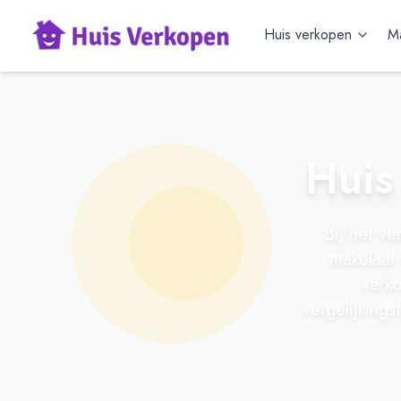
Huis verkopen
Ma
Huis
Bij het ve
makelaar 
verko
vergelijkings