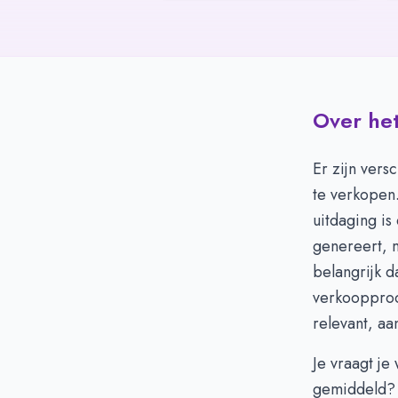
Over het
Er zijn vers
te verkopen
uitdaging is 
genereert, m
belangrijk d
verkoopproc
relevant, aa
Je vraagt je
gemiddeld? 