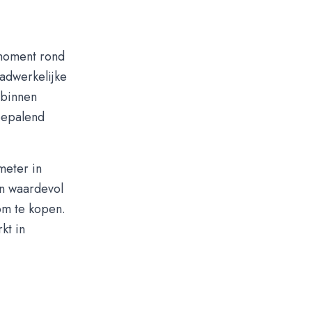
 moment rond
aadwerkelijke
 binnen
bepalend
meter in
an waardevol
 om te kopen.
kt in