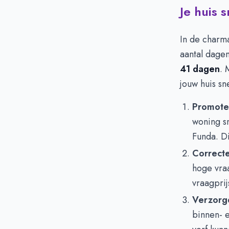
Je huis 
In de charm
aantal dagen
41 dagen
. 
jouw huis sn
Promoten
woning sn
Funda. Di
Correcte 
hoge vraa
vraagprij
Verzorgd
binnen- e