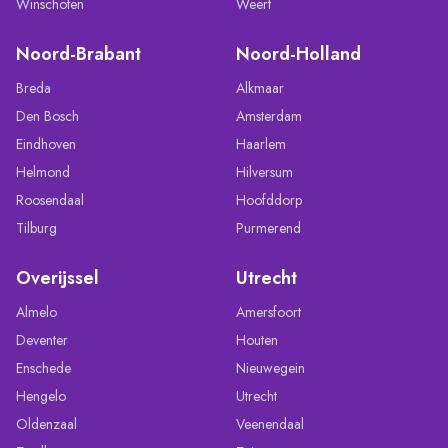
Winschoten
Weert
Noord-Brabant
Noord-Holland
Breda
Alkmaar
Den Bosch
Amsterdam
Eindhoven
Haarlem
Helmond
Hilversum
Roosendaal
Hoofddorp
Tilburg
Purmerend
Overijssel
Utrecht
Almelo
Amersfoort
Deventer
Houten
Enschede
Nieuwegein
Hengelo
Utrecht
Oldenzaal
Veenendaal