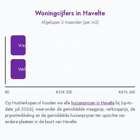
Woningcijfers in
Havelte
Afgelopen 3 maanden (per m2)
€ 604.352
Vraagprijs per m2
€ 4.308
Verkoopprijs per m2
€0
€338.200
€676.400
Op HuisVerkopen.nl houden we alle
huizenprijzen in
Havelte
bij (
up-to-
date: juli 2026
), waaronder de gemiddelde vraagprijs, verkoopprijs, de
prijsontwikkeling en de gemiddelde huizenprijzen ten opzichte van
andere plaatsen in de buurt van
Havelte
.