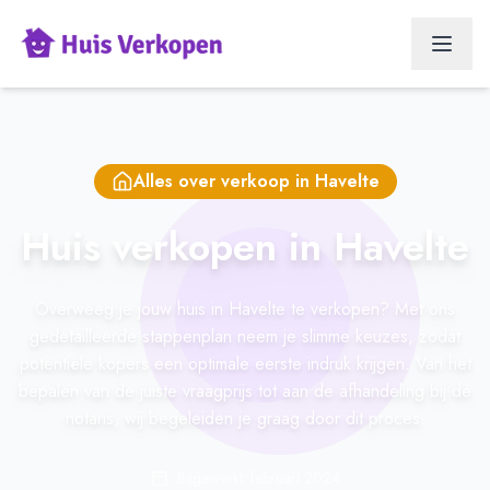
Alles over verkoop in
Havelte
Huis verkopen in Havelte
Overweeg je jouw huis in Havelte te verkopen? Met ons
gedetailleerde stappenplan neem je slimme keuzes, zodat
potentiële kopers een optimale eerste indruk krijgen. Van het
bepalen van de juiste vraagprijs tot aan de afhandeling bij de
notaris, wij begeleiden je graag door dit proces.
Bijgewerkt: februari 2024