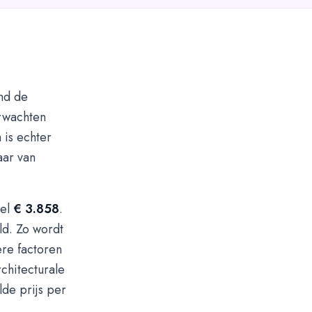
nd de
erwachten
 is echter
aar van
sel
€ 3.858
.
ld. Zo wordt
re factoren
rchitecturale
de prijs per