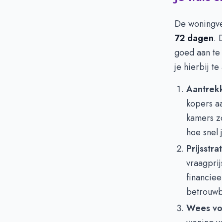
De woningve
72 dagen
. 
goed aan te
je hierbij te
Aantrekk
kopers aa
kamers zo
hoe snel 
Prijsstra
vraagprij
financie
betrouwb
Wees vo