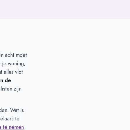
 in acht moet
r je woning,
 alles vlot
an de
isten zijn
den. Wat is
elaars te
je te nemen