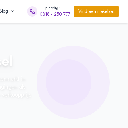
Hulp nodig?
Blog
Vind een makelaar
0318 - 250 777
el
enmarkt in
gingen als
 verkoopprijs