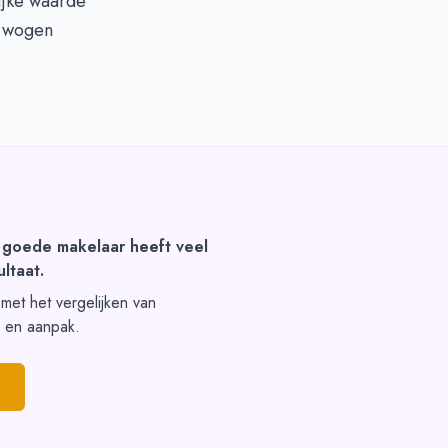
ijke waarde
erwogen
 goede makelaar heeft veel
ltaat.
t met het vergelijken van
s en aanpak.