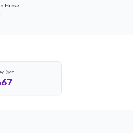
in Hunsel.
:
ing (gem.)
667