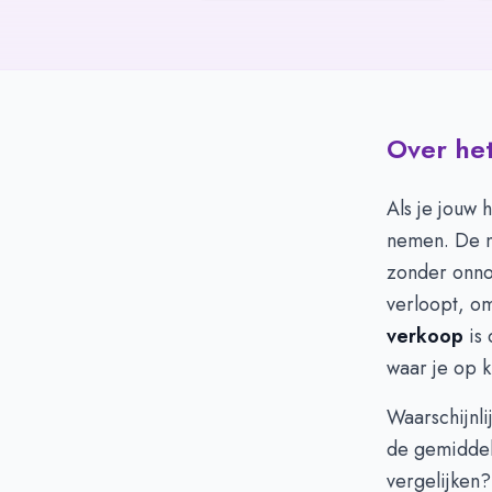
Over het
Als je jouw 
nemen. De na
zonder onnod
verloopt, o
verkoop
is 
waar je op k
Waarschijnli
de gemiddel
vergelijken