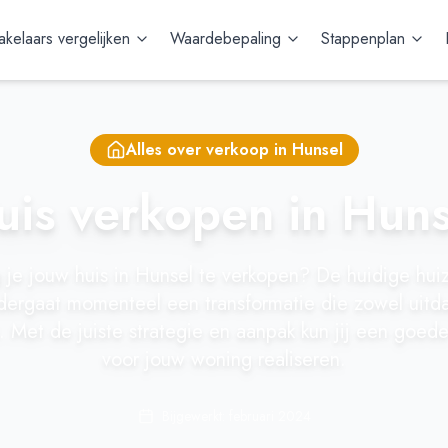
kelaars vergelijken
Waardebepaling
Stappenplan
Alles over verkoop in
Hunsel
uis verkopen in Huns
je jouw huis in Hunsel te verkopen? De huidige huiz
dergaat momenteel een transformatie die zowel uitda
. Met de juiste strategie en aanpak kun jij een goede
voor jouw woning realiseren.
Bijgewerkt: februari 2024