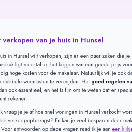
 verkopen van je huis in Hunsel
huis in Hunsel wilt verkopen, zijn er een paar zaken die je
druk ligt meestal op het krijgen van een goede prijs voo
ig hoge kosten voor de makelaar. Natuurlijk wil je ook dat
m dubbele woonlasten te vermijden. Het
goed regelen v
dan ook essentieel, en het is fijn om te weten dat er special
unt rekenen.
jk vraag je je af hoe snel woningen in Hunsel verkocht wor
de verkoopopbrengst? En kan je veel besparen door mak
? Voor antwoorden op deze vragen raad ik je aan
een kijk