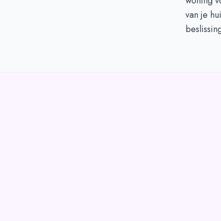
woning vo
van je hu
beslissin