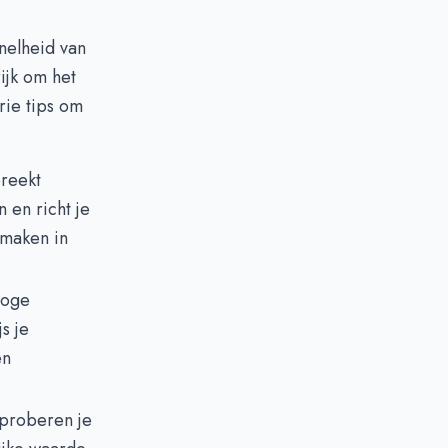
nelheid van
ijk om het
rie tips om
reekt
 en richt je
 maken in
 hoge
s je
en
proberen je