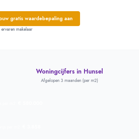
jouw gratis waardebepaling aan
e, ervaren makelaar
Woningcijfers in
Hunsel
Afgelopen 3 maanden (per m2)
€ 580.000
js per m2
€ 3.858
rijs per m2