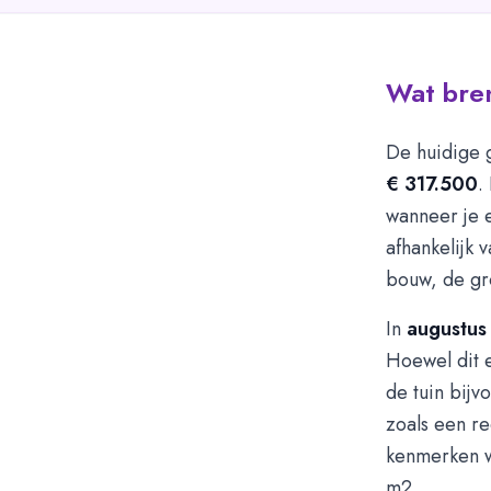
Wat bren
De huidige 
€ 317.500
.
wanneer je 
afhankelijk 
bouw, de gr
In
augustus
Hoewel dit e
de tuin bij
zoals een re
kenmerken w
m2.