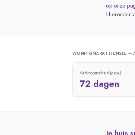
op onze pag
Hieronder v
WONINGMARKT
HUNSEL
—
Verkoopsnelheid (gem.)
72 dagen
Je huis 