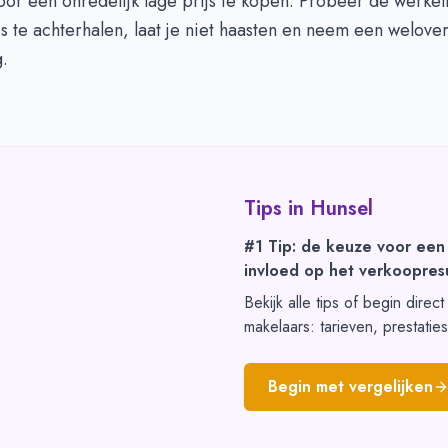
or een onredelijk lage prijs te kopen. Probeer de werkel
is te achterhalen, laat je niet haasten en neem een welov
g.
Tips in
Hunsel
#1 Tip: de keuze voor een
invloed op het verkoopresu
Bekijk alle tips of begin direc
makelaars: tarieven, prestatie
Begin met vergelijken