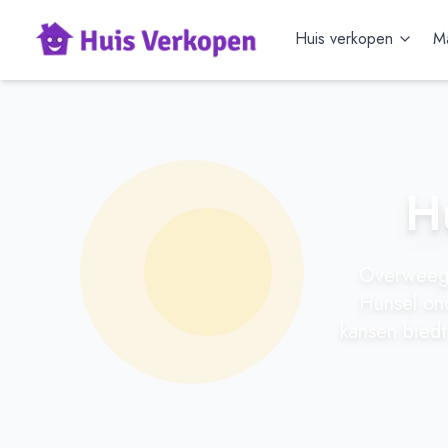
Huis verkopen
Ma
H
Overweeg 
Hunsel on
kansen biedt