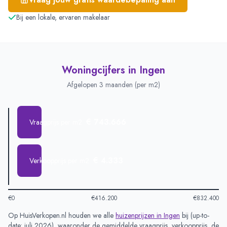
Bij een lokale, ervaren makelaar
Woningcijfers in
Ingen
Afgelopen 3 maanden (per m2)
€ 743.666
Vraagprijs per m2
€ 4.333
Verkoopprijs per m2
€0
€416.200
€832.400
Op HuisVerkopen.nl houden we alle
huizenprijzen in
Ingen
bij (
up-to-
date: juli 2026
), waaronder de gemiddelde vraagprijs, verkoopprijs, de