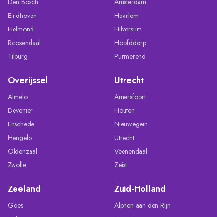
Den Bosch
Amsterdam
Eindhoven
Haarlem
Helmond
Hilversum
Roosendaal
Hoofddorp
Tilburg
Purmerend
Overijssel
Utrecht
Almelo
Amersfoort
Deventer
Houten
Enschede
Nieuwegein
Hengelo
Utrecht
Oldenzaal
Veenendaal
Zwolle
Zeist
Zeeland
Zuid-Holland
Goes
Alphen aan den Rijn