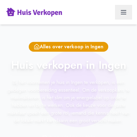
Alles over verkoop in
Ingen
Huis verkopen in Ingen
Bij het voornemen je huis in Ingen te verkopen, is een
gedegen voorbereiding essentieel. Om de verkoopkans te
maximaliseren, is het slim om je energielabel op orde te
hebben en bij te werken. Ook de keuze voor de juiste
makelaar speelt een grote rol, iemand die kennis heeft van
de lokale markt kan daarin een groot verschil maken.