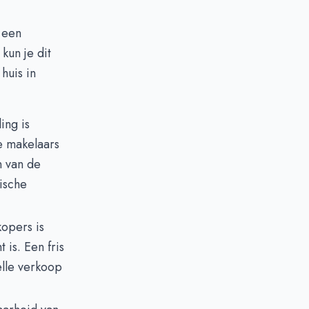
 een
 kun je dit
huis in
ing is
e makelaars
n van de
tische
kopers is
 is. Een fris
elle verkoop