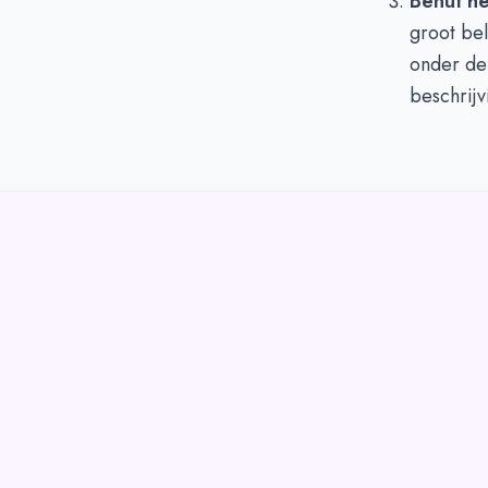
Benut he
groot be
onder de
beschrijv