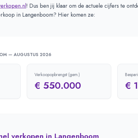
verkopen.nl
! Dus ben jij klaar om de actuele cijfers te ont
erkoop in Langenboom? Hier komen ze:
OOM
—
AUGUSTUS 2026
Verkoopopbrengst (gem.)
Bespar
€ 550.000
€ 
snel verkopen in Langenboom