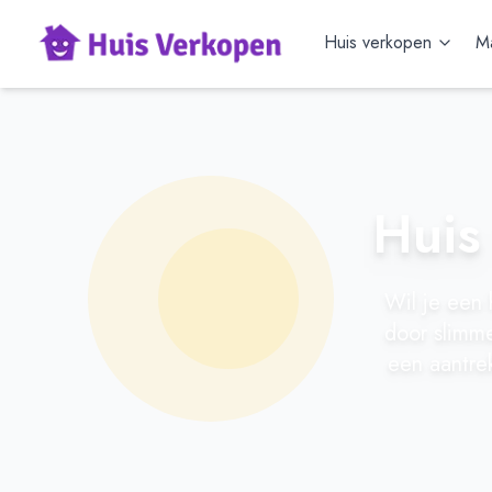
Huis verkopen
Ma
Huis
Wil je een
door slimme
een aantrek