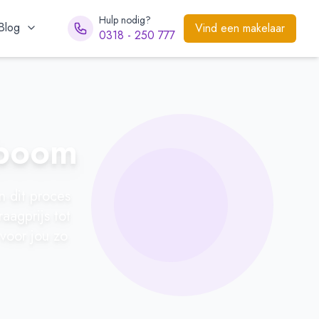
Hulp nodig?
Blog
Vind een makelaar
0318 - 250 777
nboom
 dit proces
aagprijs tot
 voor jou zo