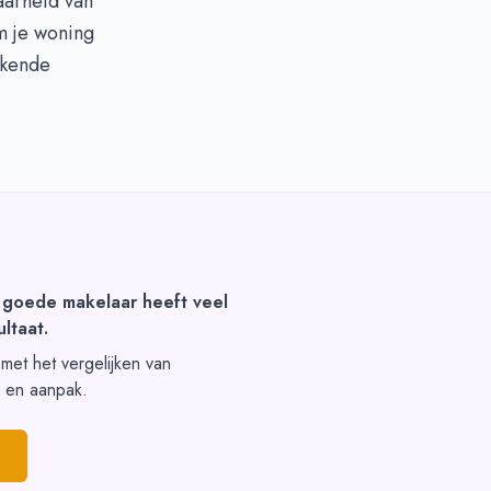
baarheid van
m je woning
ekende
 goede makelaar heeft veel
ltaat.
t met het vergelijken van
s en aanpak.