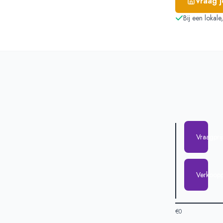
Vraag 
Bij een lokal
Vraagpri
Verkoopp
€0