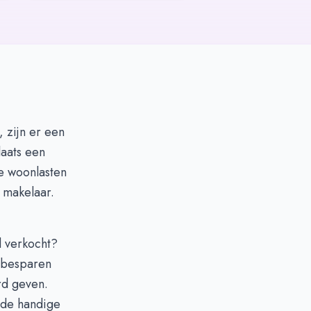
 zijn er een
laats een
e woonlasten
 makelaar.
d verkocht?
 besparen
rd geven.
t de handige