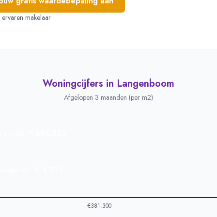
jouw gratis waardebepaling aan
e, ervaren makelaar
Woningcijfers in
Langenboom
Afgelopen 3 maanden (per m2)
€ 681.333
js per m2
€ 4.231
rijs per m2
€381.300