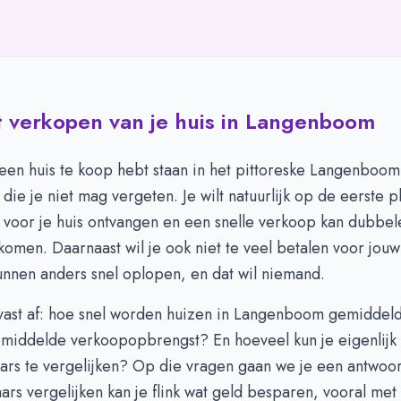
 verkopen van je huis in Langenboom
en huis te koop hebt staan in het pittoreske Langenboom,
 die je niet mag vergeten. Je wilt natuurlijk op de eerste p
voor je huis ontvangen en een snelle verkoop kan dubbel
omen. Daarnaast wil je ook niet te veel betalen voor jouw
unnen anders snel oplopen, en dat wil niemand.
e vast af: hoe snel worden huizen in Langenboom gemiddel
emiddelde verkoopopbrengst? En hoeveel kun je eigenlijk
ars te vergelijken? Op die vragen gaan we je een antwoo
rs vergelijken kan je flink wat geld besparen, vooral me