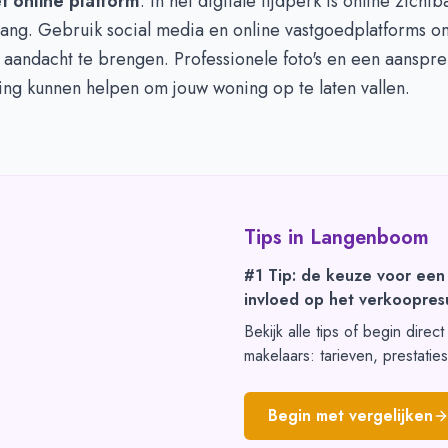
t online platform
: In het digitale tijdperk is online zicht
lang. Gebruik social media en online vastgoedplatforms o
 aandacht te brengen. Professionele foto's en een aanspr
ing kunnen helpen om jouw woning op te laten vallen.
Tips in
Langenboom
#1 Tip: de keuze voor een
invloed op het verkoopresu
Bekijk alle tips of begin direc
makelaars: tarieven, prestatie
Begin met vergelijken