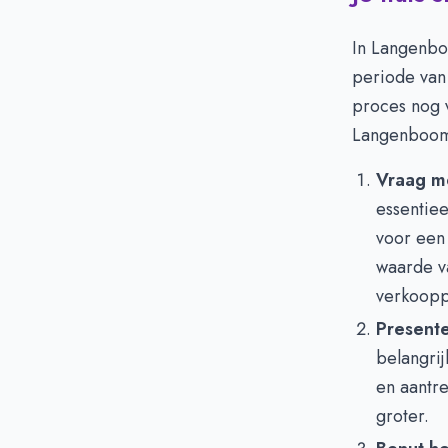
In Langenbo
periode va
proces nog v
Langenboom
Vraag m
essentie
voor een 
waarde va
verkooppr
Presente
belangrij
en aantre
groter.