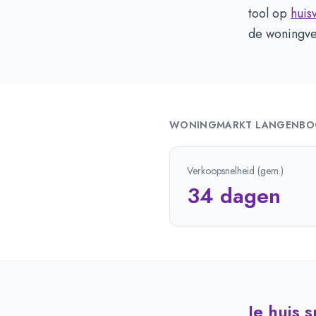
tool op
huis
de woningv
WONINGMARKT
LANGENB
Verkoopsnelheid (gem.)
34 dagen
Je huis 