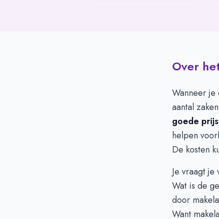
Over het
Wanneer je e
aantal zaken
goede prijs
helpen voork
De kosten k
Je vraagt j
Wat is de g
door makela
Want makelaa