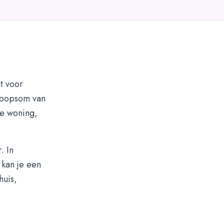
t voor
rkoopsom van
pe woning,
. In
 kan je een
huis,