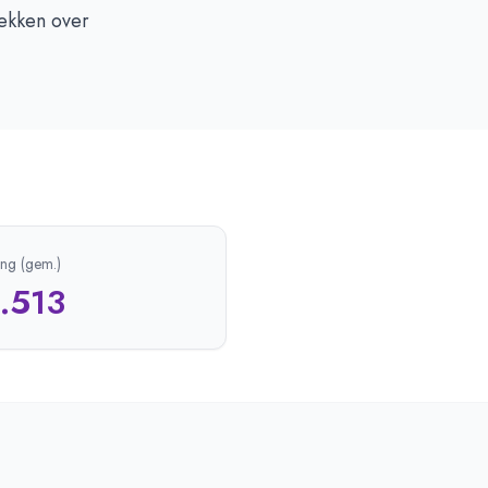
dekken over
ing (gem.)
1.513