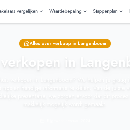
kelaars vergelijken
Waardebepaling
Stappenplan
Alles over verkoop in
Langenboom
 verkopen in Lange
 huis verkopen in Langenboom? We helpen je graag in
 tips en handige informatie te delen. Van de juiste vr
kelijke presentatie, we zorgen ervoor dat dit proces
makkelijk mogelijk wordt gemaakt.
Bijgewerkt: februari 2024