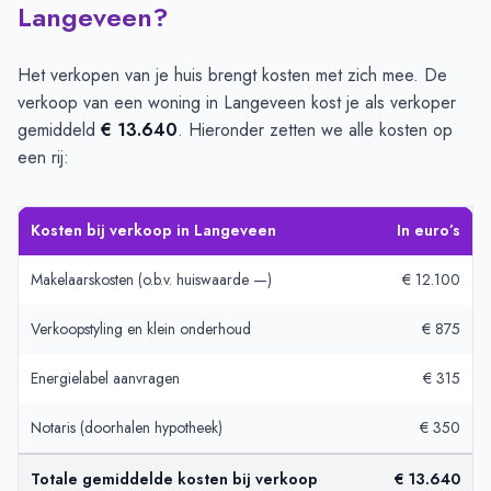
Langeveen?
Het verkopen van je huis brengt kosten met zich mee. De
verkoop van een woning in Langeveen kost je als verkoper
gemiddeld
€ 13.640
. Hieronder zetten we alle kosten op
een rij:
Kosten bij verkoop in Langeveen
In euro’s
Makelaarskosten (o.b.v. huiswaarde —)
€ 12.100
Verkoopstyling en klein onderhoud
€ 875
Energielabel aanvragen
€ 315
Notaris (doorhalen hypotheek)
€ 350
Totale gemiddelde kosten bij verkoop
€ 13.640