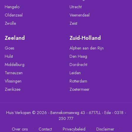
Hengelo
Utrecht
Oldenzaal
Veenendaal
Zwolle
Zeist
Zeeland
Zuid-Holland
Goes
Alphen aan den Rijn
Hulst
Den Haag
Middelburg
Dordrecht
Terneuzen
Leiden
Vlissingen
Rotterdam
Zierikzee
Zoetermeer
Huis Verkopen © 2026 - Bennekomseweg 43 - 6717LL - Ede - 0318 -
250 777
•
•
•
•
Over ons
Contact
Privacybeleid
Disclaimer