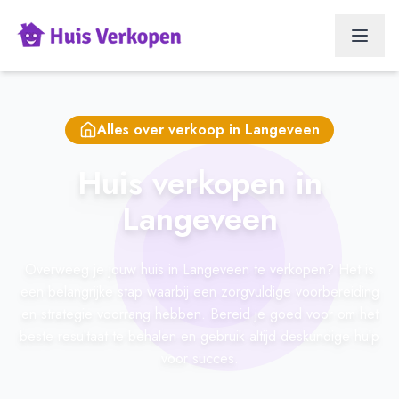
Alles over verkoop in
Langeveen
Huis verkopen in
Langeveen
Overweeg je jouw huis in Langeveen te verkopen? Het is
een belangrijke stap waarbij een zorgvuldige voorbereiding
en strategie voorrang hebben. Bereid je goed voor om het
beste resultaat te behalen en gebruik altijd deskundige hulp
voor succes.