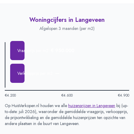
Woningcijfers in
Langeveen
Afgelopen 3 maanden (per m2)
€ 950.000
Vraagprijs per m2
—
Verkoopprijs per m2
€4.200
€4.600
€4.900
Op HuisVerkopen.nl houden we alle
huizenprijzen in
Langeveen
bij (
up-
to-date: juli 2026
), waaronder de gemiddelde vraagprijs, verkoopprijs,
de prijsontwikkeling en de gemiddelde huizenprijzen ten opzichte van
andere plaatsen in de buurt van
Langeveen
.