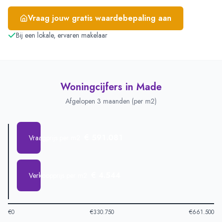
Vraag jouw gratis waardebepaling aan
Bij een lokale, ervaren makelaar
Woningcijfers in
Made
Afgelopen 3 maanden (per m2)
€ 591.081
Vraagprijs per m2
€ 4.544
Verkoopprijs per m2
€0
€330.750
€661.500