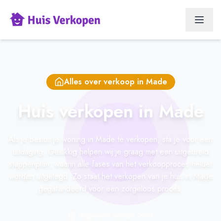
Alles over verkoop in
Made
Huis verkopen in Made
Als je besluit je woning in Made te verkopen, sta je voor een
uitdaging. Gelukkig helpen wij je graag met een uitgebreid
stappenplan, waarin alle fases van het verkoopproces helder
worden uitgelegd. Zo staat het verkopen van je huis in Made
gegarandeerd voor een zorgeloos proces.
Bijgewerkt: februari 2024