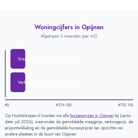
Woningcijfers in
Opijnen
Afgelopen 3 maanden (per m2)
€ 672.000
Vraagprijs per m2
€ 4.554
Verkoopprijs per m2
€0
€376.050
€752.100
Op HuisVerkopen.nl houden we alle
huizenprijzen in
Opijnen
bij (
up-to-
date: juli 2026
), waaronder de gemiddelde vraagprijs, verkoopprijs, de
prijsontwikkeling en de gemiddelde huizenprijzen ten opzichte van
andere plaatsen in de buurt van
Opijnen
.