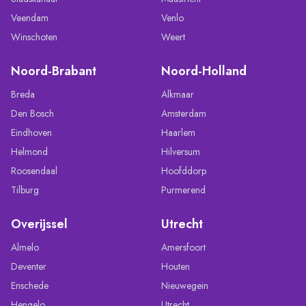
Veendam
Venlo
Winschoten
Weert
Noord-Brabant
Noord-Holland
Breda
Alkmaar
Den Bosch
Amsterdam
Eindhoven
Haarlem
Helmond
Hilversum
Roosendaal
Hoofddorp
Tilburg
Purmerend
Overijssel
Utrecht
Almelo
Amersfoort
Deventer
Houten
Enschede
Nieuwegein
Hengelo
Utrecht