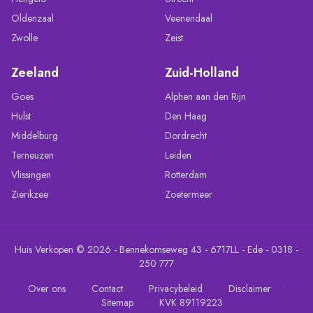
Oldenzaal
Veenendaal
Zwolle
Zeist
Zeeland
Zuid-Holland
Goes
Alphen aan den Rijn
Hulst
Den Haag
Middelburg
Dordrecht
Terneuzen
Leiden
Vlissingen
Rotterdam
Zierikzee
Zoetermeer
Huis Verkopen © 2026 - Bennekomseweg 43 - 6717LL - Ede - 0318 -
250 777
•
•
•
•
Over ons
Contact
Privacybeleid
Disclaimer
•
Sitemap
KVK 89119223