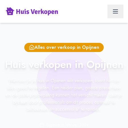
Alles over verkoop in
Opijnen
Huis verkopen in Opijnen
Wanneer je je huis in Opijnen wilt verkopen, loont het om
alles goed te regelen. Een helder plan, goede presentatie
en de juiste prijsbepaling kunnen het verschil maken. Laat je
bijstaan door professionals om dit proces optimaal te
beheersen en succesvol af te ronden.
Bijgewerkt: februari 2024