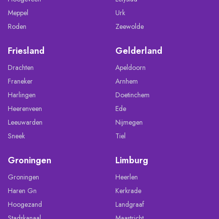
Meppel
Urk
Roden
Zeewolde
Friesland
Gelderland
Drachten
Apeldoorn
Franeker
Arnhem
Harlingen
Doetinchem
Heerenveen
Ede
Leeuwarden
Nijmegen
Sneek
Tiel
Groningen
Limburg
Groningen
Heerlen
Haren Gn
Kerkrade
Hoogezand
Landgraaf
Stadskanaal
Maastricht