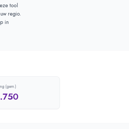
eze tool
ouw regio.
p in
ing (gem.)
1.750