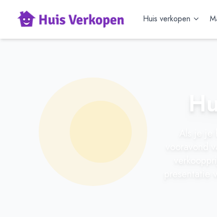
Huis verkopen
Ma
Hu
Als je je
vooravond va
verkooppri
presentatie 