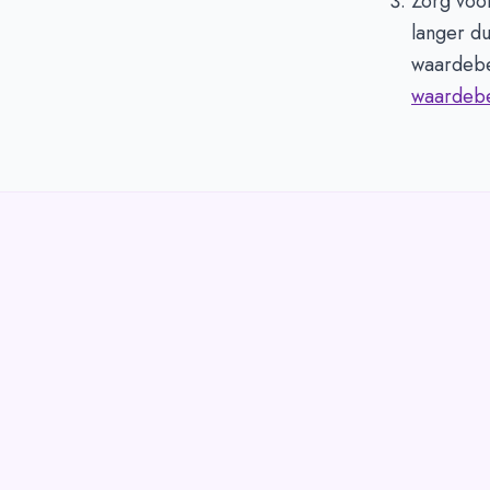
Zorg voo
langer du
waardebe
waardebe