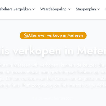
kelaars vergelijken
Waardebepaling
Stappenplan
Alles over verkoop in
Meteren
is verkopen in Mete
 huis in Meteren wilt verkopen, kunnen de keuzes die
n dit proces maakt, een grote impact hebben op de 
js. Dit kan variëren van het kiezen van de juiste make
van je huis. Plan zorgvuldig om het meeste uit je verk
Bijgewerkt: februari 2024