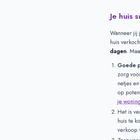
Je huis 
Wanneer jij 
huis verkoc
dagen
. Maa
Goede p
zorg voor
netjes e
op potent
je woning
Het is v
huis te k
verkoop 