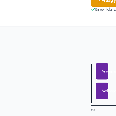
Vraag 
Bij een lokal
Vraagpri
Verkoopp
€0