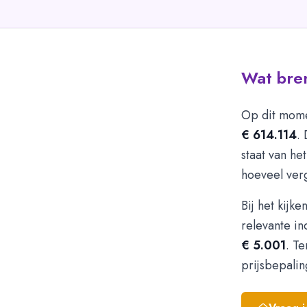
Wat bre
Op dit mome
€ 614.114
.
staat van he
hoeveel ver
Bij het kijk
relevante i
€ 5.001
. T
prijsbepalin