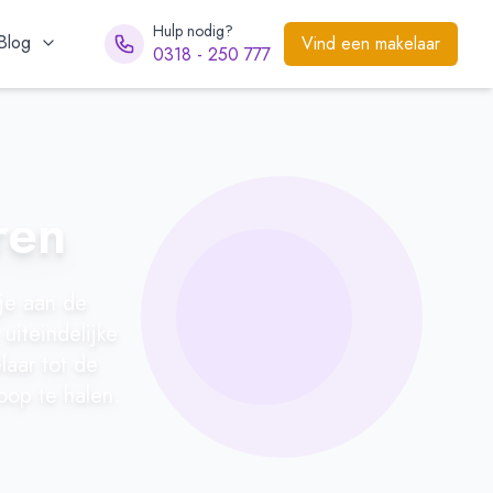
Hulp nodig?
Blog
Vind een makelaar
0318 - 250 777
ren
 je aan de
uiteindelijke
laar tot de
oop te halen.