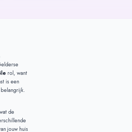
n
Gelderse
ële
rol, want
st is een
belangrijk.
 wat de
rschillende
van jouw huis