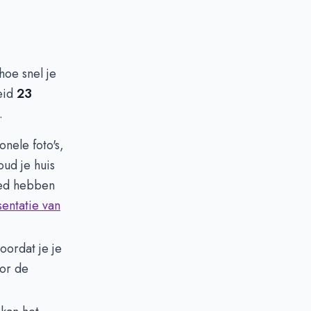
hoe snel je
eid
23
.
nele foto's,
ud je huis
oed hebben
entatie van
oordat je je
oor de