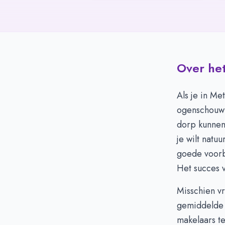
Over het
Als je in Me
ogenschouw 
dorp kunnen 
je wilt natu
goede voorb
Het succes v
Misschien vr
gemiddelde 
makelaars te