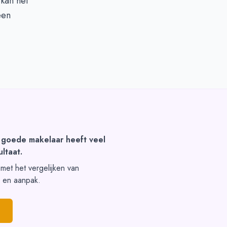
 kan het
een
 goede makelaar heeft veel
ltaat.
t met het vergelijken van
s en aanpak.