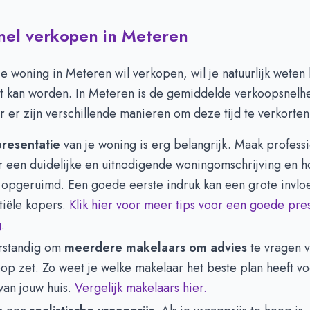
snel verkopen in Meteren
je woning in Meteren wil verkopen, wil je natuurlijk weten 
ht kan worden. In Meteren is de gemiddelde verkoopsnelh
r er zijn verschillende manieren om deze tijd te verkorten
resentatie
van je woning is erg belangrijk. Maak professio
 een duidelijke en uitnodigende woningomschrijving en ho
n opgeruimd. Een goede eerste indruk kan een grote invl
iële kopers.
Klik hier voor meer tips voor een goede pres
.
erstandig om
meerdere makelaars om advies
te vragen v
oop zet. Zo weet je welke makelaar het beste plan heeft v
van jouw huis.
Vergelijk makelaars hier.