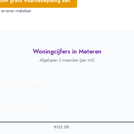
jouw gratis waardebepaling aan
e, ervaren makelaar
Woningcijfers in
Meteren
Afgelopen 3 maanden (per m2)
€ 581.482
js per m2
€ 5.001
rijs per m2
€325.350