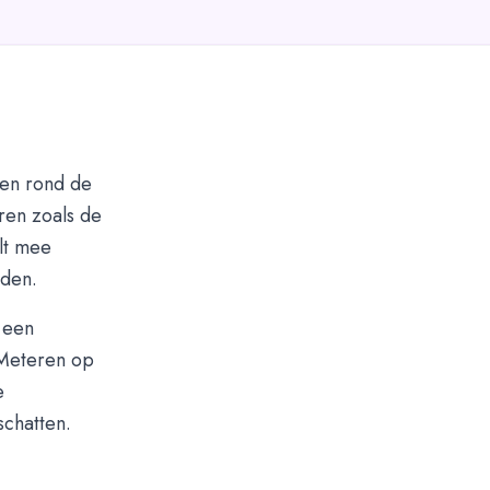
ren rond de
oren zoals de
lt mee
oden.
r een
 Meteren op
e
schatten.