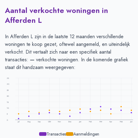
Aantal verkochte woningen in
Afferden L
In Afferden L zijn in de laatste 12 maanden verschillende
woningen te koop gezet, oftewel aangemeld, en uiteindelijk
verkocht. Dit vertaalt zich naar een specifiek aantal
transacties:
—
verkochte woningen. In de komende grafiek
staat dit handzaam weergegeven:
35
30
25
20
15
10
5
0
Jul
Aug
Sep
Okt
Nov
Dec
Jan
Feb
Mrt
Apr
Mei
Jun
Transacties
Aanmeldingen