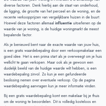
September
€ 466.000
€ 587.630
diverse factoren. Denk hierbij aan de staat van onderhoud,
Oktober
€ 571.375
€ 522.525
de ligging, de grootte van het perceel en de woning, en de
November
€ 536.000
€ 449.402
recente verkoopprijzen van vergelijkbare huizen in de buurt.
December
€ 526.000
€ 357.333
Hoewel deze factoren allemaal
influentie
uitoefenen op de
Januari
€ 379.222
€ 395.000
waarde van je woning, is de huidige woningmarkt de meest
Februari
€ 379.857
€ 400.042
bepalende factor.
Maart
€ 348.375
€ 414.684
Als je benieuwd bent naar de exacte waarde van jouw huis,
April
€ 416.400
€ 399.604
is een gratis waardebepaling door een verkoopmakelaar een
Mei
€ 511.909
€ 432.357
goed idee. Het is een prima start als je overweegt om je huis
Juni
€ 571.000
€ 416.000
wellicht te gaan verkopen. Maar ook als je gewoon een
duidelijk beeld van de huidige waarde wilt hebben, is een
waardebepaling zinvol. Zo kun je een gefundeerde
beslissing nemen over eventuele verkoop. Op de pagina
waardebepaling aanvragen
kun je meer informatie vinden.
Bij een gratis waardebepaling komt een makelaar bij je thuis
om de woning te beoordelen. Dit is volledig kosteloos en