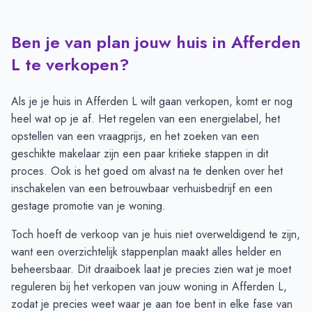
Ben je van plan jouw huis in Afferden
Transacties en aanmeldingen per maand -
Afferden L
Maand
Transacties
Aanmeldingen
L te verkopen?
Juli
1
5
Augustus
3
7
Als je je huis in Afferden L wilt gaan verkopen, komt er nog
September
5
6
heel wat op je af. Het regelen van een energielabel, het
Oktober
6
8
opstellen van een vraagprijs, en het zoeken van een
November
5
7
geschikte makelaar zijn een paar kritieke stappen in dit
December
3
8
proces. Ook is het goed om alvast na te denken over het
Januari
6
9
inschakelen van een betrouwbaar verhuisbedrijf en een
Februari
9
7
gestage promotie van je woning.
Maart
11
8
Toch hoeft de verkoop van je huis niet overweldigend te zijn,
April
9
5
want een overzichtelijk
stappenplan
maakt alles helder en
Mei
8
11
beheersbaar. Dit draaiboek laat je precies zien wat je moet
Juni
6
8
reguleren bij het verkopen van jouw woning in Afferden L,
zodat je precies weet waar je aan toe bent in elke fase van