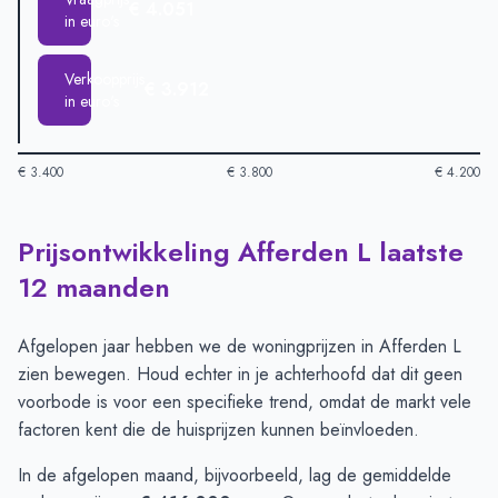
€ 4.051
in euro's
Verkoopprijs
€ 3.912
in euro's
€ 3.400
€ 3.800
€ 4.200
Prijsontwikkeling Afferden L laatste
Huizenprijzen in Afferden L per m2
-
Afgelopen 3 maanden (pe
Type
Bedrag
12 maanden
Vraagprijs in euro's
€ 4.051
Verkoopprijs in euro's
€ 3.912
Afgelopen jaar hebben we de woningprijzen in Afferden L
zien bewegen. Houd echter in je achterhoofd dat dit geen
voorbode is voor een specifieke trend, omdat de markt vele
factoren kent die de huisprijzen kunnen beïnvloeden.
In de afgelopen maand, bijvoorbeeld, lag de gemiddelde