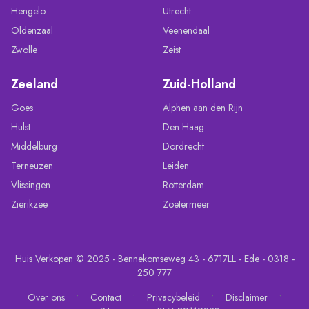
Hengelo
Utrecht
Oldenzaal
Veenendaal
Zwolle
Zeist
Zeeland
Zuid-Holland
Goes
Alphen aan den Rijn
Hulst
Den Haag
Middelburg
Dordrecht
Terneuzen
Leiden
Vlissingen
Rotterdam
Zierikzee
Zoetermeer
Huis Verkopen © 2025 - Bennekomseweg 43 - 6717LL - Ede - 0318 -
250 777
•
•
•
•
Over ons
Contact
Privacybeleid
Disclaimer