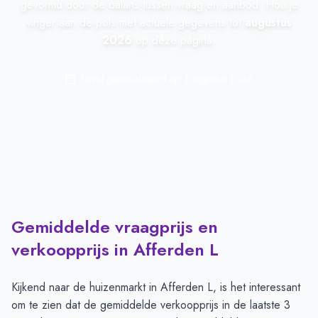
gevormd door de balans tussen vraag en aanbod. Hou je
vinger aan de pols met actuele gegevens tot
augustus
2026
op deze pagina.
Laatst geactualiseerd op:
1 augustus 2026
Gemiddelde vraagprijs en
verkoopprijs in Afferden L
Kijkend naar de huizenmarkt in
Afferden L
, is het interessant
om te zien dat de gemiddelde verkoopprijs in de laatste 3