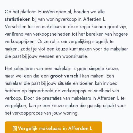
Heijen
€ 4.653
Wellerlooi
€ 3.990
Op het platform HuisVerkopen.nl, houden we alle
Afferden L
€ 3.912
statistieken
bij van woningverkoop in Afferden L.
Gennep
€ 3.515
Verschillen tussen makelaars in deze regio kunnen groot zijn,
Well L
€ 3.383
variërend van verkoopsnelheden tot het bereiken van hogere
Bergen L
€ 3.301
verkoopprijzen. Onze rol is om vergelijking mogelijk te
Siebengewald
€ 3.009
maken, zodat je vlot een keuze kunt maken voor de makelaar
die past bij jouw wensen en woonsituatie.
Het selecteren van een makelaar is geen simpele keuze,
maar wel een die een
groot verschil
kan maken. Een
makelaar die past bij jouw situatie en doelen kan invloed
hebben op bijvoorbeeld de verkoopprijs en snelheid van
verkoop. Door de prestaties van makelaars in Afferden L te
vergelijken, kan je een keuze maken die gunstig uitpakt voor
het verkoopproces van jouw woning.
Vergelijk makelaars in
Afferden L