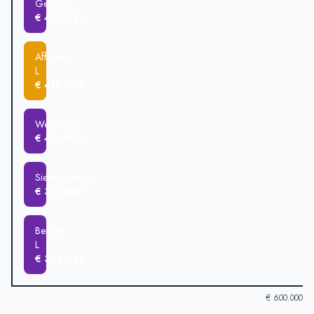
Gennep
€ 422.347
Afferden
L
€ 416.000
Wellerlooi
€ 415.000
Siebengewald
€ 371.686
Bergen
L
€ 343.842
€ 600.000