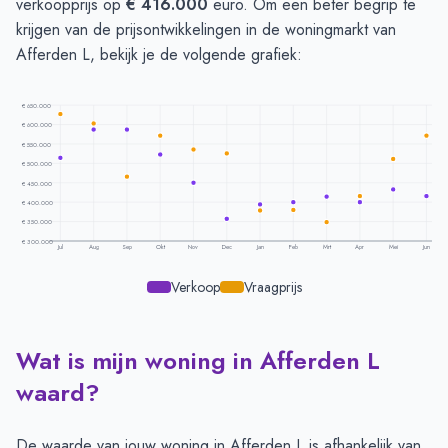
verkoopprijs op
€ 416.000
euro. Om een beter begrip te
krijgen van de prijsontwikkelingen in de woningmarkt van
Afferden L, bekijk je de volgende grafiek:
€ 650.000
€ 600.000
€ 550.000
€ 500.000
€ 450.000
€ 400.000
€ 350.000
€ 300.000
Jul
Aug
Sep
Okt
Nov
Dec
Jan
Feb
Mrt
Apr
Mei
Jun
Verkoop
Vraagprijs
Wat is mijn woning in Afferden L
Prijsontwikkeling per maand -
Afferden L
Maand
Vraagprijs
Verkoopprijs
waard?
Juli
€ 627.800
€ 515.000
Augustus
€ 602.428
€ 587.713
De waarde van jouw woning in Afferden L is afhankelijk van