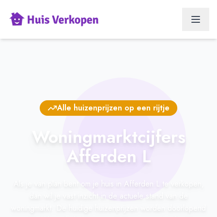
Alle huizenprijzen op een rijtje
Woningmarktcijfers
Afferden L
Als je van plan bent om je huis in Afferden L te verkopen,
dan wil je vast inzicht in de actuele stand van de
woningmarkt. De huidige huizenprijzen worden doorlopend