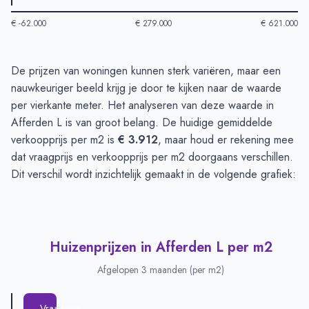
€ -62.000
€ 279.000
€ 621.000
Huizenprijzen in Afferden L
-
Afgelopen 3 maanden
De prijzen van woningen kunnen sterk variëren, maar een
Type
Bedrag
nauwkeuriger beeld krijg je door te kijken naar de waarde
Vraagprijs in euro's
€ 571.000
per vierkante meter. Het analyseren van deze waarde in
Verkoopprijs in euro's
Afferden L is van groot belang. De huidige gemiddelde
€ 416.000
verkoopprijs per m2 is
€ 3.912
, maar houd er rekening mee
dat vraagprijs en verkoopprijs per m2 doorgaans verschillen.
Dit verschil wordt inzichtelijk gemaakt in de volgende grafiek:
Huizenprijzen in Afferden L per m2
Afgelopen 3 maanden (per m2)
Vraagprijs