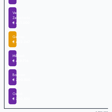
Ven-
Zelderheide
€ 431.000
Gennep
€ 422.347
Milsbeek
€ 419.716
Boxmeer
€ 390.500
Oeffelt
€ 380.500