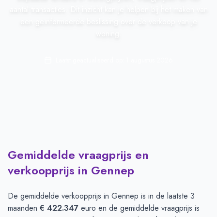
aantal transacties. Dit inzicht kan je helpen bij het maken van
een geïnformeerde beslissing over de verkoop van je
woning.
Laatst geactualiseerd op:
1 augustus 2026
Gemiddelde vraagprijs en
verkoopprijs in Gennep
De gemiddelde verkoopprijs in
Gennep
is in de laatste 3
maanden
€ 422.347
euro en de gemiddelde vraagprijs is