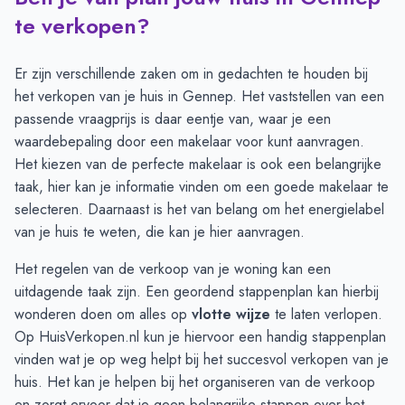
Maand
Transacties
Aanmeldingen
te verkopen?
Juli
29
28
Augustus
23
22
Er zijn verschillende zaken om in gedachten te houden bij
September
23
27
het verkopen van je huis in Gennep. Het vaststellen van een
Oktober
23
31
passende vraagprijs is daar eentje van, waar je een
November
26
32
waardebepaling door een makelaar
voor kunt aanvragen.
December
25
26
Het kiezen van de perfecte makelaar is ook een belangrijke
Januari
22
23
taak, hier kan je
informatie vinden om een goede makelaar
te
Februari
21
24
selecteren. Daarnaast is het van belang om het energielabel
Maart
21
21
van je huis te weten, die kan je
hier aanvragen
.
April
20
20
Het regelen van de verkoop van je woning kan een
Mei
19
21
uitdagende taak zijn. Een geordend stappenplan kan hierbij
Juni
14
26
wonderen doen om alles op
vlotte wijze
te laten verlopen.
Op HuisVerkopen.nl kun je hiervoor een handig
stappenplan
vinden
wat je op weg helpt bij het succesvol verkopen van je
huis. Het kan je helpen bij het organiseren van de verkoop
en zorgt ervoor dat je geen belangrijke stappen over het