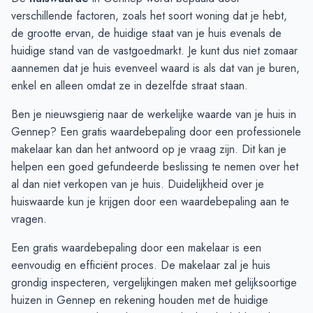
September
€ 446.000
€ 393.773
verschillende factoren, zoals het soort woning dat je hebt,
Oktober
€ 488.016
€ 442.979
de grootte ervan, de huidige staat van je huis evenals de
November
€ 494.062
€ 445.169
huidige stand van de vastgoedmarkt. Je kunt dus niet zomaar
December
€ 483.000
€ 468.815
aannemen dat je huis evenveel waard is als dat van je buren,
Januari
€ 467.521
€ 463.670
enkel en alleen omdat ze in dezelfde straat staan.
Februari
€ 476.770
€ 473.186
Ben je nieuwsgierig naar de werkelijke waarde van je huis in
Maart
€ 485.690
€ 471.794
Gennep? Een gratis waardebepaling door een professionele
April
€ 441.825
€ 465.566
makelaar kan dan het antwoord op je vraag zijn. Dit kan je
Mei
€ 425.947
€ 447.510
helpen een goed gefundeerde beslissing te nemen over het
Juni
€ 413.130
€ 422.347
al dan niet verkopen van je huis. Duidelijkheid over je
huiswaarde kun je krijgen door een
waardebepaling aan te
vragen
.
Een gratis waardebepaling door een makelaar is een
eenvoudig en efficiënt proces. De makelaar zal je huis
grondig inspecteren, vergelijkingen maken met gelijksoortige
huizen in Gennep en rekening houden met de huidige