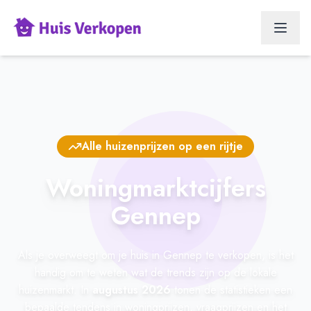
Alle huizenprijzen op een rijtje
Woningmarktcijfers
Gennep
Als je overweegt om je huis in Gennep te verkopen, is het
handig om te weten wat de trends zijn op de lokale
huizenmarkt. In
augustus 2026
tonen de statistieken een
bepaalde tendens in woningprijzen, vraagprijzen en het