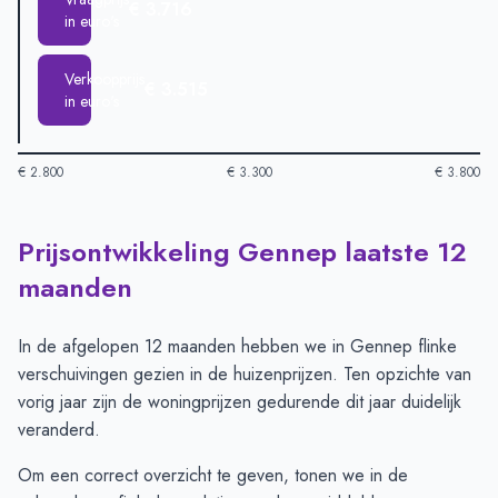
€ 3.716
in euro's
Verkoopprijs
€ 3.515
in euro's
€ 2.800
€ 3.300
€ 3.800
Prijsontwikkeling Gennep laatste 12
Huizenprijzen in Gennep per m2
-
Afgelopen 3 maanden (per 
Type
Bedrag
maanden
Vraagprijs in euro's
€ 3.716
Verkoopprijs in euro's
€ 3.515
In de afgelopen 12 maanden hebben we in Gennep flinke
verschuivingen gezien in de huizenprijzen. Ten opzichte van
vorig jaar zijn de woningprijzen gedurende dit jaar duidelijk
veranderd.
Om een correct overzicht te geven, tonen we in de