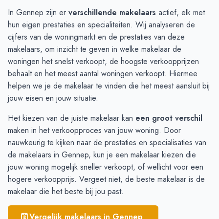
Boxmeer
€ 4.338
In Gennep zijn er
verschillende makelaars
actief, elk met
Ottersum
€ 3.918
hun eigen prestaties en specialiteiten. Wij analyseren de
Milsbeek
€ 3.796
cijfers van de woningmarkt en de prestaties van deze
Ven-Zelderheide
€ 3.755
makelaars, om inzicht te geven in welke makelaar de
Oeffelt
€ 3.526
woningen het snelst verkoopt, de hoogste verkoopprijzen
Gennep
€ 3.515
behaalt en het meest aantal woningen verkoopt. Hiermee
helpen we je de makelaar te vinden die het meest aansluit bij
jouw eisen en jouw situatie.
Het kiezen van de juiste makelaar kan
een groot verschil
maken in het verkoopproces van jouw woning. Door
nauwkeurig te kijken naar de prestaties en specialisaties van
de makelaars in Gennep, kun je een makelaar kiezen die
jouw woning mogelijk sneller verkoopt, of wellicht voor een
hogere verkoopprijs. Vergeet niet, de beste makelaar is de
makelaar die het beste bij jou past.
Vergelijk makelaars in
Gennep