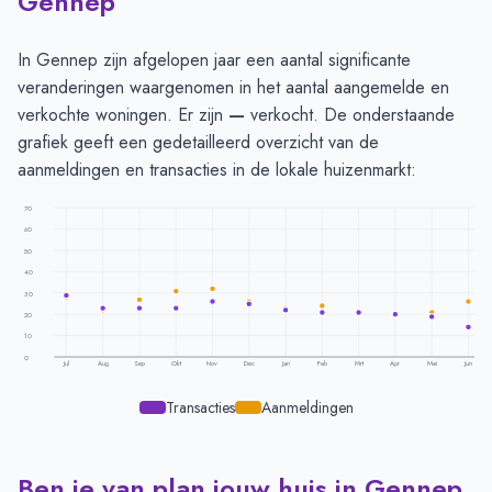
Gennep
In Gennep zijn afgelopen jaar een aantal significante
veranderingen waargenomen in het aantal aangemelde en
verkochte woningen. Er zijn
—
verkocht. De onderstaande
grafiek geeft een gedetailleerd overzicht van de
aanmeldingen en transacties in de lokale huizenmarkt:
70
60
50
40
30
20
10
0
Jul
Aug
Sep
Okt
Nov
Dec
Jan
Feb
Mrt
Apr
Mei
Jun
Transacties
Aanmeldingen
Ben je van plan jouw huis in Gennep
Transacties en aanmeldingen per maand -
Gennep