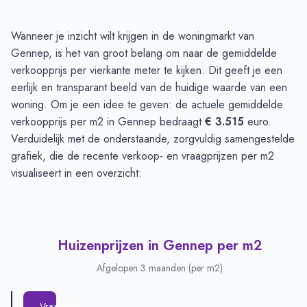
Huizenprijzen in Gennep
-
Afgelopen 3 maanden
Wanneer je inzicht wilt krijgen in de woningmarkt van
Type
Bedrag
Gennep, is het van groot belang om naar de gemiddelde
Vraagprijs in euro's
€ 413.130
verkoopprijs per vierkante meter te kijken. Dit geeft je een
Verkoopprijs in euro's
eerlijk en transparant beeld van de huidige waarde van een
€ 422.347
woning. Om je een idee te geven: de actuele gemiddelde
verkoopprijs per m2 in Gennep bedraagt
€ 3.515
euro.
Verduidelijk met de onderstaande, zorgvuldig samengestelde
grafiek, die de recente verkoop- en vraagprijzen per m2
visualiseert in een overzicht:
Huizenprijzen in Gennep per m2
Afgelopen 3 maanden (per m2)
Vraagprijs