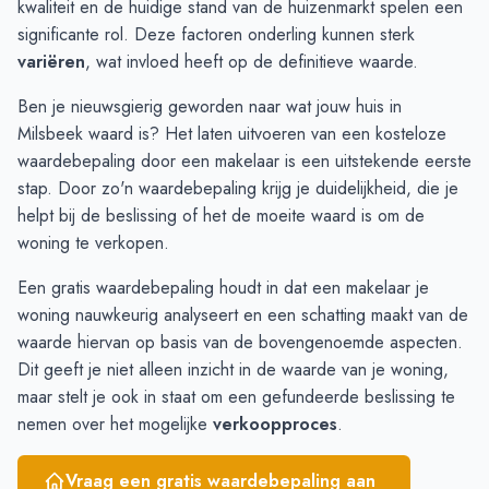
kwaliteit en de huidige stand van de huizenmarkt spelen een
November
€ 570.857
€ 491.846
significante rol. Deze factoren onderling kunnen sterk
December
€ 554.714
€ 633.038
variëren
, wat invloed heeft op de definitieve waarde.
Januari
€ 587.750
€ 613.835
Ben je nieuwsgierig geworden naar wat jouw huis in
Februari
€ 453.000
€ 570.001
Milsbeek waard is? Het laten uitvoeren van een kosteloze
Maart
€ 562.500
€ 444.287
waardebepaling door een makelaar is een uitstekende eerste
April
€ 704.166
€ 441.442
stap. Door zo'n
waardebepaling
krijg je duidelijkheid, die je
Mei
€ 687.857
€ 457.886
helpt bij de beslissing of het de moeite waard is om de
Juni
€ 668.045
€ 419.716
woning te verkopen.
Een gratis waardebepaling houdt in dat een makelaar je
woning nauwkeurig analyseert en een schatting maakt van de
waarde hiervan op basis van de bovengenoemde aspecten.
Dit geeft je niet alleen inzicht in de waarde van je woning,
maar stelt je ook in staat om een gefundeerde beslissing te
nemen over het mogelijke
verkoopproces
.
Vraag een gratis waardebepaling aan