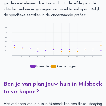
werden niet allemaal direct verkocht. In dezelfde periode
lukte het wel om
—
woningen succesvol te verkopen. Bekijk
de specifieke aantallen in de onderstaande grafiek:
35
30
25
20
15
10
5
0
Jul
Aug
Sep
Okt
Nov
Dec
Jan
Feb
Mrt
Apr
Mei
Jun
Transacties
Aanmeldingen
Ben je van plan jouw huis in Milsbeek
Transacties en aanmeldingen per maand -
Milsbeek
Maand
Transacties
Aanmeldingen
te verkopen?
Juli
11
9
Augustus
9
8
Het verkopen van je huis in Milsbeek kan een flinke uitdaging