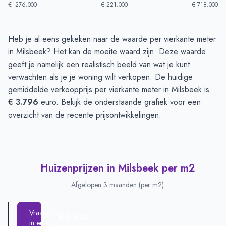
€ -276.000
€ 221.000
€ 718.000
Huizenprijzen in Milsbeek
-
Afgelopen 3 maanden
Heb je al eens gekeken naar de waarde per vierkante meter
Type
Bedrag
in Milsbeek? Het kan de moeite waard zijn. Deze waarde
Vraagprijs in euro's
€ 668.045
geeft je namelijk een realistisch beeld van wat je kunt
Verkoopprijs in euro's
verwachten als je je woning wilt verkopen. De huidige
€ 419.716
gemiddelde verkoopprijs per vierkante meter in Milsbeek is
€ 3.796
euro. Bekijk de onderstaande grafiek voor een
overzicht van de recente prijsontwikkelingen:
Huizenprijzen in Milsbeek per m2
Afgelopen 3 maanden (per m2)
Vraagprijs
€ 3.826
in euro's