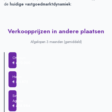
de
huidige vastgoedmarktdynamiek
:
Verkoopprijzen in andere plaatsen
Afgelopen 3 maanden (gemiddeld)
Ottersum
€ 670.000
Heijen
€ 511.875
Sint
Agatha
€ 478.984