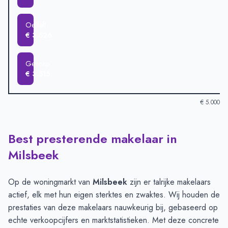
Oeffelt
€ 3.526
Gennep
€ 3.515
€ 5.000
Best presterende makelaar in
Verkoopprijzen in andere plaatsen per m2
-
Afgelopen 3 maand
Plaats
Gemiddelde verkoopprijs
Milsbeek
Heijen
€ 4.653
Sint Agatha
€ 4.081
Op de woningmarkt van
Milsbeek
zijn er talrijke makelaars
Ottersum
€ 3.918
actief, elk met hun eigen sterktes en zwaktes. Wij houden de
Milsbeek
€ 3.796
prestaties van deze makelaars nauwkeurig bij, gebaseerd op
Middelaar
€ 3.587
echte verkoopcijfers en marktstatistieken. Met deze concrete