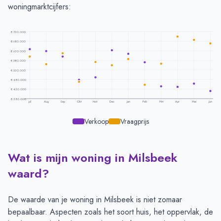
woningmarktcijfers:
€ 730.000
€ 680.000
€ 630.000
€ 580.000
€ 530.000
€ 480.000
€ 430.000
€ 380.000
Jul
Aug
Sep
Okt
Nov
Dec
Jan
Feb
Mrt
Apr
Mei
Jun
Verkoop
Vraagprijs
Wat is mijn woning in Milsbeek
Prijsontwikkeling per maand -
Milsbeek
Maand
Vraagprijs
Verkoopprijs
waard?
Juli
€ 599.333
€ 638.453
Augustus
€ 560.000
€ 629.111
De waarde van je woning in Milsbeek is niet zomaar
September
€ 616.571
€ 599.687
bepaalbaar. Aspecten zoals het soort huis, het oppervlak, de
Oktober
€ 468.000
€ 478.933