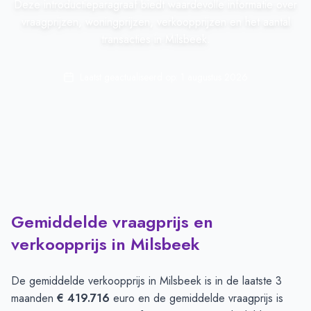
Deze introductieparagraaf biedt waardevolle informatie over
vraagprijzen, woningprijzen, verkoopprijzen en het aantal
transacties in Milsbeek.
Laatst geactualiseerd op:
1 augustus 2026
Gemiddelde vraagprijs en
verkoopprijs in Milsbeek
De gemiddelde verkoopprijs in
Milsbeek
is in de laatste 3
maanden
€ 419.716
euro en de gemiddelde vraagprijs is