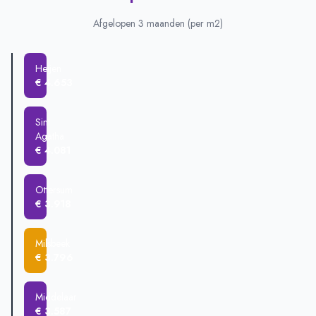
Ottersum
€ 670.000
Heijen
€ 511.875
Afgelopen 3 maanden (per m2)
Sint Agatha
€ 478.984
Gennep
€ 422.347
Heijen
Milsbeek
€ 419.716
€ 4.653
Middelaar
€ 404.420
Oeffelt
€ 380.500
Sint
Agatha
€ 4.081
Ottersum
€ 3.918
Milsbeek
€ 3.796
Middelaar
€ 3.587