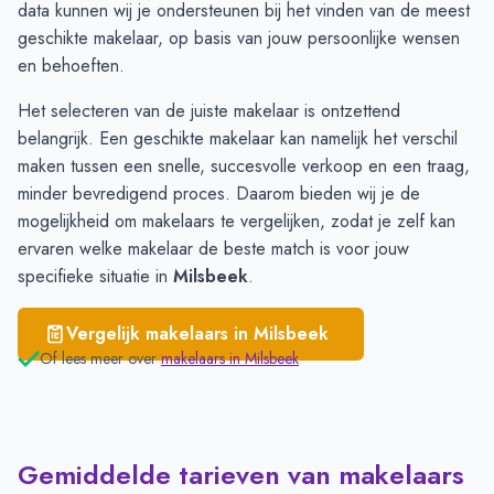
Oeffelt
€ 3.526
data kunnen wij je ondersteunen bij het vinden van de meest
Gennep
€ 3.515
geschikte makelaar, op basis van jouw persoonlijke wensen
en behoeften.
Het selecteren van de juiste makelaar is ontzettend
belangrijk. Een geschikte makelaar kan namelijk het verschil
maken tussen een snelle, succesvolle verkoop en een traag,
minder bevredigend proces. Daarom bieden wij je de
mogelijkheid om makelaars te vergelijken, zodat je zelf kan
ervaren welke makelaar de beste match is voor jouw
specifieke situatie in
Milsbeek
.
Vergelijk makelaars in
Milsbeek
Of lees meer over
makelaars in
Milsbeek
Gemiddelde tarieven van makelaars