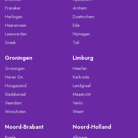
Franeker
Arnhem
Harlingen
Doetinchem
Heerenveen
Ede
Leeuwarden
Nijmegen
Sneek
Tiel
Groningen
Limburg
Groningen
Heerlen
Haren Gn
Kerkrade
Hoogezand
Landgraaf
Stadskanaal
Maastricht
Veendam
Venlo
Winschoten
Weert
Noord-Brabant
Noord-Holland
Breda
Alkmaar