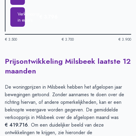
Verkoopprijs
€ 3.796
in euro's
€ 3.500
€ 3.700
€ 3.900
Prijsontwikkeling Milsbeek laatste 12
Huizenprijzen in Milsbeek per m2
-
Afgelopen 3 maanden (per
Type
Bedrag
maanden
Vraagprijs in euro's
€ 3.826
Verkoopprijs in euro's
€ 3.796
De woningprijzen in Milsbeek hebben het afgelopen jaar
bewegingen getoond. Zonder aannames te doen over de
richting hiervan, of andere opmerkelijkheden, kan er een
beknopte weergave worden gegeven. De gemiddelde
verkoopprijs in Milsbeek over de afgelopen maand was
€ 419.716
. Om een duidelijker beeld van deze
ontwikkelingen te krijgen, zie hieronder de