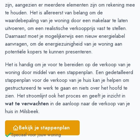
September
8
7
zijn, aangezien er meerdere elementen zijn om rekening mee
Oktober
4
7
te houden. Het is allereerst van belang om de
November
5
7
waardebepaling
van je woning door een makelaar te laten
December
6
7
uitvoeren, om een realistische verkoopprijs vast te stellen.
Januari
6
4
Daarnaast moet je mogelijkerwijs een nieuw
energielabel
Februari
6
4
aanvragen, om de energiezuinigheid van je woning aan
Maart
7
4
potentiële kopers te kunnen presenteren.
April
7
6
Het is handig om je voor te bereiden op de verkoop van je
Mei
5
7
woning door middel van een stappenplan. Een gedetailleerd
Juni
5
11
stappenplan voor de verkoop van je huis
kan je helpen om
gestructureerd te werk te gaan en niets over het hoofd te
zien. Het stroomlijnt ook het proces en geeft je inzicht in
wat te verwachten
in de aanloop naar de verkoop van je
huis in Milsbeek.
Bekijk je stappenplan
Speciaal voor jouw woning