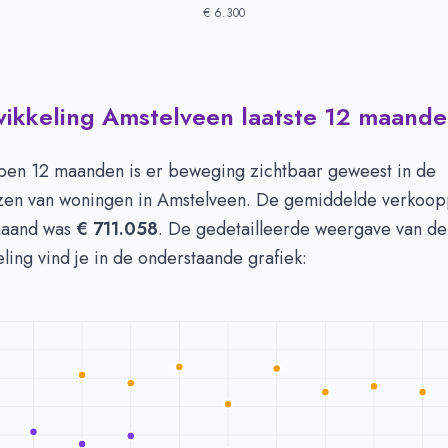
€ 6.300
wikkeling Amstelveen laatste 12 maand
 in Amstelveen per m2
-
Afgelopen 3 maanden (per m2)
Type
Bedrag
euro's
€ 6.456
open 12 maanden is er beweging zichtbaar geweest in de
n euro's
€ 6.599
zen van woningen in Amstelveen. De gemiddelde verkoopp
maand was
€ 711.058
. De gedetailleerde weergave van d
eling vind je in de onderstaande grafiek: