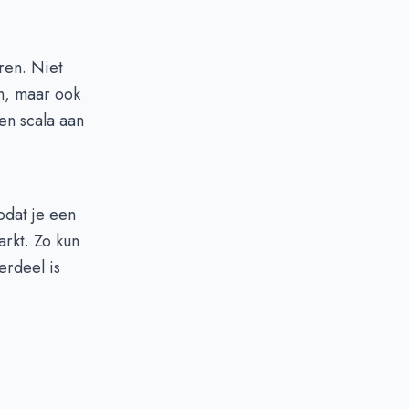
ëren. Niet
en, maar ook
een scala aan
odat je een
arkt. Zo kun
erdeel is