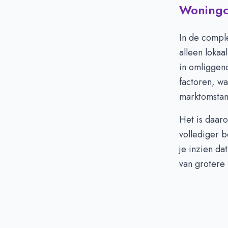
Woningci
In de compl
alleen lokaa
in omliggend
factoren, wa
marktomsta
Het is daar
vollediger b
je inzien da
van grotere 