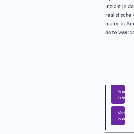
Verkoopprijs i
inzicht in d
realistische
meter in Am
deze waarde
Vraagprij
in euro's
Verkooppr
in euro's