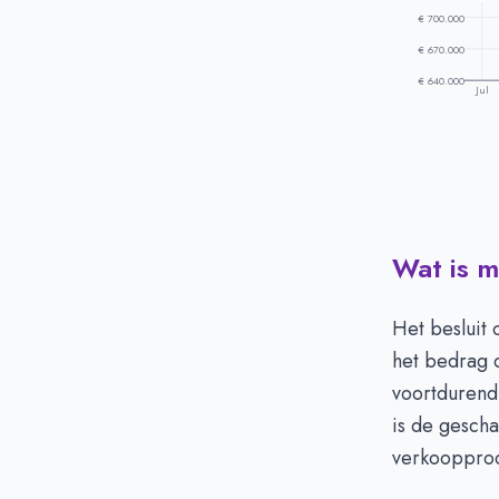
€ 700.000
€ 670.000
€ 640.000
Jul
Wat is m
Prijsontwikke
Maand
V
Juli
€
Het besluit
Augustus
€
het bedrag d
September
€
voortdurend:
Oktober
€
is de gescha
November
€
verkooppro
December
€
Januari
€