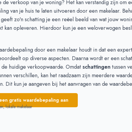
 de verkoop van je woning? Het kan verstandig zijn om e
 775.857
€ 663.770
ling
van je huis te laten uitvoeren door een makelaar. Beha
 781.703
€ 660.400
, geeft zo'n schatting je een reëel beeld van wat jouw won
 775.451
€ 703.427
kt kan opleveren. Hierdoor kun je een weloverwogen besl
 818.330
€ 708.170
 826.202
€ 711.058
aardebepaling door een makelaar houdt in dat een expert 
eoordeelt op diverse aspecten. Daarna wordt er een schat
n de huidige verkoopwaarde. Omdat
schattingen
tussen ve
unnen verschillen, kan het raadzaam zijn meerdere waar
n. Dit kun je aangeven bij het aanvragen van de waardebe
een gratis waardebepaling aan
en, lokale makelaar