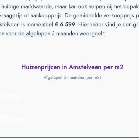
n euro's
€ 711.058
e huidige marktwaarde, maar kan ook helpen bij het bepal
 vraagprijs of aankoopprijs. De gemiddelde verkoopprijs p
stelveen is momenteel
€ 6.599
. Hieronder vind je een gr
n voor de afgelopen 3 maanden weergeeft:
Huizenprijzen in Amstelveen per m2
Afgelopen 3 maanden (per m2)
s
€ 6.456
ijs
€ 6.599