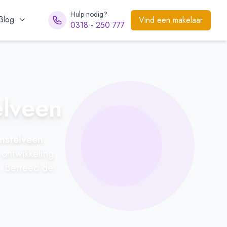
Hulp nodig?
Blog
Vind een makelaar
0318 - 250 777
elveen
mstelveen
.
 ontwikkeling
. Betreed de