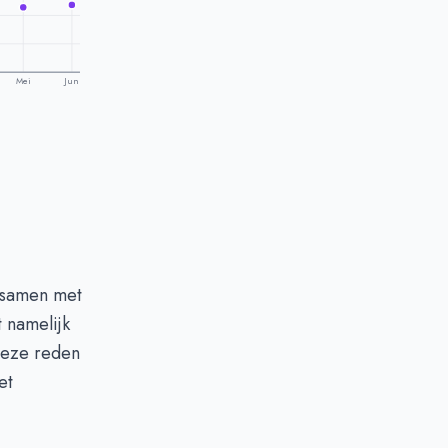
Mei
Jun
 samen met
 namelijk
deze reden
et