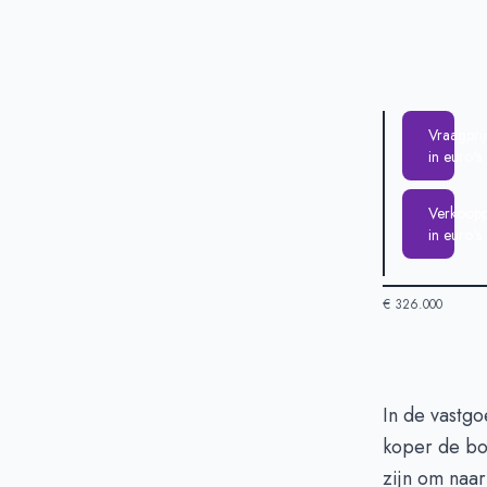
Vraagprij
in euro's
Verkooppr
in euro's
€ 326.000
Huizenprijzen
In de vastg
koper de bo
Vraagprijs in 
zijn om naar