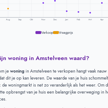
Aug
Sep
Okt
Nov
Dec
Jan
Feb
Mrt
Apr
Verkoop
Vraagprijs
ijn woning in Amstelveen waard?
ling per maand -
Amstelveen
raagprijs
Verkoopprijs
 747.613
€ 719.935
 om je
woning
in Amstelveen te verkopen hangt vaak nauw
 678.452
€ 733.314
at dit je op kan leveren. De waarde van je huis schommelt
 793.003
€ 720.537
 de woningmarkt is net zo veranderlijk als het weer. Om 
 784.994
€ 729.471
tte opbrengst van je huis een belangrijke overweging in h
 801.785
€ 703.247
ces.
 762.592
€ 712.519
 800.258
€ 667.436