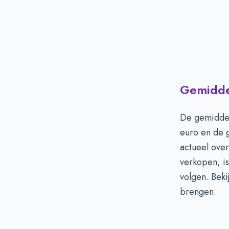
Gemiddel
De gemiddel
euro en de 
actueel over
verkopen, i
volgen. Beki
brengen: