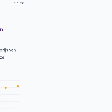
€ 6.700
en
rijs van
eze