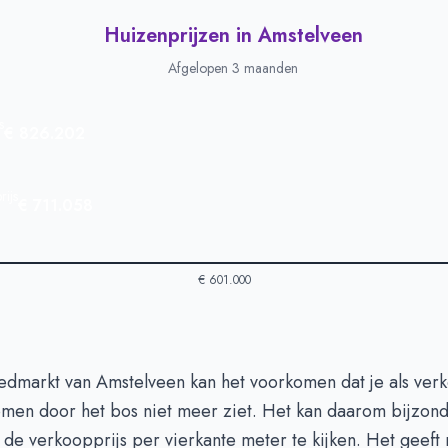
Huizenprijzen in Amstelveen
Afgelopen 3 maanden
s
€ 826.202
ijs
€ 711.058
€ 601.000
 in Amstelveen
-
Afgelopen 3 maanden
oedmarkt van Amstelveen kan het voorkomen dat je als ver
Type
Bedrag
men door het bos niet meer ziet. Het kan daarom bijzond
euro's
€ 826.202
 de verkoopprijs per vierkante meter te kijken. Het geeft 