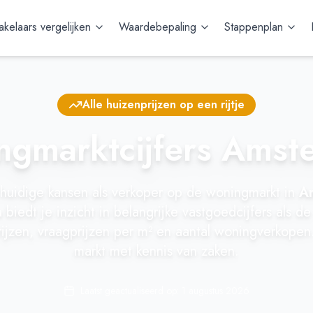
kelaars vergelijken
Waardebepaling
Stappenplan
Alle huizenprijzen op een rijtje
gmarktcijfers Amst
huidige kansen als verkoper op de woningmarkt in
A
biedt je inzicht in belangrijke vastgoedcijfers als de
rijzen, vraagprijzen per m² en aantal woningverkopen
markt met kennis van zaken.
Laatst geactualiseerd op:
1 augustus 2026