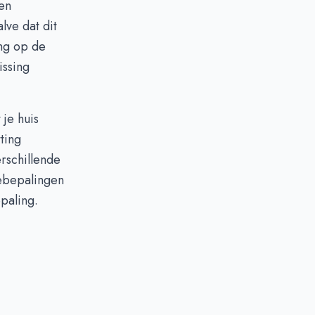
en
lve dat dit
ing op de
issing
je huis
ting
rschillende
debepalingen
paling.