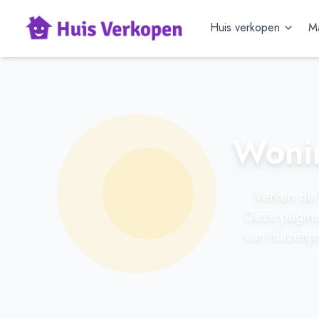
Huis verkopen
Ma
Wonin
Verken de 
Deze pagina 
van huizenp