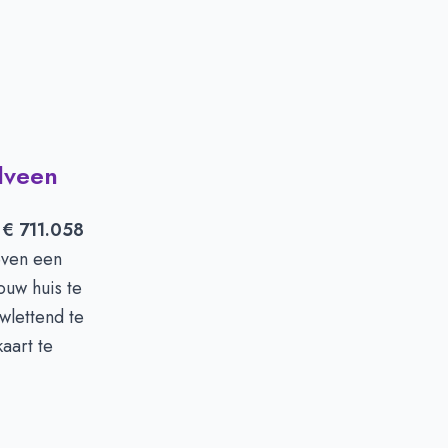
lveen
n
€ 711.058
even een
ouw huis te
wlettend te
aart te