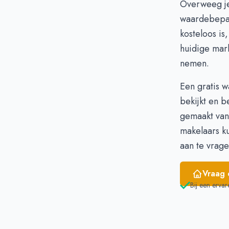
Overweeg je
Februari
€
waardebepa
Maart
€
kosteloos is
April
€
huidige mar
Mei
€
nemen.
Juni
€
Een gratis w
bekijkt en b
gemaakt va
makelaars k
aan te vrage
Vraag 
Bij een ervar