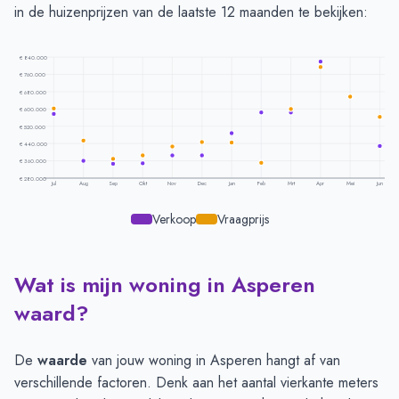
in de huizenprijzen van de laatste 12 maanden te bekijken:
€ 840.000
€ 760.000
€ 680.000
€ 600.000
€ 520.000
€ 440.000
€ 360.000
€ 280.000
Jul
Aug
Sep
Okt
Nov
Dec
Jan
Feb
Mrt
Apr
Mei
Jun
Verkoop
Vraagprijs
Wat is mijn woning in Asperen
Prijsontwikkeling per maand -
Asperen
Maand
Vraagprijs
Verkoopprijs
waard?
Juli
€ 601.666
€ 577.500
Augustus
€ 452.727
€ 359.568
De
waarde
van jouw woning in Asperen hangt af van
September
€ 368.947
€ 345.875
verschillende factoren. Denk aan het aantal vierkante meters
Oktober
€ 384.960
€ 348.632