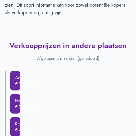
zien. Dit soort informatie kan voor zowel potentiële kopers
als verkopers erg nuttig zijn:
Verkoopprijzen in andere plaatsen
Afgelopen 3 maanden (gemiddeld)
Acquoy
€ 1.021.000
Heukelum
€ 716.200
Rhenoy
€ 661.411