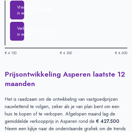
Vraagprijs
€ 4.435
in euro's
Verkoopprijs
€ 4.500
in euro's
€ 4.100
€ 4.300
€ 4.600
Prijsontwikkeling Asperen laatste 12
Huizenprijzen in Asperen per m2
-
Afgelopen 3 maanden (per 
Type
Bedrag
maanden
Vraagprijs in euro's
€ 4.435
Verkoopprijs in euro's
€ 4.500
Het is raadzaam om de ontwikkeling van vastgoedprijzen
nauwlettend te volgen, zeker als je van plan bent om een
huis te kopen of te verkopen. Afgelopen maand lag de
gemiddelde verkoopprijs in Asperen rond de
€ 427.500
.
Neem een kijkje naar de onderstaande grafiek om de trends