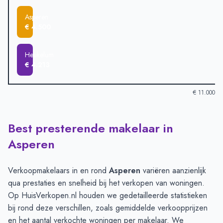
Asperen
€ 4.500
Heukelum
€ 4.213
€ 11.000
Best presterende makelaar in
Verkoopprijzen in andere plaatsen per m2
-
Afgelopen 3 maand
Plaats
Gemiddelde verkooppri
Asperen
Gellicum
€ 10.625
Rhenoy
€ 5.313
Verkoopmakelaars in en rond
Asperen
variëren aanzienlijk
Acquoy
€ 5.080
qua prestaties en snelheid bij het verkopen van woningen.
Leerdam
€ 4.829
Op HuisVerkopen.nl houden we gedetailleerde statistieken
Schoonrewoerd
€ 4.630
bij rond deze verschillen, zoals gemiddelde verkoopprijzen
Asperen
€ 4.500
en het aantal verkochte woningen per makelaar. We