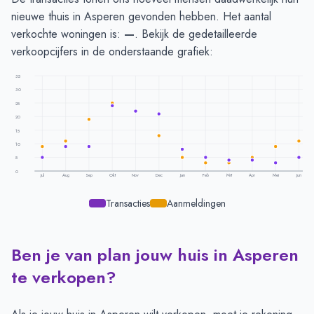
nieuwe thuis in Asperen gevonden hebben. Het aantal
verkochte woningen is:
—
. Bekijk de gedetailleerde
verkoopcijfers in de onderstaande grafiek:
35
30
25
20
15
10
5
0
Jul
Aug
Sep
Okt
Nov
Dec
Jan
Feb
Mrt
Apr
Mei
Jun
Transacties
Aanmeldingen
Ben je van plan jouw huis in Asperen
Transacties en aanmeldingen per maand -
Asperen
Maand
Transacties
Aanmeldingen
te verkopen?
Juli
5
9
Augustus
9
11