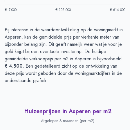
€ -7.000
€ 303.000
€ 614.000
Huizenprijzen in Asperen
-
Afgelopen 3 maanden
Bij interesse in de waardeontwikkeling op de woningmarkt in
Type
Bedrag
Asperen, kan de gemiddelde prijs per vierkante meter van
Vraagprijs in euro's
€ 563.909
bijzonder belang zijn. Dit geeft namelijk weer wat je voor je
Verkoopprijs in euro's
geld krijgt bij een eventuele investering. De huidige
€ 427.500
gemiddelde verkoopprijs per m2 in Asperen is bijvoorbeeld
€ 4.500
. Een gedetailleerd zicht op de ontwikkeling van
deze prijs wordt geboden door de woningmarktcijfers in de
onderstaande grafiek:
Huizenprijzen in Asperen per m2
Afgelopen 3 maanden (per m2)