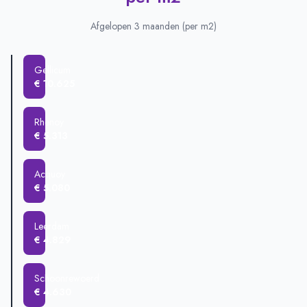
Acquoy
€ 1.021.000
Heukelum
€ 716.200
Afgelopen 3 maanden (per m2)
Rhenoy
€ 661.411
Schoonrewoerd
€ 564.722
Gellicum
Leerdam
€ 466.507
€ 10.625
Asperen
€ 427.500
Gellicum
€ 340.000
Rhenoy
€ 5.313
Acquoy
€ 5.080
Leerdam
€ 4.829
Schoonrewoerd
€ 4.630