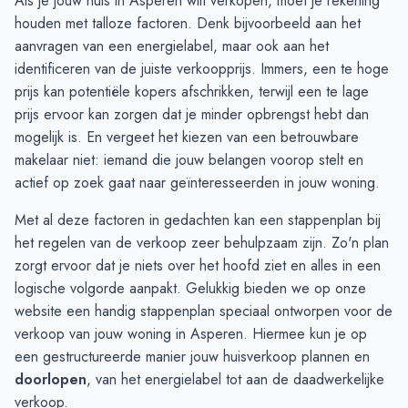
Als je jouw huis in Asperen wilt verkopen, moet je rekening
September
9
19
houden met talloze factoren. Denk bijvoorbeeld aan het
Oktober
24
25
aanvragen van een energielabel, maar ook aan het
November
22
22
identificeren van de juiste verkoopprijs. Immers, een te hoge
December
21
13
prijs kan potentiële kopers afschrikken, terwijl een te lage
Januari
8
5
prijs ervoor kan zorgen dat je minder opbrengst hebt dan
Februari
5
3
mogelijk is. En vergeet het kiezen van een betrouwbare
Maart
4
3
makelaar niet: iemand die jouw belangen voorop stelt en
April
4
5
actief op zoek gaat naar geïnteresseerden in jouw woning.
Mei
3
9
Met al deze factoren in gedachten kan een stappenplan bij
Juni
5
11
het regelen van de verkoop zeer behulpzaam zijn. Zo'n plan
zorgt ervoor dat je niets over het hoofd ziet en alles in een
logische volgorde aanpakt. Gelukkig bieden we op onze
website een handig
stappenplan
speciaal ontworpen voor de
verkoop van jouw woning in Asperen. Hiermee kun je op
een gestructureerde manier jouw huisverkoop plannen en
doorlopen
, van het energielabel tot aan de daadwerkelijke
verkoop.