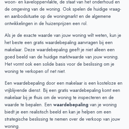
woon- en kaveloppervlakte, de staat van het onderhoud en
November
€ 426.772
€ 385.251
de omgeving van de woning. Ook spelen de huidige vraag-
December
€ 446.846
€ 384.641
en aanbodsituatie op de woningmarkt en de algemene
Januari
€ 445.000
€ 488.187
ontwikkelingen in de huizenprijzen een rol.
Februari
€ 350.000
€ 585.000
Als je de exacte waarde van jouw woning wilt weten, kun je
Maart
€ 600.000
€ 585.000
het beste een
gratis waardebepaling
aanvragen bij een
April
€ 793.800
€ 820.000
makelaar. Deze waardebepaling geeft je niet alleen een
Mei
€ 657.166
-
goed beeld van de huidige marktwaarde van jouw woning.
Juni
€ 563.909
€ 427.500
Het vormt ook een solide basis voor de beslissing om je
woning te verkopen of net niet.
Een waardebepaling door een makelaar is een kosteloze en
vrijblijvende dienst. Bij een gratis waardebepaling komt een
makelaar bij je thuis om de woning te inspecteren en de
waarde te bepalen. Een
waardebepaling
van je woning
biedt je een realistisch beeld en kan je helpen om een
strategische beslissing te nemen over de verkoop van jouw
woning.