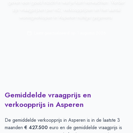
geven een goed inzicht in wat je kunt verwachten. Verder
zijn vraagprijzen per m2, verkoopprijzen en het aantal
woningverkopen in Asperen nuttige gegevens.
Laatst geactualiseerd op:
1 augustus 2026
Gemiddelde vraagprijs en
verkoopprijs in Asperen
De gemiddelde verkoopprijs in
Asperen
is in de laatste 3
maanden
€ 427.500
euro en de gemiddelde vraagprijs is