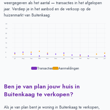
weergegeven als het aantal
—
transacties in het afgelopen
jaar. Verdiep je in het aanbod en de verkoop op de
huizenmarkt van Buitenkaag:
35
30
25
20
15
10
5
0
Jul
Aug
Sep
Okt
Nov
Dec
Jan
Feb
Mrt
Apr
Mei
Jun
Transacties
Aanmeldingen
Ben je van plan jouw huis in
Transacties en aanmeldingen per maand -
Buitenkaag
Maand
Transacties
Aanmeldingen
Buitenkaag te verkopen?
Juli
4
3
Augustus
5
3
Als je van plan bent je woning in Buitenkaag te verkopen,