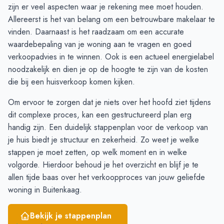
September
3
5
zijn er veel aspecten waar je rekening mee moet houden.
Oktober
1
6
Allereerst is het van belang om een betrouwbare
makelaar
te
November
3
4
vinden. Daarnaast is het raadzaam om een accurate
December
3
3
waardebepaling
van je woning aan te vragen en goed
Januari
4
2
verkoopadvies
in te winnen. Ook is een actueel
energielabel
Februari
2
2
noodzakelijk en dien je op de hoogte te zijn van de
kosten
Maart
2
1
die bij een huisverkoop komen kijken.
April
1
1
Om ervoor te zorgen dat je niets over het hoofd ziet tijdens
Mei
-
3
dit complexe proces, kan een gestructureerd plan erg
Juni
1
4
handig zijn. Een duidelijk
stappenplan
voor de verkoop van
je huis biedt je structuur en zekerheid. Zo weet je welke
stappen je moet zetten, op welk moment en in welke
volgorde. Hierdoor behoud je het overzicht en blijf je te
allen tijde baas over het verkoopproces van jouw geliefde
woning in Buitenkaag.
Bekijk je stappenplan