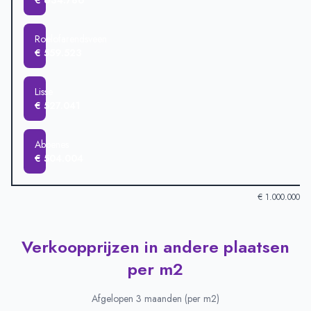
€ 634.786
Roelofarendsveen
€ 559.523
Lisse
€ 527.041
Abbenes
€ 504.004
€ 1.000.000
Verkoopprijzen in andere plaatsen
Verkoopprijzen in andere plaatsen
-
Afgelopen 3 maanden (gem
Plaats
Gemiddelde verkoopprij
per m2
Buitenkaag
€ 985.000
Nieuwe Wetering
€ 890.000
Afgelopen 3 maanden (per m2)