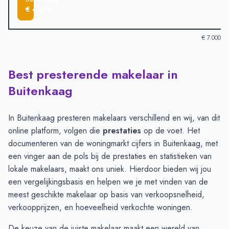
€ 4.876
€ 7.000
Best presterende makelaar in
Verkoopprijzen in andere plaatsen per m2
-
Afgelopen 3 maand
Plaats
Gemiddelde verkooppr
Buitenkaag
Roelofarendsveen
€ 6.051
Sassenheim
€ 5.755
In Buitenkaag presteren makelaars verschillend en wij, van dit
Abbenes
€ 5.261
online platform, volgen die
prestaties
op de voet. Het
Lisse
€ 5.172
documenteren van de woningmarkt cijfers in Buitenkaag, met
Nieuwe Wetering
€ 4.920
een vinger aan de pols bij de prestaties en statistieken van
Buitenkaag
€ 4.876
lokale makelaars, maakt ons uniek. Hierdoor bieden wij jou
een vergelijkingsbasis en helpen we je met vinden van de
meest geschikte makelaar op basis van verkoopsnelheid,
verkoopprijzen, en hoeveelheid verkochte woningen.
De keuze van de juiste makelaar maakt een wereld van