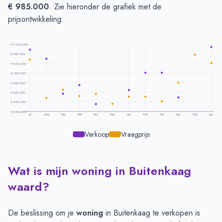
€ 985.000
. Zie hieronder de grafiek met de
prijsontwikkeling:
€ 1.010.000
€ 920.000
€ 830.000
€ 740.000
€ 650.000
€ 560.000
€ 470.000
€ 380.000
Jul
Aug
Sep
Okt
Nov
Dec
Jan
Feb
Mrt
Apr
Mei
Jun
Verkoop
Vraagprijs
Wat is mijn woning in Buitenkaag
Prijsontwikkeling per maand -
Buitenkaag
Maand
Vraagprijs
Verkoopprijs
waard?
Juli
€ 866.666
€ 957.333
Augustus
€ 506.666
€ 875.000
De beslissing om je
woning
in Buitenkaag te verkopen is
September
€ 582.000
€ 547.750