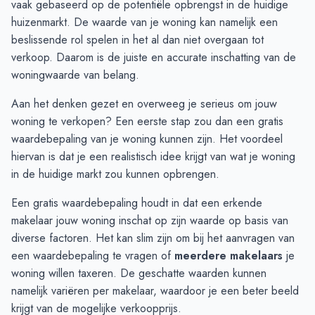
vaak gebaseerd op de potentiële opbrengst in de huidige
Oktober
€ 525.000
€ 628.000
huizenmarkt. De waarde van je woning kan namelijk een
November
€ 545.000
€ 448.333
beslissende rol spelen in het al dan niet overgaan tot
December
€ 451.666
€ 448.333
verkoop. Daarom is de juiste en accurate inschatting van de
Januari
€ 520.000
€ 580.000
woningwaarde van belang.
Februari
€ 520.000
€ 742.500
Aan het denken gezet en overweeg je serieus om jouw
Maart
€ 475.000
€ 742.500
woning te verkopen? Een eerste stap zou dan een
gratis
April
€ 650.000
€ 510.000
waardebepaling
van je woning kunnen zijn. Het voordeel
Mei
€ 913.333
-
hiervan is dat je een realistisch idee krijgt van wat je woning
Juni
€ 835.000
€ 985.000
in de huidige markt zou kunnen opbrengen.
Een gratis waardebepaling houdt in dat een erkende
makelaar jouw woning inschat op zijn waarde op basis van
diverse factoren. Het kan slim zijn om bij het aanvragen van
een waardebepaling te vragen of
meerdere makelaars
je
woning willen taxeren. De geschatte waarden kunnen
namelijk variëren per makelaar, waardoor je een beter beeld
krijgt van de mogelijke verkoopprijs.