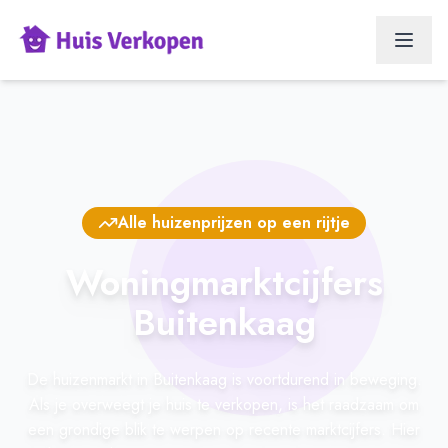
Alle huizenprijzen op een rijtje
Woningmarktcijfers
Buitenkaag
De huizenmarkt in Buitenkaag is voortdurend in beweging.
Als je overweegt je huis te verkopen, is het raadzaam om
een grondige blik te werpen op recente marktcijfers. Hier