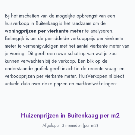
Huizenprijzen in Buitenkaag
-
Afgelopen 3 maanden
Bij het inschatten van de mogelijke opbrengst van een
Type
Bedrag
huisverkoop in Buitenkaag is het raadzaam om de
Vraagprijs in euro's
€ 835.000
woningprijzen per vierkante meter
te analyseren.
Verkoopprijs in euro's
Belangrijk is om de gemiddelde verkoopprijs per vierkante
€ 985.000
meter te vermenigvuldigen met het aantal vierkante meter van
je woning. Dit geeft een ruwe schatting van wat je zou
kunnen verwachten bij de verkoop. Een blik op de
onderstaande grafiek geeft inzicht in de recente vraag- en
verkoopprijzen per vierkante meter. HuisVerkopen.nl biedt
actuele data over deze prijzen en marktontwikkelingen:
Huizenprijzen in Buitenkaag per m2
Afgelopen 3 maanden (per m2)