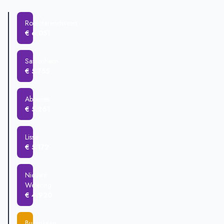
Sassenheim
€ 634.786
Roelofarendsveen
€ 559.523
Roelofarendsveen
Lisse
€ 527.041
€ 6.051
Abbenes
€ 504.004
Sassenheim
€ 5.755
Abbenes
€ 5.261
Lisse
€ 5.172
Nieuwe
Wetering
€ 4.920
Buitenkaag