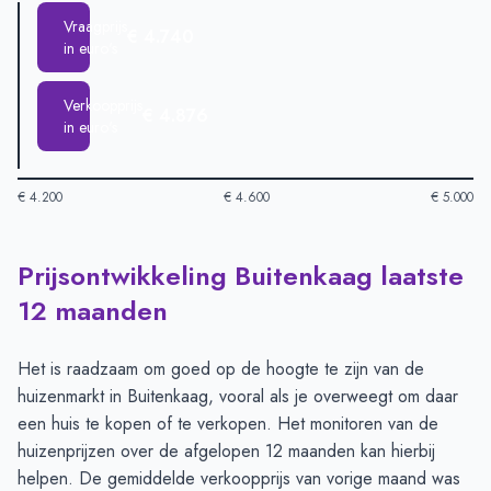
Vraagprijs
€ 4.740
in euro's
Verkoopprijs
€ 4.876
in euro's
€ 4.200
€ 4.600
€ 5.000
Prijsontwikkeling Buitenkaag laatste
Huizenprijzen in Buitenkaag per m2
-
Afgelopen 3 maanden (pe
Type
Bedrag
12 maanden
Vraagprijs in euro's
€ 4.740
Verkoopprijs in euro's
€ 4.876
Het is raadzaam om goed op de hoogte te zijn van de
huizenmarkt in Buitenkaag, vooral als je overweegt om daar
een huis te kopen of te verkopen. Het monitoren van de
huizenprijzen over de afgelopen 12 maanden kan hierbij
helpen. De gemiddelde verkoopprijs van vorige maand was