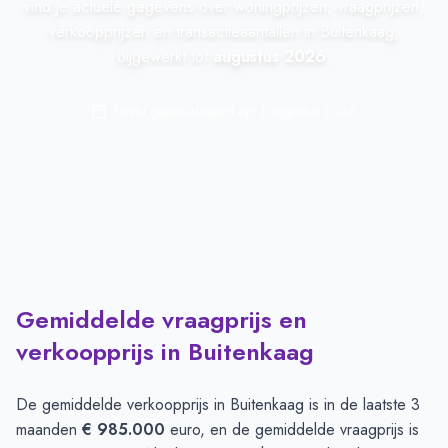
vind je actuele gegevens over woningprijzen, vraagprijzen,
verkoopprijzen en transactieaantallen in Buitenkaag,
bijgewerkt tot
augustus 2026
.
Laatst geactualiseerd op:
1 augustus 2026
Gemiddelde vraagprijs en
verkoopprijs in Buitenkaag
De gemiddelde verkoopprijs in
Buitenkaag
is in de laatste 3
maanden
€ 985.000
euro, en de gemiddelde vraagprijs is