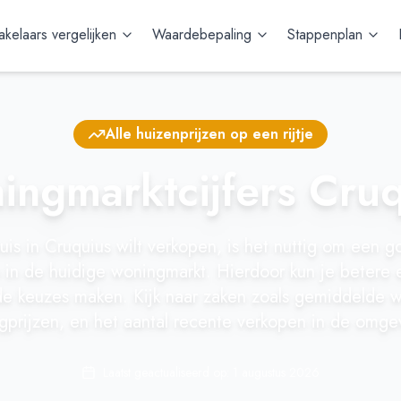
kelaars vergelijken
Waardebepaling
Stappenplan
Alle huizenprijzen op een rijtje
ngmarktcijfers Cru
uis in Cruquius wilt verkopen, is het nuttig om een g
in de huidige woningmarkt. Hierdoor kun je betere
e keuzes maken. Kijk naar zaken zoals gemiddelde w
gprijzen, en het aantal recente verkopen in de omge
Laatst geactualiseerd op:
1 augustus 2026