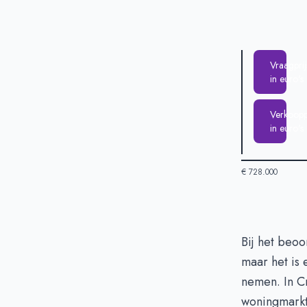
Vraagprij
in euro's
Verkooppr
in euro's
€ 728.000
Huizenprijzen 
Bij het beoo
maar het is
Vraagprijs in 
nemen. In C
Verkoopprijs i
woningmarkt