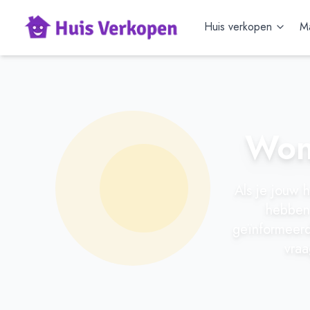
Huis verkopen
Ma
Woni
Als je jouw h
hebben 
geïnformeerd
vraa