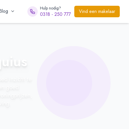
Hulp nodig?
Blog
Vind een makelaar
0318 - 250 777
quius
oed inzicht te
 en goed
oningprijzen,
ving.