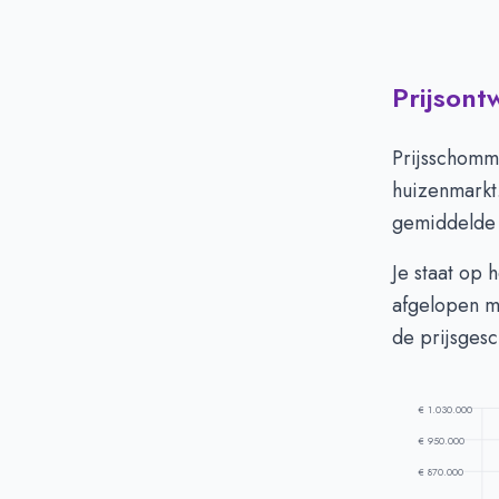
Prijsont
Huizenprijzen
Vraagprijs in 
Prijsschomm
Verkoopprijs i
huizenmarkt
gemiddelde 
Je staat op 
afgelopen m
de prijsgesc
€ 1.030.000
€ 950.000
€ 870.000