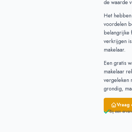
de waarde v
December
€ 
Januari
€ 
Het hebben v
Februari
€ 
voordelen be
Maart
€ 
belangrijke 
April
€ 
verkrijgen 
Mei
€ 
makelaar.
Juni
€ 
Een gratis w
makelaar re
vergeleken m
grondig, m
Vraag 
Bij een ervar