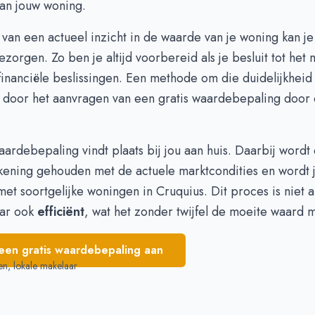
an jouw woning.
802.216
€ 871.074
618.418
€ 990.957
an een actueel inzicht in de waarde van je woning kan je 
618.418
€ 555.481
zorgen. Zo ben je altijd voorbereid als je besluit tot het
792.250
€ 599.632
financiële beslissingen. Een methode om die duidelijkheid
1.001.000
€ 621.443
is door het aanvragen van een
gratis waardebepaling
door 
1.001.000
€ 760.539
923.750
€ 957.750
aardebepaling vindt plaats bij jou aan huis. Daarbij wordt
kening gehouden met de actuele marktcondities en wordt
et soortgelijke woningen in Cruquius. Dit proces is niet a
aar ook
efficiënt
, wat het zonder twijfel de moeite waard m
een gratis waardebepaling aan
en, lokale makelaar