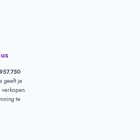
ius
957.750
 geeft je
e verkopen.
woning te