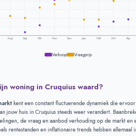
Aug
Sep
Okt
Nov
Dec
Jan
Feb
Mrt
Apr
Verkoop
Vraagprijs
ijn woning in Cruquius waard?
ling per maand -
Cruquius
raagprijs
Verkoopprijs
657.593
€ 705.038
markt
kent een constant fluctuerende dynamiek die ervoor
653.100
€ 647.791
an jouw huis in Cruquius steeds weer verandert. Baanbre
634.000
€ 502.750
kelingen, de vraag en aanbod verhouding op de markt en
731.000
€ 565.583
als rentestanden en inflationaire trends hebben allemaal 
763.333
€ 801.624