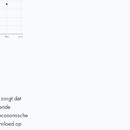
Mei
Jun
 zorgt dat
kende
 economische
invloed op