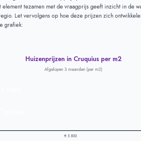
it element tezamen met de vraagprijs geeft inzicht in de 
regio. Let vervolgens op hoe deze prijzen zich ontwikkele
e grafiek:
Huizenprijzen in Cruquius per m2
Afgelopen 3 maanden (per m2)
s
€ 5.965
ijs
€ 5.926
€ 5.800