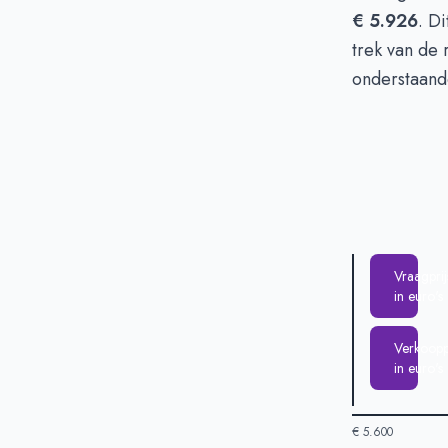
€ 5.926
. D
trek van de 
onderstaand
Vraagprij
in euro's
Verkooppr
in euro's
€ 5.600