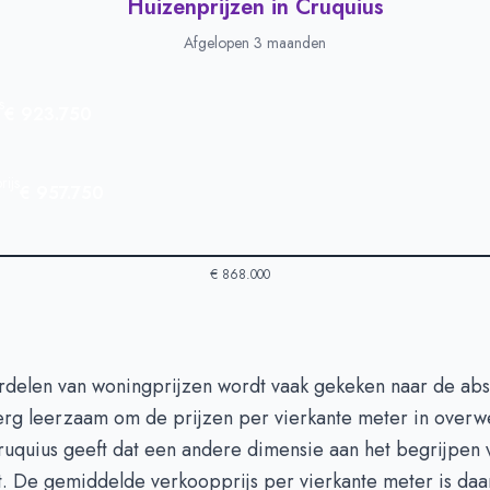
Huizenprijzen in Cruquius
Afgelopen 3 maanden
s
€ 923.750
ijs
€ 957.750
€ 868.000
in Cruquius
-
Afgelopen 3 maanden
rdelen van woningprijzen wordt vaak gekeken naar de abso
Type
Bedrag
 erg leerzaam om de prijzen per vierkante meter in overw
euro's
€ 923.750
ruquius geeft dat een andere dimensie aan het begrijpen 
n euro's
€ 957.750
. De gemiddelde verkoopprijs per vierkante meter is da