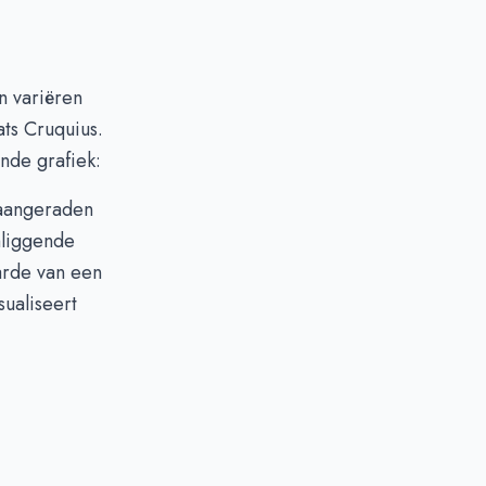
n variëren
ts Cruquius.
nde grafiek:
 aangeraden
mliggende
arde van een
sualiseert