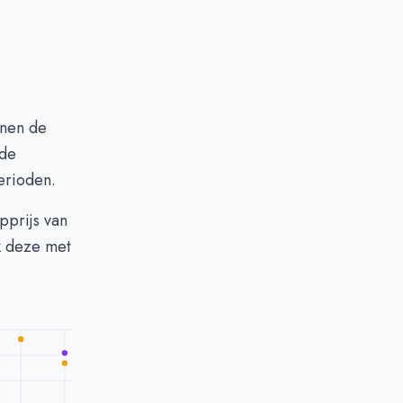
nnen de
 de
erioden.
pprijs van
jk deze met