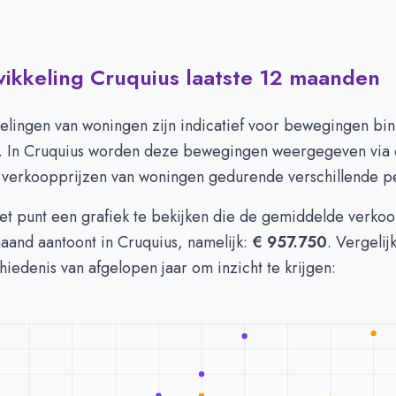
wikkeling Cruquius laatste 12 maanden
 in Cruquius per m2
-
Afgelopen 3 maanden (per m2)
Type
Bedrag
euro's
€ 5.965
elingen van woningen zijn indicatief voor bewegingen bi
n euro's
€ 5.926
. In Cruquius worden deze bewegingen weergegeven via
verkoopprijzen van woningen gedurende verschillende p
het punt een grafiek te bekijken die de gemiddelde verkoo
aand aantoont in Cruquius, namelijk:
€ 957.750
. Vergeli
hiedenis van afgelopen jaar om inzicht te krijgen: