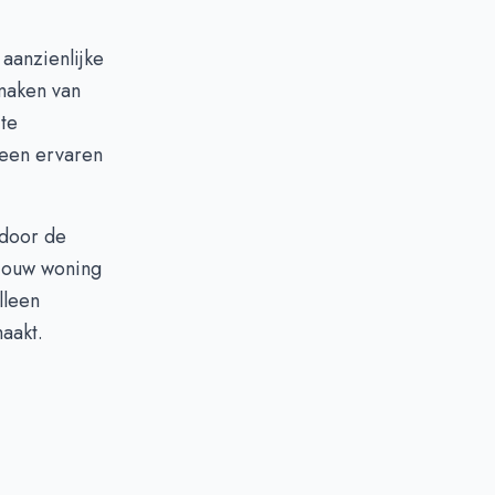
aanzienlijke
 maken van
 te
een ervaren
 door de
 jouw woning
lleen
aakt.