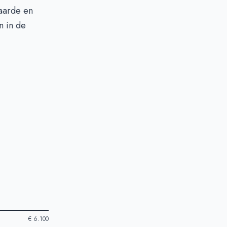
waarde en
n in de
€ 6.100