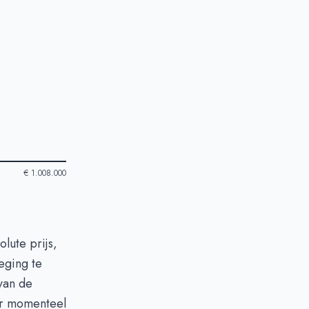
€ 1.008.000
lute prijs,
eging te
van de
ar momenteel