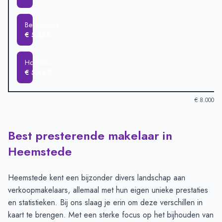
Bennebroek
€ 5.488
Hoofddorp
€ 5.469
€ 8.000
Best presterende makelaar in
Verkoopprijzen in andere plaatsen per m2
-
Afgelopen 3 maand
Plaats
Gemiddelde verkoopprij
Heemstede
Bloemendaal
€ 7.258
Aerdenhout
€ 7.109
Heemstede kent een bijzonder divers landschap aan
Heemstede
€ 6.443
verkoopmakelaars, allemaal met hun eigen unieke prestaties
Haarlem
€ 6.422
en statistieken. Bij ons slaag je erin om deze verschillen in
Zandvoort
€ 5.893
kaart te brengen. Met een sterke focus op het bijhouden van