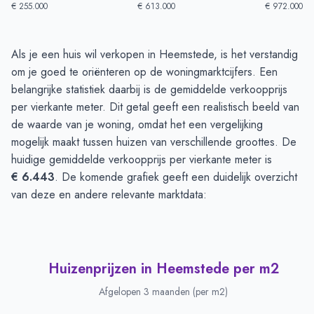
€ 255.000
€ 613.000
€ 972.000
Huizenprijzen in Heemstede
-
Afgelopen 3 maanden
Als je een huis wil verkopen in Heemstede, is het verstandig
Type
Bedrag
om je goed te oriënteren op de woningmarktcijfers. Een
Vraagprijs in euro's
€ 921.994
belangrijke statistiek daarbij is de gemiddelde verkoopprijs
Verkoopprijs in euro's
per vierkante meter. Dit getal geeft een realistisch beeld van
€ 756.889
de waarde van je woning, omdat het een vergelijking
mogelijk maakt tussen huizen van verschillende groottes. De
huidige gemiddelde verkoopprijs per vierkante meter is
€ 6.443
. De komende grafiek geeft een duidelijk overzicht
van deze en andere relevante marktdata:
Huizenprijzen in Heemstede per m2
Afgelopen 3 maanden (per m2)