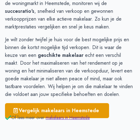
Bennebroek
€ 5.488
de woningmarkt in Heemstede, monitoren wij de
Hoofddorp
€ 5.469
succesratio's
, snelheid van verkoop en gewonnen
verkoopprijzen van elke actieve makelaar. Zo kun je de
marktprestaties vergelijken en snel je keus maken.
Je wilt zonder twijfel je huis voor de best mogelijke prijs en
binnen de kortst mogelijke tijd verkopen. Dit is waar de
keuze van een
geschikte makelaar
echt een verschil
maakt. Door het maximaliseren van het rendement op je
woning en het minimaliseren van de verkoopduur, levert een
goede makelaar je niet alleen peace of mind, maar ook
tastbare voordelen. Wij helpen je om die makelaar te vinden
die voldoet aan jouw specifieke behoeften en doelen.
Vergelijk makelaars in
Heemstede
Of lees meer over
makelaars in
Heemstede