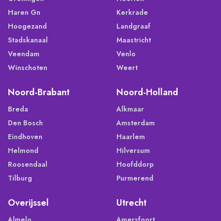
Haren Gn
Kerkrade
Hoogezand
Landgraaf
Stadskanaal
Maastricht
Veendam
Venlo
Winschoten
Weert
Noord-Brabant
Noord-Holland
Breda
Alkmaar
Den Bosch
Amsterdam
Eindhoven
Haarlem
Helmond
Hilversum
Roosendaal
Hoofddorp
Tilburg
Purmerend
Overijssel
Utrecht
Almelo
Amersfoort