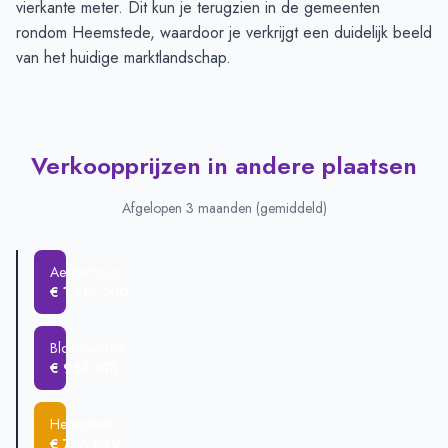
vierkante meter. Dit kun je terugzien in de gemeenten
rondom Heemstede, waardoor je verkrijgt een duidelijk beeld
van het huidige marktlandschap.
Verkoopprijzen in andere plaatsen
Afgelopen 3 maanden (gemiddeld)
Aerdenhout
€ 1.316.500
Bloemendaal
€ 953.013
Heemstede
€ 756.889