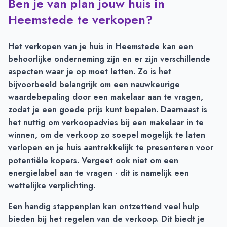
Ben je van plan jouw huis in
Transacties en aanmeldingen per maand -
Heemstede
Maand
Transacties
Aanmeldingen
Heemstede te verkopen?
Juli
126
155
Augustus
110
123
Het verkopen van je huis in Heemstede kan een
September
87
135
behoorlijke onderneming zijn en er zijn verschillende
Oktober
95
156
aspecten waar je op moet letten. Zo is het
November
104
169
bijvoorbeeld belangrijk om een nauwkeurige
December
106
114
waardebepaling door een makelaar
aan te vragen,
Januari
81
94
zodat je een goede prijs kunt bepalen. Daarnaast is
Februari
71
72
het nuttig om
verkoopadvies bij een makelaar
in te
Maart
77
119
winnen, om de verkoop zo soepel mogelijk te laten
April
91
140
verlopen en je huis aantrekkelijk te presenteren voor
Mei
107
183
potentiële kopers. Vergeet ook niet om een
Juni
93
191
energielabel
aan te vragen - dit is namelijk een
wettelijke verplichting.
Een
handig stappenplan
kan ontzettend veel hulp
bieden bij het regelen van de verkoop. Dit biedt je