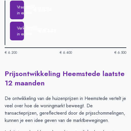
Vraagprijs
€ 6.434
in euro's
Verkoopprijs
€ 6.443
in euro's
€ 6.200
€ 6.400
€ 6.500
Prijsontwikkeling Heemstede laatste
Huizenprijzen in Heemstede per m2
-
Afgelopen 3 maanden (p
Type
Bedra
12 maanden
Vraagprijs in euro's
€ 6.434
Verkoopprijs in euro's
€ 6.443
De ontwikkeling van de huizenprijzen in Heemstede vertelt je
veel over hoe de woningmarkt beweegt. De
transactieprijzen, gereflecteerd door de prijsschommelingen,
kunnen je een idee geven van de marktbewegingen.