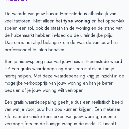
Juli
€ 791.367
€ 811.175
Augustus
€ 812.731
€ 796.426
De waarde van jouw huis in Heemstede is afhankelijk van
September
€ 844.296
€ 781.967
veel factoren. Niet alleen het
type woning
en het oppervlak
Oktober
€ 874.192
€ 803.277
spelen een rol, ook de staat van de woning en de stand van
November
€ 849.343
€ 858.181
de huizenmarkt hebben invloed op de uiteindelijke prijs.
December
€ 817.061
€ 855.224
Daarom is het altijd belangrijk om de waarde van jouw huis
Januari
€ 806.180
€ 810.174
professioneel te laten bepalen.
Februari
€ 867.368
€ 759.885
Ben je nieuwsgierig naar wat jouw huis in Heemstede waard
Maart
€ 816.731
€ 775.422
is? Een
gratis waardebepaling door een makelaar
kan je
April
€ 846.810
€ 816.691
hierbij helpen. Met deze waardebepaling krijg je inzicht in de
Mei
€ 862.825
€ 782.373
mogelijke verkoopprijs van jouw woning en kan je beter
Juni
€ 921.994
€ 756.889
bepalen of je jouw woning wilt verkopen.
Een gratis waardebepaling geeft je dus een realistisch beeld
van wat je voor jouw huis zou kunnen krijgen. Een makelaar
kijkt naar de unieke kenmerken van jouw woning, recente
verkoopcijfers en de huidige vraag in de markt. Dit maakt