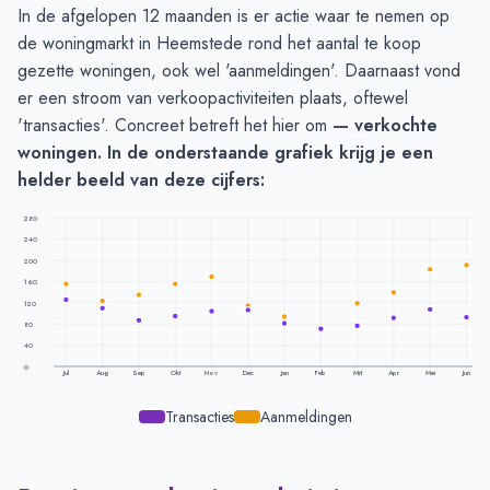
In de afgelopen 12 maanden is er actie waar te nemen op
de woningmarkt in Heemstede rond het aantal te koop
gezette woningen, ook wel 'aanmeldingen'. Daarnaast vond
er een stroom van verkoopactiviteiten plaats, oftewel
'transacties'. Concreet betreft het hier om
— verkochte
woningen
. In de onderstaande grafiek krijg je een
helder beeld van deze cijfers:
280
240
200
160
120
80
40
0
Jul
Aug
Sep
Okt
Nov
Dec
Jan
Feb
Mrt
Apr
Mei
Jun
Transacties
Aanmeldingen