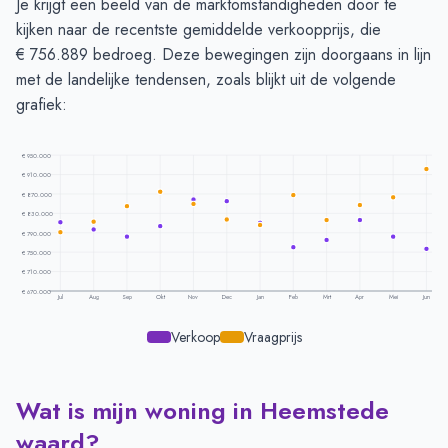
Je krijgt een beeld van de marktomstandigheden door te
kijken naar de recentste gemiddelde verkoopprijs, die
€ 756.889 bedroeg. Deze bewegingen zijn doorgaans in lijn
met de landelijke tendensen, zoals blijkt uit de volgende
grafiek:
€ 950.000
€ 910.000
€ 870.000
€ 830.000
€ 790.000
€ 750.000
€ 710.000
€ 670.000
Jul
Aug
Sep
Okt
Nov
Dec
Jan
Feb
Mrt
Apr
Mei
Jun
Verkoop
Vraagprijs
Wat is mijn woning in Heemstede
Prijsontwikkeling per maand -
Heemstede
Maand
Vraagprijs
Verkoopprijs
waard?