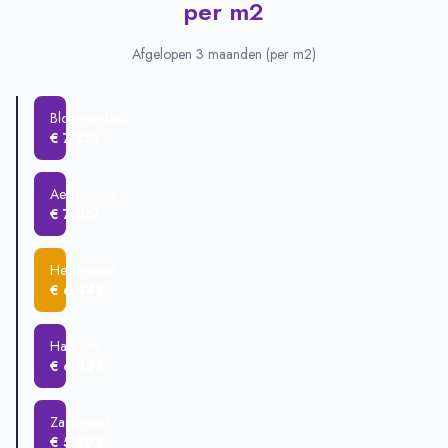
per m2
Aerdenhout
€ 1.316.500
Bloemendaal
€ 953.013
Afgelopen 3 maanden (per m2)
Heemstede
€ 756.889
Bennebroek
€ 687.841
Bloemendaal
Hoofddorp
€ 590.258
€ 7.258
Haarlem
€ 567.067
Zandvoort
€ 521.849
Aerdenhout
€ 7.109
Heemstede
€ 6.443
Haarlem
€ 6.422
Zandvoort
€ 5.893