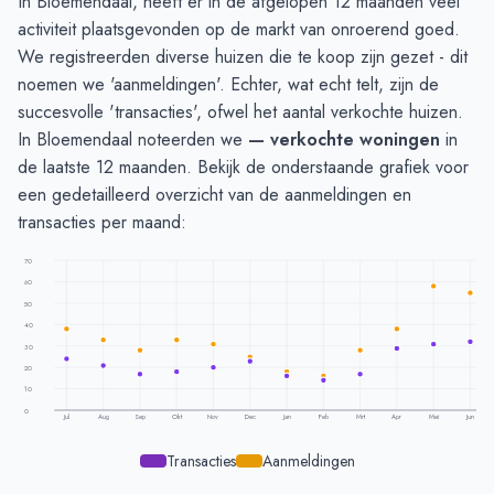
In Bloemendaal, heeft er in de afgelopen 12 maanden veel
activiteit plaatsgevonden op de markt van onroerend goed.
We registreerden diverse huizen die te koop zijn gezet - dit
noemen we 'aanmeldingen'. Echter, wat echt telt, zijn de
succesvolle 'transacties', ofwel het aantal verkochte huizen.
In Bloemendaal noteerden we
— verkochte woningen
in
de laatste 12 maanden. Bekijk de onderstaande grafiek voor
een gedetailleerd overzicht van de aanmeldingen en
transacties per maand:
70
60
50
40
30
20
10
0
Jul
Aug
Sep
Okt
Nov
Dec
Jan
Feb
Mrt
Apr
Mei
Jun
Transacties
Aanmeldingen