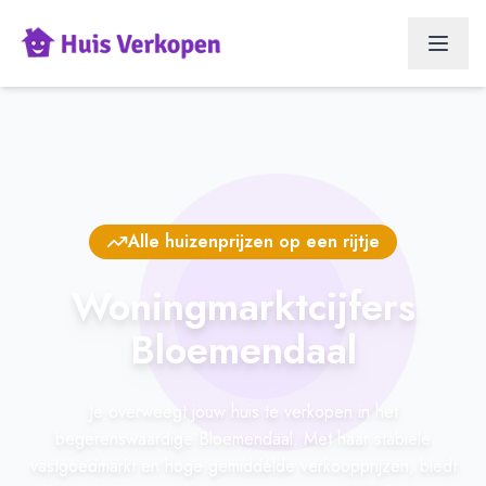
Alle huizenprijzen op een rijtje
Woningmarktcijfers
Bloemendaal
Je overweegt jouw huis te verkopen in het
begerenswaardige Bloemendaal. Met haar stabiele
vastgoedmarkt en hoge gemiddelde verkoopprijzen, biedt