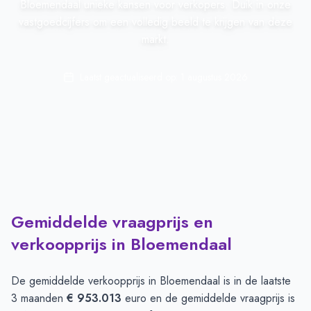
Bloemendaal unieke kansen voor verkopers. Duik in onze
vastgoedcijfers om een volledig beeld te krijgen van deze
markt.
Laatst geactualiseerd op:
1 augustus 2026
Gemiddelde vraagprijs en
verkoopprijs in Bloemendaal
De gemiddelde verkoopprijs in
Bloemendaal
is in de laatste
3 maanden
€ 953.013
euro en de gemiddelde vraagprijs is