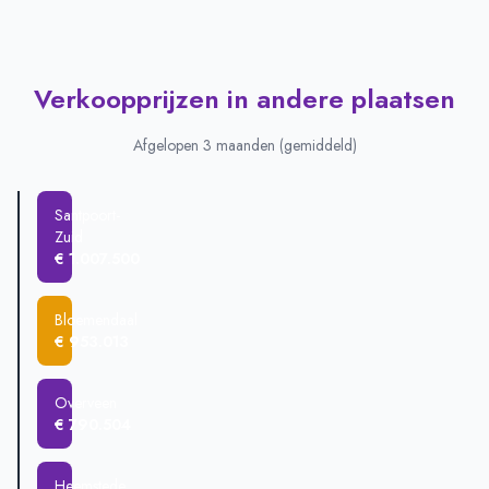
Verkoopprijzen in andere plaatsen
Afgelopen 3 maanden (gemiddeld)
Santpoort-
Zuid
€ 1.007.500
Bloemendaal
€ 953.013
Overveen
€ 790.504
Heemstede