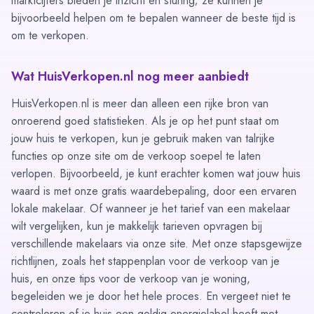
marktcijfers bieden je inzicht en sturing; ze kunnen je
bijvoorbeeld helpen om te bepalen wanneer de beste tijd is
om te verkopen.
Wat HuisVerkopen.nl nog meer aanbiedt
HuisVerkopen.nl is meer dan alleen een rijke bron van
onroerend goed statistieken. Als je op het punt staat om
jouw huis te verkopen, kun je gebruik maken van talrijke
functies op onze site om de verkoop soepel te laten
verlopen. Bijvoorbeeld, je kunt erachter komen wat jouw huis
waard is met onze gratis waardebepaling, door een ervaren
lokale makelaar. Of wanneer je het tarief van een makelaar
wilt vergelijken, kun je makkelijk tarieven opvragen bij
verschillende makelaars via onze site. Met onze stapsgewijze
richtlijnen, zoals het
stappenplan
voor de verkoop van je
huis, en onze
tips
voor de verkoop van je woning,
begeleiden we je door het hele proces. En vergeet niet te
controleren of je huis een geldig energielabel heeft met