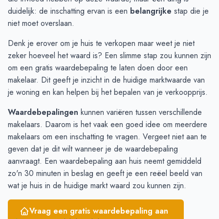
December
€ 1.605.780
€ 1.609.573
duidelijk: de inschatting ervan is een
belangrijke
stap die je
Januari
€ 1.308.027
€ 1.462.430
niet moet overslaan.
Februari
€ 1.127.343
€ 1.177.143
Denk je erover om je huis te verkopen maar weet je niet
Maart
€ 1.062.250
€ 1.222.000
zeker hoeveel het waard is? Een slimme stap zou kunnen zijn
April
€ 1.153.868
€ 1.205.357
om een
gratis waardebepaling
te laten doen door een
Mei
€ 1.301.327
€ 1.141.105
makelaar. Dit geeft je inzicht in de huidige marktwaarde van
Juni
€ 1.300.000
€ 953.013
je woning en kan helpen bij het bepalen van je verkoopprijs.
Waardebepalingen
kunnen variëren tussen verschillende
makelaars. Daarom is het vaak een goed idee om meerdere
makelaars om een inschatting te vragen. Vergeet niet aan te
geven dat je dit wilt wanneer je de waardebepaling
aanvraagt. Een waardebepaling aan huis neemt gemiddeld
zo'n 30 minuten in beslag en geeft je een reëel beeld van
wat je huis in de huidige markt waard zou kunnen zijn.
Vraag een gratis waardebepaling aan