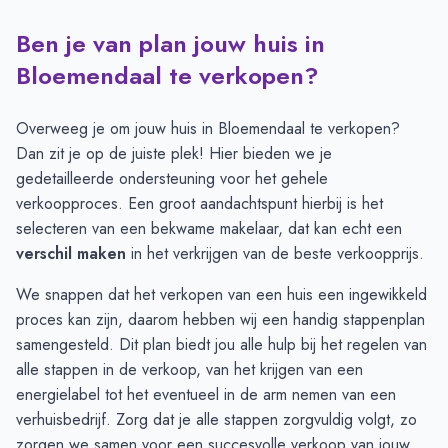
Ben je van plan jouw huis in
Transacties en aanmeldingen per maand -
Bloemendaal
Maand
Transacties
Aanmeldingen
Bloemendaal te verkopen?
Juli
24
38
Augustus
21
33
Overweeg je om jouw huis in Bloemendaal te verkopen?
September
17
28
Dan zit je op de juiste plek! Hier bieden we je
Oktober
18
33
gedetailleerde ondersteuning voor het gehele
November
20
31
verkoopproces. Een groot aandachtspunt hierbij is het
December
23
25
selecteren van een bekwame makelaar, dat kan echt een
Januari
16
18
verschil maken
in het verkrijgen van de beste verkoopprijs.
Februari
14
16
We snappen dat het verkopen van een huis een ingewikkeld
Maart
17
28
proces kan zijn, daarom hebben wij een handig
stappenplan
April
29
38
samengesteld. Dit plan biedt jou alle hulp bij het regelen van
Mei
31
58
alle stappen in de verkoop, van het krijgen van een
Juni
32
55
energielabel tot het eventueel in de arm nemen van een
verhuisbedrijf. Zorg dat je alle stappen zorgvuldig volgt, zo
zorgen we samen voor een succesvolle verkoop van jouw