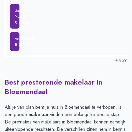
Santpoort-
Noord
€ 6.212
Velserbroek
€ 5.390
€ 8.000
Best presterende makelaar in
Verkoopprijzen in andere plaatsen per m2
-
Afgelopen 3 maand
Plaats
Gemiddelde verkooppr
Bloemendaal
Santpoort-Zuid
€ 7.459
Bloemendaal
€ 7.258
Als je van plan bent je huis in Bloemendaal te verkopen, is
Overveen
€ 6.790
een goede
makelaar
vinden een belangrijke eerste stap.
Heemstede
€ 6.443
De prestaties van makelaars in Bloemendaal kennen namelijk
Haarlem
€ 6.422
uiteenlopende resultaten. De verschillen zitten hem in kennis