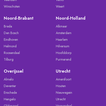
Winschoten
Weert
Noord-Brabant
Noord-Holland
Breda
Alkmaar
Den Bosch
Amsterdam
Eindhoven
Haarlem
Helmond
Hilversum
Roosendaal
Hoofddorp
Tilburg
Purmerend
Overijssel
Utrecht
Almelo
Amersfoort
Deventer
Houten
Enschede
Nieuwegein
Hengelo
Utrecht
Oldenzaal
Veenendaal