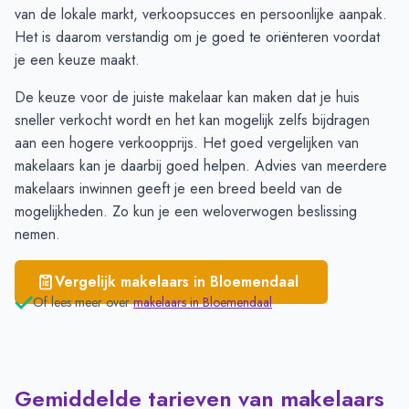
Santpoort-Noord
€ 6.212
van de lokale markt, verkoopsucces en persoonlijke aanpak.
Velserbroek
€ 5.390
Het is daarom verstandig om je goed te oriënteren voordat
je een keuze maakt.
De keuze voor de juiste makelaar kan maken dat je huis
sneller verkocht wordt en het kan mogelijk zelfs bijdragen
aan een hogere verkoopprijs. Het goed
vergelijken
van
makelaars kan je daarbij goed helpen. Advies van meerdere
makelaars inwinnen geeft je een breed beeld van de
mogelijkheden. Zo kun je een weloverwogen beslissing
nemen.
Vergelijk makelaars in
Bloemendaal
Of lees meer over
makelaars in
Bloemendaal
Gemiddelde tarieven van makelaars