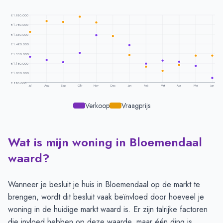
€ 1.930.000
€ 1.780.000
€ 1.630.000
€ 1.480.000
€ 1.330.000
€ 1.180.000
€ 1.030.000
€ 880.000
Jul
Aug
Sep
Okt
Nov
Dec
Jan
Feb
Mrt
Apr
Mei
Jun
Verkoop
Vraagprijs
Wat is mijn woning in Bloemendaal
Prijsontwikkeling per maand -
Bloemendaal
Maand
Vraagprijs
Verkoopprijs
waard?
Juli
€ 1.668.131
€ 1.281.966
Augustus
€ 1.834.515
€ 1.230.528
Wanneer je besluit je huis in Bloemendaal op de markt te
September
€ 1.822.392
€ 1.197.417
brengen, wordt dit besluit vaak beïnvloed door hoeveel je
Oktober
€ 1.904.484
€ 1.343.345
woning in de huidige markt waard is. Er zijn talrijke factoren
November
€ 1.815.935
€ 1.615.860
die invloed hebben op deze waarde, maar één ding is