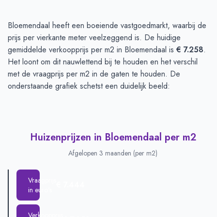
Huizenprijzen in Bloemendaal
-
Afgelopen 3 maanden
Bloemendaal heeft een boeiende vastgoedmarkt, waarbij de
Type
Bedrag
prijs per vierkante meter veelzeggend is. De huidige
Vraagprijs in euro's
€ 1.300.000
gemiddelde verkoopprijs per m2 in Bloemendaal is
€ 7.258
.
Verkoopprijs in euro's
Het loont om dit nauwlettend bij te houden en het verschil
€ 953.013
met de vraagprijs per m2 in de gaten te houden. De
onderstaande grafiek schetst een duidelijk beeld:
Huizenprijzen in Bloemendaal per m2
Afgelopen 3 maanden (per m2)
Vraagprijs
€ 7.444
in euro's
Verkoopprijs