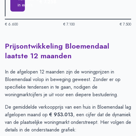
€ 7.258
in euro's
€ 6.600
€ 7.100
€ 7.500
Prijsontwikkeling Bloemendaal
Huizenprijzen in Bloemendaal per m2
-
Afgelopen 3 maanden (
Type
Bedr
laatste 12 maanden
Vraagprijs in euro's
€ 7.444
Verkoopprijs in euro's
€ 7.258
In de afgelopen 12 maanden zijn de woningprijzen in
Bloemendaal volop in beweging geweest. Zonder er op
specifieke tendensen in te gaan, nodigen de
woningmarktcijfers je uit voor een diepere bestudering.
De gemiddelde verkoopprijs van een huis in Bloemendaal lag
afgelopen maand op
€ 953.013
, een cijfer dat de dynamiek
van de plaatselijke woningmarkt onderstreept. Hier volgen de
details in de onderstaande grafiek: