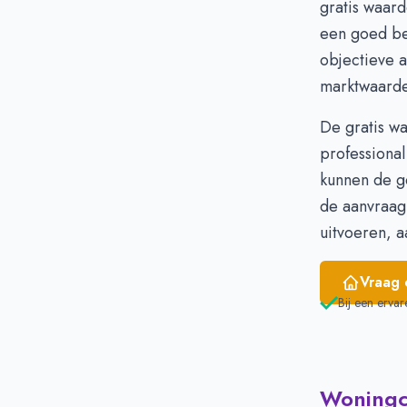
gratis
waard
Februari
€
een goed be
Maart
€
objectieve a
April
€
marktwaarde
Mei
€
Juni
€
De gratis w
professional
kunnen de g
de aanvraag
uitvoeren, 
Vraag 
Bij een ervar
Woningci