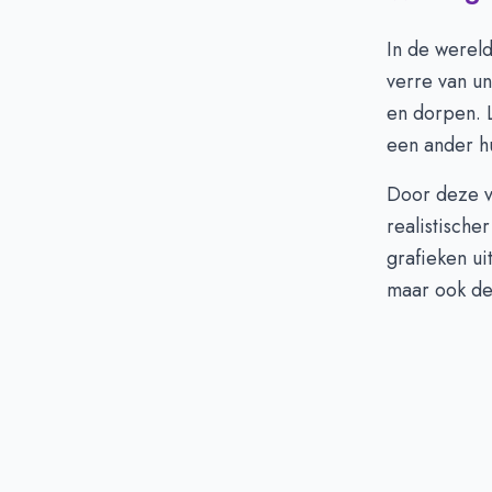
In de wereld
verre van un
en dorpen. L
een ander hu
Door deze v
realistisch
grafieken ui
maar ook de