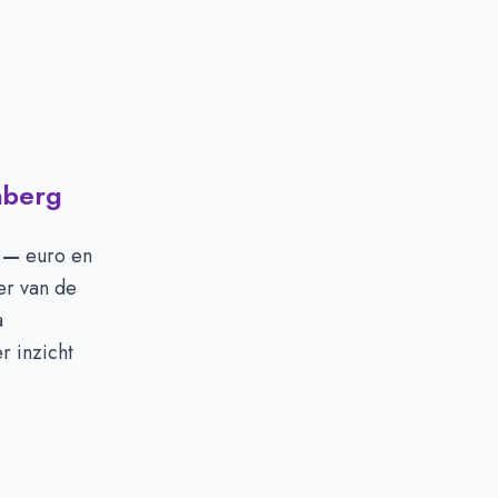
nberg
n
—
euro en
er van de
a
r inzicht