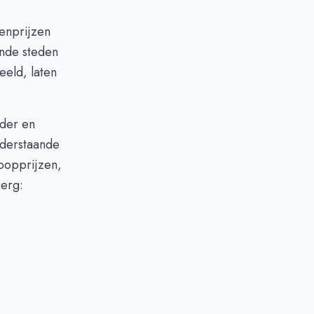
zenprijzen
ende steden
eeld, laten
rder en
nderstaande
oopprijzen,
berg: