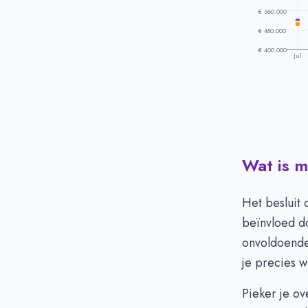
€ 560.000
€ 480.000
€ 400.000
Jul
Wat is m
Prijsontwikke
Maand
V
Juli
€
Het besluit
Augustus
€
beïnvloed d
September
€
onvoldoende
Oktober
€
je precies w
November
€
December
€
Pieker je ov
Januari
€