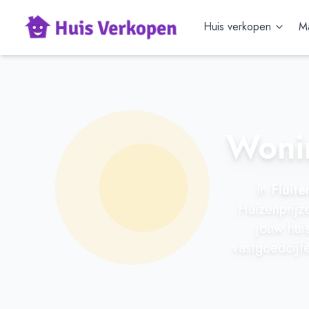
Huis verkopen
Ma
Wonin
In
Fluit
Huizenprijz
jouw huis
vastgoedcijfe