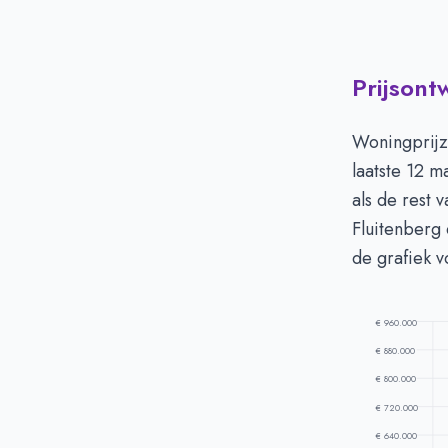
Prijsont
Huizenprijzen 
Vraagprijs in 
Woningprijz
Verkoopprijs i
laatste 12 
als de rest 
Fluitenberg
de grafiek v
€ 960.000
€ 880.000
€ 800.000
€ 720.000
€ 640.000