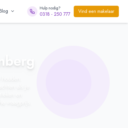
Hulp nodig?
Blog
Vind een makelaar
0318 - 250 777
enberg
e houden.
chten als je
stieken en
he vraagprijs.