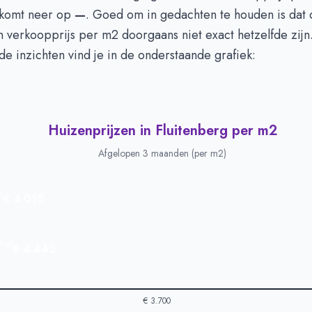
 komt neer op
—
. Goed om in gedachten te houden is dat 
n verkoopprijs per m2 doorgaans niet exact hetzelfde zij
de inzichten vind je in de onderstaande grafiek:
Huizenprijzen in Fluitenberg per m2
Afgelopen 3 maanden (per m2)
s
€ 4.015
ijs
€ 4.442
€ 3.700