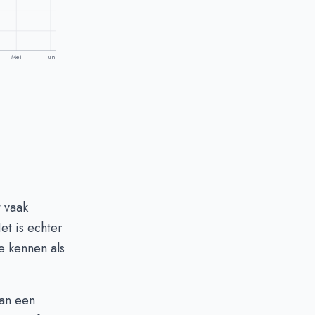
Mei
Jun
t vaak
et is echter
e kennen als
van een