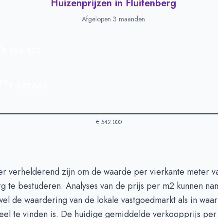
Huizenprijzen in Fluitenberg
Afgelopen 3 maanden
s
€ 706.333
ijs
€ 627.666
€ 542.000
in Fluitenberg
-
Afgelopen 3 maanden
er verhelderend zijn om de waarde per vierkante meter 
Type
Bedrag
rg te bestuderen. Analyses van de prijs per m2 kunnen name
euro's
€ 706.333
el de waardering van de lokale vastgoedmarkt als in waar
n euro's
€ 627.666
eel te vinden is. De huidige gemiddelde verkoopprijs per