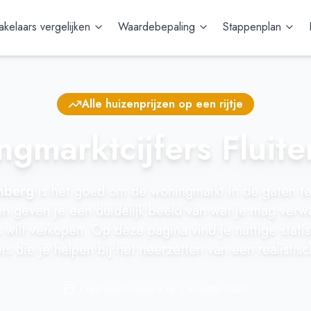
kelaars vergelijken
Waardebepaling
Stappenplan
Alle huizenprijzen op een rijtje
gmarktcijfers Fluit
enberg
is het goed om de woningmarkt in de gaten t
en geven je een duidelijk beeld van wat je mag verwa
 wilt verkopen. Op deze pagina vind je nuttige stati
rs die je helpen bij het neerzetten van een realistisc
Laatst geactualiseerd op:
1 augustus 2026