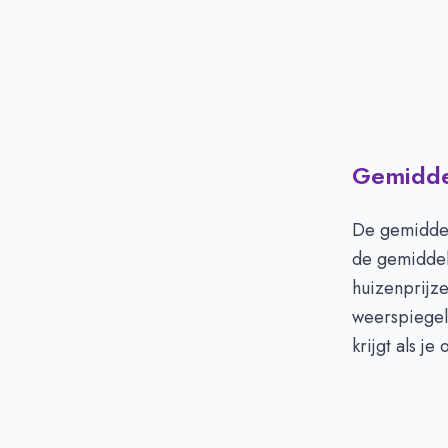
Gemiddel
De gemiddel
de gemiddel
huizenprijz
weerspiegel
krijgt als j