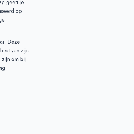
p geeft je
aseerd op
ige
aar. Deze
best van zijn
zijn om bij
ng