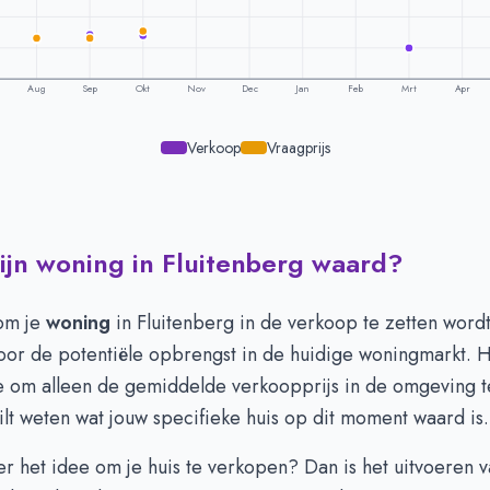
Aug
Sep
Okt
Nov
Dec
Jan
Feb
Mrt
Apr
Verkoop
Vraagprijs
ijn woning in Fluitenberg waard?
ling per maand -
Fluitenberg
raagprijs
Verkoopprijs
 504.666
€ 520.000
 om je
woning
in Fluitenberg in de verkoop te zetten word
 504.666
€ 502.500
oor de potentiële opbrengst in de huidige woningmarkt. H
 506.000
€ 513.500
 om alleen de gemiddelde verkoopprijs in de omgeving t
 524.500
€ 511.333
ilt weten wat jouw specifieke huis op dit moment waard is.
 937.500
€ 633.000
 912.000
€ 878.333
er het idee om je huis te verkopen? Dan is het uitvoeren 
 912.000
€ 719.000