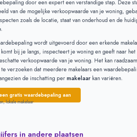
ebepaling
door een expert een verstandige stap. Deze sta
 641.500
€ 686.250
eld van de mogelijke verkoopwaarde van je woning, geb
 794.750
€ 480.000
specten zoals de locatie, staat van onderhoud en de huid
 828.166
-
.
 839.666
-
 706.333
-
aardebepaling wordt uitgevoerd door een erkende makel
 komt bij je langs, inspecteert je woning en geeft naar het 
eschatte verkoopwaarde van je woning. Het kan raadzaam 
 te verzoeken dat meerdere makelaars een waardebepali
aangezien de inschatting per
makelaar
kan variëren.
een gratis waardebepaling aan
en, lokale makelaar
jfers in andere plaatsen