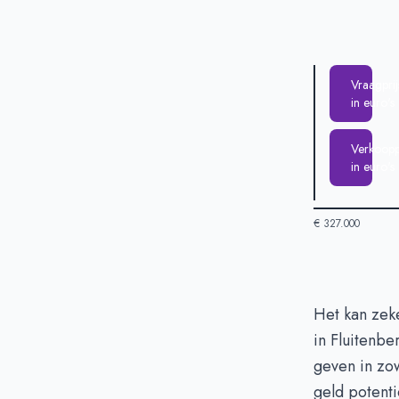
Vraagprij
in euro's
Verkooppr
in euro's
€ 327.000
Huizenprijzen 
Het kan zek
in Fluitenbe
Vraagprijs in 
geven in zow
Verkoopprijs i
geld potenti