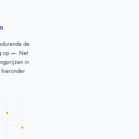
n
gedurende de
ag op
—
. Net
ngprijzen in
k hieronder