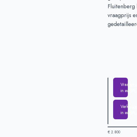
Fluitenberg
vraagprijs e
gedetailleer
Vraagprij
in euro's
Verkooppr
in euro's
€ 2.800