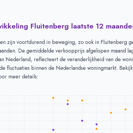
wikkeling Fluitenberg laatste 12 maande
in Fluitenberg per m2
-
Afgelopen 3 maanden (per m2)
Type
Bedrag
euro's
€ 4.015
en zijn voortdurend in beweging, zo ook in Fluitenberg 
n euro's
€ 4.442
maanden. De gemiddelde verkoopprijs afgelopen maand l
van Nederland, reflecteert de veranderlijkheid van de woni
 de fluctuaties binnen de Nederlandse woningmarkt. Bekij
oor meer details: