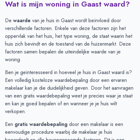
Wat is mijn woning in Gaast waard?
Prijsontwikkeling per maand -
Gaast
Maand
Vraagprijs
Verkoopprijs
Juli
-
€ 315.678
De
waarde
van je huis in Gaast wordt beïnvloed door
Augustus
-
-
verschillende factoren. Enkele van deze factoren zijn het
September
-
-
oppervlak van het huis, het type woning, de staat waarin het
Oktober
-
-
huis zich bevindt en de toestand van de huizenmarkt. Deze
November
-
-
factoren samen bepalen de uiteindelijke waarde van je
December
€ 650.000
€ 710.000
woning.
Januari
€ 650.000
€ 710.000
Ben je geïnteresseerd in hoeveel je huis in Gaast waard is?
Februari
€ 650.000
€ 710.000
Een volledig kosteloze waardebepaling door een ervaren
Maart
-
-
makelaar kan je die duidelijkheid geven. Door het aanvragen
April
-
-
van een
gratis waardebepaling
weet je precies waar je staat
Mei
€ 978.333
-
en kan je goed bepalen of en wanneer je je huis wilt
Juni
€ 883.750
-
verkopen.
Een
gratis waardebepaling
door een makelaar is een
eenvoudige procedure waarbij de makelaar je huis
beoordeelt op alle bovengenoemde factoren. Dit is een