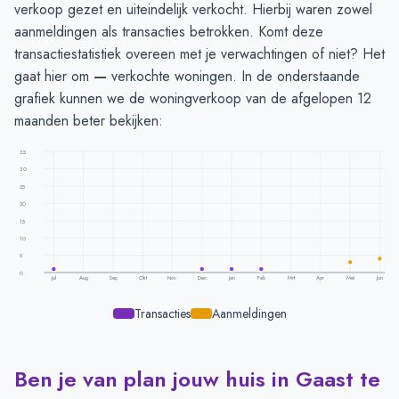
verkoop gezet en uiteindelijk verkocht. Hierbij waren zowel
aanmeldingen als transacties betrokken. Komt deze
transactiestatistiek overeen met je verwachtingen of niet? Het
gaat hier om
—
verkochte woningen. In de onderstaande
grafiek kunnen we de woningverkoop van de afgelopen 12
maanden beter bekijken:
35
30
25
20
15
10
5
0
Jul
Aug
Sep
Okt
Nov
Dec
Jan
Feb
Mrt
Apr
Mei
Jun
Transacties
Aanmeldingen
Ben je van plan jouw huis in Gaast te
Transacties en aanmeldingen per maand -
Gaast
Maand
Transacties
Aanmeldingen