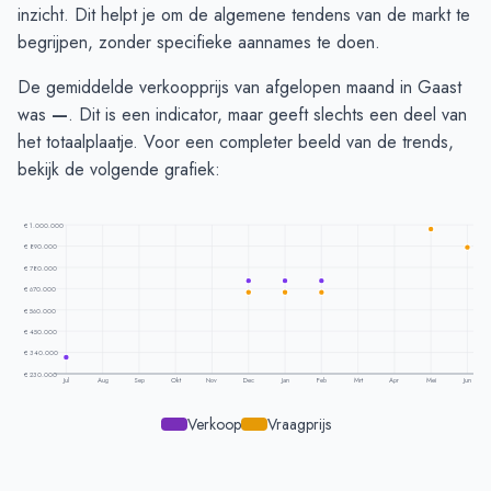
inzicht. Dit helpt je om de algemene tendens van de markt te
begrijpen, zonder specifieke aannames te doen.
De gemiddelde verkoopprijs van afgelopen maand in Gaast
was
—
. Dit is een indicator, maar geeft slechts een deel van
het totaalplaatje. Voor een completer beeld van de trends,
bekijk de volgende grafiek:
€ 1.000.000
€ 890.000
€ 780.000
€ 670.000
€ 560.000
€ 450.000
€ 340.000
€ 230.000
Jul
Aug
Sep
Okt
Nov
Dec
Jan
Feb
Mrt
Apr
Mei
Jun
Verkoop
Vraagprijs