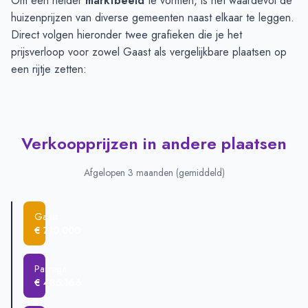
Om een helder
marktbeeld
te vormen, is het waardevol de
huizenprijzen van diverse gemeenten naast elkaar te leggen.
Direct volgen hieronder twee grafieken die je het
prijsverloop voor zowel Gaast als vergelijkbare plaatsen op
een rijtje zetten:
Verkoopprijzen in andere plaatsen
Afgelopen 3 maanden (gemiddeld)
Gaast
€ 710.000
Parrega
€ 485.166