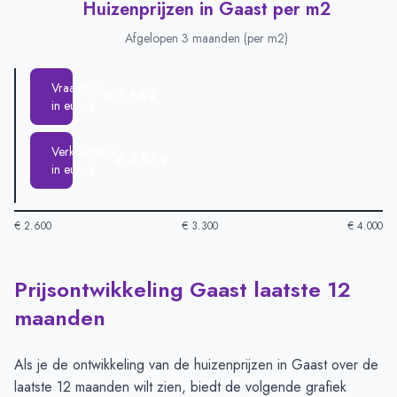
Huizenprijzen in Gaast per m2
Afgelopen 3 maanden (per m2)
Vraagprijs
€ 3.549
in euro's
Verkoopprijs
€ 3.859
in euro's
€ 2.600
€ 3.300
€ 4.000
Prijsontwikkeling Gaast laatste 12
Huizenprijzen in Gaast per m2
-
Afgelopen 3 maanden (per m2
Type
Bedrag
maanden
Vraagprijs in euro's
€ 3.549
Verkoopprijs in euro's
€ 3.859
Als je de ontwikkeling van de huizenprijzen in Gaast over de
laatste 12 maanden wilt zien, biedt de volgende grafiek