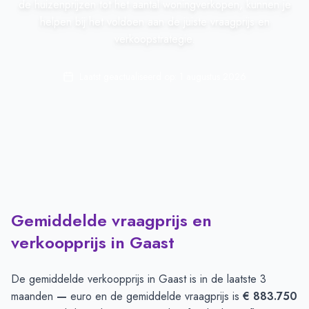
de huizenprijzen tot het aantal woningverkopen, kunnen je
helpen bij het voldoen aan de juiste vraagprijs en
verkoopstrategie.
Laatst geactualiseerd op:
1 augustus 2026
Gemiddelde vraagprijs en
verkoopprijs in Gaast
De gemiddelde verkoopprijs in
Gaast
is in de laatste 3
maanden
—
euro en de gemiddelde vraagprijs is
€ 883.750