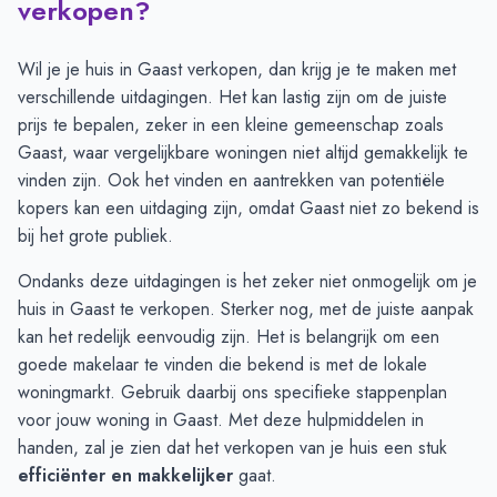
verkopen?
Juli
1
-
Augustus
-
-
Wil je je huis in Gaast verkopen, dan krijg je te maken met
September
-
-
verschillende uitdagingen. Het kan lastig zijn om de juiste
Oktober
-
-
prijs te bepalen, zeker in een kleine gemeenschap zoals
November
-
-
Gaast, waar vergelijkbare woningen niet altijd gemakkelijk te
December
1
1
vinden zijn. Ook het vinden en aantrekken van potentiële
Januari
1
1
kopers kan een uitdaging zijn, omdat Gaast niet zo bekend is
Februari
1
1
bij het grote publiek.
Maart
-
-
Ondanks deze uitdagingen is het zeker niet onmogelijk om je
April
-
-
huis in Gaast te verkopen. Sterker nog, met de juiste aanpak
Mei
-
3
kan het redelijk eenvoudig zijn. Het is belangrijk om een
Juni
-
4
goede makelaar te vinden die bekend is met de lokale
woningmarkt. Gebruik daarbij ons specifieke
stappenplan
voor jouw woning
in Gaast. Met deze hulpmiddelen in
handen, zal je zien dat het verkopen van je huis een stuk
efficiënter en makkelijker
gaat.