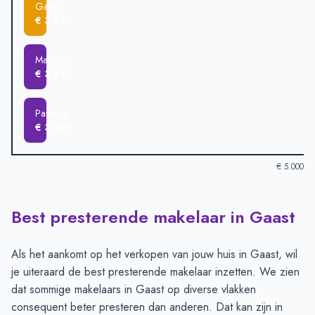
Gaast
€ 3.859
Makkum
€ 3.841
Parrega
€ 3.307
€ 5.000
Best presterende makelaar in Gaast
Verkoopprijzen in andere plaatsen per m2
-
Afgelopen 3 maand
Plaats
Gemiddelde verkoopprijs
Workum
€ 4.236
Als het aankomt op het verkopen van jouw huis in Gaast, wil
Gaast
€ 3.859
je uiteraard de best presterende makelaar inzetten. We zien
Makkum
€ 3.841
dat sommige makelaars in Gaast op diverse vlakken
Parrega
€ 3.307
consequent beter presteren dan anderen. Dat kan zijn in