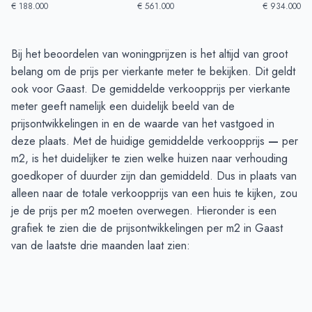
€ 188.000
€ 561.000
€ 934.000
Huizenprijzen in Gaast
-
Afgelopen 3 maanden
Bij het beoordelen van woningprijzen is het altijd van groot
Type
Bedrag
belang om de prijs per vierkante meter te bekijken. Dit geldt
Vraagprijs in euro's
€ 883.750
ook voor Gaast. De gemiddelde verkoopprijs per vierkante
Verkoopprijs in euro's
meter geeft namelijk een duidelijk beeld van de
€ 710.000
prijsontwikkelingen in en de waarde van het vastgoed in
deze plaats. Met de huidige gemiddelde verkoopprijs
—
per
m2, is het duidelijker te zien welke huizen naar verhouding
goedkoper of duurder zijn dan gemiddeld. Dus in plaats van
alleen naar de totale verkoopprijs van een huis te kijken, zou
je de prijs per m2 moeten overwegen. Hieronder is een
grafiek te zien die de prijsontwikkelingen per m2 in Gaast
van de laatste drie maanden laat zien: