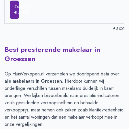
Zevenaar
€ 3.552
€ 5.000
Best presterende makelaar in
Verkoopprijzen in andere plaatsen per m2
-
Afgelopen 3 maand
Plaats
Gemiddelde verkoopprijs
Groessen
Groessen
€ 4.712
Arnhem
€ 4.532
Op HuisVerkopen.nl verzamelen we doorlopend data over
Duiven
€ 4.125
alle
makelaars in Groessen
. Hierdoor kunnen wij
Westervoort
€ 4.043
onderlinge verschillen tussen makelaars duidelijk in kaart
Didam
€ 3.991
brengen. We kijken bijvoorbeeld naar prestatie-indicatoren
Zevenaar
€ 3.552
zoals gemiddelde verkoopsnelheid en behaalde
verkoopprijs, maar nemen ook zaken zoals klanttevredenheid
en het aantal woningen dat een makelaar verkoopt mee in
onze vergelijkingen.