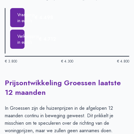
Vraagprijs
€ 4.498
in euro's
Verkoopprijs
€ 4.712
in euro's
€ 3.800
€ 4.300
€ 4.800
Prijsontwikkeling Groessen laatste
Huizenprijzen in Groessen per m2
-
Afgelopen 3 maanden (pe
Type
Bedrag
12 maanden
Vraagprijs in euro's
€ 4.498
Verkoopprijs in euro's
€ 4.712
In Groessen zijn de huizenprijzen in de afgelopen 12
maanden continu in beweging geweest. Dit prikkelt je
misschien om te speculeren over de richting van de
woningprijzen, maar we zullen geen aannames doen.