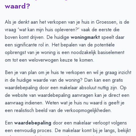
Maand
Vraagprijs
Verkoopprijs
waard?
Juli
€ 643.750
€ 595.692
Augustus
€ 722.083
€ 603.590
Als je denkt aan het verkopen van je huis in Groessen, is de
September
€ 1.048.500
€ 805.554
vraag 'wat kan mijn huis opleveren?' vaak de eerste die
Oktober
€ 872.571
€ 849.000
boven komt drijven. De huidige
woningmarkt
speelt daar
November
€ 794.000
€ 693.626
een significante rol in. Het bepalen van de potentiële
December
€ 584.055
€ 532.749
opbrengst van je woning is een noodzakelijk basiselement
Januari
€ 492.083
€ 506.856
om tot een weloverwogen keuze te komen.
Februari
€ 494.312
€ 555.797
Ben je van plan om je huis te verkopen en wil je graag inzicht
Maart
€ 442.666
€ 537.661
in de huidige waarde van de woning? Dan kan een gratis
April
€ 442.142
€ 517.411
waardebepaling door een makelaar absoluut nuttig zijn. Op
Mei
€ 497.125
€ 476.899
de website van
waardebepaling aanvragen
kan je direct een
Juni
€ 584.750
€ 491.560
aanvraag indienen. Weten wat je huis nu waard is geeft je
een realistisch beeld van de verkoopmogelijkheden.
Een
waardebepaling
door een makelaar verloopt volgens
een eenvoudig proces. De makelaar komt bij je langs, bekijkt