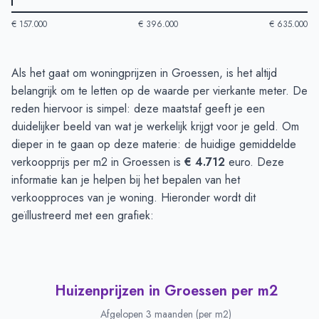
€ 157.000
€ 396.000
€ 635.000
Huizenprijzen in Groessen
-
Afgelopen 3 maanden
Als het gaat om woningprijzen in Groessen, is het altijd
Type
Bedrag
belangrijk om te letten op de waarde per vierkante meter. De
Vraagprijs in euro's
€ 584.750
reden hiervoor is simpel: deze maatstaf geeft je een
Verkoopprijs in euro's
duidelijker beeld van wat je werkelijk krijgt voor je geld. Om
€ 491.560
dieper in te gaan op deze materie: de huidige gemiddelde
verkoopprijs per m2 in Groessen is
€ 4.712
euro. Deze
informatie kan je helpen bij het bepalen van het
verkoopproces van je woning. Hieronder wordt dit
geïllustreerd met een grafiek:
Huizenprijzen in Groessen per m2
Afgelopen 3 maanden (per m2)