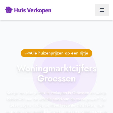
Alle huizenprijzen op een rijtje
Woningmarktcijfers
Groessen
Ben je van plan je huis te verkopen in Groessen en ben je
benieuwd naar de actuele stand van de woningmarkt? Op
deze pagina vind je de meest recente statistieken, met
gegevens over gemiddelde verkoopprijzen, vraagprijzen en