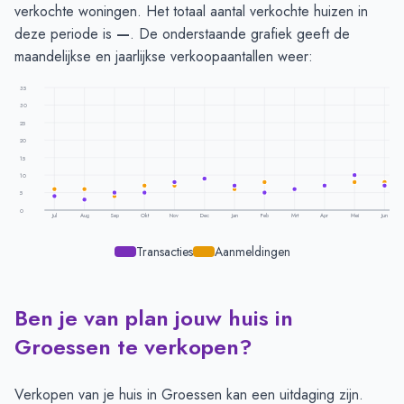
verkochte woningen. Het totaal aantal verkochte huizen in
deze periode is
—
. De onderstaande grafiek geeft de
maandelijkse en jaarlijkse verkoopaantallen weer:
35
30
25
20
15
10
5
0
Jul
Aug
Sep
Okt
Nov
Dec
Jan
Feb
Mrt
Apr
Mei
Jun
Transacties
Aanmeldingen
Ben je van plan jouw huis in
Transacties en aanmeldingen per maand -
Groessen
Maand
Transacties
Aanmeldingen
Groessen te verkopen?
Juli
4
6
Augustus
3
6
Verkopen van je huis in Groessen kan een uitdaging zijn.