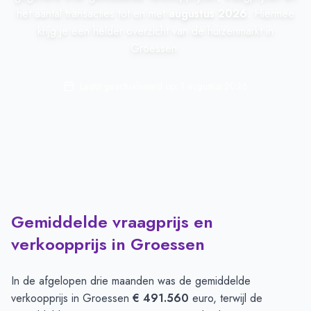
het aantal transacties tot en met
augustus 2026
. Hiermee
krijg je een helder overzicht van de huizenmarkt in
Groessen.
Laatst geactualiseerd op:
1 augustus 2026
Gemiddelde vraagprijs en
verkoopprijs in Groessen
In de afgelopen drie maanden was de gemiddelde
verkoopprijs in
Groessen
€ 491.560
euro, terwijl de