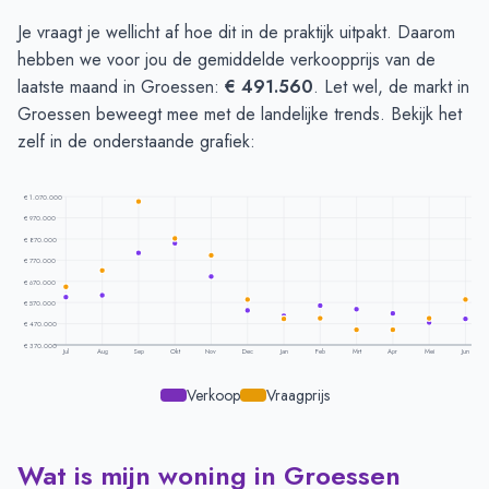
Je vraagt je wellicht af hoe dit in de praktijk uitpakt. Daarom
hebben we voor jou de gemiddelde verkoopprijs van de
laatste maand in Groessen:
€ 491.560
. Let wel, de markt in
Groessen beweegt mee met de landelijke trends. Bekijk het
zelf in de onderstaande grafiek:
€ 1.070.000
€ 970.000
€ 870.000
€ 770.000
€ 670.000
€ 570.000
€ 470.000
€ 370.000
Jul
Aug
Sep
Okt
Nov
Dec
Jan
Feb
Mrt
Apr
Mei
Jun
Verkoop
Vraagprijs
Wat is mijn woning in Groessen
Prijsontwikkeling per maand -
Groessen