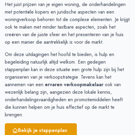
September
5
4
Het juist prijzen van je eigen woning, de onderhandelingen
Oktober
5
7
met potentiële kopers en juridische aspecten van een
November
8
7
woningverkoop behoren tot de complexe elementen. Je krijgt
December
9
9
ook te maken met minder tastbare aspecten, zoals het
Januari
7
6
creëren van de juiste sfeer en het presenteren van je huis
Februari
5
8
op een manier die aantrekkelijk is voor de markt.
Maart
6
6
Om deze uitdagingen het hoofd te bieden, is hulp en
April
7
7
begeleiding natuurlijk altijd welkom. Een gedegen
Mei
10
8
stappenplan
kan in deze situatie een grote hulp zijn bij het
Juni
7
8
organiseren van je verkoopstrategie. Tevens kan het
aannemen van een
ervaren verkoopmakelaar
ook van
wezenlijk belang zijn, aangezien deze lokale kennis,
onderhandelingsvaardigheden en promotiemiddelen heeft
die kunnen helpen om je huis effectief op de markt te
brengen.
Bekijk je stappenplan