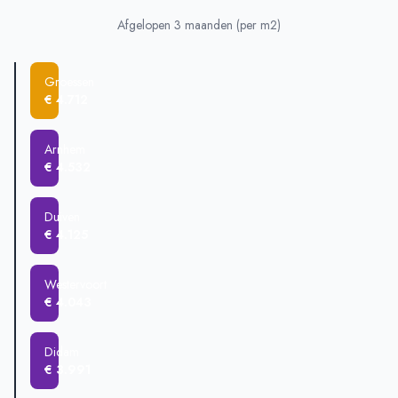
Groessen
€ 491.560
Afgelopen 3 maanden (per m2)
Duiven
€ 466.513
Arnhem
€ 426.098
Groessen
Zevenaar
€ 421.545
€ 4.712
Westervoort
€ 412.834
Arnhem
€ 4.532
Duiven
€ 4.125
Westervoort
€ 4.043
Didam
€ 3.991