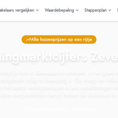
kelaars vergelijken
Waardebepaling
Stappenplan
Alle huizenprijzen op een rijtje
ngmarktcijfers Zev
weegt je huis in
Zevenaar
te verkopen, is het goed 
oningmarkt volop in beweging is. De vraag- en verko
en het aantal woningverkopen is aan veranderingen o
n deze vastgoedcijfers kan je helpen om succesvol te
Laatst geactualiseerd op:
1 augustus 2026