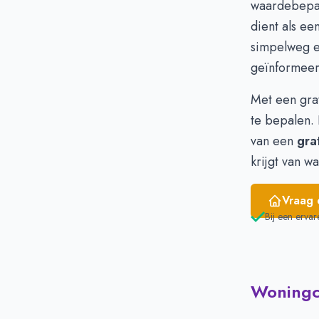
waardebepal
Februari
€ 
dient als ee
Maart
€ 
simpelweg e
April
€ 
geïnformeer
Mei
€ 
Juni
€ 
Met een gra
te bepalen. 
van een
gra
krijgt van w
Vraag 
Bij een ervar
Woningci