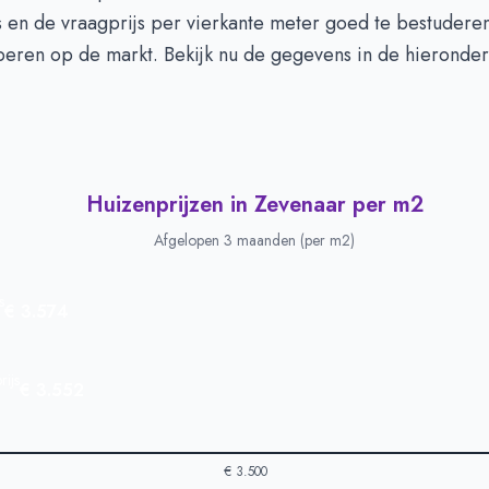
 en de vraagprijs per vierkante meter goed te bestuderen
iperen op de markt. Bekijk nu de gegevens in de hieronde
Huizenprijzen in Zevenaar per m2
Afgelopen 3 maanden (per m2)
s
€ 3.574
ijs
€ 3.552
€ 3.500