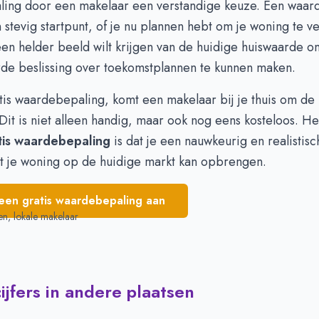
ing door een makelaar een verstandige keuze. Een
waar
428.043
€ 429.132
n stevig startpunt, of je nu plannen hebt om je woning te v
438.396
€ 426.126
en helder beeld wilt krijgen van de huidige huiswaarde 
435.428
€ 431.505
de beslissing over toekomstplannen te kunnen maken.
429.594
€ 429.543
440.034
€ 421.545
tis waardebepaling, komt een makelaar bij je thuis om de
Dit is niet alleen handig, maar ook nog eens kosteloos. H
tis waardebepaling
is dat je een nauwkeurig en realistis
at je woning op de huidige markt kan opbrengen.
een gratis waardebepaling aan
en, lokale makelaar
jfers in andere plaatsen