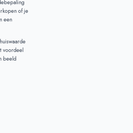
debepaling
erkopen of je
om een
 huiswaarde
et voordeel
ch beeld