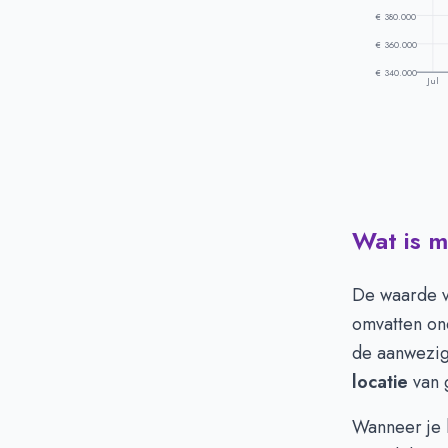
€ 380.000
€ 360.000
€ 340.000
Jul
Wat is m
Prijsontwikke
Maand
Vr
Juli
€ 
De waarde va
Augustus
€ 
omvatten ond
September
€ 
de aanwezigh
Oktober
€ 
locatie
van g
November
€ 
December
€ 
Wanneer je 
Januari
€ 