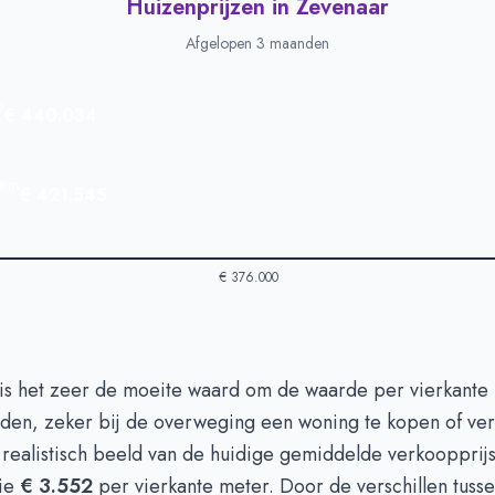
Huizenprijzen in Zevenaar
Afgelopen 3 maanden
s
€ 440.034
ijs
€ 421.545
€ 376.000
 in Zevenaar
-
Afgelopen 3 maanden
 is het zeer de moeite waard om de waarde per vierkante 
Type
Bedrag
uden, zeker bij de overweging een woning te kopen of ve
euro's
€ 440.034
 realistisch beeld van de huidige gemiddelde verkoopprijs
n euro's
€ 421.545
die
€ 3.552
per vierkante meter. Door de verschillen tuss