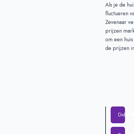
Als je de hu
fluctueren v
Zevenaar ver
prijzen mar
om een huis 
de prijzen 
Didam
€