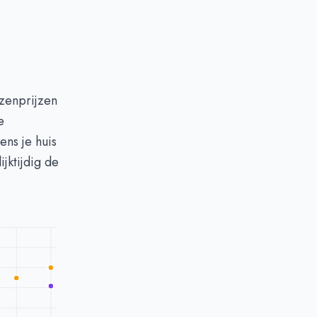
zenprijzen
e
dens je huis
jktijdig de