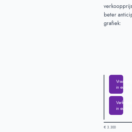
verkoopprijs
beter antic
grafiek:
Vraagprij
in euro's
Verkooppr
in euro's
€ 3.300