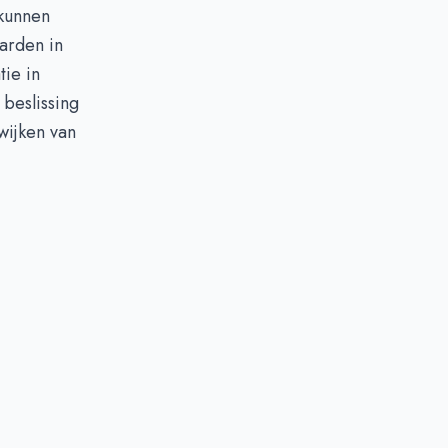
 kunnen
aarden in
tie in
beslissing
wijken van