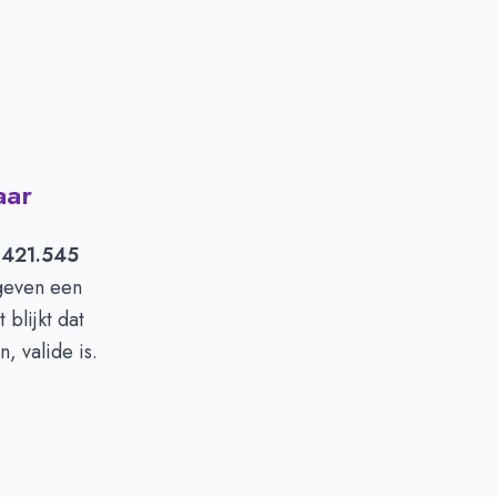
aar
 421.545
geven een
blijkt dat
, valide is.