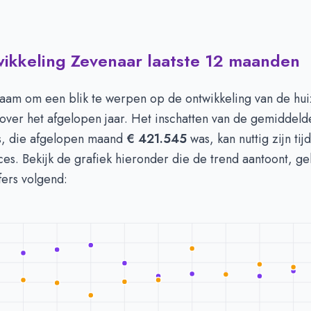
wikkeling Zevenaar laatste 12 maanden
 in Zevenaar per m2
-
Afgelopen 3 maanden (per m2)
Type
Bedrag
euro's
€ 3.574
zaam om een blik te werpen op de ontwikkeling van de hui
n euro's
€ 3.552
over het afgelopen jaar. Het inschatten van de gemiddeld
s, die afgelopen maand
€ 421.545
was, kan nuttig zijn tij
s. Bekijk de grafiek hieronder die de trend aantoont, geli
jfers volgend: