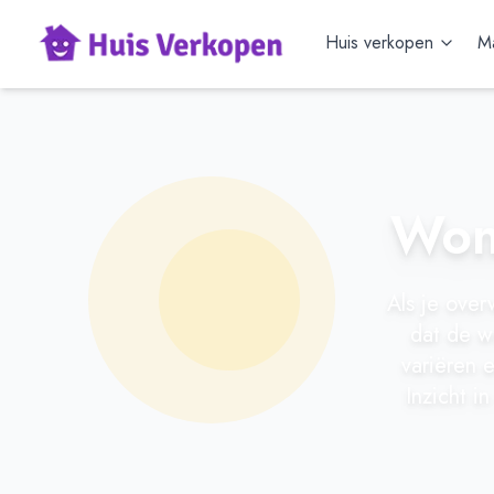
Huis verkopen
Ma
Woni
Als je over
dat de w
variëren 
Inzicht i