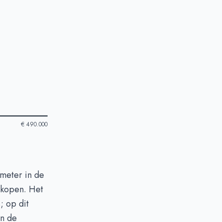
€ 490.000
meter in de
rkopen. Het
; op dit
en de