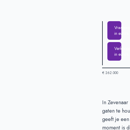
Vraagprij
in euro's
Verkooppr
in euro's
€ 262.000
Huizenprijzen
In Zevenaar
gaten te ho
Vraagprijs in 
geeft je een
Verkoopprijs i
moment is 