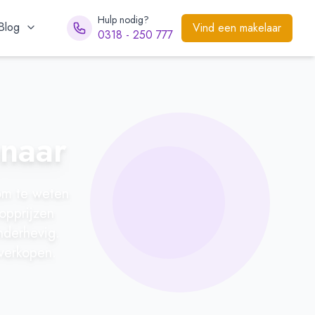
Hulp nodig?
Blog
Vind een makelaar
0318 - 250 777
enaar
om te weten
opprijzen
nderhevig.
 verkopen.