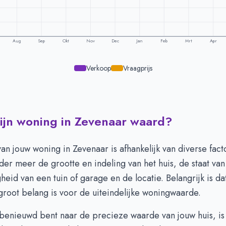
Aug
Sep
Okt
Nov
Dec
Jan
Feb
Mrt
Apr
Verkoop
Vraagprijs
ijn woning in Zevenaar waard?
ling per maand -
Zevenaar
aagprijs
Verkoopprijs
423.787
€ 439.056
n jouw woning in Zevenaar is afhankelijk van diverse fac
422.446
€ 449.461
er meer de grootte en indeling van het huis, de staat va
419.567
€ 453.407
eid van een tuin of garage en de locatie. Belangrijk is da
407.101
€ 457.634
root belang is voor de uiteindelijke woningwaarde.
420.582
€ 439.625
422.086
€ 426.410
benieuwd bent naar de precieze waarde van jouw huis, is 
454.358
€ 428.579