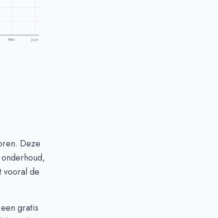
Mei
Jun
toren. Deze
n onderhoud,
t vooral de
een gratis