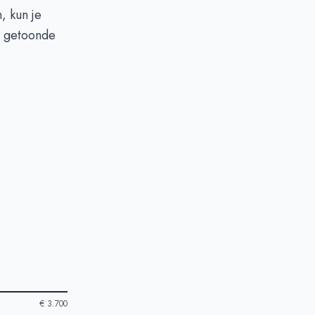
, kun je
r getoonde
€ 3.700