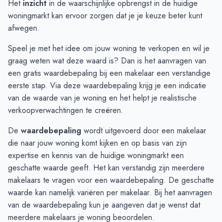
Het
inzicht
in de waarschijnlijke opbrengst in de huidige
Januari
-
€ 385.000
woningmarkt kan ervoor zorgen dat je je keuze beter kunt
Februari
€ 375.000
-
afwegen.
Maart
€ 562.250
-
Speel je met het idee om jouw woning te verkopen en wil je
April
€ 554.833
€ 750.000
graag weten wat deze waard is? Dan is het aanvragen van
Mei
€ 572.250
€ 750.000
een gratis waardebepaling bij een makelaar een verstandige
Juni
€ 822.900
€ 669.500
eerste stap. Via deze
waardebepaling
krijg je een indicatie
van de waarde van je woning en het helpt je realistische
verkoopverwachtingen te creëren.
De
waardebepaling
wordt uitgevoerd door een makelaar
die naar jouw woning komt kijken en op basis van zijn
expertise en kennis van de huidige woningmarkt een
geschatte waarde geeft. Het kan verstandig zijn meerdere
makelaars te vragen voor een waardebepaling. De geschatte
waarde kan namelijk variëren per makelaar. Bij het aanvragen
van de waardebepaling kun je aangeven dat je wenst dat
meerdere makelaars je woning beoordelen.