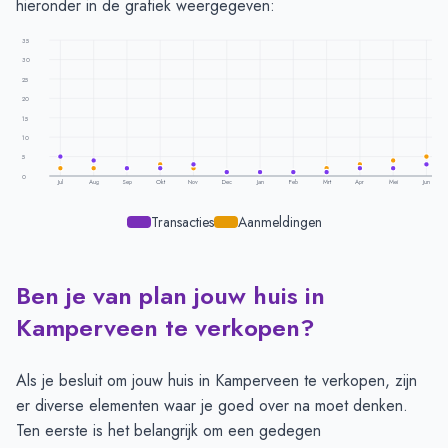
hieronder in de grafiek weergegeven:
35
30
25
20
15
10
5
0
Jul
Aug
Sep
Okt
Nov
Dec
Jan
Feb
Mrt
Apr
Mei
Jun
Transacties
Aanmeldingen
Ben je van plan jouw huis in
Transacties en aanmeldingen per maand -
Kamperveen
Maand
Transacties
Aanmeldingen
Kamperveen te verkopen?
Juli
5
2
Augustus
4
2
Als je besluit om jouw huis in Kamperveen te verkopen, zijn
September
2
2
er diverse elementen waar je goed over na moet denken.
Oktober
2
3
Ten eerste is het belangrijk om
een gedegen
November
3
2