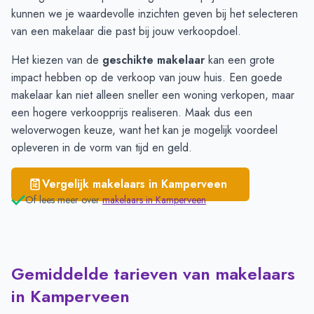
Grafhorst
€ 3.070
kunnen we je waardevolle inzichten geven bij het selecteren
van een makelaar die past bij jouw verkoopdoel.
Het kiezen van de
geschikte makelaar
kan een grote
impact hebben op de verkoop van jouw huis. Een goede
makelaar kan niet alleen sneller een woning verkopen, maar
een hogere verkoopprijs realiseren. Maak dus een
weloverwogen keuze, want het kan je mogelijk voordeel
opleveren in de vorm van tijd en geld.
Vergelijk makelaars in
Kamperveen
Of lees meer over
makelaars in
Kamperveen
Gemiddelde tarieven van makelaars
in Kamperveen