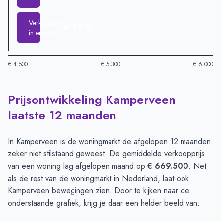
Verkoopprijs
€ 5.913
in euro's
€ 4.500
€ 5.300
€ 6.000
Prijsontwikkeling Kamperveen
Huizenprijzen in Kamperveen per m2
-
Afgelopen 3 maanden (
Type
Bedra
laatste 12 maanden
Vraagprijs in euro's
€ 5.561
Verkoopprijs in euro's
€ 5.913
In Kamperveen is de woningmarkt de afgelopen 12 maanden
zeker niet stilstaand geweest. De gemiddelde verkoopprijs
van een woning lag afgelopen maand op
€ 669.500
. Net
als de rest van de woningmarkt in Nederland, laat ook
Kamperveen bewegingen zien. Door te kijken naar de
onderstaande grafiek, krijg je daar een helder beeld van: