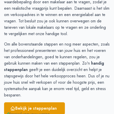
waardebepaling door een makelaar
aan te vragen, zodat je
December
1
1
een realistische vraagprijs kunt bepalen. Daarnaast is het slim
Januari
1
-
om
verkoopadvies
in te winnen en
een energielabel aan
te
Februari
1
1
vragen. Tot besluit zou je ook kunnen overwegen om de
Maart
1
2
tarieven van lokale makelaars
op te vragen en ze onderling
April
2
3
te vergelijken met onze
handige tool
.
Mei
2
4
Om alle bovenstaande stappen en nog meer aspecten, zoals
Juni
3
5
het professioneel presenteren van jouw huis en het voeren
van onderhandelingen, goed te kunnen regelen, zou je
gebruik kunnen maken van een stappenplan. Zo'n
handig
stappenplan
geeft je een duidelijk overzicht en helpt je
stapsgewijs door het hele verkoopproces heen. Dus of je nu
jouw huis snel wilt verkopen of voor de hoogste prijs, een
systematische aanpak kan je enorm veel tijd, geld en stress
besparen.
Bekijk je stappenplan