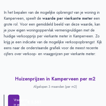
Huizenprijzen in Kamperveen
-
Afgelopen 3 maanden
In het bepalen van de mogelijke opbrengst van je woning in
Type
Bedrag
Kamperveen, speelt de
waarde per vierkante meter
een
Vraagprijs in euro's
€ 822.900
grote rol. Voor een gemiddeld beeld van deze waarde, kan
Verkoopprijs in euro's
je jouw eigen woningoppervlak vermenigvuldigen met de
€ 669.500
huidige verkoopprijs per vierkante meter in Kamperveen. Zo
krijg je een indicatie van de mogelijke verkoopopbrengst. Kijk
eens naar de onderstaande grafiek voor de meest recente
cijfers over verkoop- en vraagprijzen per vierkante meter:
Huizenprijzen in Kamperveen per m2
Afgelopen 3 maanden (per m2)
Vraagprijs
€ 5.561
in euro's