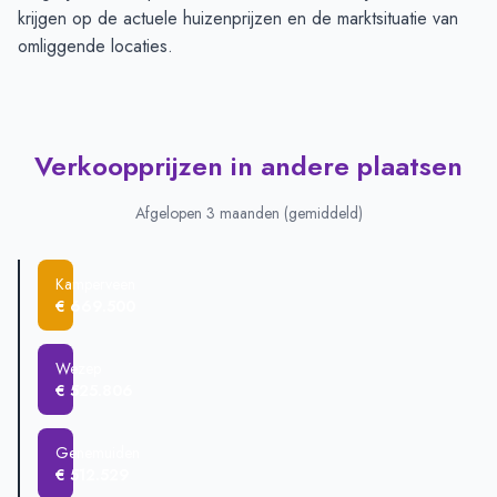
krijgen op de actuele huizenprijzen en de marktsituatie van
omliggende locaties.
Verkoopprijzen in andere plaatsen
Afgelopen 3 maanden (gemiddeld)
Kamperveen
€ 669.500
Wezep
€ 525.806
Genemuiden
€ 512.529