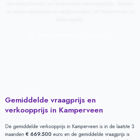
en aanbod trends, en fluctuerende verkoopprijzen. Ontdek
de laatste statistieken en vastgoedcijfers van Kamperveen op
deze pagina.
Laatst geactualiseerd op:
1 augustus 2026
Gemiddelde vraagprijs en
verkoopprijs in Kamperveen
De gemiddelde verkoopprijs in
Kamperveen
is in de laatste 3
maanden
€ 669.500
euro en de gemiddelde vraagprijs is