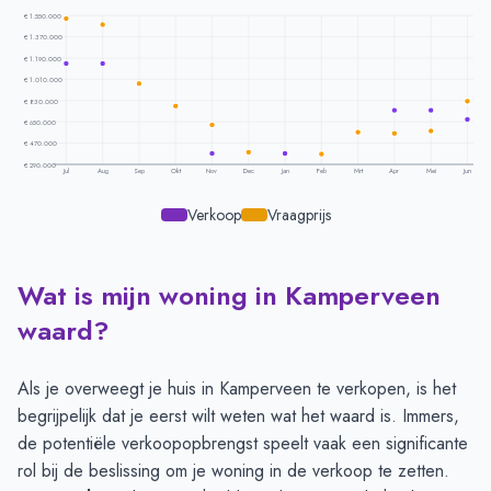
€ 1.550.000
€ 1.370.000
€ 1.190.000
€ 1.010.000
€ 830.000
€ 650.000
€ 470.000
€ 290.000
Jul
Aug
Sep
Okt
Nov
Dec
Jan
Feb
Mrt
Apr
Mei
Jun
Verkoop
Vraagprijs
Wat is mijn woning in Kamperveen
Prijsontwikkeling per maand -
Kamperveen
Maand
Vraagprijs
Verkoopprijs
waard?
Juli
€ 1.522.500
€ 1.145.000
Augustus
€ 1.475.000
€ 1.145.000
Als je overweegt je huis in Kamperveen te verkopen, is het
September
€ 975.000
-
begrijpelijk dat je eerst wilt weten wat het waard is. Immers,
Oktober
€ 781.666
-
de potentiële verkoopopbrengst speelt vaak een significante
November
€ 622.500
€ 385.000
rol bij de beslissing om je woning in de verkoop te zetten.
December
€ 395.000
€ 385.000