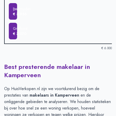
IJsselmuiden
€ 3.956
Grafhorst
€ 3.070
€ 6.000
Best presterende makelaar in
Verkoopprijzen in andere plaatsen per m2
-
Afgelopen 3 maand
Plaats
Gemiddelde verkoopprij
Kamperveen
Kamperveen
€ 5.913
Zalk
€ 4.679
Op HuisVerkopen.nl zijn we voortdurend bezig om de
Wezep
€ 4.451
prestaties van
makelaars in Kamperveen
en de
Genemuiden
€ 4.303
omliggende gebieden te analyseren. We houden statistieken
Kampen
€ 4.169
bij over hoe snel ze een woning verkopen, hoeveel
IJsselmuiden
€ 3.956
woningen ze verkopen en tegen welke prijzen. Hierdoor