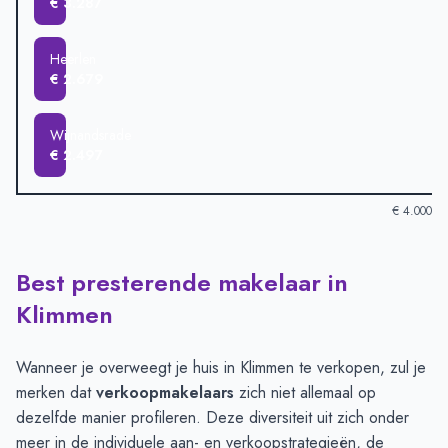
€ 3.287
Heerlen
€ 2.679
Wijnandsrade
€ 2.497
€ 4.000
Best presterende makelaar in
Verkoopprijzen in andere plaatsen per m2
-
Afgelopen 3 maand
Plaats
Gemiddelde verkoopprij
Klimmen
Voerendaal
€ 3.819
Klimmen
€ 3.725
Wanneer je overweegt je huis in Klimmen te verkopen, zul je
Ransdaal
€ 3.687
merken dat
verkoopmakelaars
zich niet allemaal op
Schimmert
€ 3.481
dezelfde manier profileren. Deze diversiteit uit zich onder
Hulsberg
€ 3.287
meer in de individuele aan- en verkoopstrategieën, de