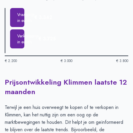
Vraagprijs
€ 3.342
in euro's
Verkoopprijs
€ 3.725
in euro's
€ 2.200
€ 3.000
€ 3.800
Prijsontwikkeling Klimmen laatste 12
Huizenprijzen in Klimmen per m2
-
Afgelopen 3 maanden (per 
Type
Bedrag
maanden
Vraagprijs in euro's
€ 3.342
Verkoopprijs in euro's
€ 3.725
Terwijl je een huis overweegt te kopen of te verkopen in
Klimmen, kan het nuttig zijn om een oog op de
marktbewegingen te houden. Dit helpt je om geïnformeerd
te blijven over de laatste trends. Bijvoorbeeld, de