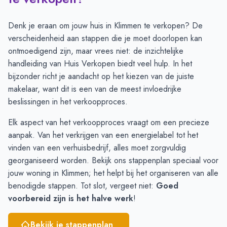
Juli
6
7
Augustus
6
6
Denk je eraan om jouw huis in Klimmen te verkopen? De
September
6
6
verscheidenheid aan stappen die je moet doorlopen kan
Oktober
6
8
ontmoedigend zijn, maar vrees niet: de inzichtelijke
November
5
8
handleiding van Huis Verkopen biedt veel hulp. In het
December
5
5
bijzonder richt je aandacht op het kiezen van de juiste
Januari
3
5
makelaar, want dit is een van de meest invloedrijke
Februari
5
4
beslissingen in het verkoopproces.
Maart
4
9
Elk aspect van het verkoopproces vraagt om een precieze
April
6
9
aanpak. Van het verkrijgen van een energielabel tot het
Mei
6
12
vinden van een verhuisbedrijf, alles moet zorgvuldig
Juni
5
9
georganiseerd worden. Bekijk ons
stappenplan
speciaal voor
jouw woning in Klimmen; het helpt bij het organiseren van alle
benodigde stappen. Tot slot, vergeet niet:
Goed
voorbereid zijn is het halve werk
!
Bekijk je stappenplan