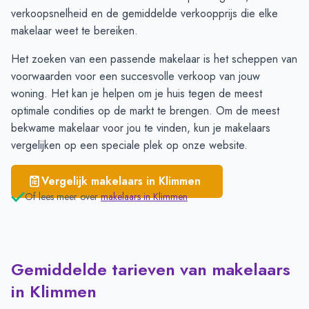
Heerlen
€ 2.679
verkoopsnelheid en de gemiddelde verkoopprijs die elke
Wijnandsrade
€ 2.497
makelaar weet te bereiken.
Het zoeken van een passende makelaar is het scheppen van
voorwaarden voor een succesvolle verkoop van jouw
woning. Het kan je helpen om je huis tegen de meest
optimale condities op de markt te brengen. Om de meest
bekwame makelaar voor jou te vinden, kun je
makelaars
vergelijken
op een speciale plek op onze website.
Vergelijk makelaars in
Klimmen
Of lees meer over
makelaars in
Klimmen
Gemiddelde tarieven van makelaars
in Klimmen