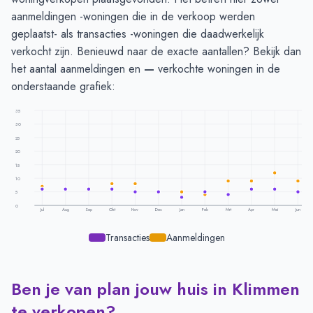
aanmeldingen -woningen die in de verkoop werden
geplaatst- als transacties -woningen die daadwerkelijk
verkocht zijn. Benieuwd naar de exacte aantallen? Bekijk dan
het aantal aanmeldingen en
—
verkochte woningen in de
onderstaande grafiek:
35
30
25
20
15
10
5
0
Jul
Aug
Sep
Okt
Nov
Dec
Jan
Feb
Mrt
Apr
Mei
Jun
Transacties
Aanmeldingen
Ben je van plan jouw huis in Klimmen
Transacties en aanmeldingen per maand -
Klimmen
Maand
Transacties
Aanmeldingen
te verkopen?