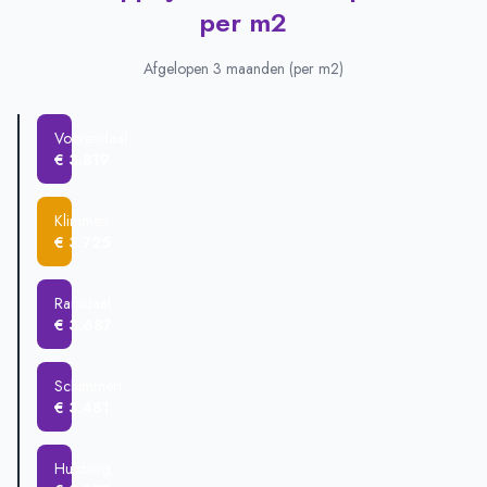
Plaats
Gemiddelde verkoopprijs
per m2
Voerendaal
€ 466.194
Hulsberg
€ 452.500
Afgelopen 3 maanden (per m2)
Klimmen
€ 438.583
Wijnandsrade
€ 438.337
Voerendaal
Schimmert
€ 385.880
€ 3.819
Ransdaal
€ 365.000
Heerlen
€ 275.796
Klimmen
€ 3.725
Ransdaal
€ 3.687
Schimmert
€ 3.481
Hulsberg