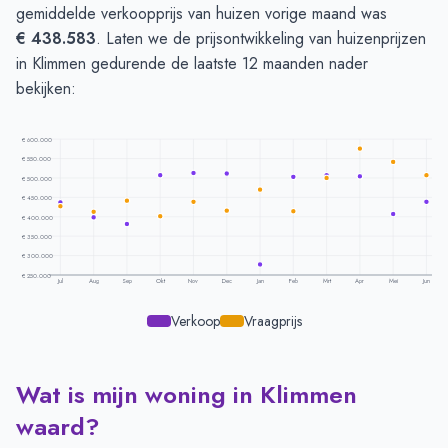
gemiddelde verkoopprijs van huizen vorige maand was
€ 438.583
. Laten we de prijsontwikkeling van huizenprijzen
in Klimmen gedurende de laatste 12 maanden nader
bekijken:
€ 600.000
€ 550.000
€ 500.000
€ 450.000
€ 400.000
€ 350.000
€ 300.000
€ 250.000
Jul
Aug
Sep
Okt
Nov
Dec
Jan
Feb
Mrt
Apr
Mei
Jun
Verkoop
Vraagprijs
Wat is mijn woning in Klimmen
Prijsontwikkeling per maand -
Klimmen
Maand
Vraagprijs
Verkoopprijs
waard?
Juli
€ 427.714
€ 437.253