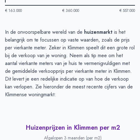
€ 163.000
€ 360.000
€ 557.000
Huizenprijzen in Klimmen
-
Afgelopen 3 maanden
In de onvoorspelbare wereld van de
huizenmarkt
is het
Type
Bedrag
belangrijk om te focussen op vaste waarden, zoals de prijs
Vraagprijs in euro's
€ 506.777
per vierkante meter. Zeker in Klimmen speelt dit een grote rol
Verkoopprijs in euro's
bij de verkoop van je woning. Neem als tip mee om het
€ 438.583
aantal vierkante meters van je huis te vermenigvuldigen met
de gemiddelde verkoopprijs per vierkante meter in Klimmen.
Dit levert je een redelijke indicatie op van hoe de verkoop
kan verlopen. Zie hieronder de meest recente cijfers van de
Klimmense woningmarkt:
Huizenprijzen in Klimmen per m2
Afgelopen 3 maanden (per m2)