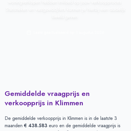
woningverkopen hebben invloed op jouw verkoopproces.
Statistieken en vastgoedcijfers kunnen je hierbij een duidelijk
beeld geven.
Laatst geactualiseerd op:
1 augustus 2026
Gemiddelde vraagprijs en
verkoopprijs in Klimmen
De gemiddelde verkoopprijs in
Klimmen
is in de laatste 3
maanden
€ 438.583
euro en de gemiddelde vraagprijs is