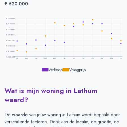
€ 520.000
:
€ 890.000
€ 810.000
€ 730.000
€ 650.000
€ 570.000
€ 490.000
€ 410.000
€ 330.000
Jul
Aug
Sep
Okt
Nov
Dec
Jan
Feb
Mrt
Apr
Mei
Jun
Verkoop
Vraagprijs
Wat is mijn woning in Lathum
Prijsontwikkeling per maand -
Lathum
Maand
Vraagprijs
Verkoopprijs
waard?
Juli
€ 422.188
€ 557.681
Augustus
€ 401.177
€ 515.877
De
waarde
van jouw woning in Lathum wordt bepaald door
September
€ 448.494
€ 571.789
verschillende factoren. Denk aan de locatie, de grootte, de
Oktober
€ 631.374
€ 497.733