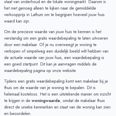
staat van onderhoud en de lokale woningmarkt. Daarom is
November
€ 823.499
€ 563.860
het niet genoeg alleen te kijken naar de gemiddelde
December
€ 782.166
€ 541.075
verkoopprijs in Lathum om te begrijpen hoeveel jouw huis
Januari
€ 808.333
€ 767.650
waard kan zijn.
Februari
€ 795.000
€ 835.000
Om de precieze waarde van jouw huis te kennen is het
Maart
€ 870.000
€ 810.021
verstandig om een gratis waardebepaling te laten uitvoeren
April
€ 704.750
€ 810.021
door een makelaar. Of je nu overweegt je woning te
Mei
€ 597.850
€ 665.010
verkopen of simpelweg een duidelijk beeld wilt hebben van
Juni
€ 563.769
€ 520.000
de actuele waarde van jouw huis, een waardebepaling is
een goed startpunt. Dit kan je aanvragen middels de
waardebepaling pagina
op onze website.
Tijdens een gratis waardebepaling komt een makelaar bij je
thuis om de waarde van je woning te bepalen. Dit is
helemaal kosteloos. Het is een uitstekende manier om inzicht
te krijgen in de
woningwaarde
, omdat de makelaar thuis
direct de unieke kenmerken en staat van de woning kan zien
en beoordelen.