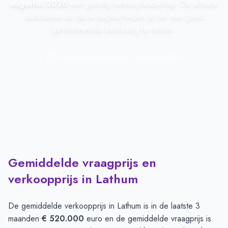
augustus 2026
een gunstig verkooplandschap. De actuele
statistieken op deze pagina helpen je om een goed
geïnformeerde beslissing te nemen.
Laatst geactualiseerd op:
1 augustus 2026
Gemiddelde vraagprijs en
verkoopprijs in Lathum
De gemiddelde verkoopprijs in
Lathum
is in de laatste 3
maanden
€ 520.000
euro en de gemiddelde vraagprijs is