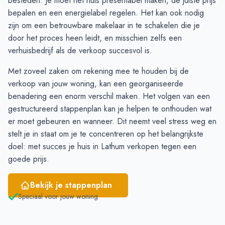
besteden. Je moet het huis presentabel maken, de juiste prijs
November
6
8
bepalen en een energielabel regelen. Het kan ook nodig
December
5
6
zijn om een betrouwbare makelaar in te schakelen die je
Januari
3
3
door het proces heen leidt, en misschien zelfs een
Februari
1
1
verhuisbedrijf als de verkoop succesvol is.
Maart
1
2
Met zoveel zaken om rekening mee te houden bij de
April
1
4
verkoop van jouw woning, kan een georganiseerde
Mei
4
10
benadering een enorm verschil maken. Het volgen van een
Juni
4
13
gestructureerd stappenplan
kan je helpen te onthouden wat
er moet gebeuren en wanneer. Dit neemt veel stress weg en
stelt je in staat om je te concentreren op het belangrijkste
doel: met succes je huis in Lathum verkopen tegen een
goede prijs.
Bekijk je stappenplan
Speciaal voor jouw woning