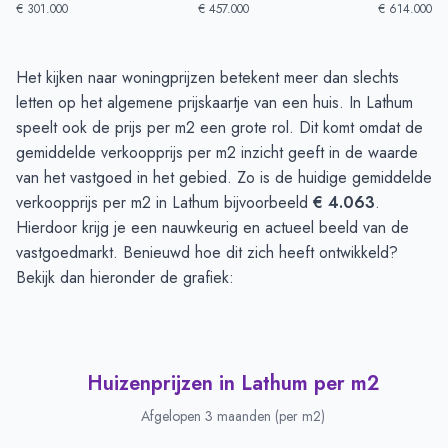
€ 301.000
€ 457.000
€ 614.000
Huizenprijzen in Lathum
-
Afgelopen 3 maanden
Het kijken naar woningprijzen betekent meer dan slechts
Type
Bedrag
letten op het algemene prijskaartje van een huis. In Lathum
Vraagprijs in euro's
€ 563.769
speelt ook de prijs per m2 een grote rol. Dit komt omdat de
Verkoopprijs in euro's
gemiddelde verkoopprijs per m2 inzicht geeft in de waarde
€ 520.000
van het vastgoed in het gebied. Zo is de huidige gemiddelde
verkoopprijs per m2 in Lathum bijvoorbeeld
€ 4.063
.
Hierdoor krijg je een nauwkeurig en actueel beeld van de
vastgoedmarkt. Benieuwd hoe dit zich heeft ontwikkeld?
Bekijk dan hieronder de grafiek:
Huizenprijzen in Lathum per m2
Afgelopen 3 maanden (per m2)