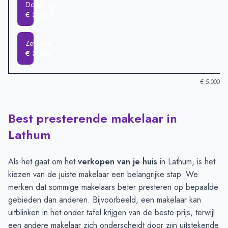
Doesburg
€ 3.932
Zevenaar
€ 3.552
€ 5.000
Best presterende makelaar in
Verkoopprijzen in andere plaatsen per m2
-
Afgelopen 3 maand
Plaats
Gemiddelde verkoopprijs
Lathum
Giesbeek
€ 4.743
Velp
€ 4.543
Als het gaat om het
verkopen van je huis
in Lathum, is het
Duiven
€ 4.125
kiezen van de juiste makelaar een belangrijke stap. We
Lathum
€ 4.063
merken dat sommige makelaars beter presteren op bepaalde
Westervoort
€ 4.043
gebieden dan anderen. Bijvoorbeeld, een makelaar kan
Doesburg
€ 3.932
uitblinken in het onder tafel krijgen van de beste prijs, terwijl
Zevenaar
€ 3.552
een andere makelaar zich onderscheidt door zijn uitstekende