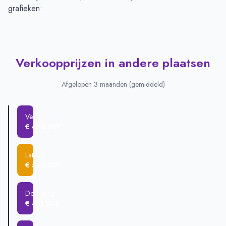
grafieken:
Verkoopprijzen in andere plaatsen
Afgelopen 3 maanden (gemiddeld)
Velp
€ 673.007
Lathum
€ 520.000
Doesburg
€ 471.274