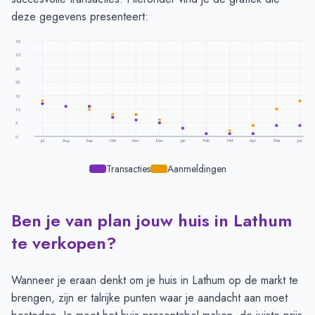
deze gegevens presenteert:
35
30
25
20
15
10
5
0
Jul
Aug
Sep
Okt
Nov
Dec
Jan
Feb
Mrt
Apr
Mei
Jun
Transacties
Aanmeldingen
Ben je van plan jouw huis in Lathum
Transacties en aanmeldingen per maand -
Lathum
Maand
Transacties
Aanmeldingen
te verkopen?
Juli
12
13
Augustus
11
11
Wanneer je eraan denkt om je huis in Lathum op de markt te
September
11
10
brengen, zijn er talrijke punten waar je aandacht aan moet
Oktober
7
8