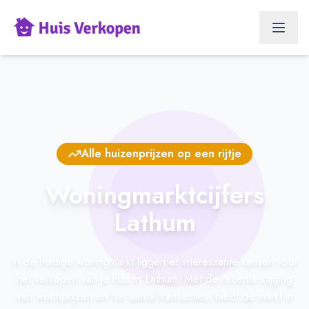
Alle huizenprijzen op een rijtje
Woningmarktcijfers
Lathum
In de huidige woningmarkt liggen er interessante kansen voor
het verkopen van je huis in Lathum. Met de recente stijging
van woonprijzen en het aantal transacties, biedt de markt in