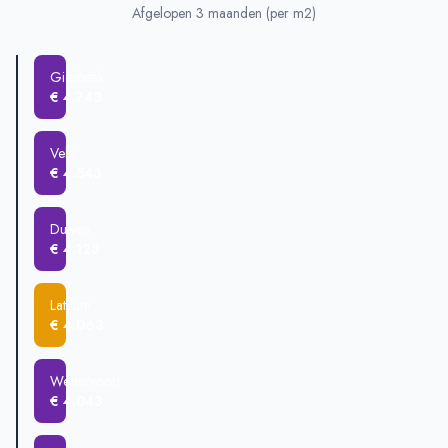
Lathum
€ 520.000
Afgelopen 3 maanden (per m2)
Doesburg
€ 471.274
Duiven
€ 466.513
Giesbeek
Zevenaar
€ 421.545
€ 4.743
Westervoort
€ 412.834
Giesbeek
€ 382.524
Velp
€ 4.543
Duiven
€ 4.125
Lathum
€ 4.063
Westervoort
€ 4.043