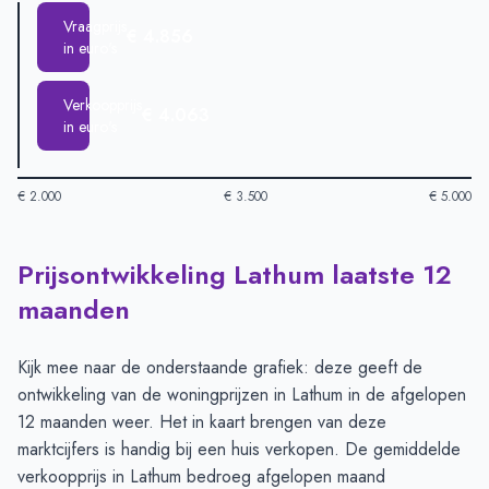
Vraagprijs
€ 4.856
in euro's
Verkoopprijs
€ 4.063
in euro's
€ 2.000
€ 3.500
€ 5.000
Prijsontwikkeling Lathum laatste 12
Huizenprijzen in Lathum per m2
-
Afgelopen 3 maanden (per m
Type
Bedrag
maanden
Vraagprijs in euro's
€ 4.856
Verkoopprijs in euro's
€ 4.063
Kijk mee naar de onderstaande grafiek: deze geeft de
ontwikkeling van de woningprijzen in Lathum in de afgelopen
12 maanden weer. Het in kaart brengen van deze
marktcijfers is handig bij een huis verkopen. De gemiddelde
verkoopprijs in Lathum bedroeg afgelopen maand