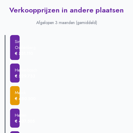
Verkoopprijzen in andere plaatsen
Afgelopen 3 maanden (gemiddeld)
Sint
Odiliënberg
€ 531.110
Herkenbosch
€ 529.733
Melick
€ 480.500
Herten
€ 437.505