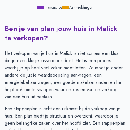
Transacties
Aanmeldingen
Ben je van plan jouw huis in Melick
Transacties en aanmeldingen per maand -
Melick
Maand
Transacties
Aanmeldingen
te verkopen?
Juli
17
20
Augustus
20
20
Het verkopen van je huis in Melick is niet zomaar een klus
September
19
16
die je even klusje tussendoor doet. Het is een proces
Oktober
17
16
waarbij je op heel veel zaken moet letten. Zo moet je onder
November
15
13
andere de juiste
waardebepaling
aanvragen, een
December
11
12
energielabel aanvragen
,
een goede makelaar vinden
en het
Januari
6
6
helpt ook om te snappen waar de
kosten
van de verkoop
Februari
3
7
van een huis uit bestaan.
Maart
5
6
Een
stappenplan
is echt een uitkomst bij de verkoop van je
April
6
6
huis. Een plan biedt je structuur en overzicht, waardoor je
Mei
7
5
geen belangrijke zaken over het hoofd ziet. Een stappenplan
Juni
3
8