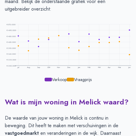
maand. Bekijk de onderstaande grafiek voor een
uitgebreider overzicht:
€ 510.000
€ 480.000
€ 450.000
€ 420.000
€ 390.000
€ 360.000
€ 330.000
€ 300.000
Jul
Aug
Sep
Okt
Nov
Dec
Jan
Feb
Mrt
Apr
Mei
Jun
Verkoop
Vraagprijs
Wat is mijn woning in Melick waard?
Prijsontwikkeling per maand -
Melick
Maand
Vraagprijs
Verkoopprijs
Juli
€ 400.675
€ 451.182
De waarde van jouw woning in Melick is continu in
Augustus
€ 375.150
€ 425.349
beweging. Dit heeft te maken met verschuivingen in de
September
€ 434.281
€ 396.786
vastgoedmarkt
en veranderingen in de wijk. Daarnaast