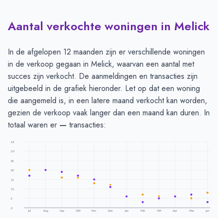
Aantal verkochte woningen in Melick
In de afgelopen 12 maanden zijn er verschillende woningen
in de verkoop gegaan in Melick, waarvan een aantal met
succes zijn verkocht. De aanmeldingen en transacties zijn
uitgebeeld in de grafiek hieronder. Let op dat een woning
die aangemeld is, in een latere maand verkocht kan worden,
gezien de verkoop vaak langer dan een maand kan duren. In
totaal waren er
—
transacties:
35
30
25
20
15
10
5
0
Jul
Aug
Sep
Okt
Nov
Dec
Jan
Feb
Mrt
Apr
Mei
Jun