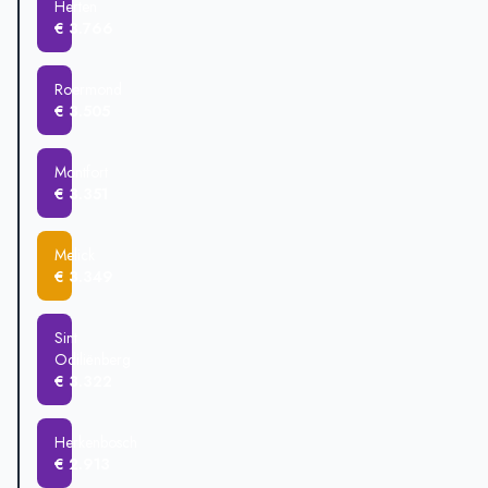
Herten
Roermond
€ 420.154
€ 3.766
Vlodrop
€ 404.756
Montfort
€ 371.666
Roermond
€ 3.505
Montfort
€ 3.351
Melick
€ 3.349
Sint
Odiliënberg
€ 3.322
Herkenbosch
€ 2.913