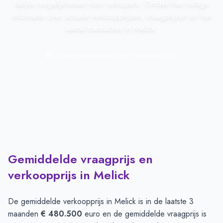
talrijke mogelijkheden voor verkopers. Ontdek hier nuttige
informatie over actuele verkoopprijzen, vraagprijzen en het
aantal transacties in Melick.
Laatst geactualiseerd op:
1 augustus 2026
Gemiddelde vraagprijs en
verkoopprijs in Melick
De gemiddelde verkoopprijs in
Melick
is in de laatste 3
maanden
€ 480.500
euro en de gemiddelde vraagprijs is