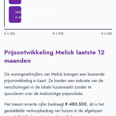
Verkoopprijs
€ 3.349
in euro's
€ 2.400
€ 2.900
€ 3.400
Prijsontwikkeling Melick laatste 12
Huizenprijzen in Melick per m2
-
Afgelopen 3 maanden (per m2
Type
Bedrag
maanden
Vraagprijs in euro's
€ 3.127
Verkoopprijs in euro's
€ 3.349
De woningmarktcijfers van Melick brengen een boeiende
prijsontwikkeling in kaart. Ze bieden een indicatie van de
verschuivingen in de lokale huizenmarkt zonder te
speculeren over de toekomstige prijsevolutie.
Het meest recente cijfer bedraagt
€ 480.500
, dit is het
gemiddelde verkoopbedrag van huizen in de afgelopen