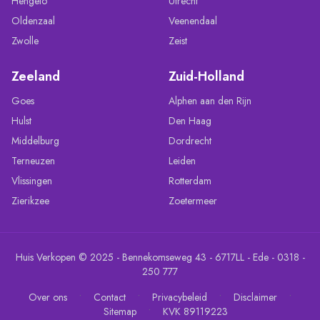
Hengelo
Utrecht
Oldenzaal
Veenendaal
Zwolle
Zeist
Zeeland
Zuid-Holland
Goes
Alphen aan den Rijn
Hulst
Den Haag
Middelburg
Dordrecht
Terneuzen
Leiden
Vlissingen
Rotterdam
Zierikzee
Zoetermeer
Huis Verkopen © 2025 - Bennekomseweg 43 - 6717LL - Ede - 0318 -
250 777
•
•
•
•
Over ons
Contact
Privacybeleid
Disclaimer
•
Sitemap
KVK 89119223