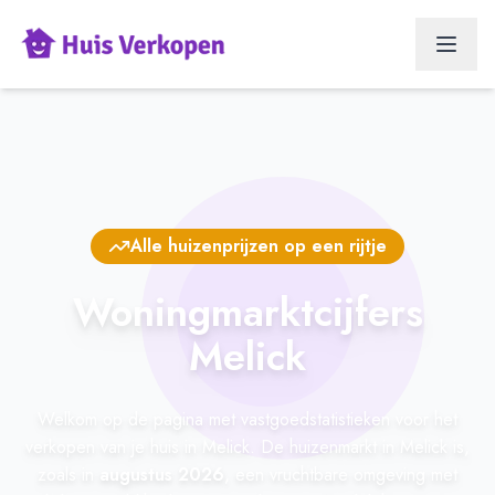
Alle huizenprijzen op een rijtje
Woningmarktcijfers
Melick
Welkom op de pagina met vastgoedstatistieken voor het
verkopen van je huis in Melick. De huizenmarkt in Melick is,
zoals in
augustus 2026
, een vruchtbare omgeving met