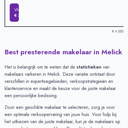
Vlodrop
€ 2.824
€ 4.000
Best presterende makelaar in Melick
Verkoopprijzen in andere plaatsen per m2
-
Afgelopen 3 maand
Plaats
Gemiddelde verkooppri
Herten
€ 3.766
Het is belangrijk om te weten dat de
statistieken
van
Roermond
€ 3.505
makelaars varkeren in Melick. Deze variatie ontstaat door
Montfort
€ 3.351
verschillen in expertisegebieden, verkoopstrategieën en
Melick
€ 3.349
klantenservice en maakt de keuze voor de juiste makelaar
Sint Odiliënberg
€ 3.322
een persoonlijke beslissing.
Herkenbosch
€ 2.913
Door een geschikte makelaar te selecteren, zorg je voor
Vlodrop
€ 2.824
een optimale verkoopervaring van jouw huis. Voor hulp bij
het uitkiezen van de juiste makelaar, kun je de
makelaars
op