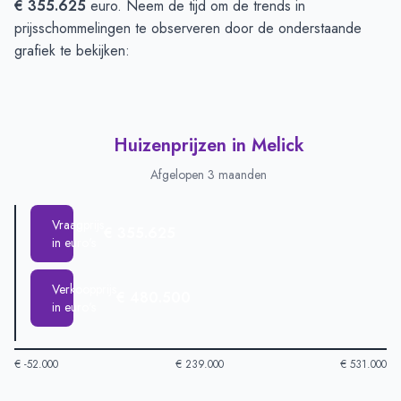
€ 355.625
euro. Neem de tijd om de trends in
prijsschommelingen te observeren door de onderstaande
grafiek te bekijken:
Huizenprijzen in Melick
Afgelopen 3 maanden
Vraagprijs
€ 355.625
in euro's
Verkoopprijs
€ 480.500
in euro's
€ -52.000
€ 239.000
€ 531.000