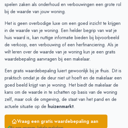
Oktober
€ 440.812
€ 432.764
spelen zaken als onderhoud en verbouwingen een grote rol
November
€ 452.769
€ 450.875
bij de waarde van jouw woning.
December
€ 391.083
€ 461.178
Het is geen overbodige luxe om een goed inzicht te krijgen
Januari
€ 378.250
€ 421.589
in de waarde van je woning. Een helder begrip van wat je
Februari
€ 396.500
€ 460.001
huis waard is, kan nuttige informatie bieden bij bijvoorbeeld
Maart
€ 417.083
€ 432.793
de verkoop, een verbouwing of een herfinanciering. Als je
April
€ 417.083
€ 444.160
wilt leren over de waarde van je woning kun je een gratis
Mei
€ 421.600
€ 444.160
waardebepaling
aanvragen bij een makelaar.
Juni
€ 355.625
€ 480.500
Een gratis waardebepaling luiert gewoonlijk bij je thuis. Dit is
praktisch omdat je de deur niet uit hoeft en de makelaar een
goed beeld krijgt van je woning. Het biedt de makelaar de
kans om de waarde in te schatten op basis van de woning
zelf, maar ook de omgeving, de staat van het pand en de
actuele situatie op de
huizenmarkt
.
Vraag een gratis waardebepaling aan
Bij een ervaren, lokale makelaar