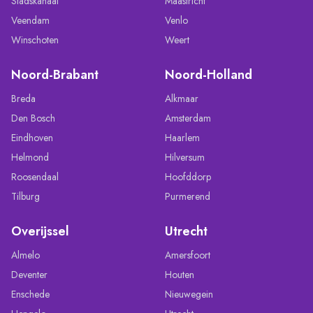
Stadskanaal
Maastricht
Veendam
Venlo
Winschoten
Weert
Noord-Brabant
Noord-Holland
Breda
Alkmaar
Den Bosch
Amsterdam
Eindhoven
Haarlem
Helmond
Hilversum
Roosendaal
Hoofddorp
Tilburg
Purmerend
Overijssel
Utrecht
Almelo
Amersfoort
Deventer
Houten
Enschede
Nieuwegein