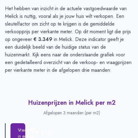
Huizenprijzen in Melick
-
Afgelopen 3 maanden
Het hebben van inzicht in de actuele vastgoedwaarde van
Type
Bedrag
Melick is nuttig, vooral als je jouw huis wilt verkopen. Een
Vraagprijs in euro's
€ 355.625
sleutelfactor om zicht op te krijgen is de gemiddelde
Verkoopprijs in euro's
verkoopprijs per vierkante meter. Op dit moment ligt die prijs
€ 480.500
op ongeveer
€ 3.349
in Melick. Deze indicator geeft je
een duidelijk beeld van de huidige status van de
huizenmarkt. Kijk eens naar de onderstaande grafiek voor
een gedetailleerd overzicht van de verkoop- en vraagprijzen
per vierkante meter in de afgelopen drie maanden:
Huizenprijzen in Melick per m2
Afgelopen 3 maanden (per m2)
Vraagprijs
€ 3.127
in euro's