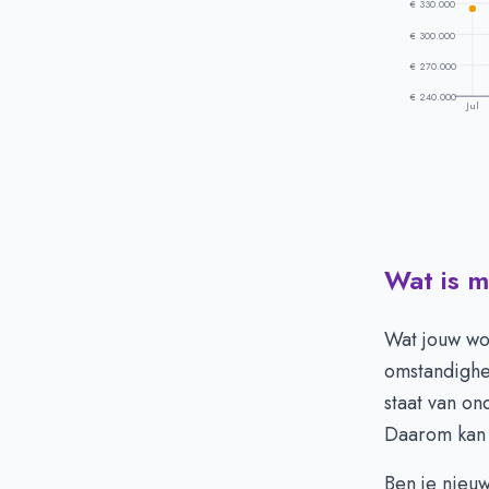
€ 330.000
€ 300.000
€ 270.000
€ 240.000
Jul
Wat is 
Prijsontwikke
Maand
V
Juli
€
Wat jouw wo
Augustus
€
omstandighe
September
€
staat van on
Oktober
€
Daarom kan
November
€
December
€
Ben je nieuw