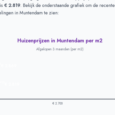
is
€ 2.819
. Bekijk de onderstaande grafiek om de recente
elingen in Muntendam te zien:
Huizenprijzen in Muntendam per m2
Afgelopen 3 maanden (per m2)
s
€ 2.869
ijs
€ 2.819
€ 2.700