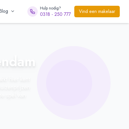
Hulp nodig?
Blog
Vind een makelaar
0318 - 250 777
endam
kt hier kent
huizenprijzen
te spel van