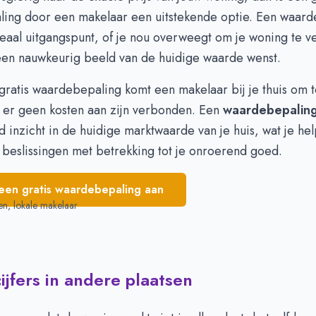
 327.277
€ 408.950
ling
door een makelaar een uitstekende optie. Een waard
 315.333
€ 343.372
eaal uitgangspunt, of je nou overweegt om je woning te v
 303.428
€ 300.721
en nauwkeurig beeld van de huidige waarde wenst.
 315.500
€ 299.976
 342.843
€ 297.639
gratis waardebepaling komt een makelaar bij je thuis om t
 382.500
€ 290.500
t er geen kosten aan zijn verbonden. Een
waardebepalin
d inzicht in de huidige marktwaarde van je huis, wat je hel
beslissingen met betrekking tot je onroerend goed.
een gratis waardebepaling aan
en, lokale makelaar
jfers in andere plaatsen