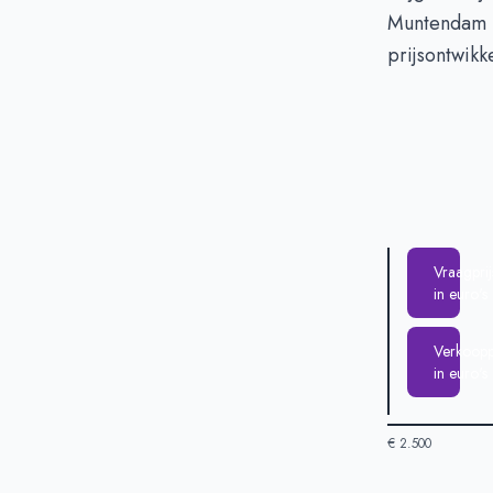
Muntendam 
prijsontwikk
Vraagprij
in euro's
Verkooppr
in euro's
€ 2.500