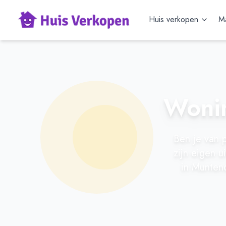
Huis verkopen
Ma
Woni
Ben je van 
zijn eigen 
in Muntend