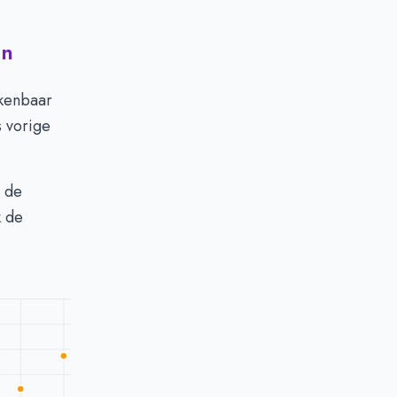
en
kenbaar
 vorige
s de
k de