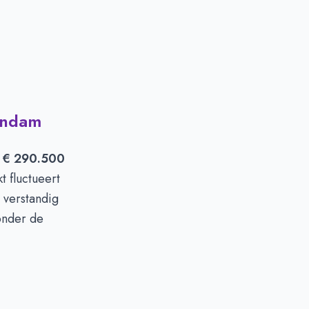
endam
n
€ 290.500
 fluctueert
 verstandig
onder de