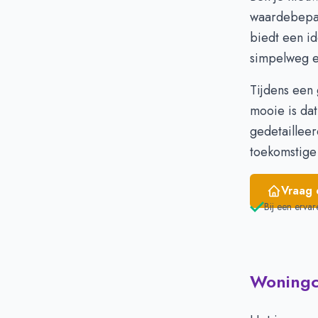
Januari
€
waardebepa
Februari
€
biedt een id
Maart
€
simpelweg e
April
€
Mei
€
Tijdens een 
Juni
€
mooie is da
gedetailleer
toekomstige 
Vraag 
Bij een ervar
Woningci