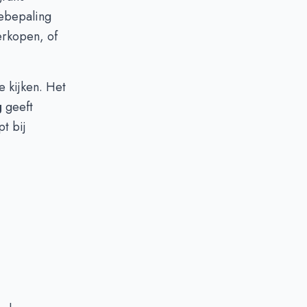
ebepaling
erkopen, of
e kijken. Het
g
geeft
pt bij