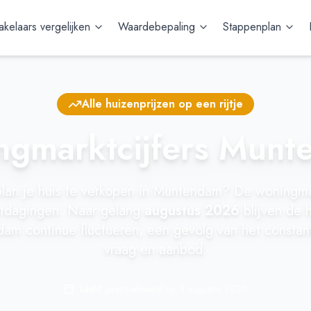
kelaars vergelijken
Waardebepaling
Stappenplan
Alle huizenprijzen op een rijtje
ngmarktcijfers Munt
plan je huis te verkopen in Muntendam? De woningmar
uitdagingen. Naar gelang
augustus 2026
blijven de 
am continue fluctueren, een gevolg van het constan
vraag en aanbod.
Laatst geactualiseerd op:
1 augustus 2026