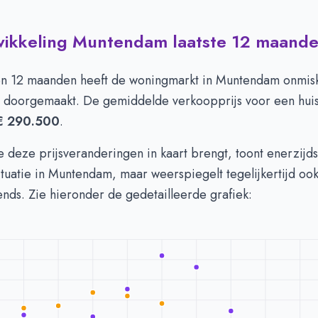
twikkeling Muntendam laatste 12 maand
 in Muntendam per m2
-
Afgelopen 3 maanden (per m2)
Type
Bedrag
euro's
€ 2.869
n 12 maanden heeft de woningmarkt in Muntendam onmis
n euro's
€ 2.819
doorgemaakt. De gemiddelde verkoopprijs voor een huis
€ 290.500
.
 deze prijsveranderingen in kaart brengt, toont enerzijd
ituatie in Muntendam, maar weerspiegelt tegelijkertijd oo
rends. Zie hieronder de gedetailleerde grafiek: