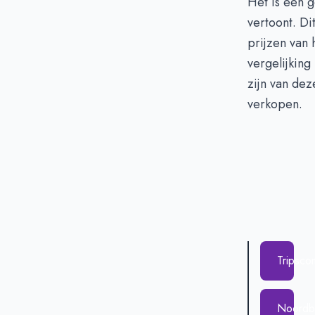
Het is een g
vertoont. Di
prijzen van 
vergelijking
zijn van dez
verkopen.
Tripsco
Noordb