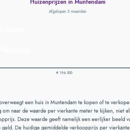
Huizenprijzen in Muntendam
Afgelopen 3 maanden
s
€ 382.500
ijs
€ 290.500
€ 196.000
 in Muntendam
-
Afgelopen 3 maanden
overweegt een huis in Muntendam te kopen of te verkopen
Type
Bedrag
 om naar de waarde per vierkante meter te kijken, niet a
euro's
€ 382.500
opprijs. Deze waarde geeft namelijk een eerlijker beeld v
n euro's
€ 290.500
je geld. De huidige gemiddelde verkoopprijs per vierkante