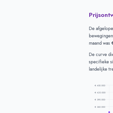
Prijson
Huizenprijzen
Vraagprijs in 
De afgelope
Verkoopprijs i
bewegingen 
maand was
De curve die
specifieke s
landelijke t
€ 450.000
€ 420.000
€ 390.000
€ 360.000