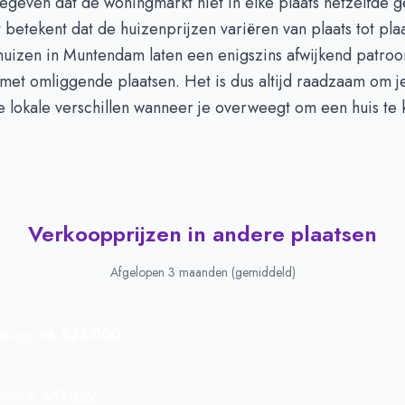
egeven dat de woningmarkt niet in elke plaats hetzelfde 
t betekent dat de huizenprijzen variëren van plaats tot pla
huizen in Muntendam laten een enigszins afwijkend patroo
 met omliggende plaatsen. Het is dus altijd raadzaam om j
e lokale verschillen wanneer je overweegt om een huis te 
Verkoopprijzen in andere plaatsen
Afgelopen 3 maanden (gemiddeld)
mpagnie
€ 825.000
roek
€ 457.222