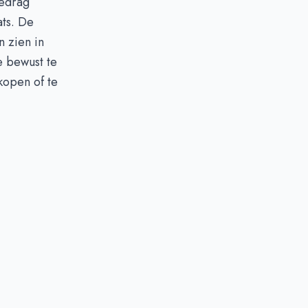
gedrag
ats. De
n zien in
e bewust te
kopen of te