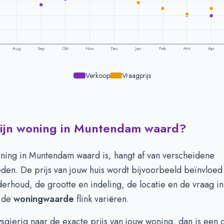
Aug
Sep
Okt
Nov
Dec
Jan
Feb
Mrt
Apr
Verkoop
Vraagprijs
mijn woning in Muntendam waard?
ling per maand -
Muntendam
raagprijs
Verkoopprijs
 324.857
€ 337.089
ning in Muntendam waard is, hangt af van verscheidene
 347.928
€ 337.833
den. De prijs van jouw huis wordt bijvoorbeeld beïnvloed
 351.343
€ 323.245
derhoud, de grootte en indeling, de locatie en de vraag in
 370.973
€ 335.041
 de
woningwaarde
flink variëren.
 366.071
€ 375.916
 354.562
€ 426.038
sgierig naar de exacte prijs van jouw woning, dan is een