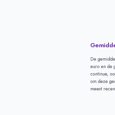
Gemidde
De gemiddel
euro en de 
continue, o
om deze gem
meest recen