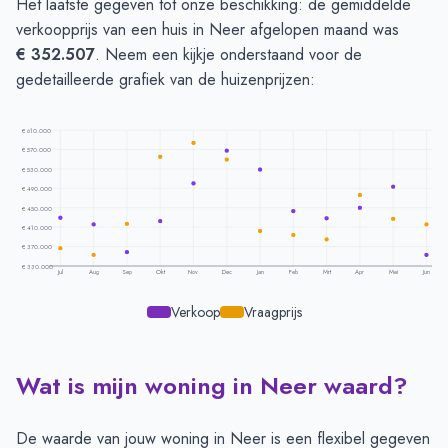
Het laatste gegeven tot onze beschikking: de gemiddelde
verkoopprijs van een huis in Neer afgelopen maand was
€ 352.507
. Neem een kijkje onderstaand voor de
gedetailleerde grafiek van de huizenprijzen:
€ 610.000
€ 570.000
€ 530.000
€ 490.000
€ 450.000
€ 410.000
€ 370.000
€ 330.000
Jul
Aug
Sep
Okt
Nov
Dec
Jan
Feb
Mrt
Apr
Mei
Jun
Verkoop
Vraagprijs
Wat is mijn woning in Neer waard?
Prijsontwikkeling per maand -
Neer
Maand
Vraagprijs
Verkoopprijs
Juli
€ 366.346
€ 429.416
De waarde van jouw woning in Neer is een flexibel gegeven