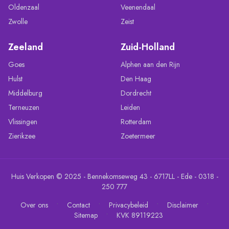
Oldenzaal
Veenendaal
Zwolle
Zeist
Zeeland
Zuid-Holland
Goes
Alphen aan den Rijn
Hulst
Den Haag
Middelburg
Dordrecht
Terneuzen
Leiden
Vlissingen
Rotterdam
Zierikzee
Zoetermeer
Huis Verkopen © 2025 - Bennekomseweg 43 - 6717LL - Ede - 0318 -
250 777
•
•
•
•
Over ons
Contact
Privacybeleid
Disclaimer
•
Sitemap
KVK 89119223