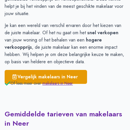
Buggenum
€ 2.880
helpt je bij het vinden van de meest geschikte makelaar voor
Nunhem
€ 2.565
jouw situatie.
Roggel
€ 2.552
Je kan een wereld van verschil ervaren door het kiezen van
de juiste makelaar. Of het nu gaat om het
snel verkopen
van jouw woning of het behalen van een
hogere
verkoopprijs
, de juiste makelaar kan een enorme impact
hebben. Wij helpen je om deze belangrijke keuze te maken,
op basis van heldere en objectieve data.
Vergelijk makelaars in
Neer
Of lees meer over
makelaars in
Neer
Gemiddelde tarieven van makelaars
in Neer