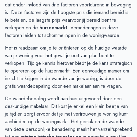
Augustus
€ 352.875
€ 416.071
dat onder invloed van drie factoren voortdurend in beweging
September
€ 416.714
€ 359.000
is. Deze factoren zijn de hoogste prijs die iemand bereid is
Oktober
€ 555.000
€ 423.000
te betalen, de laagste prijs waarvoor jij bereid bent te
November
€ 583.333
€ 500.000
verkopen en de
huizenmarkt
. Veranderingen in deze
December
€ 549.875
€ 568.125
factoren leiden tot schommelingen in de woningwaarde.
Januari
€ 402.333
€ 528.812
Het is raadzaam om je te oriënteren op de huidige waarde
Februari
€ 394.000
€ 443.329
van je woning voor het geval je ooit van plan bent te
Maart
€ 384.375
€ 428.541
verkopen. Tijdige kennis hierover biedt je de kans strategisch
April
€ 475.750
€ 449.881
te opereren op de huizenmarkt. Een eenvoudige manier om
Mei
€ 426.625
€ 492.878
inzicht te krijgen in de waarde van je woning, is door de
Juni
€ 415.357
€ 352.507
gratis
waardebepaling
door een makelaar aan te vragen.
De waardebepaling wordt aan huis uitgevoerd door een
deskundige makelaar. Dit kost je enkel een klein beetje van
je tijd en zorgt ervoor dat je met vertrouwen je woning kunt
aanbieden op de woningmarkt. Het gemak en de waarde
van deze persoonlijke benadering maakt het vanzelfsprekend
tot een
minimalistische investering
in potentiële winst bij