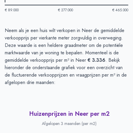
€ 89.000
€ 277.000
€ 465.000
Huizenprijzen in Neer
-
Afgelopen 3 maanden
Neem als je een huis wilt verkopen in Neer de gemiddelde
Type
Bedrag
verkoopprijs per vierkante meter zorgvuldig in overweging.
Vraagprijs in euro's
€ 415.357
Deze waarde is een heldere graadmeter om de potentiële
Verkoopprijs in euro's
marktwaarde van je woning te bepalen. Momenteel is de
€ 352.507
gemiddelde verkoopprijs per m² in Neer
€ 3.336
. Bekijk
hieronder de onderstaande grafiek voor een overzicht van
de fluctuerende verkoopprijzen en vraagprijzen per m² in de
afgelopen drie maanden:
Huizenprijzen in Neer per m2
Afgelopen 3 maanden (per m2)