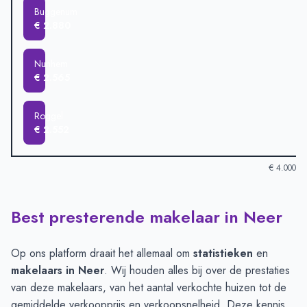
Buggenum
€ 2.880
Nunhem
€ 2.565
Roggel
€ 2.552
€ 4.000
Best presterende makelaar in Neer
Verkoopprijzen in andere plaatsen per m2
-
Afgelopen 3 maand
Plaats
Gemiddelde verkoopprijs
Heythuysen
€ 3.664
Op ons platform draait het allemaal om
statistieken
en
Horn
€ 3.527
makelaars in Neer
. Wij houden alles bij over de prestaties
Haelen
€ 3.436
van deze makelaars, van het aantal verkochte huizen tot de
Neer
€ 3.336
gemiddelde verkoopprijs en verkoopsnelheid. Deze kennis