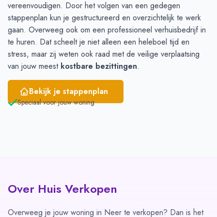
vereenvoudigen. Door het volgen van een gedegen
April
6
4
stappenplan
kun je gestructureerd en overzichtelijk te werk
Mei
4
4
gaan. Overweeg ook om een professioneel verhuisbedrijf in
Juni
3
7
te huren. Dat scheelt je niet alleen een heleboel tijd en
stress, maar zij weten ook raad met de veilige verplaatsing
van jouw meest
kostbare bezittingen
.
Bekijk je stappenplan
Speciaal voor jouw woning
Over Huis Verkopen
Overweeg je jouw woning in Neer te verkopen? Dan is het