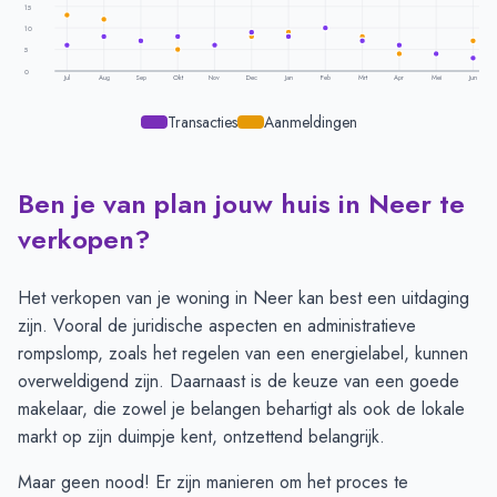
15
10
5
0
Jul
Aug
Sep
Okt
Nov
Dec
Jan
Feb
Mrt
Apr
Mei
Jun
Transacties
Aanmeldingen
Ben je van plan jouw huis in Neer te
Transacties en aanmeldingen per maand -
Neer
Maand
Transacties
Aanmeldingen
verkopen?
Juli
6
13
Augustus
8
12
Het verkopen van je woning in Neer kan best een uitdaging
September
7
7
zijn. Vooral de juridische aspecten en administratieve
Oktober
8
5
rompslomp, zoals het regelen van een energielabel, kunnen
November
6
6
overweldigend zijn. Daarnaast is de keuze van een goede
December
9
8
makelaar, die zowel je belangen behartigt als ook de lokale
Januari
8
9
markt op zijn duimpje kent, ontzettend belangrijk.
Februari
10
10
Maar geen nood! Er zijn manieren om het proces te
Maart
7
8