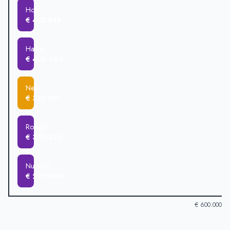
Horn
€ 427.948
Haelen
€ 406.262
Neer
€ 352.507
Roggel
€ 323.333
Nunhem
€ 295.000
€ 600.000