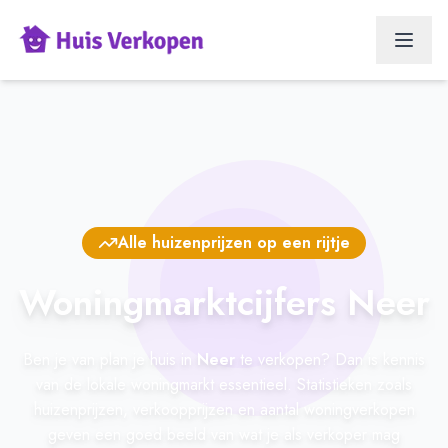
Alle huizenprijzen op een rijtje
Woningmarktcijfers Neer
Ben je van plan je huis in
Neer
te verkopen? Dan is kennis
van de lokale woningmarkt essentieel. Statistieken zoals
huizenprijzen, verkoopprijzen en aantal woningverkopen
geven een goed beeld van wat je als verkoper mag