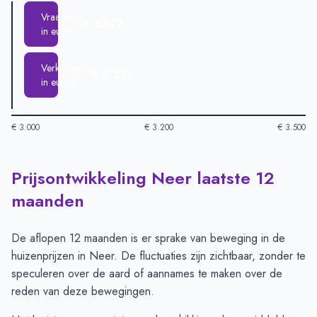
Vraagprijs
€ 3.372
in euro's
Verkoopprijs
€ 3.336
in euro's
€ 3.000
€ 3.200
€ 3.500
Prijsontwikkeling Neer laatste 12
Huizenprijzen in Neer per m2
-
Afgelopen 3 maanden (per m2)
Type
Bedrag
maanden
Vraagprijs in euro's
€ 3.372
Verkoopprijs in euro's
€ 3.336
De aflopen 12 maanden is er sprake van beweging in de
huizenprijzen in Neer. De fluctuaties zijn zichtbaar, zonder te
speculeren over de aard of aannames te maken over de
reden van deze bewegingen.