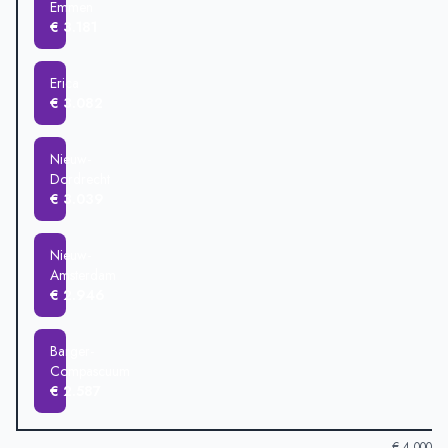
Emmen
€ 3.181
Erica
€ 3.082
Nieuw-
Dordrecht
€ 3.039
Nieuw-
Amsterdam
€ 2.946
Barger-
Compascuum
€ 2.587
€ 4.000