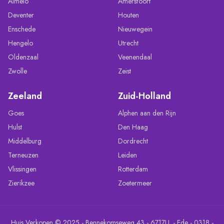
Almelo
Amersfoort
Deventer
Houten
Enschede
Nieuwegein
Hengelo
Utrecht
Oldenzaal
Veenendaal
Zwolle
Zeist
Zeeland
Zuid-Holland
Goes
Alphen aan den Rijn
Hulst
Den Haag
Middelburg
Dordrecht
Terneuzen
Leiden
Vlissingen
Rotterdam
Zierikzee
Zoetermeer
Huis Verkopen © 2025 - Bennekomseweg 43 - 6717LL - Ede - 0318 -