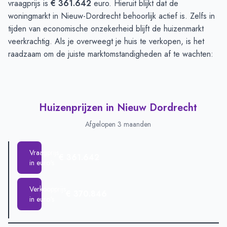
vraagprijs is
€ 361.642
euro. Hieruit blijkt dat de
woningmarkt in Nieuw-Dordrecht behoorlijk actief is. Zelfs in
tijden van economische onzekerheid blijft de huizenmarkt
veerkrachtig. Als je overweegt je huis te verkopen, is het
raadzaam om de juiste marktomstandigheden af te wachten:
Huizenprijzen in Nieuw Dordrecht
Afgelopen 3 maanden
Vraagprijs
€ 361.642
in euro's
Verkoopprijs
€ 370.846
in euro's