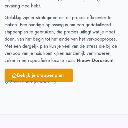
Februari
3
6
ervaring mee hebt.
Maart
3
9
Gelukkig zijn er strategieën om dit proces efficiënter te
April
7
9
maken. Een handige oplossing is om een gedetailleerd
Mei
8
9
stappenplan
te gebruiken, die precies uitlegt wat je moet
Juni
8
7
doen, van het begin tot het einde van het verkoopproces.
Met een dergelijk plan kun je veel van de stress die bij de
verkoop van je huis komt kijken aanzienlijk verminderen,
zeker in een specifieke locatie zoals
Nieuw-Dordrecht
.
Bekijk je stappenplan
Speciaal voor jouw woning