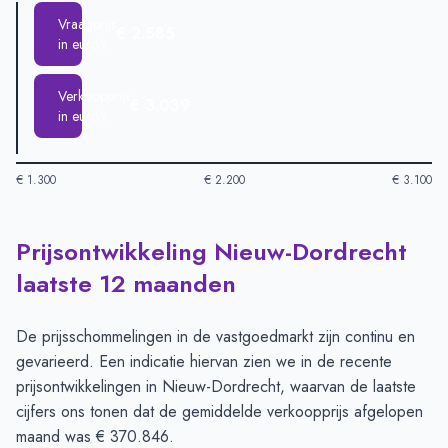
Vraagprijs
€ 2.585
in euro's
Verkoopprijs
€ 3.039
in euro's
€ 1.300
€ 2.200
€ 3.100
Prijsontwikkeling Nieuw-Dordrecht
Huizenprijzen in Nieuw Dordrecht per m2
-
Afgelopen 3 maand
Type
B
laatste 12 maanden
Vraagprijs in euro's
€ 2.585
Verkoopprijs in euro's
€ 3.039
De prijsschommelingen in de vastgoedmarkt zijn continu en
gevarieerd. Een indicatie hiervan zien we in de recente
prijsontwikkelingen in Nieuw-Dordrecht, waarvan de laatste
cijfers ons tonen dat de gemiddelde verkoopprijs afgelopen
maand was € 370.846.