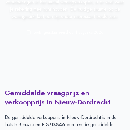
veranderingen in het aantal woningverkopen, is er veel waar
je rekening mee kunt houden. De huidige situatie op de
woningmarkt laat een bijzonder interessant beeld zien.
Laatst geactualiseerd op:
1 augustus 2026
Gemiddelde vraagprijs en
verkoopprijs in Nieuw-Dordrecht
De gemiddelde verkoopprijs in
Nieuw-Dordrecht
is in de
laatste 3 maanden
€ 370.846
euro en de gemiddelde