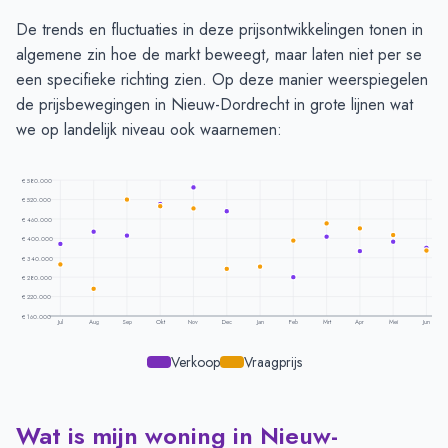
De trends en fluctuaties in deze prijsontwikkelingen tonen in
algemene zin hoe de markt beweegt, maar laten niet per se
een specifieke richting zien. Op deze manier weerspiegelen
de prijsbewegingen in Nieuw-Dordrecht in grote lijnen wat
we op landelijk niveau ook waarnemen:
€ 580.000
€ 520.000
€ 460.000
€ 400.000
€ 340.000
€ 280.000
€ 220.000
€ 160.000
Jul
Aug
Sep
Okt
Nov
Dec
Jan
Feb
Mrt
Apr
Mei
Jun
Verkoop
Vraagprijs
Wat is mijn woning in Nieuw-
Prijsontwikkeling per maand -
Nieuw Dordrecht