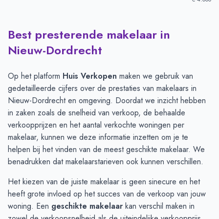
Best presterende makelaar in
Verkoopprijzen in andere plaatsen per m2
-
Afgelopen 3 maand
Plaats
Gemiddelde verkoopp
Nieuw-Dordrecht
Klazienaveen
€ 3.512
Zwartemeer
€ 3.280
Op het platform
Huis Verkopen
maken we gebruik van
Emmen
€ 3.181
gedetailleerde cijfers over de prestaties van makelaars in
Erica
€ 3.082
Nieuw-Dordrecht en omgeving. Doordat we inzicht hebben
Nieuw-Dordrecht
€ 3.039
in zaken zoals de snelheid van verkoop, de behaalde
Nieuw-Amsterdam
€ 2.946
verkoopprijzen en het aantal verkochte woningen per
Barger-Compascuum
€ 2.587
makelaar, kunnen we deze informatie inzetten om je te
helpen bij het vinden van de meest geschikte makelaar. We
benadrukken dat makelaarstarieven ook kunnen verschillen.
Het kiezen van de juiste makelaar is geen sinecure en het
heeft grote invloed op het succes van de verkoop van jouw
woning. Een
geschikte makelaar
kan verschil maken in
zowel de verkoopsnelheid als de uiteindelijke verkoopprijs.