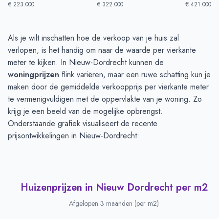
€ 223.000
€ 322.000
€ 421.000
Huizenprijzen in Nieuw Dordrecht
-
Afgelopen 3 maanden
Als je wilt inschatten hoe de verkoop van je huis zal
Type
Bedrag
verlopen, is het handig om naar de waarde per vierkante
Vraagprijs in euro's
€ 361.642
meter te kijken. In Nieuw-Dordrecht kunnen de
Verkoopprijs in euro's
woningprijzen
flink variëren, maar een ruwe schatting kun je
€ 370.846
maken door de gemiddelde verkoopprijs per vierkante meter
te vermenigvuldigen met de oppervlakte van je woning. Zo
krijg je een beeld van de mogelijke opbrengst.
Onderstaande grafiek visualiseert de recente
prijsontwikkelingen in Nieuw-Dordrecht:
Huizenprijzen in Nieuw Dordrecht per m2
Afgelopen 3 maanden (per m2)