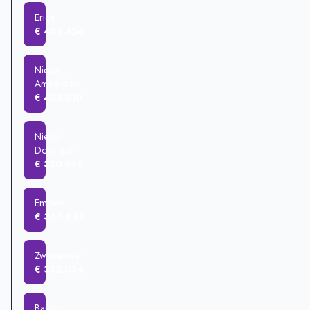
Erica
€ 406.456
Nieuw-
Amsterdam
€ 403.010
Nieuw-
Dordrecht
€ 370.846
Emmen
€ 360.866
Zwartemeer
€ 352.034
Barger-