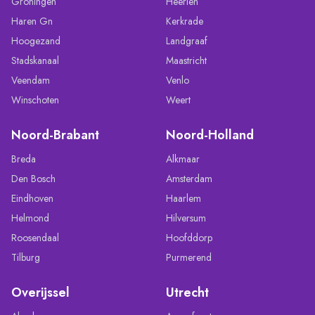
Groningen
Heerlen
Haren Gn
Kerkrade
Hoogezand
Landgraaf
Stadskanaal
Maastricht
Veendam
Venlo
Winschoten
Weert
Noord-Brabant
Noord-Holland
Breda
Alkmaar
Den Bosch
Amsterdam
Eindhoven
Haarlem
Helmond
Hilversum
Roosendaal
Hoofddorp
Tilburg
Purmerend
Overijssel
Utrecht