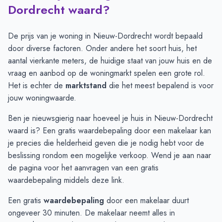
Maand
Vraagprijs
Verkoopprijs
Dordrecht waard?
Juli
€ 318.800
€ 383.025
Augustus
€ 244.666
€ 421.100
De prijs van je woning in Nieuw-Dordrecht wordt bepaald
September
€ 519.800
€ 408.500
door diverse factoren. Onder andere het soort huis, het
Oktober
€ 499.000
€ 507.083
aantal vierkante meters, de huidige staat van jouw huis en de
November
€ 492.333
€ 557.000
vraag en aanbod op de woningmarkt spelen een grote rol.
December
€ 305.000
€ 483.812
Het is echter de
marktstand
die het meest bepalend is voor
Januari
€ 312.375
€ 315.083
jouw woningwaarde.
Februari
€ 393.916
€ 280.125
Ben je nieuwsgierig naar hoeveel je huis in Nieuw-Dordrecht
Maart
€ 446.500
€ 405.000
waard is? Een gratis waardebepaling door een makelaar kan
April
€ 430.777
€ 360.146
je precies die helderheid geven die je nodig hebt voor de
Mei
€ 410.833
€ 389.039
beslissing rondom een mogelijke verkoop. Wend je aan naar
Juni
€ 361.642
€ 370.846
de pagina voor het aanvragen van een gratis
waardebepaling middels deze
link
.
Een gratis
waardebepaling
door een makelaar duurt
ongeveer 30 minuten. De makelaar neemt alles in