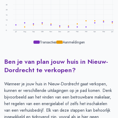
25
20
15
10
5
0
Jul
Aug
Sep
Okt
Nov
Dec
Jan
Feb
Mrt
Apr
Mei
Jun
Transacties
Aanmeldingen
Ben je van plan jouw huis in Nieuw-
Transacties en aanmeldingen per maand -
Nieuw Dordrecht
Maand
Transacties
Aanmeldingen
Dordrecht te verkopen?
Juli
5
5
Augustus
7
3
Wanneer je jouw huis in Nieuw-Dordrecht gaat verkopen,
September
6
5
kunnen er verschillende uitdagingen op je pad komen. Denk
Oktober
7
6
bijvoorbeeld aan het vinden van een betrouwbare makelaar,
November
5
6
het regelen van een energielabel of zelfs het inschakelen
December
4
3
van een verhuisbedrijf. Elk van deze stappen kan behoorlijk
Januari
3
4
ingewikkeld en tijdrovend zijn, vooral als je hier geen