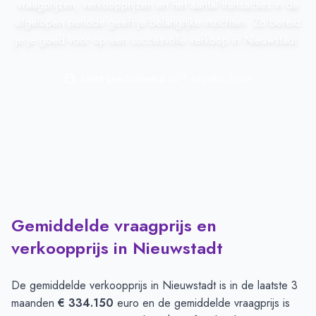
vraagprijzen, verkoopprijzen en het aantal transacties in de
afgelopen periode geeft je belangrijke inzichten. Zo bereid
je je goed voor op een succesvolle verkoop in Nieuwstadt.
Laatst geactualiseerd op:
1 augustus 2026
Gemiddelde vraagprijs en
verkoopprijs in Nieuwstadt
De gemiddelde verkoopprijs in
Nieuwstadt
is in de laatste 3
maanden
€ 334.150
euro en de gemiddelde vraagprijs is