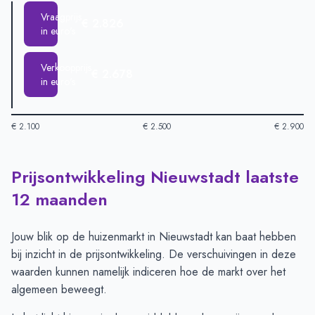
Vraagprijs
€ 2.826
in euro's
Verkoopprijs
€ 2.678
in euro's
€ 2.100
€ 2.500
€ 2.900
Prijsontwikkeling Nieuwstadt laatste
Huizenprijzen in Nieuwstadt per m2
-
Afgelopen 3 maanden (p
Type
Bedra
12 maanden
Vraagprijs in euro's
€ 2.826
Verkoopprijs in euro's
€ 2.678
Jouw blik op de huizenmarkt in Nieuwstadt kan baat hebben
bij inzicht in de prijsontwikkeling. De verschuivingen in deze
waarden kunnen namelijk indiceren hoe de markt over het
algemeen beweegt.