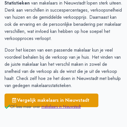
Statistieken
van makelaars in Nieuwstadt lopen sterk uiteen.
Roosteren
€ 2.965
Denk aan verschillen in succespercentages, verkoopsnelheid
Born
€ 2.867
van huizen en de gemiddelde verkoopprijs. Daarnaast kan
Grevenbicht
€ 2.707
ook de ervaring en de persoonlijke benadering per makelaar
Nieuwstadt
€ 2.678
verschillen, wat invloed kan hebben op hoe soepel het
Susteren
€ 2.579
verkoopproces verloopt.
Door het kiezen van een passende makelaar kun je veel
voordeel behalen bij de verkoop van je huis. Het vinden van
de juiste makelaar kan het verschil maken in zowel de
snelheid van de verkoop als de winst die je uit de verkoop
haalt. Check zelf hoe ze het doen in Nieuwstadt met behulp
van gedegen
makelaarsstatistieken
.
Vergelijk makelaars in
Nieuwstadt
Of lees meer over
makelaars in
Nieuwstadt