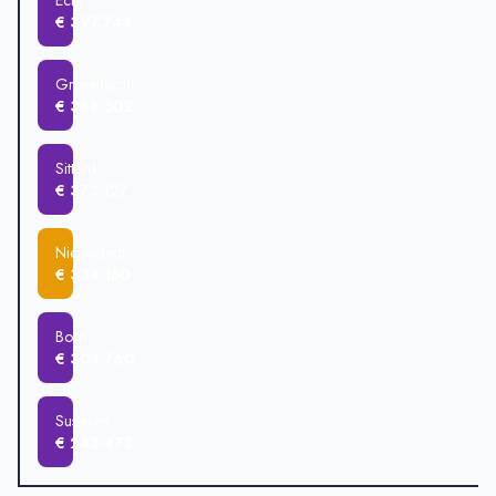
Echt
€ 397.744
Grevenbicht
€ 388.502
Sittard
€ 373.127
Nieuwstadt
€ 334.150
Born
€ 304.760
Susteren
€ 243.473