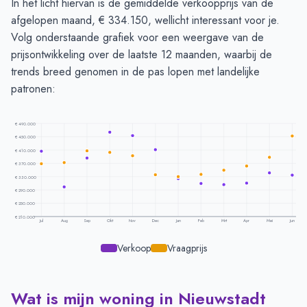
In het licht hiervan is de gemiddelde verkoopprijs van de
afgelopen maand, € 334.150, wellicht interessant voor je.
Volg onderstaande grafiek voor een weergave van de
prijsontwikkeling over de laatste 12 maanden, waarbij de
trends breed genomen in de pas lopen met landelijke
patronen:
€ 490.000
€ 450.000
€ 410.000
€ 370.000
€ 330.000
€ 290.000
€ 250.000
€ 210.000
Jul
Aug
Sep
Okt
Nov
Dec
Jan
Feb
Mrt
Apr
Mei
Jun
Verkoop
Vraagprijs
Wat is mijn woning in Nieuwstadt
Prijsontwikkeling per maand -
Nieuwstadt