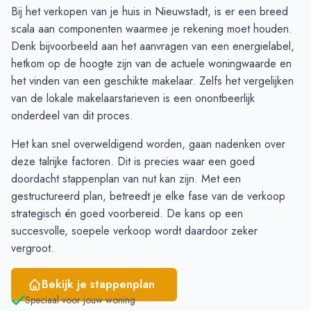
Augustus
11
11
Bij het verkopen van je huis in Nieuwstadt, is er een breed
September
13
9
scala aan componenten waarmee je rekening moet houden.
Oktober
11
10
Denk bijvoorbeeld aan het aanvragen van een
energielabel
,
November
11
13
hetkom op de hoogte zijn van de actuele
woningwaarde
en
December
9
9
het vinden van een geschikte makelaar. Zelfs het vergelijken
Januari
8
9
van de lokale
makelaarstarieven
is een onontbeerlijk
Februari
9
9
onderdeel van dit proces.
Maart
12
14
Het kan snel overweldigend worden, gaan nadenken over
April
13
17
deze talrijke factoren. Dit is precies waar een goed
Mei
15
19
doordacht
stappenplan
van nut kan zijn. Met een
Juni
13
16
gestructureerd plan, betreedt je elke fase van de verkoop
strategisch én goed voorbereid. De kans op een
succesvolle, soepele verkoop wordt daardoor zeker
vergroot.
Bekijk je stappenplan
Speciaal voor jouw woning