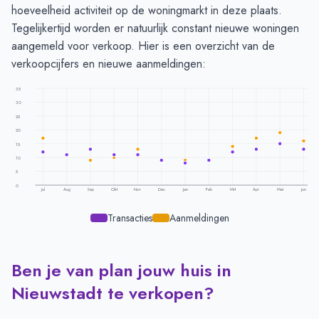
hoeveelheid activiteit op de woningmarkt in deze plaats.
Tegelijkertijd worden er natuurlijk constant nieuwe woningen
aangemeld voor verkoop. Hier is een overzicht van de
verkoopcijfers en nieuwe aanmeldingen:
35
30
25
20
15
10
5
0
Jul
Aug
Sep
Okt
Nov
Dec
Jan
Feb
Mrt
Apr
Mei
Jun
Transacties
Aanmeldingen
Ben je van plan jouw huis in
Transacties en aanmeldingen per maand -
Nieuwstadt
Maand
Transacties
Aanmeldingen
Nieuwstadt te verkopen?
Juli
12
17