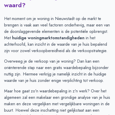
Maand
Vraagprijs
Verkoopprijs
waard?
Juli
€ 368.470
€ 406.644
Augustus
€ 371.909
€ 299.206
Het moment om je woning in Nieuwstadt op de markt te
September
€ 407.944
€ 385.887
brengen is vaak aan veel factoren onderhevig, maar een van
Oktober
€ 402.950
€ 464.132
de doorslaggevende elementen is de potentiële opbrengst.
November
€ 392.576
€ 453.208
Met
huidige woningmarktomstandigheden
in het
December
€ 335.666
€ 411.152
achterhoofd, kan inzicht in de waarde van je huis bepalend
Januari
€ 330.200
€ 324.637
zijn voor zowel verkoopbereidheid als de verkoopstrategie.
Februari
€ 336.977
€ 308.987
Overweeg je de verkoop van je woning? Dan kan een
Maart
€ 349.128
€ 305.833
oriënterende stap naar een
gratis waardebepaling
bijzonder
April
€ 362.000
€ 310.203
nuttig zijn. Hiermee verkrijg je namelijk inzicht in de huidige
Mei
€ 388.210
€ 341.941
waarde van je huis zonder enige verplichting tot verkoop.
Juni
€ 452.187
€ 334.150
Maar hoe gaat zo'n waardebepaling in z'n werk? Over het
algemeen zal een makelaar een grondige analyse van je huis
maken en deze vergelijken met vergelijkbare woningen in de
buurt. Hoewel deze inschatting niet gelijkstaat aan een