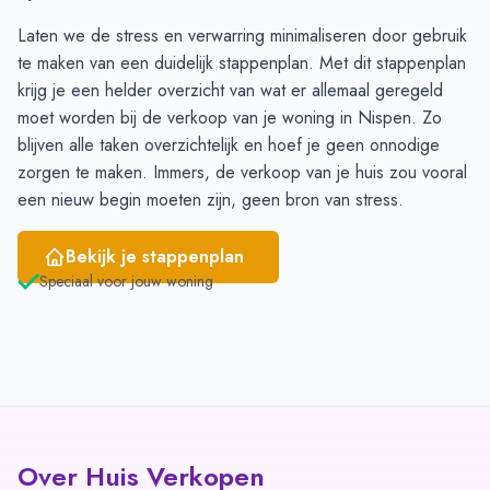
April
8
7
Laten we de stress en verwarring minimaliseren door gebruik
Mei
6
5
te maken van een duidelijk stappenplan. Met
dit stappenplan
Juni
1
6
krijg je een helder overzicht van wat er allemaal geregeld
moet worden bij de verkoop van je woning in Nispen. Zo
blijven alle taken overzichtelijk en hoef je geen onnodige
zorgen te maken. Immers, de verkoop van je huis zou vooral
een nieuw begin moeten zijn, geen bron van stress.
Bekijk je stappenplan
Speciaal voor jouw woning
Over Huis Verkopen