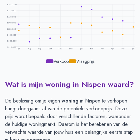
€ 800.000
€ 730.000
€ 660.000
€ 590.000
€ 520.000
€ 450.000
€ 380.000
€ 310.000
Jul
Aug
Sep
Okt
Nov
Dec
Jan
Feb
Mrt
Apr
Mei
Jun
Verkoop
Vraagprijs
Wat is mijn woning in Nispen waard?
Prijsontwikkeling per maand -
Nispen
Maand
Vraagprijs
Verkoopprijs
Juli
€ 500.000
€ 572.500
De beslissing om je eigen
woning
in Nispen te verkopen
Augustus
€ 556.600
€ 367.500
hangt doorgaans af van de potentiële verkoopprijs. Deze
September
€ 531.400
€ 407.750
prijs wordt bepaald door verschillende factoren, waaronder
Oktober
€ 533.666
€ 410.666
de huidige woningmarkt. Daarom is het berekenen van de
November
€ 423.000
€ 432.250
verwachte waarde van jouw huis een belangrijke eerste stap
December
€ 585.400
€ 416.500
in het verkoopproces.