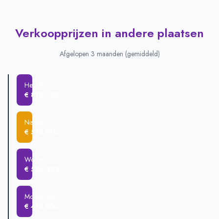
Verkoopprijzen in andere plaatsen
Afgelopen 3 maanden (gemiddeld)
Heerle
€ 870.250
Nispen
€ 572.870
Wouw
€ 526.333
Moerstraten
€ 410.000