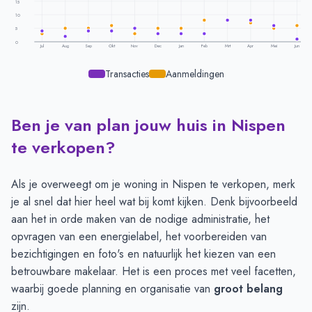
15
10
5
0
Jul
Aug
Sep
Okt
Nov
Dec
Jan
Feb
Mrt
Apr
Mei
Jun
Transacties
Aanmeldingen
Ben je van plan jouw huis in Nispen
Transacties en aanmeldingen per maand -
Nispen
Maand
Transacties
Aanmeldingen
te verkopen?
Juli
4
3
Augustus
2
5
Als je overweegt om je woning in Nispen te verkopen, merk
September
4
5
je al snel dat hier heel wat bij komt kijken. Denk bijvoorbeeld
Oktober
4
6
aan het in orde maken van de nodige administratie, het
November
5
3
opvragen van een energielabel, het voorbereiden van
December
3
5
bezichtigingen en foto's en natuurlijk het kiezen van een
Januari
3
5
betrouwbare makelaar. Het is een proces met veel facetten,
Februari
3
8
waarbij goede planning en organisatie van
groot belang
Maart
8
8
zijn.