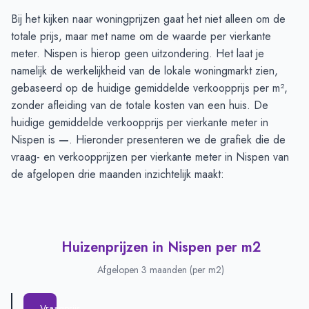
Huizenprijzen in Nispen
-
Afgelopen 3 maanden
Bij het kijken naar woningprijzen gaat het niet alleen om de
Type
Bedrag
totale prijs, maar met name om de waarde per vierkante
Vraagprijs in euro's
€ 539.083
meter. Nispen is hierop geen uitzondering. Het laat je
Verkoopprijs in euro's
namelijk de werkelijkheid van de lokale woningmarkt zien,
€ 572.870
gebaseerd op de huidige gemiddelde verkoopprijs per m²,
zonder afleiding van de totale kosten van een huis. De
huidige gemiddelde verkoopprijs per vierkante meter in
Nispen is
—
. Hieronder presenteren we de grafiek die de
vraag- en verkoopprijzen per vierkante meter in Nispen van
de afgelopen drie maanden inzichtelijk maakt:
Huizenprijzen in Nispen per m2
Afgelopen 3 maanden (per m2)
Vraagprijs