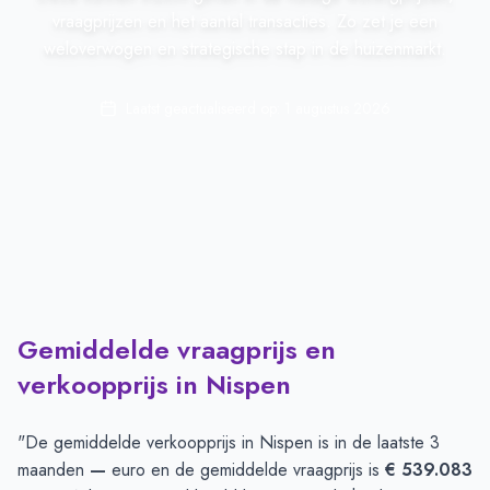
vraagprijzen en het aantal transacties. Zo zet je een
weloverwogen en strategische stap in de huizenmarkt.
Laatst geactualiseerd op:
1 augustus 2026
Gemiddelde vraagprijs en
verkoopprijs in Nispen
"De gemiddelde verkoopprijs in
Nispen
is in de laatste 3
maanden
—
euro en de gemiddelde vraagprijs is
€ 539.083