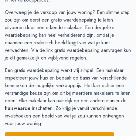
Januari
€ 585.000
€ 775.000
Overweeg je de verkoop van jouw woning? Een slimme stap
Februari
€ 559.375
€ 742.000
zou zijn om eerst een gratis waardebepaling te laten
Maart
€ 480.125
€ 653.972
uitvoeren door een erkende makelaar. Een dergelijke
April
€ 496.000
€ 629.766
waardebepaling kan heel verhelderend zijn, omdat je
Mei
€ 449.400
€ 609.958
daarmee een realistisch beeld krijgt van wat je kunt
Juni
€ 539.083
-
verwachten. Via de link
gratis waardebepaling aanvragen
kun
je dit gemakkelijk en vrijblijvend regelen.
Een gratis waardebepaling werkt vrij simpel. Een makelaar
inspecteert jouw huis en bepaalt op basis van verschillende
kenmerken de mogelijke verkoopprijs. Het kan echter een
verstandige keuze zijn om dit bij meerdere makelaars te laten
doen. Elke makelaar kan namelijk op een andere manier de
huiswaarde
inschatten. Zo krijg je vanuit verschillende
invalshoeken een beeld van wat je zou kunnen ontvangen
voor jouw woning.