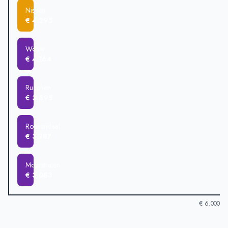
Nispen
€ 4.295
Wouw
€ 4.164
Rucphen
€ 3.895
Roosendaal
€ 3.787
Moerstraten
€ 3.083
€ 6.000