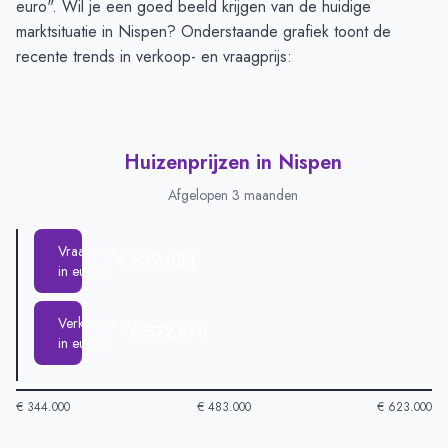
euro". Wil je een goed beeld krijgen van de huidige
marktsituatie in Nispen? Onderstaande grafiek toont de
recente trends in verkoop- en vraagprijs:
Huizenprijzen in Nispen
Afgelopen 3 maanden
Vraagprijs
€ 539.083
in euro's
Verkoopprijs
€ 572.870
in euro's
€ 344.000
€ 483.000
€ 623.000