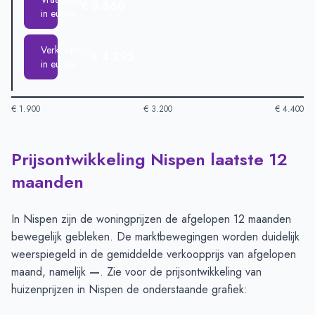
€ 3.660
in euro's
Verkoopprijs
€ 4.295
in euro's
€ 1.900
€ 3.200
€ 4.400
Prijsontwikkeling Nispen laatste 12
Huizenprijzen in Nispen per m2
-
Afgelopen 3 maanden (per m
Type
Bedrag
maanden
Vraagprijs in euro's
€ 3.660
Verkoopprijs in euro's
€ 4.295
In Nispen zijn de woningprijzen de afgelopen 12 maanden
bewegelijk gebleken. De marktbewegingen worden duidelijk
weerspiegeld in de gemiddelde verkoopprijs van afgelopen
maand, namelijk
—
. Zie voor de prijsontwikkeling van
huizenprijzen in Nispen de onderstaande grafiek: