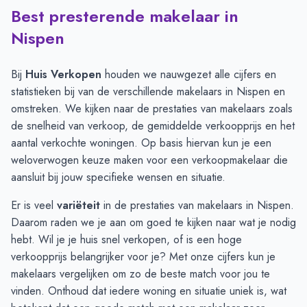
Best presterende makelaar in
Verkoopprijzen in andere plaatsen per m2
-
Afgelopen 3 maand
Plaats
Gemiddelde verkoopprijs
Nispen
Heerle
€ 5.409
Nispen
€ 4.295
Bij
Huis Verkopen
houden we nauwgezet alle cijfers en
Wouw
€ 4.164
statistieken bij van de verschillende makelaars in Nispen en
Rucphen
€ 3.895
omstreken. We kijken naar de prestaties van makelaars zoals
Roosendaal
€ 3.787
de snelheid van verkoop, de gemiddelde verkoopprijs en het
Moerstraten
€ 3.083
aantal verkochte woningen. Op basis hiervan kun je een
weloverwogen keuze maken voor een verkoopmakelaar die
aansluit bij jouw specifieke wensen en situatie.
Er is veel
variëteit
in de prestaties van makelaars in Nispen.
Daarom raden we je aan om goed te kijken naar wat je nodig
hebt. Wil je je huis snel verkopen, of is een hoge
verkoopprijs belangrijker voor je? Met onze cijfers kun je
makelaars vergelijken om zo de beste match voor jou te
vinden. Onthoud dat iedere woning en situatie uniek is, wat