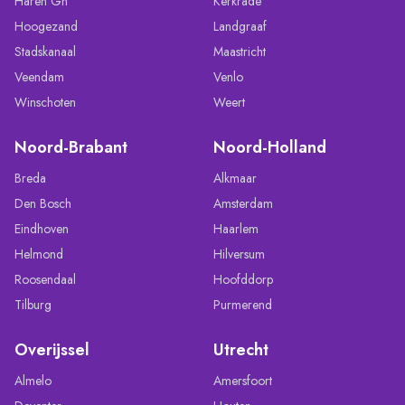
Haren Gn
Kerkrade
Hoogezand
Landgraaf
Stadskanaal
Maastricht
Veendam
Venlo
Winschoten
Weert
Noord-Brabant
Noord-Holland
Breda
Alkmaar
Den Bosch
Amsterdam
Eindhoven
Haarlem
Helmond
Hilversum
Roosendaal
Hoofddorp
Tilburg
Purmerend
Overijssel
Utrecht
Almelo
Amersfoort