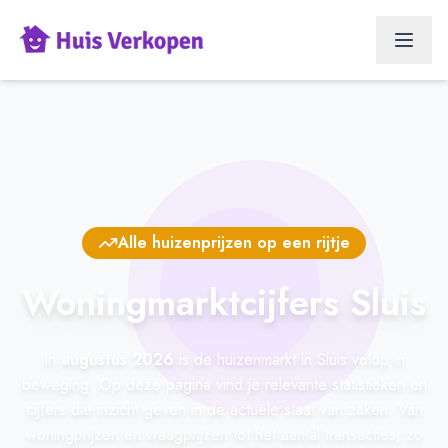
Alle huizenprijzen op een rijtje
Woningmarktcijfers Sluis
In
augustus 2026
is de huizenmarkt in Sluis volop in
beweging. Op deze pagina vind je relevante statistieken en
cijfers die inzicht geven in de actuele staat van zaken. Van
woningprijzen en vraagprijzen tot het aantal transacties, zo