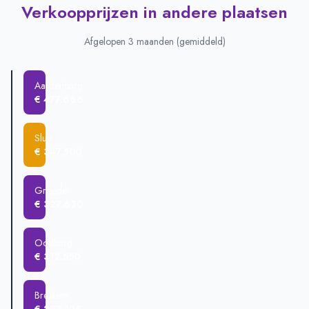
Verkoopprijzen in andere plaatsen
Afgelopen 3 maanden (gemiddeld)
Aardenburg
€ 477.666
Sluis
€ 347.500
Groede
€ 327.630
Oostburg
€ 312.550
Breskens