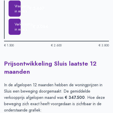
Vraagprijs
€ 3.667
in euro's
Verkoopprijs
€ 3.084
in euro's
€ 1.500
€ 2.600
€ 3.800
Prijsontwikkeling Sluis laatste 12
Huizenprijzen in Sluis per m2
-
Afgelopen 3 maanden (per m2)
Type
Bedrag
maanden
Vraagprijs in euro's
€ 3.667
Verkoopprijs in euro's
€ 3.084
In de afgelopen 12 maanden hebben de woningprijzen in
Sluis een beweging doorgemaakt. De gemiddelde
verkoopprijs afgelopen maand was
€ 347.500
. Hoe deze
beweging zich exact heeft voorgedaan is zichtbaar in de
onderstaande grafiek: