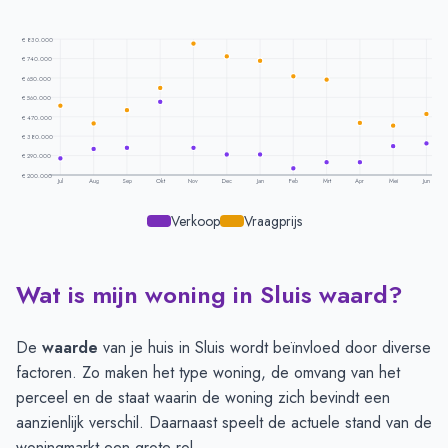
€ 830.000
€ 740.000
€ 650.000
€ 560.000
€ 470.000
€ 380.000
€ 290.000
€ 200.000
Jul
Aug
Sep
Okt
Nov
Dec
Jan
Feb
Mrt
Apr
Mei
Jun
Verkoop
Vraagprijs
Wat is mijn woning in Sluis waard?
Prijsontwikkeling per maand -
Sluis
Maand
Vraagprijs
Verkoopprijs
Juli
€ 520.578
€ 277.600
De
waarde
van je huis in Sluis wordt beïnvloed door diverse
Augustus
€ 440.428
€ 321.333
factoren. Zo maken het type woning, de omvang van het
September
€ 500.590
€ 325.800
perceel en de staat waarin de woning zich bevindt een
Oktober
€ 604.333
€ 540.000
aanzienlijk verschil. Daarnaast speelt de actuele stand van de
November
€ 809.714
€ 326.250
woningmarkt een grote rol.