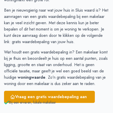
December
€ 751.454
€ 295.625
Ben je nieuwsgierig naar wat jouw huis in Sluis waard is? Het
Januari
€ 730.136
€ 295.625
aanvragen van een gratis waardebepaling bij een makelaar
Februari
€ 658.821
€ 231.875
kan je veel inzicht geven. Met deze kennis kun je beter
Maart
€ 643.468
€ 259.375
bepalen of dit het moment is om je woning te verkopen. Je
April
€ 442.571
€ 259.375
kunt deze aanvraag doen door te klikken op de volgende
Mei
€ 429.466
€ 333.750
link:
gratis waardebepaling van jouw huis
.
Juni
€ 481.666
€ 347.500
Wat houdt een gratis waardebepaling in? Een makelaar komt
bij je thuis en beoordeelt je huis op een aantal punten, zoals
ligging, grootte en staat van onderhoud. Het is geen
officiële taxatie, maar geeft je wel een goed beeld van de
huidige
woningwaarde
. Zo'n gratis waardebepaling van je
woning door een makelaar is dus zeker aan te raden.
Vraag een gratis waardebepaling aan
Bij een ervaren, lokale makelaar