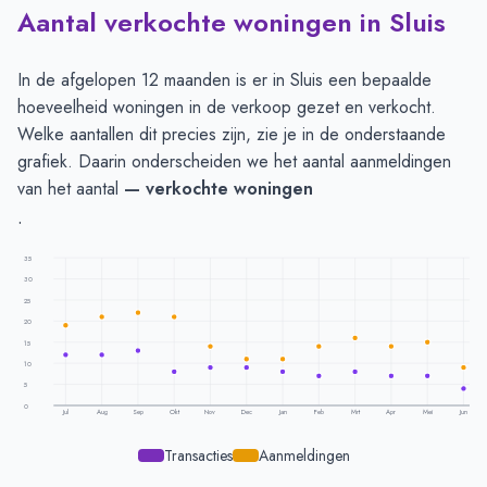
Aantal verkochte woningen in Sluis
In de afgelopen 12 maanden is er in Sluis een bepaalde
hoeveelheid woningen in de verkoop gezet en verkocht.
Welke aantallen dit precies zijn, zie je in de onderstaande
grafiek. Daarin onderscheiden we het aantal aanmeldingen
van het aantal
— verkochte woningen
.
35
30
25
20
15
10
5
0
Jul
Aug
Sep
Okt
Nov
Dec
Jan
Feb
Mrt
Apr
Mei
Jun
Transacties
Aanmeldingen