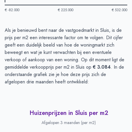
€ -82.000
€ 225.000
€ 532.000
Huizenprijzen in Sluis
-
Afgelopen 3 maanden
Als je benieuwd bent naar de vastgoedmarkt in Sluis, is de
Type
Bedrag
prijs per m2 een interessante factor om te volgen. Dit cijfer
Vraagprijs in euro's
€ 481.666
geeft een duidelijk beeld van hoe de woningmarkt zich
Verkoopprijs in euro's
beweegt en wat je kunt verwachten bij een eventuele
€ 347.500
verkoop of aankoop van een woning. Op dit moment ligt de
gemiddelde verkoopprijs per m2 in Sluis op
€ 3.084
. In de
onderstaande grafiek zie je hoe deze prijs zich de
afgelopen drie maanden heeft ontwikkeld:
Huizenprijzen in Sluis per m2
Afgelopen 3 maanden (per m2)