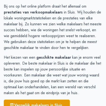
Groede
€ 3.811
Bij ons op het online platform draait het allemaal om
Breskens
€ 3.712
prestaties van verkoopmakelaars
in Sluis. Wij houden de
Sluis
€ 3.084
lokale woningmarktstatistieken en de prestaties van elke
Oostburg
€ 2.873
makelaar bij. Zo kunnen we zien welke makelaars het meeste
IJzendijke
€ 2.732
succes hebben, wie de woningen het snelst verkoopt, en
Aardenburg
€ 2.597
wie gemiddeld hogere verkoopprijzen weet te realiseren.
We gebruiken deze statistieken om je te helpen de meest
geschikte makelaar te vinden door hen te vergelijken.
Het kiezen van een
geschikte makelaar
kan je enorm veel
opleveren. De beste makelaar in Sluis is de makelaar die het
beste kan inspelen op jouw persoonlijke situatie en
voorkeuren. Een makelaar die weet wat jouw woning waard
is, die jouw huis goed op de markt kan zetten en die
optimaal kan onderhandelen, kan een wereld van verschil
maken als het gaat om de eindprijs van je huis.
Vergelijk makelaars in
Sluis