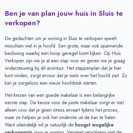
Ben je van plan jouw huis in Sluis te
Transacties en aanmeldingen per maand -
Sluis
Maand
Transacties
Aanmeldingen
verkopen?
Juli
12
19
Augustus
12
21
De gedachten om je woning in Sluis te verkopen speelt
September
13
22
misschien wel in je hoofd. Een grote, maar ook spannende
Oktober
8
21
beslissing waarbij een hoop geregel komt kijken. Op Huis
November
9
14
Verkopen zijn we je al een stap voor en geven we je graag
December
9
11
ondersteuning bij dit avontuur. Het
stappenplan
dat je hier
Januari
8
11
kunt vinden, zorgt ervoor dat je niets over het hoofd ziet. Zo
Februari
7
14
kan je zorgeloos een nieuw hoofdstuk starten.
Maart
8
16
Het kiezen van een goede makelaar is een belangrijke
April
7
14
eerste stap. De keuze voor de juiste makelaar zorgt er niet
Mei
7
15
alleen voor dat je geen stress ervaart tijdens het proces,
Juni
4
9
maar ze helpen je ook het onderste uit de kan te halen.
Want uiteindelijk wil je natuurlijk de
hoogst mogelijke
verkoopprijs
voor je woning. Vergeet vervolgens niet de