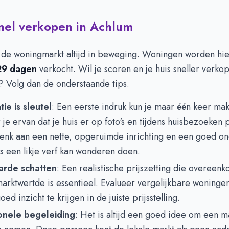
snel verkopen in Achlum
s de woningmarkt altijd in beweging. Woningen worden hie
29 dagen
verkocht. Wil je scoren en je huis sneller verko
 Volg dan de onderstaande tips.
ie is sleutel
: Een eerste indruk kun je maar één keer ma
je ervan dat je huis er op foto's en tijdens huisbezoeken p
 Denk aan een nette, opgeruimde inrichting en een goed 
s een likje verf kan wonderen doen.
arde schatten
: Een realistische prijszetting die overeen
arktwertde is essentieel. Evalueer vergelijkbare woningen
ed inzicht te krijgen in de juiste prijsstelling.
onele begeleiding
: Het is altijd een goed idee om een m