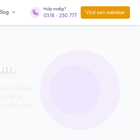
Hulp nodig?
Blog
Vind een makelaar
0318 - 250 777
lum
um, met haar
. Laat je
gelijke prijs