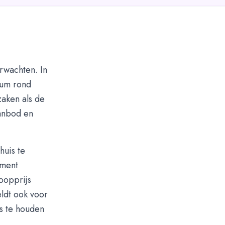
erwachten. In
lum rond
zaken als de
aanbod en
huis te
oment
koopprijs
ldt ook voor
s te houden