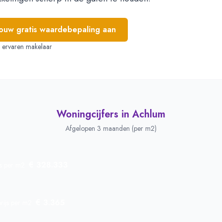
jouw gratis waardebepaling aan
e, ervaren makelaar
Woningcijfers in
Achlum
Afgelopen 3 maanden (per m2)
€ 328.333
js per m2
€ 3.365
rijs per m2