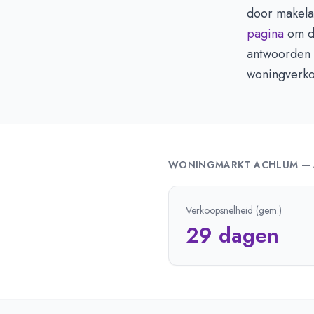
door makelaa
pagina
om de
antwoorden o
woningverkoo
WONINGMARKT
ACHLUM
—
Verkoopsnelheid (gem.)
29 dagen