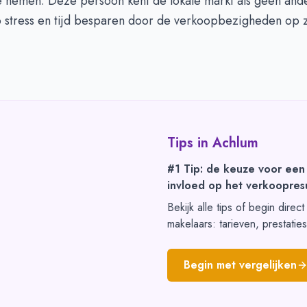
e nemen. Deze persoon kent de lokale markt als geen ande
 stress en tijd besparen door de verkoopbezigheden op z
Tips in
Achlum
#1 Tip: de keuze voor een
invloed op het verkoopresu
Bekijk alle tips of begin direc
makelaars: tarieven, prestatie
Begin met vergelijken