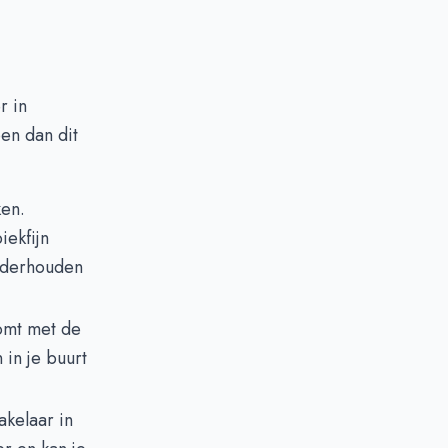
r in
pen dan dit
ken.
iekfijn
onderhouden
komt met de
 in je buurt
akelaar in