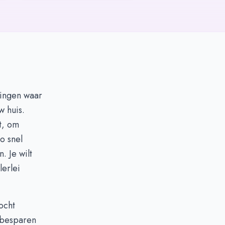
dingen waar
w huis.
t, om
o snel
. Je wilt
lerlei
ocht
 besparen