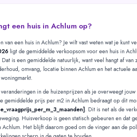
ngt een huis in Achlum op?
 van een huis in Achlum? Je wilt vast weten wat je kunt v
026
ligt de gemiddelde verkoopsom voor een huis in Ach
. Dat is een gemiddelde natuurlijk, want veel hangt af van 
nderhoud, omvang, locatie binnen Achlum en het actuele 
 woningmarkt.
op veranderingen in de huizenprijzen als je overweegt jouw 
e gemiddelde prijs per m2 in Achlum bedraagt op dit m
e_vraagprijs_per_m_3_maanden]
. Dit is net als de ver
eweging. Huisverkoop is geen statisch gebeuren en dat ge
n Achlum. Het blijft daarom goed om de vinger aan de pol
kelingen scherp in de gaten te houden.