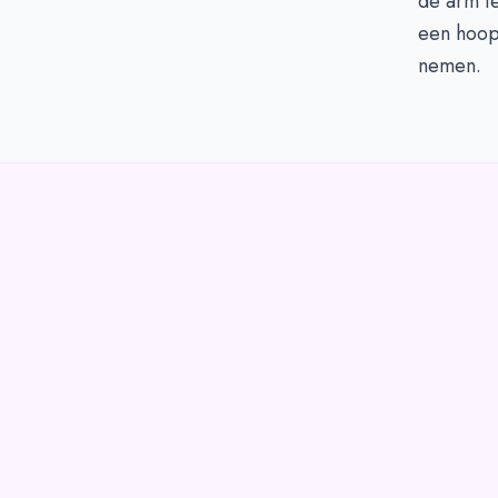
de arm t
een hoop
nemen.