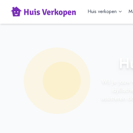
Huis verkopen
Ma
Hu
Wil je jouw
idyllisc
assisteren d