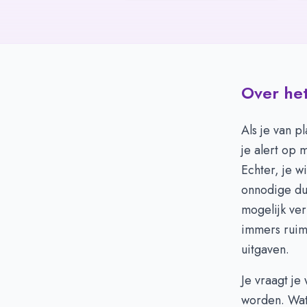
Over het
Als je van p
je alert op m
Echter, je w
onnodige dub
mogelijk ve
immers ruimt
uitgaven.
Je vraagt je
worden. Wat