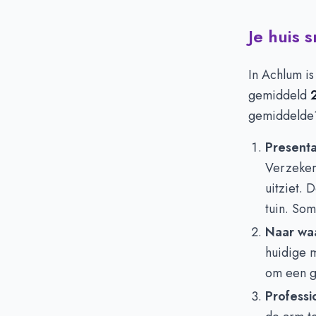
Je huis 
In Achlum i
gemiddeld
gemiddelde?
Presentat
Verzeker 
uitziet.
tuin. Som
Naar wa
huidige m
om een go
Professi