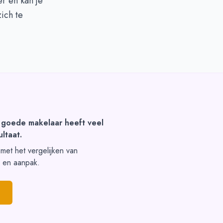
r en kan je
ich te
 goede makelaar heeft veel
ltaat.
t met het vergelijken van
s en aanpak.