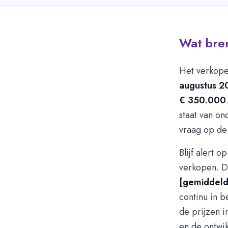
Wat bre
Het verkopen
augustus 2
€ 350.000
staat van o
vraag op de
Blijf alert 
verkopen. D
[gemiddeld
continu in b
de prijzen i
en de ontwik