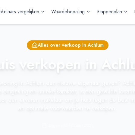
kelaars vergelijken
Waardebepaling
Stappenplan
Alles over verkoop in
Achlum
is verkopen in Ach
 woning in Achlum een nieuwe eigenaar geven? Achl
he omgeving en unieke karakter, is een gewilde locatie
oor een ervaren makelaar om je huis tegen de best mo
en optimale voorwaarden te verkopen.
Bijgewerkt: februari 2024