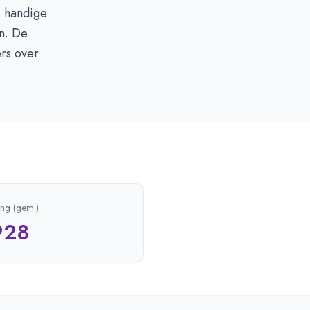
e handige
n. De
ers over
ing (gem.)
928