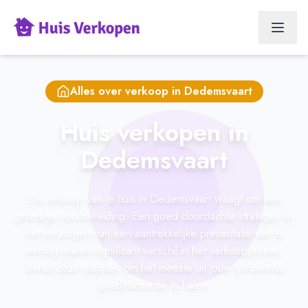
Alles over verkoop in
Dedemsvaart
Huis verkopen in
Dedemsvaart
De verkoop van je huis in Dedemsvaart vraagt om een
grondige voorbereiding. Een goed doordachte strategie en
het verzorgen van een aantrekkelijke presentatie van je
woning maken significant verschil in het verkoopproces.
Benut deze stappen om het meeste uit jouw onroerend
goedtransactie te halen.