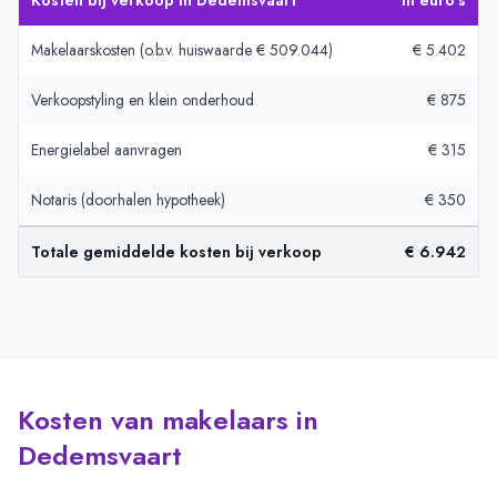
Kosten bij verkoop in Dedemsvaart
In euro’s
Makelaarskosten (o.b.v. huiswaarde € 509.044)
€ 5.402
Verkoopstyling en klein onderhoud
€ 875
Energielabel aanvragen
€ 315
Notaris (doorhalen hypotheek)
€ 350
Totale gemiddelde kosten bij verkoop
€ 6.942
Kosten van makelaars in
Dedemsvaart