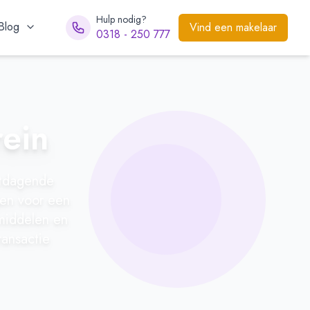
Hulp nodig?
Blog
Vind een makelaar
0318 - 250 777
rein
itdagende
gen voor een
pmiddelen en
ransactie