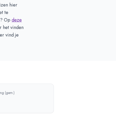
izen hier
t te
rs? Op
deze
r het vinden
er vind je
ing (gem.)