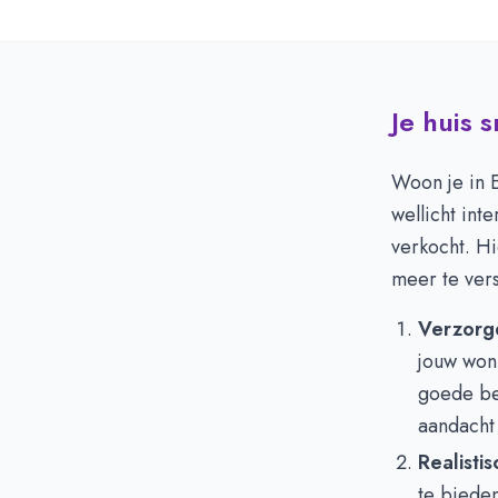
Je huis 
Woon je in E
wellicht in
verkocht. H
meer te vers
Verzorgd
jouw won
goede bel
aandacht 
Realistis
te bieden