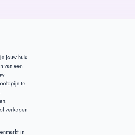
je jouw huis
en van een
uw
oofdpijn te
e
en.
vol verkopen
zenmarkt in