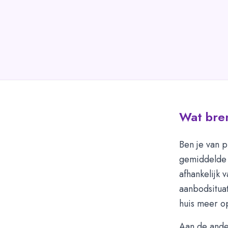
Wat bren
Ben je van p
gemiddelde 
afhankelijk 
aanbodsitua
huis meer op
Aan de ander