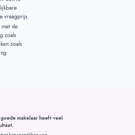
ijkbare
e vraagprijs.
t met de
g zoals
eken zoals
ing
 goede makelaar heeft veel
ltaat.
t met het vergelijken van