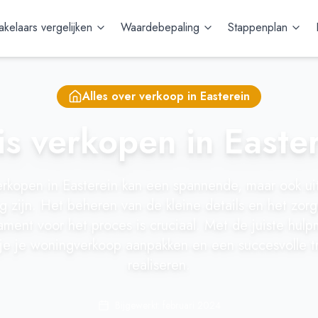
kelaars vergelijken
Waardebepaling
Stappenplan
Alles over verkoop in
Easterein
s verkopen in Easte
verkopen in Easterein kan een spannende, maar ook u
 zijn. Het beheren van de kleine details en het zor
ament voor het proces is cruciaal. Met de juiste hul
 je je woningverkoop aanpakken en een succesvolle t
realiseren.
Bijgewerkt: februari 2024