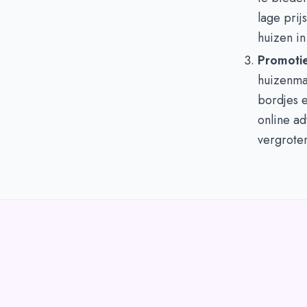
lage prij
huizen in
Promotie
huizenmar
bordjes e
online ad
vergrote