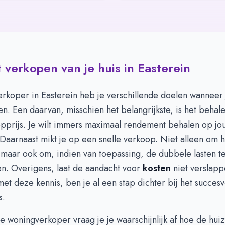
 verkopen van je huis in Easterein
rkoper in Easterein heb je verschillende doelen wanneer 
n. Een daarvan, misschien het belangrijkste, is het behal
pprijs. Je wilt immers maximaal rendement behalen op jo
 Daarnaast mikt je op een snelle verkoop. Niet alleen om h
maar ook om, indien van toepassing, de dubbele lasten t
en. Overigens, laat de aandacht voor
kosten
niet verslapp
t deze kennis, ben je al een stap dichter bij het succes
s.
le woningverkoper vraag je je waarschijnlijk af hoe de hui