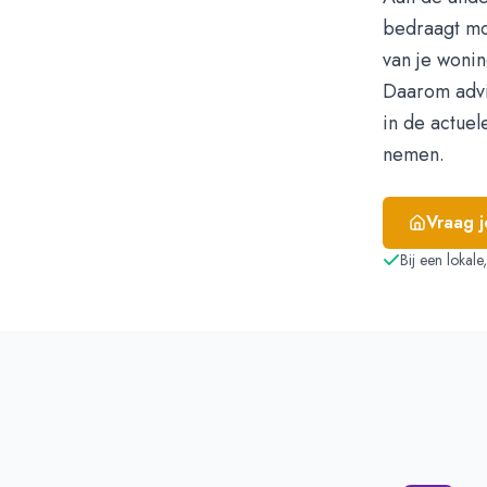
bedraagt m
van je wonin
Daarom adv
in de actue
nemen.
Vraag 
Bij een lokal