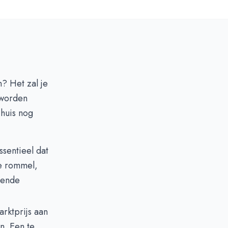
n? Het zal je
worden
 huis nog
ssentieel dat
le rommel,
oende
rktprijs aan
en. Een te