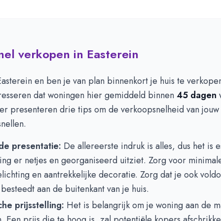
snel verkopen in Easterein
asterein en ben je van plan binnenkort je huis te verkope
teresseren dat woningen hier gemiddeld binnen
45 dagen
ier presenteren drie tips om de verkoopsnelheid van jouw
nellen.
e presentatie:
De allereerste indruk is alles, dus het is e
ing er netjes en georganiseerd uitziet. Zorg voor minima
ichting en aantrekkelijke decoratie. Zorg dat je ook vold
besteedt aan de buitenkant van je huis.
che prijsstelling:
Het is belangrijk om je woning aan de ma
. Een prijs die te hoog is, zal potentiële kopers afschrikk