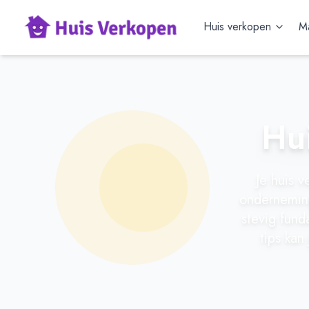
Huis verkopen
Ma
Hui
Je huis 
onderneming
stevig fund
tips kan