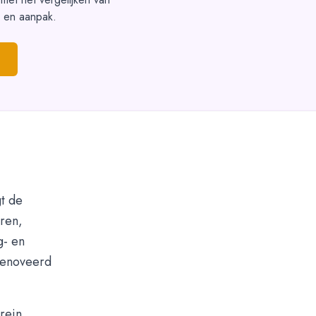
s en aanpak.
gt de
ëren,
g- en
erenoveerd
rein