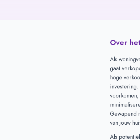
Over het
Als woningve
gaat verkope
hoge verkoo
investering.
voorkomen, 
minimaliser
Gewapend me
van jouw hui
Als potentië