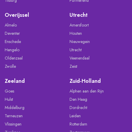
Tilburg
Purmerend
Overijssel
Utrecht
Almelo
Amersfoort
Deventer
Houten
Enschede
Nieuwegein
Hengelo
Utrecht
Oldenzaal
Veenendaal
Zwolle
Zeist
Zeeland
Zuid-Holland
Goes
Alphen aan den Rijn
Hulst
Den Haag
Middelburg
Dordrecht
Terneuzen
Leiden
Vlissingen
Rotterdam