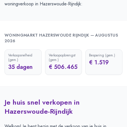
woningverkoop in Hazerswoude-Rijndijk:
WONINGMARKT
HAZERSWOUDE RIJNDIJK
—
AUGUSTUS
2026
Verkoopsnelheid
Verkoopopbrengst
Besparing (gem.)
(gem.)
(gem.)
€ 1.519
35 dagen
€ 506.465
Je huis snel verkopen in
Hazerswoude-Rijndijk
Welkom! Je bent bezig met de verkoop van je huis in