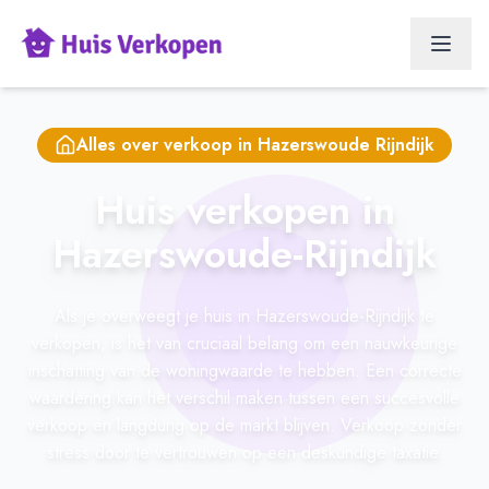
Alles over verkoop in
Hazerswoude Rijndijk
Huis verkopen in
Hazerswoude-Rijndijk
Als je overweegt je huis in Hazerswoude-Rijndijk te
verkopen, is het van cruciaal belang om een nauwkeurige
inschatting van de woningwaarde te hebben. Een correcte
waardering kan het verschil maken tussen een succesvolle
verkoop en langdurig op de markt blijven. Verkoop zonder
stress door te vertrouwen op een deskundige taxatie.