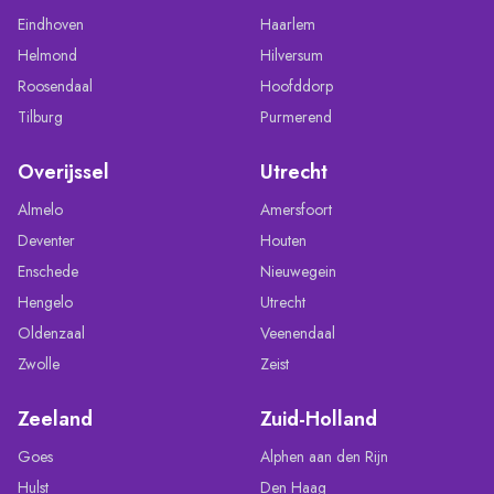
Eindhoven
Haarlem
Helmond
Hilversum
Roosendaal
Hoofddorp
Tilburg
Purmerend
Overijssel
Utrecht
Almelo
Amersfoort
Deventer
Houten
Enschede
Nieuwegein
Hengelo
Utrecht
Oldenzaal
Veenendaal
Zwolle
Zeist
Zeeland
Zuid-Holland
Goes
Alphen aan den Rijn
Hulst
Den Haag