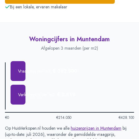
Bij een lokale, ervaren makelaar
Woningcijfers in
Muntendam
Afgelopen 3 maanden (per m2)
€ 382.500
Vraagprijs per m2
€ 2.819
Verkoopprijs per m2
€0
€214.050
€428.100
Op HuisVerkopen.nl houden we alle
huizenprijzen in
Muntendam
bij
(
up-to-date: juli 2026
), waaronder de gemiddelde vraagprijs,