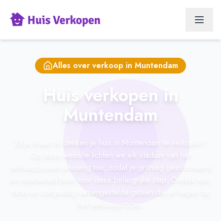
Alles over verkoop in
Muntendam
Huis verkopen in
Muntendam
Zit je eraan te denken je huis in Muntendam te verkopen?
Op deze website lichten we elk stadium van het
verkoopproces uitvoerig toe, zodat je grondig geïnformeerd
en voorbereid bent voor deze belangrijke stap. Ontdek tips,
tricks en zorgvuldig samengestelde gidsen die je helpen bij
het verkoopproces.