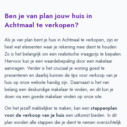
Ben je van plan jouw huis in
Transacties en aanmeldingen per maand -
Achtmaal
Maand
Transacties
Aanmeldingen
Achtmaal te verkopen?
Juli
3
3
Augustus
2
2
Als je van plan bent je huis in Achtmaal te verkopen, zijn er
September
1
1
heel wat elementen waar je rekening mee dient te houden.
Oktober
1
2
Zo is het belangrijk om een realistische vraagprijs te bepalen.
November
2
2
Hiervoor kun je een
waardebepaling door een makelaar
December
2
3
aanvragen
. Verder is het cruciaal je woning goed te
Januari
2
1
presenteren en daarbij kunnen de
tips voor verkoop van je
Februari
1
1
huis
op onze website handig zijn. Daarnaast is het van
Maart
-
-
belang een deskundige makelaar te vinden, en dit kun je
April
-
2
doen via
een goede makelaar vinden
op onze site.
Mei
1
5
Om het jezelf makkelijker te maken, kan een
stappenplan
Juni
1
6
voor de verkoop van je huis
een uitkomst bieden. In dit
plan worden alle stappen die je dient te nemen overzichtelijk