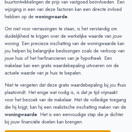
buurtontwikkelingen de prijs van vastgoed beïnvloeden. Een
December
€ 743.000
€ 827.000
wijziging in een van deze factoren kan een directe invloed
Januari
€ 575.000
€ 827.000
hebben op de
woningwaarde
.
Februari
€ 575.000
€ 759.000
Om niet voor verrassingen te staan, is het verstandig om
Maart
-
-
duidelijkheid te krijgen over de werkelijke waarde van jouw
April
€ 529.500
-
woning. Een precieze inschatting van de woningwaarde kan
Mei
€ 459.600
-
jou helpen bij belangrijke beslissingen zoals de verkoop van
Juni
€ 456.166
-
jouw huis of het herfinancieren van je hypotheek. Een
makelaar kan een
gratis waardebepaling
uitvoeren om de
actuele waarde van je huis te bepalen.
Niet te vergeten dat deze gratis waardebepaling bij jou thuis
plaatsvindt. Het enige wat nodig is, is dat je tijd vrijmaakt
voor het bezoek van de makelaar. Met de volledige toegang
die hij krijgt, kan hij een realistische inschatting maken van de
woningwaarde
. Het is een eenvoudige stap die je dichter
bij jouw financiële doelen kan brengen.