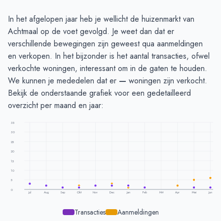
In het afgelopen jaar heb je wellicht de huizenmarkt van
Achtmaal op de voet gevolgd. Je weet dan dat er
verschillende bewegingen zijn geweest qua aanmeldingen
en verkopen. In het bijzonder is het aantal transacties, ofwel
verkochte woningen, interessant om in de gaten te houden.
We kunnen je mededelen dat er
—
woningen zijn verkocht.
Bekijk de onderstaande grafiek voor een gedetailleerd
overzicht per maand en jaar:
35
30
25
20
15
10
5
0
Jul
Aug
Sep
Okt
Nov
Dec
Jan
Feb
Mrt
Apr
Mei
Jun
Transacties
Aanmeldingen