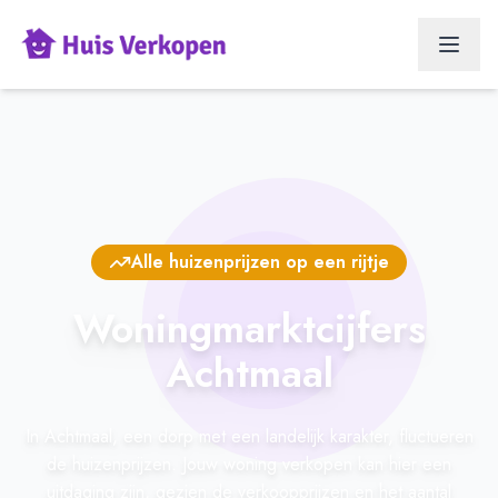
Alle huizenprijzen op een rijtje
Woningmarktcijfers
Achtmaal
In Achtmaal, een dorp met een landelijk karakter, fluctueren
de huizenprijzen. Jouw woning verkopen kan hier een
uitdaging zijn, gezien de verkoopprijzen en het aantal