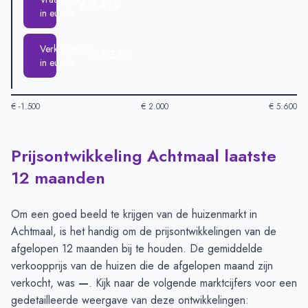
€ 3.479
in euro's
Verkoopprijs
€ 5.530
in euro's
€ -1.500
€ 2.000
€ 5.600
Prijsontwikkeling Achtmaal laatste
Huizenprijzen in Achtmaal per m2
-
Afgelopen 3 maanden (per
Type
Bedrag
12 maanden
Vraagprijs in euro's
€ 3.479
Verkoopprijs in euro's
€ 5.530
Om een goed beeld te krijgen van de huizenmarkt in
Achtmaal, is het handig om de prijsontwikkelingen van de
afgelopen 12 maanden bij te houden. De gemiddelde
verkoopprijs van de huizen die de afgelopen maand zijn
verkocht, was
—
. Kijk naar de volgende marktcijfers voor een
gedetailleerde weergave van deze ontwikkelingen: