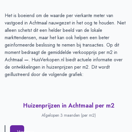
Huizenprijzen in Achtmaal
-
Afgelopen 3 maanden
Het is boeiend om de waarde per vierkante meter van
Type
Bedrag
vastgoed in Achtmaal nauwgezet in het oog te houden. Niet
Vraagprijs in euro's
€ 456.166
alleen schetst dit een helder beeld van de lokale
Verkoopprijs in euro's
markttendensen, maar het kan ook helpen een beter
€ 827.000
geïnformeerde beslissing te nemen bij transacties. Op dit
moment bedraagt de gemiddelde verkoopprijs per m2 in
Achtmaal
—
. HuisVerkopen.nl biedt actuele informatie over
de ontwikkelingen in huizenprijzen per m2. Dit wordt
geïllustreerd door de volgende grafiek:
Huizenprijzen in Achtmaal per m2
Afgelopen 3 maanden (per m2)
Vraagprijs