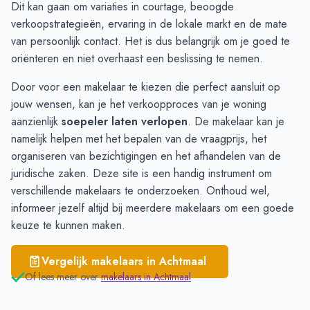
Dit kan gaan om variaties in courtage, beoogde
Rucphen
€ 3.895
verkoopstrategieën, ervaring in de lokale markt en de mate
Wernhout
€ 3.869
van persoonlijk contact. Het is dus belangrijk om je goed te
Sprundel
€ 3.586
oriënteren en niet overhaast een beslissing te nemen.
Door voor een makelaar te kiezen die perfect aansluit op
jouw wensen, kan je het verkoopproces van je woning
aanzienlijk
soepeler laten verlopen
. De makelaar kan je
namelijk helpen met het bepalen van de vraagprijs, het
organiseren van bezichtigingen en het afhandelen van de
juridische zaken. Deze
site
is een handig instrument om
verschillende makelaars te onderzoeken. Onthoud wel,
informeer jezelf altijd bij meerdere makelaars om een goede
keuze te kunnen maken.
Vergelijk makelaars in
Achtmaal
Of lees meer over
makelaars in
Achtmaal