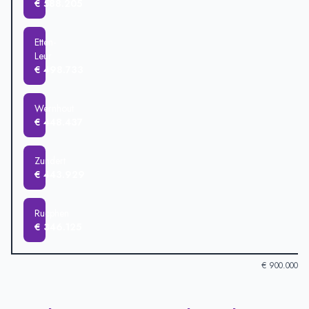
€ 588.205
Etten-
Leur
€ 498.733
Wernhout
€ 448.437
Zundert
€ 443.929
Rucphen
€ 346.125
€ 900.000