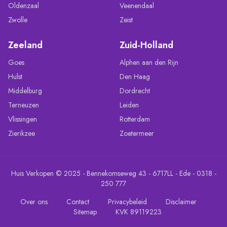
Oldenzaal
Veenendaal
Zwolle
Zeist
Zeeland
Zuid-Holland
Goes
Alphen aan den Rijn
Hulst
Den Haag
Middelburg
Dordrecht
Terneuzen
Leiden
Vlissingen
Rotterdam
Zierikzee
Zoetermeer
Huis Verkopen © 2025 - Bennekomseweg 43 - 6717LL - Ede - 0318 -
250 777
•
•
•
•
Over ons
Contact
Privacybeleid
Disclaimer
•
Sitemap
KVK 89119223