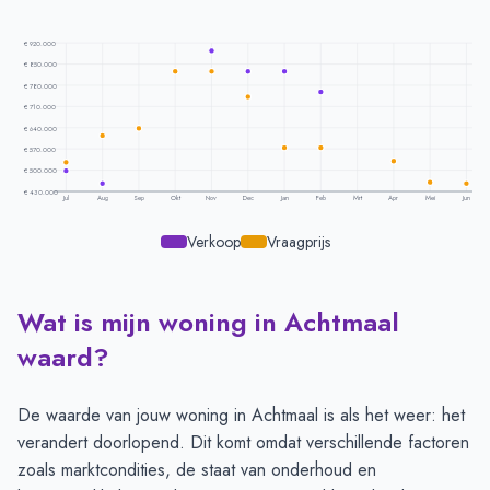
€ 920.000
€ 850.000
€ 780.000
€ 710.000
€ 640.000
€ 570.000
€ 500.000
€ 430.000
Jul
Aug
Sep
Okt
Nov
Dec
Jan
Feb
Mrt
Apr
Mei
Jun
Verkoop
Vraagprijs
Wat is mijn woning in Achtmaal
Prijsontwikkeling per maand -
Achtmaal
Maand
Vraagprijs
Verkoopprijs
waard?
Juli
€ 526.000
€ 497.333
Augustus
€ 614.000
€ 456.000
De waarde van jouw woning in Achtmaal is als het weer: het
September
€ 639.000
-
verandert doorlopend. Dit komt omdat verschillende factoren
Oktober
€ 827.000
-
zoals marktcondities, de staat van onderhoud en
November
€ 827.000
€ 895.000