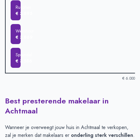
Rucphen
€ 3.895
Wernhout
€ 3.869
Sprundel
€ 3.586
€ 6.000
Best presterende makelaar in
Verkoopprijzen in andere plaatsen per m2
-
Afgelopen 3 maand
Plaats
Gemiddelde verkoopprijs
Achtmaal
Achtmaal
€ 5.530
Rijsbergen
€ 4.626
Wanneer je overweegt jouw huis in Achtmaal te verkopen,
Zundert
€ 4.519
zal je merken dat makelaars er
onderling sterk verschillen
.
Etten-Leur
€ 4.102