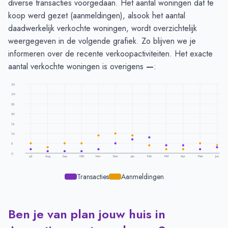
diverse transacties voorgedaan. Het aantal woningen dat te
koop werd gezet (aanmeldingen), alsook het aantal
daadwerkelijk verkochte woningen, wordt overzichtelijk
weergegeven in de volgende grafiek. Zo blijven we je
informeren over de recente verkoopactiviteiten. Het exacte
aantal verkochte woningen is overigens
—
:
35
30
25
20
15
10
5
0
Jul
Aug
Sep
Okt
Nov
Dec
Jan
Feb
Mrt
Apr
Mei
Jun
Transacties
Aanmeldingen
Ben je van plan jouw huis in
Transacties en aanmeldingen per maand -
Augustinusga
Maand
Transacties
Aanmeldingen