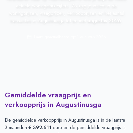
actuele woningmarktcijfers. Zo krijg je inzicht in de
woningprijzen, vraagprijzen, verkoopprijzen en het aantal
transacties in Augustinusga tot en met
augustus 2026
.
Laatst geactualiseerd op:
1 augustus 2026
Gemiddelde vraagprijs en
verkoopprijs in Augustinusga
De gemiddelde verkoopprijs in
Augustinusga
is in de laatste
3 maanden
€ 392.611
euro en de gemiddelde vraagprijs is