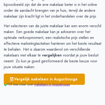
Twijzel
€ 2.766
bijvoorbeeld zijn dat de ene makelaar beter is in het online
Surhuizum
€ 2.648
onder de aandacht brengen van je huis, terwijl de andere
makelaar zijn kracht ligt in het onderhandelen over de prijs.
Het selecteren van de juiste makelaar kan een enorm verschil
maken. Een goede makelaar kan je adviseren over het
optimale verkoopmoment, een realistische prijs stellen en
effectieve marketingtactieken hanteren om het beste resultaat
te behalen. Het is daarom waardevol om verschillende
makelaars
met elkaar te
vergelijken
voordat je jouw besluit
neemt. Zo kun je goed geïnformeerd de beste keuze voor
jouw situatie maken.
Vergelijk makelaars in
Augustinusga
Of lees meer over
makelaars in
Augustinusga