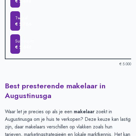
€ 2.882
Twijzel
€ 2.766
Surhuizum
€ 2.648
€ 5.000
Best presterende makelaar in
Verkoopprijzen in andere plaatsen per m2
-
Afgelopen 3 maand
Plaats
Gemiddelde verkoopprij
Augustinusga
Harkema
€ 4.785
Buitenpost
€ 3.967
Waar let je precies op als je een
makelaar
zoekt in
Augustinusga
€ 3.522
Augustinusga om je huis te verkopen? Deze keuze kan lastig
Drogeham
€ 3.099
zijn, daar makelaars verschillen op vlakken zoals hun
Kootstertille
€ 2.882
tarieven, marketingstrategieën en lokale marktkennis. Het kan