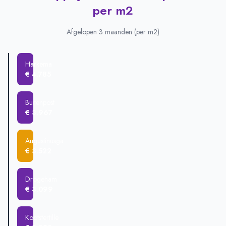
Plaats
Gemiddelde verkoopprijs
per m2
Surhuizum
€ 543.888
Harkema
€ 500.453
Afgelopen 3 maanden (per m2)
Twijzel
€ 418.000
Augustinusga
€ 392.611
Harkema
Kootstertille
€ 321.400
€ 4.785
Drogeham
€ 303.540
Buitenpost
€ 242.000
Buitenpost
€ 3.967
Augustinusga
€ 3.522
Drogeham
€ 3.099
Kootstertille