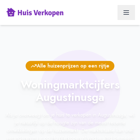
Alle huizenprijzen op een rijtje
Woningmarktcijfers
Augustinusga
Als je overweegt om je huis te verkopen in Augustinusga, wil
je natuurlijk op de hoogte zijn van de meest recente
ontwikkelingen op de huizenmarkt. De marktsituatie kan snel
veranderen maar op HuisVerkopen.nl vind je altijd de meest