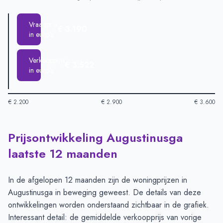
Vraagprijs
€ 3.190
in euro's
Verkoopprijs
€ 3.522
in euro's
€ 2.200
€ 2.900
€ 3.600
Prijsontwikkeling Augustinusga
Huizenprijzen in Augustinusga per m2
-
Afgelopen 3 maanden 
Type
Bedr
laatste 12 maanden
Vraagprijs in euro's
€ 3.190
Verkoopprijs in euro's
€ 3.522
In de afgelopen 12 maanden zijn de woningprijzen in
Augustinusga in beweging geweest. De details van deze
ontwikkelingen worden onderstaand zichtbaar in de grafiek.
Interessant detail: de gemiddelde verkoopprijs van vorige