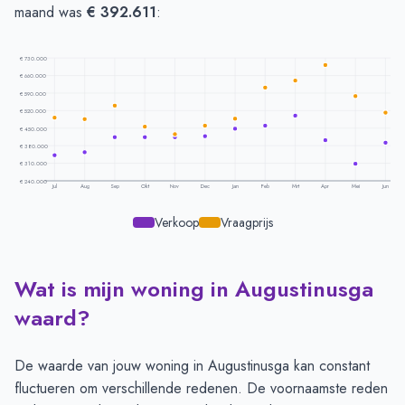
maand was
€ 392.611
:
€ 730.000
€ 660.000
€ 590.000
€ 520.000
€ 450.000
€ 380.000
€ 310.000
€ 240.000
Jul
Aug
Sep
Okt
Nov
Dec
Jan
Feb
Mrt
Apr
Mei
Jun
Verkoop
Vraagprijs
Wat is mijn woning in Augustinusga
Prijsontwikkeling per maand -
Augustinusga
Maand
Vraagprijs
Verkoopprijs
waard?
Juli
€ 493.000
€ 341.500
Augustus
€ 486.666
€ 355.000
De waarde van jouw woning in Augustinusga kan constant
September
€ 541.000
€ 415.000
fluctueren om verschillende redenen. De voornaamste reden
Oktober
€ 455.900
€ 415.000