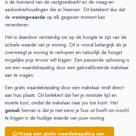
is de toestand van de vastgoedmarkt en de vraag-en-
November
€ 425.166
€ 415.000
aanbodverhoudingen die er heersen. Dit betekent dus dat
December
€ 459.650
€ 418.528
de
woningwaarde
op elk gegeven moment kan
Januari
€ 488.555
€ 448.185
veranderen.
Februari
€ 612.500
€ 459.493
Het is daardoor verstandig om op de hoogte te zijn van de
Maart
€ 640.000
€ 500.459
actuele waarde van je woning. Dit is vooral belangrijk als je
April
€ 702.666
€ 401.084
overweegt je woning te verkopen en natuurlijk de hoogst
Mei
€ 578.066
€ 308.750
mogelijke prijs ervoor wilt krijgen. Een passende oplossing is
Juni
€ 511.333
€ 392.611
om een
waardebepaling
door een gekwalificeerde makelaar
aan te vragen.
Een gratis waardebepaling door een makelaar vindt direct
aan huis plaats. Dit betekent dat het je minimale tijd en
moeite kost, omdat de makelaar naar jou toe komt. Het
gemak
hiervan is dat je niet eens je huis uit hoeft om inzicht
te krijgen in de huidige waarde van jouw woning.
Vraag een gratis waardebepaling aan