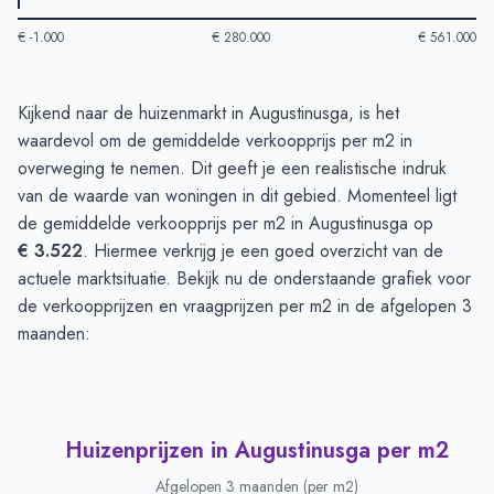
€ -1.000
€ 280.000
€ 561.000
Huizenprijzen in Augustinusga
-
Afgelopen 3 maanden
Kijkend naar de huizenmarkt in Augustinusga, is het
Type
Bedrag
waardevol om de gemiddelde verkoopprijs per m2 in
Vraagprijs in euro's
€ 511.333
overweging te nemen. Dit geeft je een realistische indruk
Verkoopprijs in euro's
van de waarde van woningen in dit gebied. Momenteel ligt
€ 392.611
de gemiddelde verkoopprijs per m2 in Augustinusga op
€ 3.522
. Hiermee verkrijg je een goed overzicht van de
actuele marktsituatie. Bekijk nu de onderstaande grafiek voor
de verkoopprijzen en vraagprijzen per m2 in de afgelopen 3
maanden:
Huizenprijzen in Augustinusga per m2
Afgelopen 3 maanden (per m2)