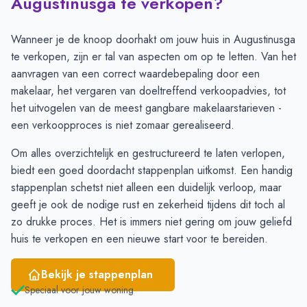
Augustinusga te verkopen?
Juli
2
5
Augustus
1
3
Wanneer je de knoop doorhakt om jouw huis in Augustinusga
September
1
5
te verkopen, zijn er tal van aspecten om op te letten. Van het
Oktober
1
5
aanvragen van een correct
waardebepaling door een
November
2
9
makelaar
, het vergaren van doeltreffend
verkoopadvies
, tot
December
5
10
het uitvogelen van de meest gangbare
makelaarstarieven
-
Januari
7
9
een verkoopproces is niet zomaar gerealiseerd.
Februari
8
4
Om alles overzichtelijk en gestructureerd te laten verlopen,
Maart
4
2
biedt een goed doordacht stappenplan uitkomst. Een
handig
April
4
2
stappenplan
schetst niet alleen een duidelijk verloop, maar
Mei
2
5
geeft je ook de nodige rust en zekerheid tijdens dit toch al
Juni
3
4
zo drukke proces. Het is immers niet gering om jouw geliefd
huis te verkopen en een nieuwe start voor te bereiden.
Bekijk je stappenplan
Speciaal voor jouw woning