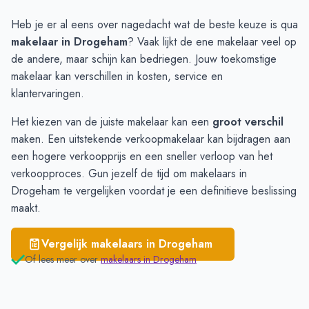
Buitenpost
€ 3.967
Heb je er al eens over nagedacht wat de beste keuze is qua
Augustinusga
€ 3.522
makelaar in Drogeham
? Vaak lijkt de ene makelaar veel op
Drogeham
€ 3.099
de andere, maar schijn kan bedriegen. Jouw toekomstige
Kootstertille
€ 2.882
makelaar kan verschillen in kosten, service en
Twijzel
€ 2.766
klantervaringen.
Surhuizum
€ 2.648
Het kiezen van de juiste makelaar kan een
groot verschil
maken. Een uitstekende verkoopmakelaar kan bijdragen aan
een hogere verkoopprijs en een sneller verloop van het
verkoopproces. Gun jezelf de tijd om
makelaars in
Drogeham te vergelijken
voordat je een definitieve beslissing
maakt.
Vergelijk makelaars in
Drogeham
Of lees meer over
makelaars in
Drogeham