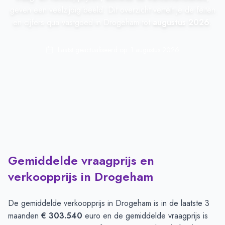
geven een veelzijdig beeld. Dit overzicht vertelt je de feiten
en cijfers qua vastgoed in Drogeham tot
augustus 2026
.
Laatst geactualiseerd op:
1 augustus 2026
Gemiddelde vraagprijs en
verkoopprijs in Drogeham
De gemiddelde verkoopprijs in
Drogeham
is in de laatste 3
maanden
€ 303.540
euro en de gemiddelde vraagprijs is