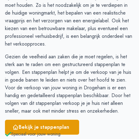
November
1
3
moet houden. Zo is het noodzakelijk om je te verdiepen in
December
1
3
de huidige woningmarkt, het bepalen van een realistische
Januari
1
3
vraagprijs en het verzorgen van een energielabel. Ook het
Februari
4
3
kiezen van een betrouwbare makelaar, plus eventueel een
Maart
4
3
professioneel verhuisbedrijf, is een belangrijk onderdeel van
April
5
5
het verkoopproces.
Mei
3
7
Gezien de veelheid aan zaken die je moet regelen, is het
Juni
3
8
sterk aan te raden om een gestructureerd stappenplan te
volgen. Een stappenplan helpt je om de verkoop van je huis
in goede banen te leiden en niets over het hoofd te zien.
Voor de verkoop van
jouw woning in Drogeham
is er een
handig en gedetailleerd stappenplan beschikbaar. Door het
volgen van dit stappenplan verkoop je je huis niet alleen
sneller, maar ook met minder stress en onzekerheden.
Bekijk je stappenplan
Speciaal voor jouw woning