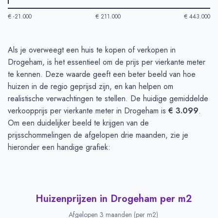
€ -21.000
€ 211.000
€ 443.000
Huizenprijzen in Drogeham
-
Afgelopen 3 maanden
Als je overweegt een huis te kopen of verkopen in
Type
Bedrag
Drogeham, is het essentieel om de prijs per vierkante meter
Vraagprijs in euro's
€ 392.687
te kennen. Deze waarde geeft een beter beeld van hoe
Verkoopprijs in euro's
huizen in de regio geprijsd zijn, en kan helpen om
€ 303.540
realistische verwachtingen te stellen. De huidige gemiddelde
verkoopprijs per vierkante meter in Drogeham is
€ 3.099
.
Om een duidelijker beeld te krijgen van de
prijsschommelingen de afgelopen drie maanden, zie je
hieronder een handige grafiek:
Huizenprijzen in Drogeham per m2
Afgelopen 3 maanden (per m2)