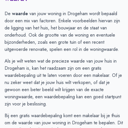
Juli
-
€ 275.000
Augustus
-
€ 275.000
De
waarde
van jouw woning in Drogeham wordt bepaald
September
€ 1.337.500
-
door een mix van factoren. Enkele voorbeelden hiervan zijn
Oktober
€ 1.041.500
€ 467.918
de ligging van het huis, het bouwjaar en de staat van
November
€ 1.041.500
€ 467.918
onderhoud. Ook de grootte van de woning en eventuele
December
€ 363.166
€ 467.918
bijzonderheden, zoals een grote tuin of een recent
Januari
€ 296.333
€ 388.823
uitgevoerde renovatie, spelen een rol in de woningwaarde.
Februari
€ 296.333
€ 677.330
Als je wilt weten wat de precieze waarde van jouw huis in
Maart
€ 542.333
€ 677.330
Drogeham is, kan het raadzaam zijn om een gratis
April
€ 440.900
€ 595.824
waardebepaling uit te laten voeren door een makelaar. Of je
Mei
€ 429.214
€ 303.540
nu zeker weet dat je jouw huis wilt verkopen, of dat je
Juni
€ 392.687
€ 303.540
gewoon een beter beeld wilt krijgen van de exacte
woningwaarde, een
waardebepaling
kan een goed startpunt
zijn voor je beslissing.
Bij een gratis waardebepaling komt een makelaar bij je thuis
om de waarde van jouw woning in Drogeham te bepalen. Dit