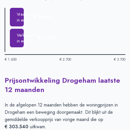
Vraagprijs
€ 3.644
in euro's
Verkoopprijs
€ 3.099
in euro's
€ 1.600
€ 2.700
€ 3.700
Prijsontwikkeling Drogeham laatste
Huizenprijzen in Drogeham per m2
-
Afgelopen 3 maanden (pe
Type
Bedrag
12 maanden
Vraagprijs in euro's
€ 3.644
Verkoopprijs in euro's
€ 3.099
In de afgelopen 12 maanden hebben de woningprijzen in
Drogeham een beweging doorgemaakt. Dit blijkt uit de
gemiddelde verkoopprijs van vorige maand die op
€ 303.540
uitkwam.