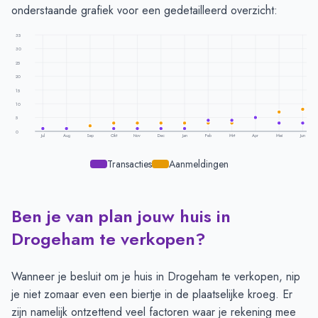
onderstaande grafiek voor een gedetailleerd overzicht:
35
30
25
20
15
10
5
0
Jul
Aug
Sep
Okt
Nov
Dec
Jan
Feb
Mrt
Apr
Mei
Jun
Transacties
Aanmeldingen
Ben je van plan jouw huis in
Transacties en aanmeldingen per maand -
Drogeham
Maand
Transacties
Aanmeldingen
Drogeham te verkopen?
Juli
1
-
Augustus
1
-
Wanneer je besluit om je huis in Drogeham te verkopen, nip
September
-
2
je niet zomaar even een biertje in de plaatselijke kroeg. Er
Oktober
1
3
zijn namelijk ontzettend veel factoren waar je rekening mee