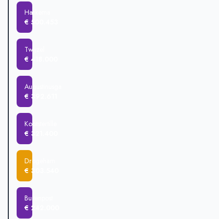
Harkema
€ 500.453
Twijzel
€ 418.000
Augustinusga
€ 392.611
Kootstertille
€ 321.400
Drogeham
€ 303.540
Buitenpost
€ 242.000