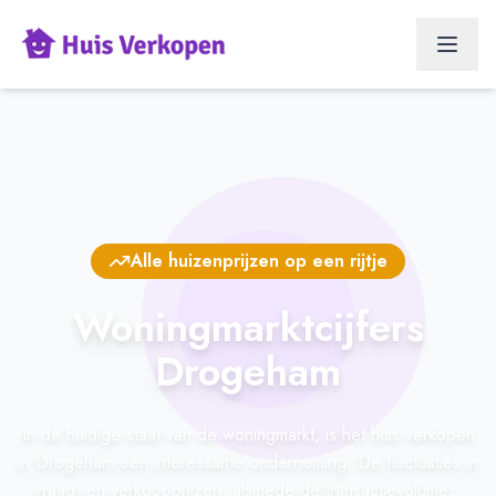
Alle huizenprijzen op een rijtje
Woningmarktcijfers
Drogeham
In de huidige staat van de woningmarkt, is het huis verkopen
in Drogeham een interessante onderneming. De fluctuaties in
vraag- en verkoopprijzen, alsmede de transactievolumes,