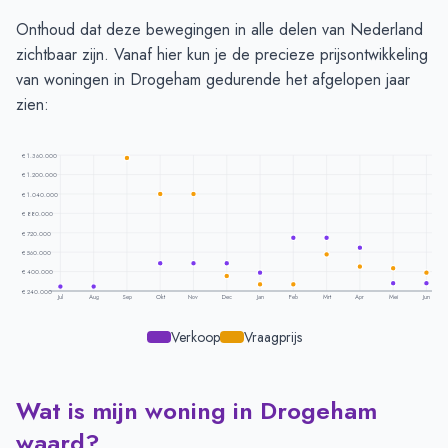
Onthoud dat deze bewegingen in alle delen van Nederland
zichtbaar zijn. Vanaf hier kun je de precieze prijsontwikkeling
van woningen in Drogeham gedurende het afgelopen jaar
zien:
€ 1.360.000
€ 1.200.000
€ 1.040.000
€ 880.000
€ 720.000
€ 560.000
€ 400.000
€ 240.000
Jul
Aug
Sep
Okt
Nov
Dec
Jan
Feb
Mrt
Apr
Mei
Jun
Verkoop
Vraagprijs
Wat is mijn woning in Drogeham
Prijsontwikkeling per maand -
Drogeham
Maand
Vraagprijs
Verkoopprijs
waard?