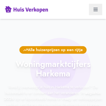
Alle huizenprijzen op een rijtje
Woningmarktcijfers
Harkema
Rond jij overweegt je huis in Harkema te verkopen? De
huizenmarkt is er constant aan het veranderen. In
augustus
2026
zijn er bijvoorbeeld trends in vraag- en verkoopprijzen
en het aantal transacties te onderscheiden die jou kunnen