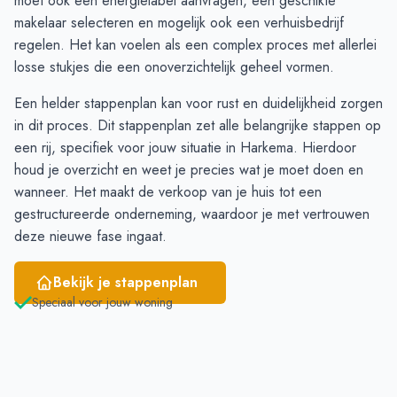
moet ook een energielabel aanvragen, een geschikte
December
12
10
makelaar selecteren en mogelijk ook een verhuisbedrijf
Januari
9
7
regelen. Het kan voelen als een complex proces met allerlei
Februari
7
5
losse stukjes die een onoverzichtelijk geheel vormen.
Maart
6
4
Een helder
stappenplan
kan voor rust en duidelijkheid zorgen
April
4
3
in dit proces. Dit stappenplan zet alle belangrijke stappen op
Mei
2
10
een rij, specifiek voor jouw situatie in Harkema. Hierdoor
Juni
6
16
houd je overzicht en weet je precies wat je moet doen en
wanneer. Het maakt de verkoop van je huis tot een
gestructureerde onderneming, waardoor je met vertrouwen
deze nieuwe fase ingaat.
Bekijk je stappenplan
Speciaal voor jouw woning