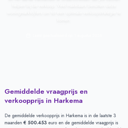
helpen bij de verkoop. Veel makelaars benutten deze
woningmarktcijfers om tot een optimale verkoopstrategie te
komen.
Laatst geactualiseerd op:
1 augustus 2026
Gemiddelde vraagprijs en
verkoopprijs in Harkema
De gemiddelde verkoopprijs in
Harkema
is in de laatste 3
maanden
€ 500.453
euro en de gemiddelde vraagprijs is