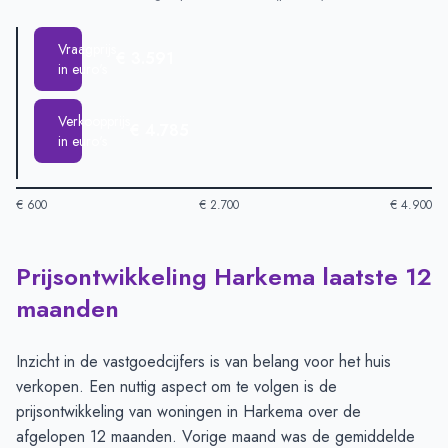
Vraagprijs
€ 3.591
in euro's
Verkoopprijs
€ 4.785
in euro's
€ 600
€ 2.700
€ 4.900
Prijsontwikkeling Harkema laatste 12
Huizenprijzen in Harkema per m2
-
Afgelopen 3 maanden (per
Type
Bedrag
maanden
Vraagprijs in euro's
€ 3.591
Verkoopprijs in euro's
€ 4.785
Inzicht in de vastgoedcijfers is van belang voor het huis
verkopen. Een nuttig aspect om te volgen is de
prijsontwikkeling van woningen in Harkema over de
afgelopen 12 maanden. Vorige maand was de gemiddelde