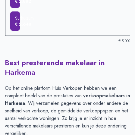
€ 2.882
Surhuizum
€ 2.648
€ 5.000
Best presterende makelaar in
Verkoopprijzen in andere plaatsen per m2
-
Afgelopen 3 maand
Plaats
Gemiddelde verkooppri
Harkema
Harkema
€ 4.785
Boelenslaan
€ 3.965
Op het online platform Huis Verkopen hebben we een
Surhuisterveen
€ 3.607
compleet beeld van de prestaties van
verkoopmakelaars in
Augustinusga
€ 3.522
Harkema
. Wij verzamelen gegevens over onder andere de
Drogeham
€ 3.099
snelheid van verkoop, de gemiddelde verkoopprijzen en het
Kootstertille
€ 2.882
aantal verkochte woningen. Zo krijg je er inzicht in hoe
Surhuizum
€ 2.648
verschillende makelaars presteren en kun je deze onderling
vergelijken.