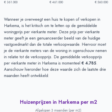
€ 361.000
€ 461.000
€ 560.000
Huizenprijzen in Harkema
-
Afgelopen 3 maanden
Wanneer je overweegt een huis te kopen of verkopen in
Type
Bedrag
Harkema, is het kritisch om te letten op de gemiddelde
Vraagprijs in euro's
€ 510.125
woningprijs per vierkante meter. Deze prijs per vierkante
Verkoopprijs in euro's
meter geeft je een genuanceerder beeld van de huidige
€ 500.453
vastgoedmarkt dan de totale verkoopwaarde. Hiervoor moet
je de vierkante meters van de woning in ogenschouw nemen
in relatie tot de verkoopprijs. De gemiddelde verkoopprijs
per vierkante meter in Harkema is momenteel
€ 4.785
.
Aanschouw hieronder hoe deze waarde zich de laatste drie
maanden heeft ontwikkeld:
Huizenprijzen in Harkema per m2
Afgelopen 3 maanden (per m2)