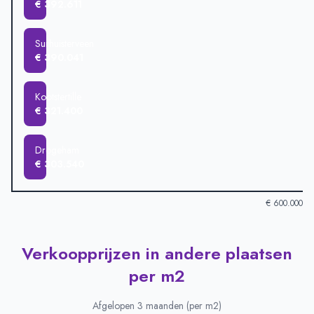
€ 392.611
Surhuisterveen
€ 390.041
Kootstertille
€ 321.400
Drogeham
€ 303.540
€ 600.000
Verkoopprijzen in andere plaatsen
Verkoopprijzen in andere plaatsen
-
Afgelopen 3 maanden (gem
Plaats
Gemiddelde verkoopprijs
per m2
Surhuizum
€ 543.888
Harkema
€ 500.453
Afgelopen 3 maanden (per m2)