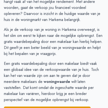
hangt vaak af van het mogelijke rendement. Met andere
Oktober
€ 439.692
€ 390.063
woorden, gaat de verkoop jou financieel voordeel
November
€ 436.000
€ 454.127
opleveren? Daarvoor is inzicht in de huidige waarde van je
December
€ 423.500
€ 441.104
huis in de woningmarkt van Harkema belangrijk.
Januari
€ 391.285
€ 447.006
Als je de verkoop van je woning in Harkema overweegt, is
Februari
€ 383.800
€ 404.714
het slim om eerst te kijken naar de mogelijke opbrengst. Een
Maart
€ 526.000
€ 369.697
gratis waardebepaling
door een makelaar kan hierbij helpen.
April
€ 673.333
€ 441.864
Dit geeft je een beter beeld van je woningwaarde en helpt
Mei
€ 574.400
€ 307.500
bij het bepalen van je vraagprijs.
Juni
€ 510.125
€ 500.453
Een gratis waardebepaling door een makelaar biedt vaak
een globaal idee van de verkoopwaarde van je huis. Toch
kan het van waarde zijn om aan te geven dat je door
meerdere makelaars de
woningwaarde
wilt laten
vaststellen. Dat komt omdat de ingeschatte waarde per
makelaar kan variëren, hierdoor krijg je een breder
perspectief van de mogelijke opbrengst bij verkoop.