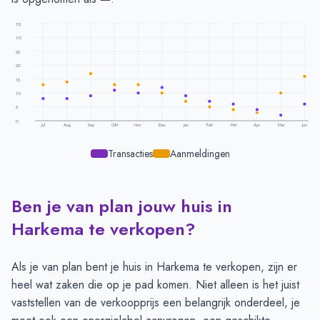
35
30
25
20
15
10
5
0
Jul
Aug
Sep
Okt
Nov
Dec
Jan
Feb
Mrt
Apr
Mei
Jun
Transacties
Aanmeldingen
Ben je van plan jouw huis in
Transacties en aanmeldingen per maand -
Harkema
Maand
Transacties
Aanmeldingen
Harkema te verkopen?
Juli
8
13
Augustus
8
14
Als je van plan bent je huis in Harkema te verkopen, zijn er
September
9
17
heel wat zaken die op je pad komen. Niet alleen is het juist
Oktober
11
13
vaststellen van de verkoopprijs een belangrijk onderdeel, je
November
10
13