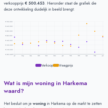
verkoopprijs
€ 500.453
. Hieronder staat de grafiek die
deze ontwikkeling duidelijk in beeld brengt:
€ 700.000
€ 640.000
€ 580.000
€ 520.000
€ 460.000
€ 400.000
€ 340.000
€ 280.000
Jul
Aug
Sep
Okt
Nov
Dec
Jan
Feb
Mrt
Apr
Mei
Jun
Verkoop
Vraagprijs
Wat is mijn woning in Harkema
Prijsontwikkeling per maand -
Harkema
Maand
Vraagprijs
Verkoopprijs
waard?
Juli
€ 416.076
€ 498.779
Augustus
€ 423.357
€ 405.094
Het besluit om je
woning
in Harkema op de markt te zetten
September
€ 421.470
€ 421.749