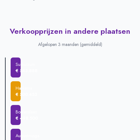
Verkoopprijzen in andere plaatsen
Afgelopen 3 maanden (gemiddeld)
Surhuizum
€ 543.888
Harkema
€ 500.453
Boelenslaan
€ 498.500
Augustinusga