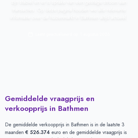
zijn stabiel en er is sprake van een gestage stroom aan
transacties. Op deze pagina houden we alle relevante
informatie over de huizenmarkt in Bathmen altijd actueel.
Laatst geactualiseerd op:
1 augustus 2026
Gemiddelde vraagprijs en
verkoopprijs in Bathmen
De gemiddelde verkoopprijs in
Bathmen
is in de laatste 3
maanden
€ 526.374
euro en de gemiddelde vraagprijs is