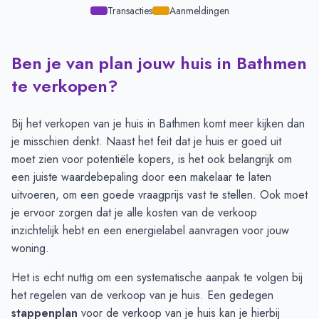
Transacties
Aanmeldingen
Ben je van plan jouw huis in Bathmen
Transacties en aanmeldingen per maand -
Bathmen
Maand
Transacties
Aanmeldingen
te verkopen?
Juli
16
19
Augustus
12
15
Bij het verkopen van je huis in Bathmen komt meer kijken dan
September
14
18
je misschien denkt. Naast het feit dat je huis er goed uit
Oktober
15
18
moet zien voor potentiële kopers, is het ook belangrijk om
November
18
23
een juiste
waardebepaling door een makelaar
te laten
December
18
19
uitvoeren, om een goede vraagprijs vast te stellen. Ook moet
Januari
18
22
je ervoor zorgen dat je alle
kosten
van de verkoop
Februari
18
17
inzichtelijk hebt en een
energielabel
aanvragen voor jouw
Maart
17
20
woning.
April
13
19
Het is echt nuttig om een systematische aanpak te volgen bij
Mei
17
21
het regelen van de verkoop van je huis. Een gedegen
Juni
14
28
stappenplan
voor de verkoop van je huis
kan je hierbij