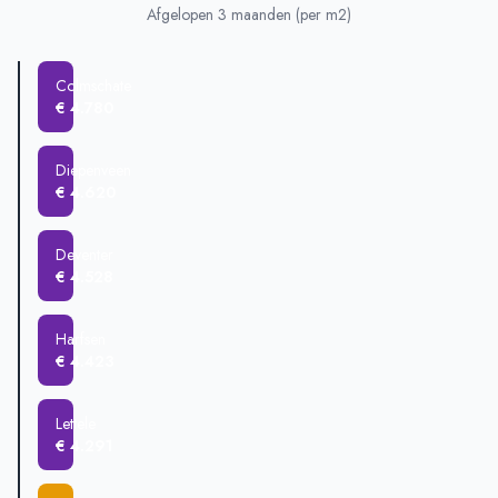
Lettele
€ 688.395
Afgelopen 3 maanden (per m2)
Epse
€ 686.333
Bathmen
€ 526.374
Colmschate
Colmschate
€ 435.000
€ 4.780
Deventer
€ 417.040
Harfsen
€ 230.000
Diepenveen
€ 4.620
Deventer
€ 4.528
Harfsen
€ 4.423
Lettele
€ 4.291