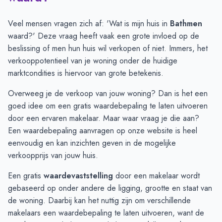
Juli
€ 627.342
€ 571.829
Augustus
€ 761.266
€ 556.046
Veel mensen vragen zich af: 'Wat is mijn huis in
Bathmen
September
€ 666.055
€ 612.992
waard?' Deze vraag heeft vaak een grote invloed op de
Oktober
€ 612.166
€ 573.703
beslissing of men hun huis wil verkopen of niet. Immers, het
November
€ 553.565
€ 592.938
verkooppotentieel van je woning onder de huidige
December
€ 568.789
€ 648.434
marktcondities is hiervoor van grote betekenis.
Januari
€ 589.090
€ 623.767
Overweeg je de verkoop van jouw woning? Dan is het een
Februari
€ 634.764
€ 637.317
goed idee om een gratis waardebepaling te laten uitvoeren
Maart
€ 645.300
€ 548.167
door een ervaren makelaar. Maar waar vraag je die aan?
April
€ 642.631
€ 621.374
Een
waardebepaling aanvragen
op onze website is heel
Mei
€ 603.380
€ 522.044
eenvoudig en kan inzichten geven in de mogelijke
Juni
€ 608.214
€ 526.374
verkoopprijs van jouw huis.
Een gratis
waardevaststelling
door een makelaar wordt
gebaseerd op onder andere de ligging, grootte en staat van
de woning. Daarbij kan het nuttig zijn om verschillende
makelaars een waardebepaling te laten uitvoeren, want de