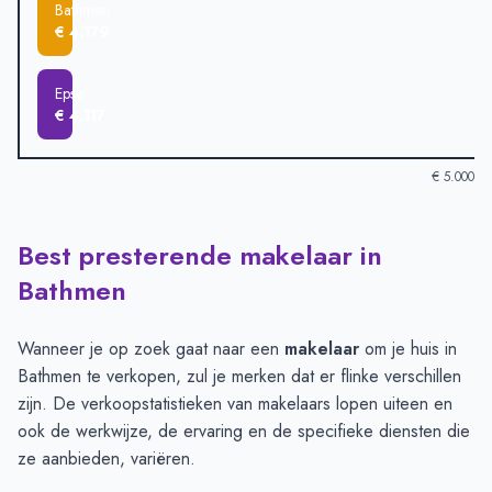
Bathmen
€ 4.179
Epse
€ 4.117
€ 5.000
Best presterende makelaar in
Verkoopprijzen in andere plaatsen per m2
-
Afgelopen 3 maand
Plaats
Gemiddelde verkoopprijs
Bathmen
Colmschate
€ 4.780
Diepenveen
€ 4.620
Wanneer je op zoek gaat naar een
makelaar
om je huis in
Deventer
€ 4.528
Bathmen te verkopen, zul je merken dat er flinke verschillen
Harfsen
€ 4.423
zijn. De verkoopstatistieken van makelaars lopen uiteen en
Lettele
€ 4.291
ook de werkwijze, de ervaring en de specifieke diensten die
Bathmen
€ 4.179
ze aanbieden, variëren.
Epse
€ 4.117