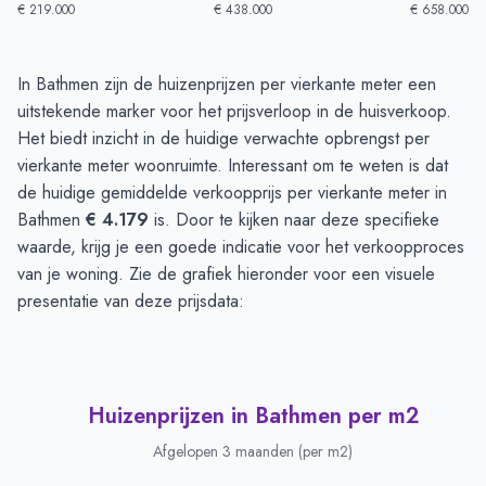
€ 219.000
€ 438.000
€ 658.000
Huizenprijzen in Bathmen
-
Afgelopen 3 maanden
In Bathmen zijn de huizenprijzen per vierkante meter een
Type
Bedrag
uitstekende marker voor het prijsverloop in de huisverkoop.
Vraagprijs in euro's
€ 608.214
Het biedt inzicht in de huidige verwachte opbrengst per
Verkoopprijs in euro's
vierkante meter woonruimte. Interessant om te weten is dat
€ 526.374
de huidige gemiddelde verkoopprijs per vierkante meter in
Bathmen
€ 4.179
is. Door te kijken naar deze specifieke
waarde, krijg je een goede indicatie voor het verkoopproces
van je woning. Zie de grafiek hieronder voor een visuele
presentatie van deze prijsdata:
Huizenprijzen in Bathmen per m2
Afgelopen 3 maanden (per m2)