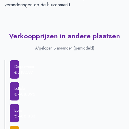
veranderingen op de huizenmarkt.
Verkoopprijzen in andere plaatsen
Afgelopen 3 maanden (gemiddeld)
Diepenveen
€ 718.587
Lettele
€ 688.395
Epse
€ 686.333