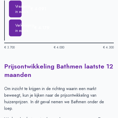
Vraagprijs
€ 4.091
in euro's
Verkoopprijs
€ 4.179
in euro's
€ 3.700
€ 4.000
€ 4.300
Prijsontwikkeling Bathmen laatste 12
Huizenprijzen in Bathmen per m2
-
Afgelopen 3 maanden (per 
Type
Bedrag
maanden
Vraagprijs in euro's
€ 4.091
Verkoopprijs in euro's
€ 4.179
Om inzicht te krijgen in de richting waarin een markt
beweegt, kun je kijken naar de prijsontwikkeling van
huizenprijzen. In dit geval nemen we Bathmen onder de
loep.