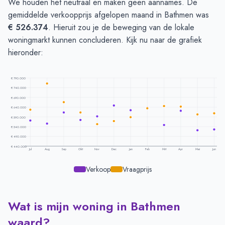
We houden het neutraal en maken geen aannames. De
gemiddelde verkoopprijs afgelopen maand in Bathmen was
€ 526.374
. Hieruit zou je de beweging van de lokale
woningmarkt kunnen concluderen. Kijk nu naar de grafiek
hieronder:
€ 790.000
€ 740.000
€ 690.000
€ 640.000
€ 590.000
€ 540.000
€ 490.000
€ 440.000
Jul
Aug
Sep
Okt
Nov
Dec
Jan
Feb
Mrt
Apr
Mei
Jun
Verkoop
Vraagprijs
Wat is mijn woning in Bathmen
Prijsontwikkeling per maand -
Bathmen
Maand
Vraagprijs
Verkoopprijs
waard?