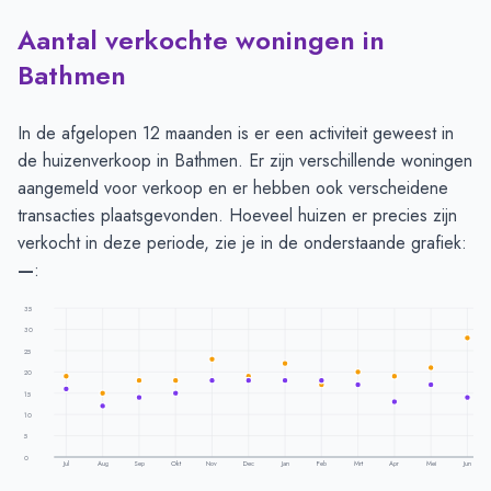
Aantal verkochte woningen in
Bathmen
In de afgelopen 12 maanden is er een activiteit geweest in
de huizenverkoop in Bathmen. Er zijn verschillende woningen
aangemeld voor verkoop en er hebben ook verscheidene
transacties plaatsgevonden. Hoeveel huizen er precies zijn
verkocht in deze periode, zie je in de onderstaande grafiek:
—
:
35
30
25
20
15
10
5
0
Jul
Aug
Sep
Okt
Nov
Dec
Jan
Feb
Mrt
Apr
Mei
Jun