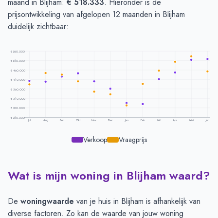
maand in Blijham:
€ 518.333
. Hieronder is de
prijsontwikkeling van afgelopen 12 maanden in Blijham
duidelijk zichtbaar:
€ 560.000
€ 510.000
€ 460.000
€ 410.000
€ 360.000
€ 310.000
€ 260.000
€ 210.000
Jul
Aug
Sep
Okt
Nov
Dec
Jan
Feb
Mrt
Apr
Mei
Jun
Verkoop
Vraagprijs
Wat is mijn woning in Blijham waard?
Prijsontwikkeling per maand -
Blijham
Maand
Vraagprijs
Verkoopprijs
Juli
€ 384.958
€ 402.911
De
woningwaarde
van je huis in Blijham is afhankelijk van
Augustus
€ 443.681
€ 398.629
diverse factoren. Zo kan de waarde van jouw woning