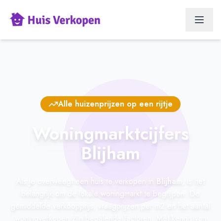
Alle huizenprijzen op een rijtje
Woningmarktcijfers
Blijham
Als je overweegt een huis te verkopen in
Blijham
, is het
belangrijk om de lokale woningmarkt te begrijpen. De
gemiddelde verkoopprijs, vraagprijzen per m2 en het aantal
woningverkopen zijn bepalende factoren. Met kennis van