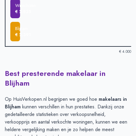
Winschoten
€ 2.825
Blijham
€ 2.391
€ 4.000
Best presterende makelaar in
Verkoopprijzen in andere plaatsen per m2
-
Afgelopen 3 maand
Plaats
Gemiddelde verkoopprij
Blijham
Bellingwolde
€ 3.402
Oudeschans
€ 3.118
Op HuisVerkopen.nl begrijpen we goed hoe
makelaars in
Vriescheloo
€ 2.982
Blijham
kunnen verschillen in hun prestaties. Dankzij onze
Wedde
€ 2.924
gedetailleerde statistieken over verkoopsnelheid,
Finsterwolde
€ 2.886
verkoopprijs en aantal verkochte woningen, kunnen we een
Winschoten
€ 2.825
heldere vergelijking maken en je zo helpen de meest
Blijham
€ 2.391