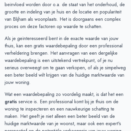
September
€ 435.722
€ 425.880
beïnvloed worden door o.a. de staat van het onderhoud, de
Oktober
€ 400.038
€ 442.218
grootte en indeling van je huis en de locatie en populariteit
November
€ 346.366
€ 400.213
van Blijham als woonplaats. Het is doorgaans een complex
December
€ 331.083
€ 361.925
proces om deze factoren op waarde te schatten.
Januari
€ 272.312
€ 285.590
Als je geïnteresseerd bent in de exacte waarde van jouw
Februari
€ 387.083
€ 279.408
thuis, kan een gratis waardebepaling door een professional
Maart
€ 457.625
€ 411.186
verheldering brengen. Het aanvragen van een dergelijke
April
€ 504.357
€ 447.000
waardebepaling
is een uitstekend vertrekpunt, of je nu
Mei
€ 533.071
€ 513.600
serieus overweegt om te gaan verkopen, of als je simpelweg
Juni
€ 452.375
€ 518.333
een beter beeld wilt krijgen van de huidige marktwaarde van
jouw woning.
Wat een waardebepaling zo voordelig maakt, is dat het een
gratis
service is. Een professional komt bij je thuis om de
woning te inspecteren en een nauwkeurige schatting te
maken. Het geeft je niet alleen een beter beeld van de
huidige marktwaarde van je woonst, maar ook een expert's
perspectief op de potentiële verkoopprijs van jouw woning.