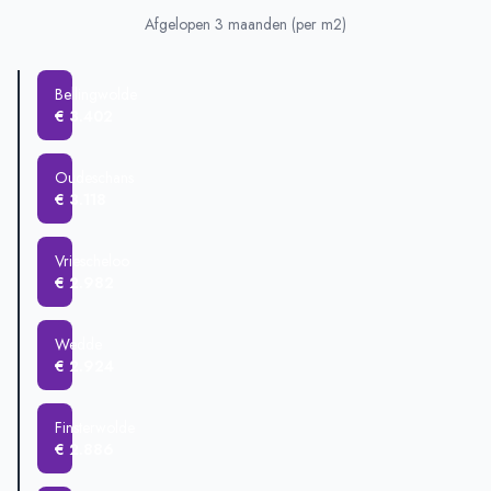
Blijham
€ 518.333
Afgelopen 3 maanden (per m2)
Bellingwolde
€ 421.825
Wedde
€ 359.000
Bellingwolde
Vriescheloo
€ 325.000
€ 3.402
Winschoten
€ 282.485
Finsterwolde
€ 271.416
Oudeschans
€ 3.118
Vriescheloo
€ 2.982
Wedde
€ 2.924
Finsterwolde
€ 2.886