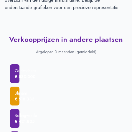
overzicht van de huidige marktsituatie. Bekijk de
onderstaande grafieken voor een precieze representatie:
Verkoopprijzen in andere plaatsen
Afgelopen 3 maanden (gemiddeld)
Oudeschans
€ 530.000
Blijham
€ 518.333
Bellingwolde
€ 421.825