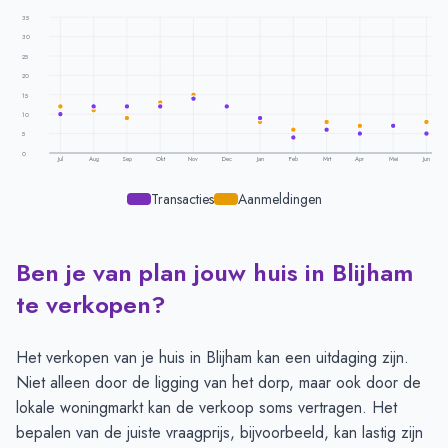
35
30
25
20
15
10
5
0
Jul
Aug
Sep
Okt
Nov
Dec
Jan
Feb
Mrt
Apr
Mei
Jun
Transacties
Aanmeldingen
Ben je van plan jouw huis in Blijham
Transacties en aanmeldingen per maand -
Blijham
Maand
Transacties
Aanmeldingen
te verkopen?
Juli
10
12
Augustus
12
11
Het verkopen van je huis in Blijham kan een uitdaging zijn.
September
12
9
Niet alleen door de ligging van het dorp, maar ook door de
Oktober
12
13
lokale woningmarkt kan de verkoop soms vertragen. Het
November
14
15
bepalen van de juiste vraagprijs, bijvoorbeeld, kan lastig zijn