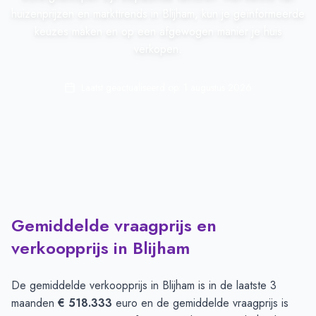
huizenprijzen en markttrends in Blijham, kun je geïnformeerde
keuzes maken en op een afgewogen manier je huis
verkopen.
Laatst geactualiseerd op:
1 augustus 2026
Gemiddelde vraagprijs en
verkoopprijs in Blijham
De gemiddelde verkoopprijs in
Blijham
is in de laatste 3
maanden
€ 518.333
euro en de gemiddelde vraagprijs is