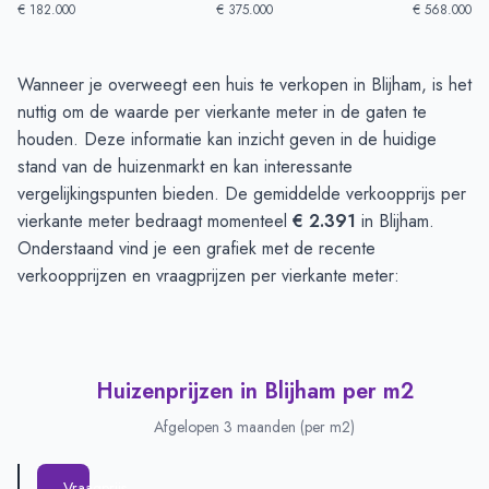
€ 182.000
€ 375.000
€ 568.000
Huizenprijzen in Blijham
-
Afgelopen 3 maanden
Wanneer je overweegt een huis te verkopen in Blijham, is het
Type
Bedrag
nuttig om de waarde per vierkante meter in de gaten te
Vraagprijs in euro's
€ 452.375
houden. Deze informatie kan inzicht geven in de huidige
Verkoopprijs in euro's
stand van de huizenmarkt en kan interessante
€ 518.333
vergelijkingspunten bieden. De gemiddelde verkoopprijs per
vierkante meter bedraagt momenteel
€ 2.391
in Blijham.
Onderstaand vind je een grafiek met de recente
verkoopprijzen en vraagprijzen per vierkante meter:
Huizenprijzen in Blijham per m2
Afgelopen 3 maanden (per m2)
Vraagprijs