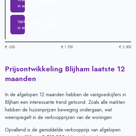
€ 3.389
in euro's
Verkoopprijs
€ 2.391
in euro's
€ -200
€ 1.700
€ 3.500
Prijsontwikkeling Blijham laatste 12
Huizenprijzen in Blijham per m2
-
Afgelopen 3 maanden (per m
Type
Bedrag
maanden
Vraagprijs in euro's
€ 3.389
Verkoopprijs in euro's
€ 2.391
In de afgelopen 12 maanden hebben de vastgoedcijfers in
Blijham een interessante trend getoond. Zoals alle markten
hebben de huizenprijzen beweging ondergaan, wat
weerspiegelt in de verkoopprijzen van de woningen.
Opvallend is de gemiddelde verkoopprijs van afgelopen