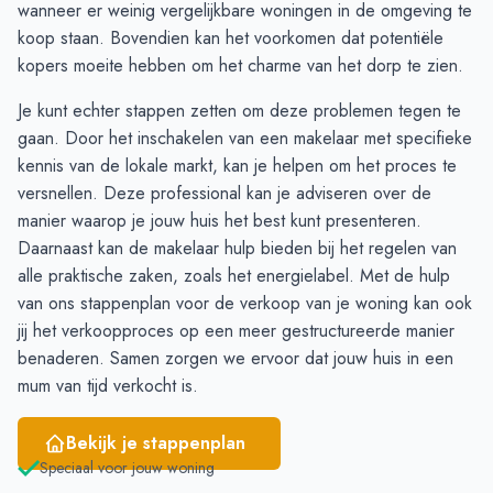
December
12
12
wanneer er weinig vergelijkbare woningen in de omgeving te
Januari
9
8
koop staan. Bovendien kan het voorkomen dat potentiële
Februari
4
6
kopers moeite hebben om het charme van het dorp te zien.
Maart
6
8
Je kunt echter stappen zetten om deze problemen tegen te
April
5
7
gaan. Door het inschakelen van een makelaar met specifieke
Mei
7
7
kennis van de lokale markt, kan je helpen om het proces te
Juni
5
8
versnellen. Deze professional kan je adviseren over de
manier waarop je jouw huis het best kunt presenteren.
Daarnaast kan de makelaar hulp bieden bij het regelen van
alle praktische zaken, zoals het energielabel. Met de hulp
van ons
stappenplan
voor de verkoop van je woning kan ook
jij het verkoopproces op een meer gestructureerde manier
benaderen. Samen zorgen we ervoor dat jouw huis in een
mum van tijd verkocht is.
Bekijk je stappenplan
Speciaal voor jouw woning