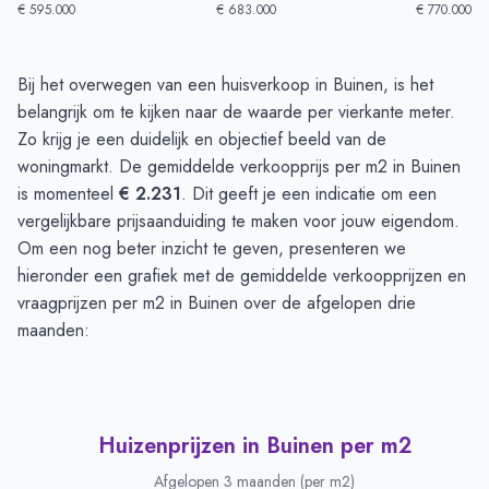
€ 595.000
€ 683.000
€ 770.000
Huizenprijzen in Buinen
-
Afgelopen 3 maanden
Bij het overwegen van een huisverkoop in Buinen, is het
Type
Bedrag
belangrijk om te kijken naar de waarde per vierkante meter.
Vraagprijs in euro's
€ 719.833
Zo krijg je een duidelijk en objectief beeld van de
Verkoopprijs in euro's
woningmarkt. De gemiddelde verkoopprijs per m2 in Buinen
€ 717.500
is momenteel
€ 2.231
. Dit geeft je een indicatie om een
vergelijkbare prijsaanduiding te maken voor jouw eigendom.
Om een nog beter inzicht te geven, presenteren we
hieronder een grafiek met de gemiddelde verkoopprijzen en
vraagprijzen per m2 in Buinen over de afgelopen drie
maanden:
Huizenprijzen in Buinen per m2
Afgelopen 3 maanden (per m2)