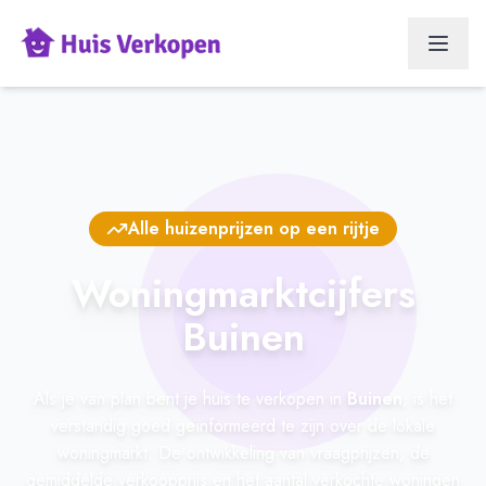
Alle huizenprijzen op een rijtje
Woningmarktcijfers
Buinen
Als je van plan bent je huis te verkopen in
Buinen
, is het
verstandig goed geïnformeerd te zijn over de lokale
woningmarkt. De ontwikkeling van vraagprijzen, de
gemiddelde verkoopprijs en het aantal verkochte woningen