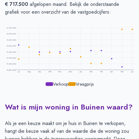
€ 717.500
afgelopen maand. Bekijk de onderstaande
grafiek voor een overzicht van de vastgoedcijfers:
€ 740.000
€ 670.000
€ 600.000
€ 530.000
€ 460.000
€ 390.000
€ 320.000
€ 250.000
Jul
Aug
Sep
Okt
Nov
Dec
Jan
Feb
Mrt
Apr
Mei
Jun
Verkoop
Vraagprijs
Wat is mijn woning in Buinen waard?
Prijsontwikkeling per maand -
Buinen
Maand
Vraagprijs
Verkoopprijs
Juli
€ 375.000
€ 540.000
Als je een keuze maakt om je huis in Buinen te verkopen,
Augustus
€ 515.000
-
hangt die keuze vaak af van de waarde die de woning zou
September
€ 426.500
€ 456.969
kunnen hebben in de tegenwoordige woningmarkt. Deze