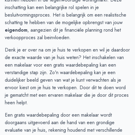
Oktober
€ 449.625
€ 458.649
inschatting kan een belangrijke rol spelen in je
November
€ 439.625
€ 458.649
besluitvormingsproces. Het is belangrijk om een realistische
December
€ 497.000
€ 462.008
schatting te hebben van de mogelijke opbrengst van jouw
Januari
€ 400.000
-
eigendom
, aangezien dit je financiële planning rond het
Februari
verkoopproces zal beinvloeden.
€ 325.000
€ 475.000
Maart
€ 325.000
€ 475.000
Denk je er over na om je huis te verkopen en wil je daardoor
April
-
€ 380.000
de exacte waarde van je huis weten? Het inschakelen van
Mei
€ 719.833
€ 285.000
een makelaar voor een
gratis waardebepaling
kan een
Juni
€ 719.833
€ 717.500
verstandige stap zijn. Zo'n waardebepaling kan je een
duidelijker beeld geven van wat je kunt verwachten als je
ervoor kiest om je huis te verkopen. Door dit te doen word
je gematcht met een ervaren makelaar die je door dit proces
heen helpt.
Een gratis waardebepaling door een makelaar wordt
doorgaans uitgevoerd aan de hand van een grondige
evaluatie van je huis, rekening houdend met verschillende