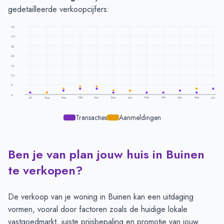
gedetailleerde verkoopcijfers:
35
30
25
20
15
10
5
0
Jul
Aug
Sep
Okt
Nov
Dec
Jan
Feb
Mrt
Apr
Mei
Jun
Transacties
Aanmeldingen
Ben je van plan jouw huis in Buinen
Transacties en aanmeldingen per maand -
Buinen
Maand
Transacties
Aanmeldingen
te verkopen?
Juli
1
1
Augustus
-
1
De verkoop van je woning in Buinen kan een uitdaging
September
2
3
vormen, vooral door factoren zoals de huidige lokale
Oktober
3
4
vastgoedmarkt, juiste prijsbepaling en promotie van jouw