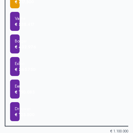
€ 717.500
Valthe
€ 538.417
Borger
€ 432.976
Exloo
€ 365.750
Ees
€ 150.083
Drouwen
€ 125.500
€ 1.100.000