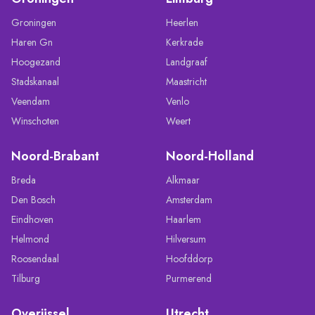
Groningen
Heerlen
Haren Gn
Kerkrade
Hoogezand
Landgraaf
Stadskanaal
Maastricht
Veendam
Venlo
Winschoten
Weert
Noord-Brabant
Noord-Holland
Breda
Alkmaar
Den Bosch
Amsterdam
Eindhoven
Haarlem
Helmond
Hilversum
Roosendaal
Hoofddorp
Tilburg
Purmerend
Overijssel
Utrecht