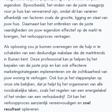
November
3
4
eigendom. Bijvoorbeeld, het vinden van de juiste vraagprijs
December
1
2
voor je huis kan verwarrend zijn, omdat dit kan variëren
Januari
-
2
afhankelijk van factoren zoals de grootte, ligging en staat van
Februari
1
1
jouw huis. Daarnaast kan het ontbreken van de juiste
Maart
1
1
vaardigheden om jouw eigendom effectief op de markt te
April
2
-
brengen, het verkoopproces vertragen.
Mei
1
3
Als oplossing zou je kunnen overwegen om de hulp in te
Juni
3
3
schakelen van een deskundige makelaar die de markttrends
in Buinen kent. Deze professional kan je helpen bij het
bepalen van de juiste prijs en kan ook effectieve
marketingstrategieën implementeren om de zichtbaarheid van
jouw woning te verhogen. Ook kun je het
stappenplan
op
onze site bekijken, dat je helpt bij het organiseren van alle
noodzakelijke taken, zoals het regelen van een energielabel
of het vinden van een verhuisbedrijf. Dit kan het
verkoopproces aanzienlijk vereenvoudigen en
snel
resultaat
opleveren.