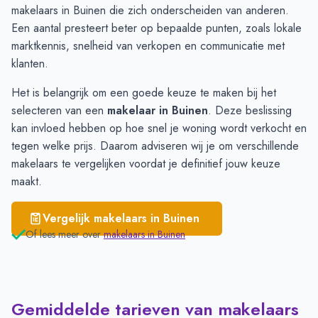
Exloo
€ 3.289
makelaars in Buinen die zich onderscheiden van anderen.
Valthe
€ 3.090
Een aantal presteert beter op bepaalde punten, zoals lokale
Buinen
€ 2.231
marktkennis, snelheid van verkopen en communicatie met
Drouwen
€ 1.887
klanten.
Ees
€ 1.821
Het is belangrijk om een goede keuze te maken bij het
selecteren van een
makelaar in Buinen
. Deze beslissing
kan invloed hebben op hoe snel je woning wordt verkocht en
tegen welke prijs. Daarom adviseren wij je om verschillende
makelaars
te vergelijken voordat je definitief jouw keuze
maakt.
Vergelijk makelaars in
Buinen
Of lees meer over
makelaars in
Buinen
Gemiddelde tarieven van makelaars