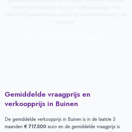
kunnen van invloed zijn op jouw verkoopstrategie. Ook
speelt de hypotheekrente een rol bij de prijsontwikkeling van
woningen.
Laatst geactualiseerd op:
1 augustus 2026
Gemiddelde vraagprijs en
verkoopprijs in Buinen
De gemiddelde verkoopprijs in
Buinen
is in de laatste 3
maanden
€ 717.500
euro en de gemiddelde vraagprijs is