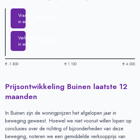
Vraagprijs
€ 3.869
in euro's
Verkoopprijs
€ 2.231
in euro's
€ -1.800
€ 1.100
€ 4.000
Prijsontwikkeling Buinen laatste 12
Huizenprijzen in Buinen per m2
-
Afgelopen 3 maanden (per m
Type
Bedrag
maanden
Vraagprijs in euro's
€ 3.869
Verkoopprijs in euro's
€ 2.231
In Buinen zijn de woningprijzen het afgelopen jaar in
beweging geweest. Hoewel we niet vooruit willen lopen op
conclusies over de richting of bijzonderheden van deze
beweging, noteren we een gemiddelde verkoopprijs van