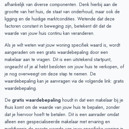
Augustus
€ 355.500
€ 332.083
afhankelijk van diverse componenten. Denk hierbij aan de
September
€ 334.000
€ 422.083
grootte van het huis, de staat van onderhoud, maar ook de
Oktober
€ 381.000
€ 310.625
ligging en de huidige marktcondities. Wetende dat deze
November
€ 371.833
€ 430.000
factoren constant in beweging zijn, betekent dit dat de
December
€ 501.250
€ 450.000
waarde van jouw huis continu kan veranderen.
Januari
€ 467.166
€ 450.000
Als je wilt weten wat jouw woning specifiek waard is, wordt
Februari
€ 502.000
€ 450.000
aangeraden om een gratis waardebepaling door een
Maart
€ 329.000
-
makelaar aan te vragen. Dit is een uitstekend startpunt,
April
€ 262.500
-
ongeacht of je al hebt besloten om jouw huis te verkopen, of
Mei
€ 275.000
-
je nog overweegt om deze stap te nemen. De
Juni
€ 308.333
-
waardebepaling kan je aanvragen via de volgende link:
gratis
waardebepaling
.
De
gratis waardebepaling
houdt in dat een makelaar bij je
thuis komt om de waarde van jouw huis te bepalen, zonder
dat je hiervoor hoeft te betalen. Dit is een aanrader omdat
alleen een gespecialiseerde makelaar met ervaring en
marktkennis de exacte waarde van jouw specifieke woning in