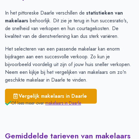
Plaats
Gemiddelde verko
Den Ham
€ 4.596
In het pittoreske Daarle verschillen de
statistieken van
Daarlerveen
€ 3.938
makelaars
behoorlijk. Dit zie je terug in hun succesratio's,
Vroomshoop
€ 3.887
de snelheid van verkopen en hun courtagekosten. De
Daarle
€ 3.547
kwaliteit van de dienstverlening kan dus sterk variëren.
Vriezenveen
€ 3.373
Het selecteren van een passende makelaar kan enorm
Westerhaar-Vriezenveensewijk
€ 3.064
bijdragen aan een succesvolle verkoop. Zo kun je
Hoge Hexel
€ 2.747
bijvoorbeeld voordelig uit zijn of jouw huis sneller verkopen.
Neem een kijkje bij het
vergelijken van makelaars
om zo'n
geschikte makelaar in Daarle te vinden.
Vergelijk makelaars in
Daarle
Of lees meer over
makelaars in
Daarle
Gemiddelde tarieven van makelaars