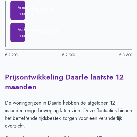
Vraagprijs
€ 3.215
in euro's
Verkoopprijs
€ 3.547
in euro's
€ 2.200
€ 2.900
€ 3.600
Prijsontwikkeling Daarle laatste 12
Huizenprijzen in Daarle per m2
-
Afgelopen 3 maanden (per m
Type
Bedrag
maanden
Vraagprijs in euro's
€ 3.215
Verkoopprijs in euro's
€ 3.547
De woningprijzen in Daarle hebben de afgelopen 12
maanden enige beweging laten zien. Deze fluctuaties binnen
het betreffende tijdsbestek zorgen voor een veranderlijk
overzicht.