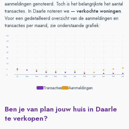
aanmeldingen genoteerd. Toch is het belangrijkste het aantal
transacties. In Daarle noteren we
— verkochte woningen
.
Voor een gedetailleerd overzicht van de aanmeldingen en
transacties per maand, zie onderstaande grafiek:
35
30
25
20
15
10
5
0
Jul
Aug
Sep
Okt
Nov
Dec
Jan
Feb
Mrt
Apr
Mei
Jun
Transacties
Aanmeldingen
Ben je van plan jouw huis in Daarle
Transacties en aanmeldingen per maand -
Daarle
Maand
Transacties
Aanmeldingen
te verkopen?
Juli
5
4