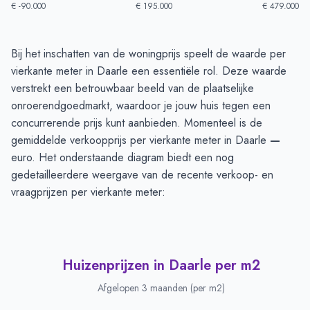
€ -90.000
€ 195.000
€ 479.000
Huizenprijzen in Daarle
-
Afgelopen 3 maanden
Bij het inschatten van de woningprijs speelt de waarde per
Type
Bedrag
vierkante meter in Daarle een essentiële rol. Deze waarde
Vraagprijs in euro's
€ 308.333
verstrekt een betrouwbaar beeld van de plaatselijke
Verkoopprijs in euro's
onroerendgoedmarkt, waardoor je jouw huis tegen een
€ 429.062
concurrerende prijs kunt aanbieden. Momenteel is de
gemiddelde verkoopprijs per vierkante meter in Daarle
—
euro. Het onderstaande diagram biedt een nog
gedetailleerdere weergave van de recente verkoop- en
vraagprijzen per vierkante meter:
Huizenprijzen in Daarle per m2
Afgelopen 3 maanden (per m2)