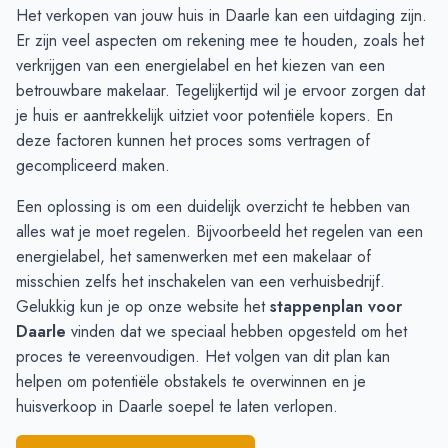
Augustus
4
4
Het verkopen van jouw huis in Daarle kan een uitdaging zijn.
September
3
4
Er zijn veel aspecten om rekening mee te houden, zoals het
Oktober
2
3
verkrijgen van een energielabel en het kiezen van een
November
2
3
betrouwbare makelaar. Tegelijkertijd wil je ervoor zorgen dat
December
2
2
je huis er aantrekkelijk uitziet voor potentiële kopers. En
Januari
2
3
deze factoren kunnen het proces soms vertragen of
Februari
1
2
gecompliceerd maken.
Maart
-
2
Een oplossing is om een duidelijk overzicht te hebben van
April
1
4
alles wat je moet regelen. Bijvoorbeeld het regelen van een
Mei
1
5
energielabel, het samenwerken met een makelaar of
Juni
1
6
misschien zelfs het inschakelen van een verhuisbedrijf.
Gelukkig kun je op onze website het
stappenplan voor
Daarle
vinden dat we speciaal hebben opgesteld om het
proces te vereenvoudigen. Het volgen van dit plan kan
helpen om potentiële obstakels te overwinnen en je
huisverkoop in Daarle soepel te laten verlopen.