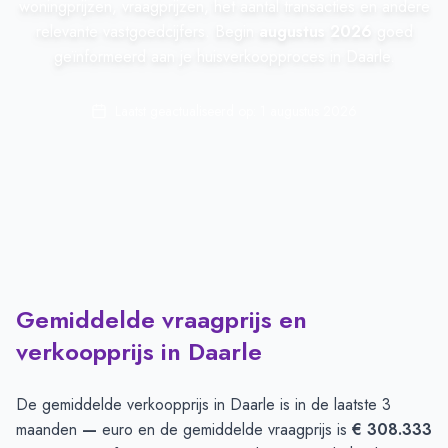
woningprijzen, vraagprijzen, het aantal transacties en andere
relevante vastgoedcijfers. Begin
augustus 2026
goed
geïnformeerd aan je huisverkoopproces in Daarle.
Laatst geactualiseerd op:
1 augustus 2026
Gemiddelde vraagprijs en
verkoopprijs in Daarle
De gemiddelde verkoopprijs in
Daarle
is in de laatste 3
maanden
—
euro en de gemiddelde vraagprijs is
€ 308.333