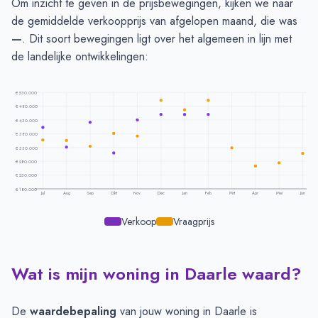
Om inzicht te geven in de prijsbewegingen, kijken we naar
de gemiddelde verkoopprijs van afgelopen maand, die was
—
. Dit soort bewegingen ligt over het algemeen in lijn met
de landelijke ontwikkelingen:
€ 530.000
€ 480.000
€ 430.000
€ 380.000
€ 330.000
€ 280.000
€ 230.000
€ 180.000
Jul
Aug
Sep
Okt
Nov
Dec
Jan
Feb
Mrt
Apr
Mei
Jun
Verkoop
Vraagprijs
Wat is mijn woning in Daarle waard?
Prijsontwikkeling per maand -
Daarle
Maand
Vraagprijs
Verkoopprijs
Juli
€ 356.500
€ 402.500
De
waardebepaling
van jouw woning in Daarle is