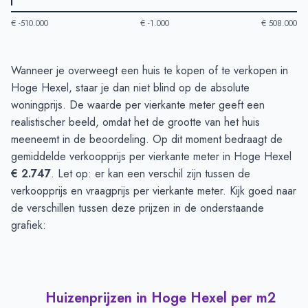
€ -510.000
€ -1.000
€ 508.000
Huizenprijzen in Hoge Hexel
-
Afgelopen 3 maanden
Wanneer je overweegt een huis te kopen of te verkopen in
Type
Bedrag
Hoge Hexel, staar je dan niet blind op de absolute
Vraagprijs in euro's
€ 458.390
woningprijs. De waarde per vierkante meter geeft een
Verkoopprijs in euro's
realistischer beeld, omdat het de grootte van het huis
€ 202.916
meeneemt in de beoordeling. Op dit moment bedraagt de
gemiddelde verkoopprijs per vierkante meter in Hoge Hexel
€ 2.747
. Let op: er kan een verschil zijn tussen de
verkoopprijs en vraagprijs per vierkante meter. Kijk goed naar
de verschillen tussen deze prijzen in de onderstaande
grafiek:
Huizenprijzen in Hoge Hexel per m2