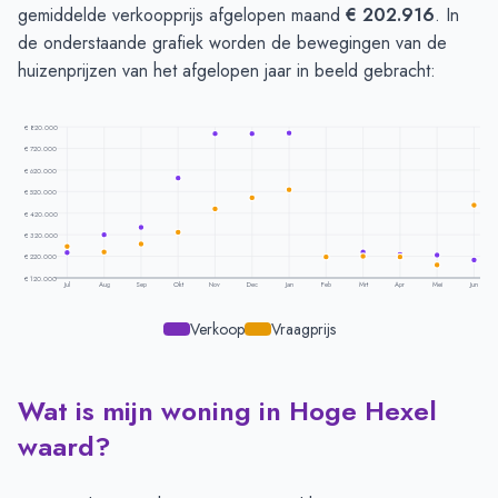
gemiddelde verkoopprijs afgelopen maand
€ 202.916
. In
de onderstaande grafiek worden de bewegingen van de
huizenprijzen van het afgelopen jaar in beeld gebracht:
€ 820.000
€ 720.000
€ 620.000
€ 520.000
€ 420.000
€ 320.000
€ 220.000
€ 120.000
Jul
Aug
Sep
Okt
Nov
Dec
Jan
Feb
Mrt
Apr
Mei
Jun
Verkoop
Vraagprijs
Wat is mijn woning in Hoge Hexel
Prijsontwikkeling per maand -
Hoge Hexel
Maand
Vraagprijs
Verkoopprijs
waard?
Juli
€ 266.650
€ 238.312
Augustus
€ 240.083
€ 318.791