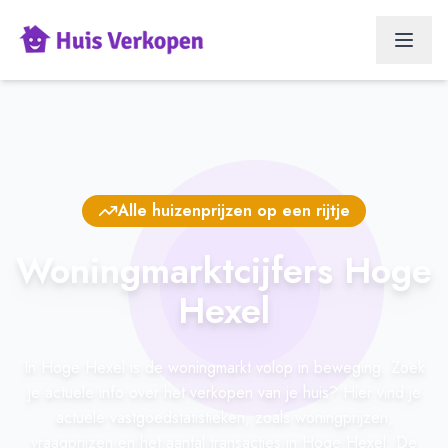
Alle huizenprijzen op een rijtje
Woningmarktcijfers Hoge
Hexel
In Hoge Hexel is de woningmarkt volop in beweging. Zoek
je actuele info over het verkopen van je huis? Hier vind je
actuele vastgoedstatistieken, zoals woningprijzen,
vraagprijzen en het aantal transacties in Hoge Hexel. De