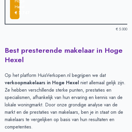
Hoge
Hexel
€ 2.747
€ 5.000
Best presterende makelaar in Hoge
Verkoopprijzen in andere plaatsen per m2
-
Afgelopen 3 maand
Plaats
Gemiddelde verkoopprij
Hexel
Wierden
€ 4.122
Nijverdal
€ 4.018
Op het platform HuisVerkopen.nl begrijpen we dat
Daarle
€ 3.547
verkoopmakelaars in Hoge Hexel
niet allemaal gelijk zijn.
Vriezenveen
€ 3.373
Ze hebben verschillende sterke punten, prestaties en
Almelo
€ 3.324
specialismen, afhankelijk van hun ervaring en kennis van de
Hoge Hexel
€ 2.747
lokale woningmarkt. Door onze grondige analyse van de
markt en de prestaties van makelaars, ben je in staat om de
makelaars te vergelijken op basis van hun resultaten en
competenties.