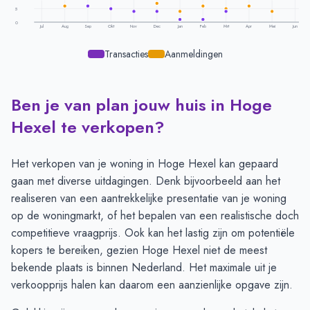
5
0
Jul
Aug
Sep
Okt
Nov
Dec
Jan
Feb
Mrt
Apr
Mei
Jun
Transacties
Aanmeldingen
Ben je van plan jouw huis in Hoge
Transacties en aanmeldingen per maand -
Hoge Hexel
Maand
Transacties
Aanmeldingen
Hexel te verkopen?
Juli
9
10
Augustus
9
6
Het verkopen van je woning in Hoge Hexel kan gepaard
September
6
10
gaan met diverse uitdagingen. Denk bijvoorbeeld aan het
Oktober
5
11
realiseren van een aantrekkelijke presentatie van je woning
November
4
11
op de woningmarkt, of het bepalen van een realistische doch
December
4
7
competitieve vraagprijs. Ook kan het lastig zijn om potentiële
Januari
1
4
kopers te bereiken, gezien Hoge Hexel niet de meest
Februari
1
6
bekende plaats is binnen Nederland. Het maximale uit je
Maart
4
5
verkoopprijs halen kan daarom een aanzienlijke opgave zijn.
April
9
6