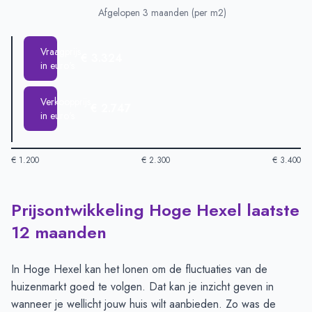
Afgelopen 3 maanden (per m2)
Vraagprijs
€ 3.324
in euro's
Verkoopprijs
€ 2.747
in euro's
€ 1.200
€ 2.300
€ 3.400
Prijsontwikkeling Hoge Hexel laatste
Huizenprijzen in Hoge Hexel per m2
-
Afgelopen 3 maanden (
Type
Bedra
12 maanden
Vraagprijs in euro's
€ 3.324
Verkoopprijs in euro's
€ 2.747
In Hoge Hexel kan het lonen om de fluctuaties van de
huizenmarkt goed te volgen. Dat kan je inzicht geven in
wanneer je wellicht jouw huis wilt aanbieden. Zo was de