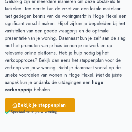
Gelukkig zijn er meerdere manieren om deze obstakels te
Mei
9
4
tackelen. Ten eerste kan de inzet van een lokale makelaar
Juni
10
10
met gedegen kennis van de woningmarkt in Hoge Hexel een
significant verschil maken. Hij of zij kan je begeleiden bij het
vaststellen van een goede vraagprijs en de optimale
presentatie van je woning. Daarnaast kun je zelf aan de slag
met het promoten van je huis binnen je netwerk en op
relevante online platforms. Heb je hulp nodig bij het
verkoopproces? Bekijk dan eens het
stappenplan voor de
verkoop
van jouw woning. Richt je daarnaast vooral op de
unieke voordelen van wonen in Hoge Hexel. Met de juiste
aanpak kun je ondanks de uitdagingen een
hoge
verkoopprijs
behalen.
Bekijk je stappenplan
Speciaal voor jouw woning