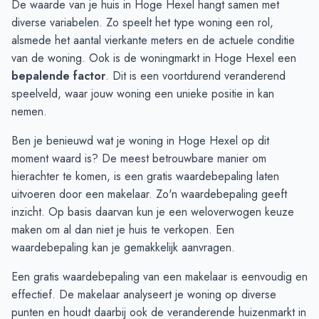
De waarde van je huis in Hoge Hexel hangt samen met
September
€ 276.250
€ 355.187
diverse variabelen. Zo speelt het type woning een rol,
Oktober
€ 331.818
€ 581.761
alsmede het aantal vierkante meters en de actuele conditie
November
€ 440.954
€ 788.892
van de woning. Ook is de woningmarkt in Hoge Hexel een
December
€ 491.214
€ 788.892
bepalende factor
. Dit is een voortdurend veranderend
Januari
€ 529.625
€ 792.000
speelveld, waar jouw woning een unieke positie in kan
Februari
€ 216.750
-
nemen.
Maart
€ 221.100
€ 240.750
Ben je benieuwd wat je woning in Hoge Hexel op dit
April
€ 216.750
€ 229.000
moment waard is? De meest betrouwbare manier om
Mei
€ 179.475
€ 226.285
hierachter te komen, is een gratis waardebepaling laten
Juni
€ 458.390
€ 202.916
uitvoeren door een makelaar. Zo'n waardebepaling geeft
inzicht. Op basis daarvan kun je een weloverwogen keuze
maken om al dan niet je huis te verkopen. Een
waardebepaling kan je
gemakkelijk aanvragen
.
Een gratis waardebepaling van een makelaar is eenvoudig en
effectief. De makelaar analyseert je woning op diverse
punten en houdt daarbij ook de veranderende huizenmarkt in